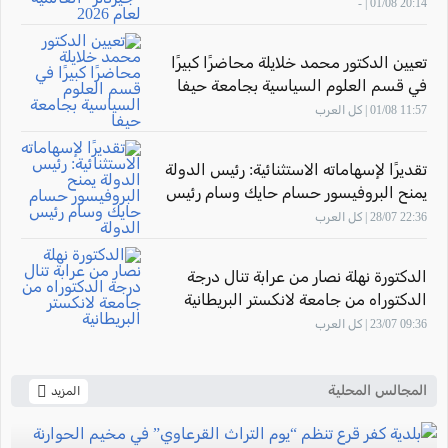
20:14 01/08 | -
تعيين الدكتور محمد خلايلة محاضرًا كبيرًا
في قسم العلوم السياسية بجامعة حيفا
11:57 01/08 | كل العرب
تقديرًا لإسهاماته الاستثنائية: رئيس الدولة
يمنح البروفيسور حسام حايك وسام رئيس
الدولة
22:36 28/07 | كل العرب
الدكتورة نهلة نصار من عرابة تنال درجة
الدكتوراه من جامعة لانكستر البريطانية
09:36 23/07 | كل العرب
المجالس المحلية
المزيد