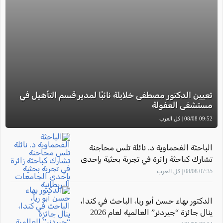
تعيين الدكتور مصطفى خلايلة نائبًا لمدير قسم التأهيل في
مستشفى العفولة
09:52 08/08 | كل العرب
الباحثة الفحماوية د. نائلة تلس محاجنة
تشارك كباحثة زائرة في تجربة بحثية بإحدى
الجامعات البريطانية
07:35 08/08 | كل العرب
الدكتور بهاء حسن أبو ريا، الباحث في كندا،
ينال جائزة “جيردنر” العالمية لعام 2026