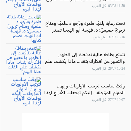
لهذا اليوم
11:58 03/08 | كل العرب
تحت رعاية بلديّة طمرة وبأجواء علميّة ومناخ
تربويّ حميميّ: د. فهيمة أبو الهيجا تصدر
كتابها "أثر المهارة" بحضور الاتّحاد القطريّ
13:16 31/07 | علي هيبي
للأدباء الفلسطينيّين
تتمتع بطاقة عالية تدفعك إلى الظهور
والتعبير عن أفكارك بثقة... ماذا يكشف علم
الفلك هذا اليوم؟
10:24 28/07 | كل العرب
وقتٌ مناسب لترتيب الأولويات وإنهاء
المهام المؤجلة... إليكم توقعات الأبراج لهذا
اليوم
10:07 27/07 | كل العرب