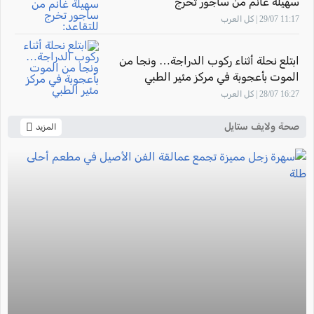
سهيلة غانم من ساجور تخرج
للتقاعد: "أشعر بالفخر لأنني ساهمت في
11:17 29/07 | كل العرب
تأهيل أجيال من القابلات المتميزات في
المركز الطبي زيف"
ابتلع نحلة أثناء ركوب الدراجة… ونجا من
الموت بأعجوبة في مركز مئير الطبي
16:27 28/07 | كل العرب
صحة ولايف ستايل
المزيد