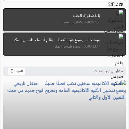
يَا عُصْفُورَةَ الحُب
07:35 07/08 | كمال إبراهيم
موشحات يسوع هوَ النِّعمة – بقلم أسماء طنوس المكر
23:47 06/08 | أسماء طنوس المكر
مدارس وجامعات
المزيد