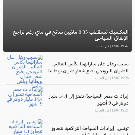
المكسيك تستقطب 8.35 ملايين سائح في ماي رغم تراجع
الإنفاق السياحي
19:42 12/07 | كل العرب
بسبب رهان على مباراتهما بكأس العالم..
الطيران النرويجي يضع شعار طيران بريطانيا
ويلقى رواجا
19:26 12/07 | كل العرب
إيرادات مصر السياحية تقفز إلى 14.4 مليار
دولار في 9 أشهر
19:21 12/07 | كل العرب
تونس.. إيرادات السياحة التراكمية تتجاوز