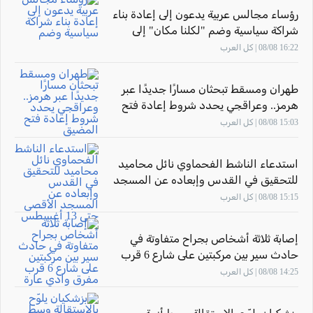
رؤساء مجالس عربية يدعون إلى إعادة بناء
شراكة سياسية وضم "لكلنا مكان" إلى
المشتركة
16:22 08/08 | كل العرب
طهران ومسقط تبحثان مسارًا جديدًا عبر
هرمز.. وعراقجي يحدد شروط إعادة فتح
المضيق
15:03 08/08 | كل العرب
استدعاء الناشط الفحماوي نائل محاميد
للتحقيق في القدس وإبعاده عن المسجد
الأقصى حتى 13 أغسطس
15:15 08/08 | كل العرب
إصابة ثلاثة أشخاص بجراح متفاوتة في
حادث سير بين مركبتين على شارع 6 قرب
مفرق وادي عارة
14:25 08/08 | كل العرب