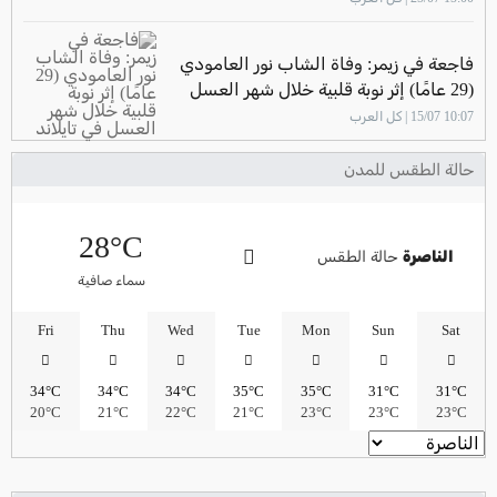
فاجعة في زيمر: وفاة الشاب نور العامودي
(29 عامًا) إثر نوبة قلبية خلال شهر العسل
في تايلاند
10:07 15/07 | كل العرب
حالة الطقس للمدن
28°C
الناصرة
حالة الطقس
سماء صافية
Fri
Thu
Wed
Tue
Mon
Sun
Sat
34°C
34°C
34°C
35°C
35°C
31°C
31°C
20°C
21°C
22°C
21°C
23°C
23°C
23°C