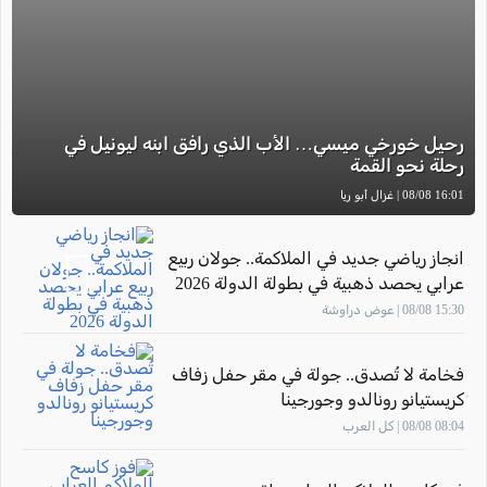
رحيل خورخي ميسي… الأب الذي رافق ابنه ليونيل في
رحلة نحو القمة
16:01 08/08 | غزال أبو ريا
انجاز رياضي جديد في الملاكمة.. جولان ربيع
عرابي يحصد ذهبية في بطولة الدولة 2026
15:30 08/08 | عوض دراوشة
فخامة لا تُصدق.. جولة في مقر حفل زفاف
كريستيانو رونالدو وجورجينا
08:04 08/08 | كل العرب