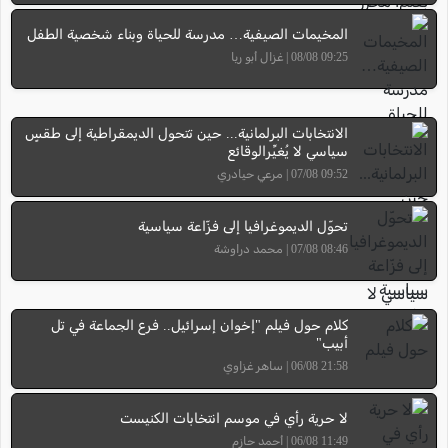
المخيمات الصيفية… مدرسة للحياة وبناء شخصية الطفل
09:25 08/08 | غزال أبو ريا
الانتخابات البرلمانية... حين تتحول الديمقراطية إلى طقسٍ
سياسي لا يُغيِّرالوقائع
09:52 07/08 | مرعي حيادري
تحوّل الديموغرافيا إلى فزّاعة سياسية
08:46 07/08 | محمد دراوشة
كلام حول فيلم "إخوان إسرائيل.. فرع الجماعة في تل
أبيب"
21:58 06/08 | ساهر غزاوي
لا حرية رأي في موسم انتخابات الكنيست
11:49 06/08 | أحمد حازم