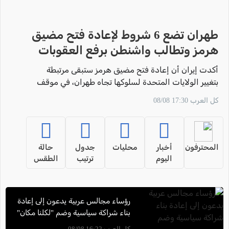
طهران تضع 6 شروط لإعادة فتح مضيق
هرمز وتطالب واشنطن برفع العقوبات
أكدت إيران أن إعادة فتح مضيق هرمز ستبقى مرتبطة
بتغيير الولايات المتحدة لسلوكها تجاه طهران، في موقف
يتزامن مع استمرار المفاوضات المتعلقة بترتيبات الملاحة
كل العرب 17:30 08/08
في المضيق،
المحترفون
أخبار
محليات
جدول
حالة
اليوم
ترتيب
الطقس
رؤساء مجالس عربية يدعون إلى إعادة
بناء شراكة سياسية وضم "لكلنا مكان"
إلى المشتركة
كل العرب 16:22 08/08