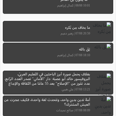
10:01 08/08 | كمال إبراهيم
ما بخاف مِن بُكره
20:59 07/08 | زهير دعيم
ثِقْ بالله
18:10 07/08 | كمال إبراهيم
بغلاف يحمل صورة أبرز الباحثين في التّعليم العربيّ،
البروفيسور خالد أبو عصبة: دار "الأماني" تصدر العدد الرّابع،
عدد تمّوز من "الإصلاح" بعد 55 عامًا من الثّقافة والإبداع
13:21 07/08 | علي هيبي
أمةٌ تدين بدينٍ واحد، وتتحدث لغة واحدة، فكيف عجزت عن
العيش المشترك؟
08:09 07/08 | صالح نجيدات