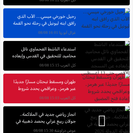
رحيل خورخي ميسي… الأب الذي
رافق ابنه ليونيل في رحلة نحو القمة
غزال أبو ريا 16:01 08/08
استدعاء الناشط الفحماوي نائل
محاميد للتحقيق في القدس وإبعاده
عن المسجد الأقصى حتى 13
كل العرب 15:15 08/08
أغسطس
طهران ومسقط تبحثان مسارًا جديدًا
عبر هرمز.. وعراقجي يحدد شروط
إعادة فتح المضيق
كل العرب 15:03 08/08
انجاز رياضي جديد في الملاكمة..
جولان ربيع عرابي يحصد ذهبية في
بطولة الدولة 2026
عوض دراوشة 15:30 08/08