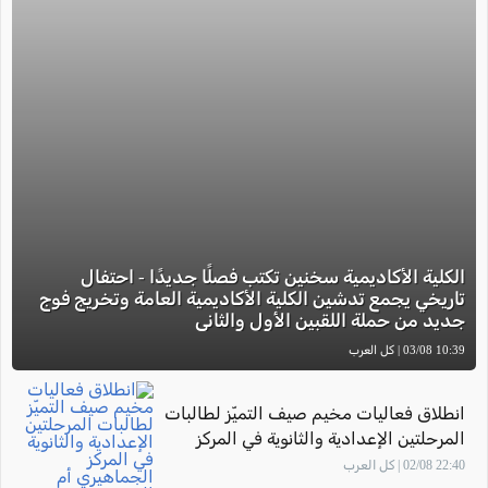
الكلية الأكاديمية سخنين تكتب فصلًا جديدًا - احتفال
تاريخي يجمع تدشين الكلية الأكاديمية العامة وتخريج فوج
جديد من حملة اللقبين الأول والثاني
10:39 03/08 | كل العرب
انطلاق فعاليات مخيم صيف التميّز لطالبات
المرحلتين الإعدادية والثانوية في المركز
الجماهيري أم الفحم
22:40 02/08 | كل العرب