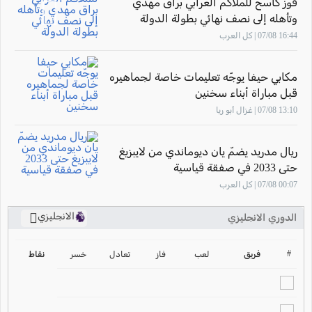
فوز كاسح للملاكم العرابي براق مهدي
وتأهله إلى نصف نهائي بطولة الدولة
16:44 07/08 | كل العرب
مكابي حيفا يوجّه تعليمات خاصة لجماهيره
قبل مباراة أبناء سخنين
13:10 07/08 | غزال أبو ريا
ريال مدريد يضمّ يان ديوماندي من لايبزيغ
حتى 2033 في صفقة قياسية
00:07 07/08 | كل العرب
الانجليزي
الدوري الانجليزي
ترتيب الدوري الانجليزي
2024-2025
#
فريق
لعب
فاز
تعادل
خسر
نقاط
ترتيب الدوري الاسباني
2024-2025