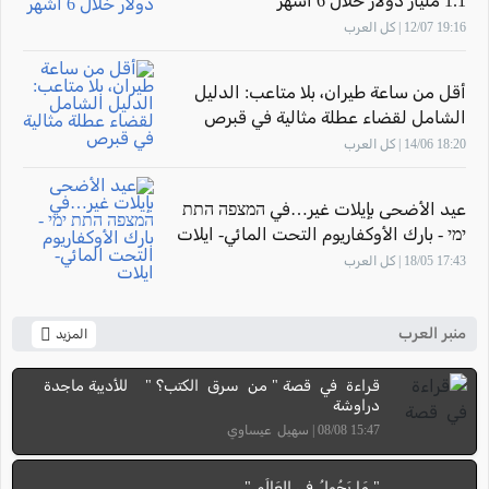
1.1 مليار دولار خلال 6 أشهر
19:16 12/07 | كل العرب
أقل من ساعة طيران، بلا متاعب: الدليل
الشامل لقضاء عطلة مثالية في قبرص
18:20 14/06 | كل العرب
عيد الأضحى بإيلات غير…في המצפה התת
ימי - بارك الأوكفاريوم التحت المائي- ايلات
17:43 18/05 | كل العرب
منبر العرب
المزيد
قراءة في قصة " من سرق الكتب؟ " للأديبة ماجدة
دراوشة
15:47 08/08 | سهيل عيساوي
" مَا يَجُولُ فِي العَالَم "