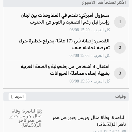
الأكثر تصفحاً هذا الأسبوع
مسؤول أميركي: تقدم في المفاوضات بين لبنان
وإسرائيل رغم التصعيد والتوتر في الجنوب
1
كل العرب - 15:20 08/08
القدس: إصابة فتى (17 عامًا) بجراح خطيرة جراء
تعرضه لحادثة عنف
2
كل العرب - 15:08 08/08
اعتقال 4 أشخاص من جلجولية والضفة الغربية
بشبهة إساءة معاملة الحيوانات
3
كل العرب - 15:35 08/08
وفيات
المزيد
الناصرة: وفاة منال جريس جبور عن عمر
ناهز الـ(53عامًا)
15:00 25/07 | كل العرب