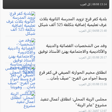
13:14 08/08 | كل العرب
بلدية كفر قرع: تزويد المدرسة الثانوية بثلاث
غرف تعليمية إضافية بتكلفة 525 ألف شيكل
21:40 04/08 | كل العرب
وفد من الشخصيات القضائية والدينية
والأكاديمية والاجتماعية يهنئ الأستاذ توفيق
سليمان بمناسبة توليه رئاسة مجلس
20:17 01/08 | كل العرب
المشهد المحلي
انطلاق مخيم الحوارنة الصيفي في كفر قرع
وسط أجواء من الفرح: “صيفٌ بأمان…
وهويتنا عنوان"
15:16 01/08 | كل العرب
مجلس الرينة المحلي: انطلاق أعمال تنفيذ
مشروع "عابر الرينة"
12:07 24/07 | كل العرب