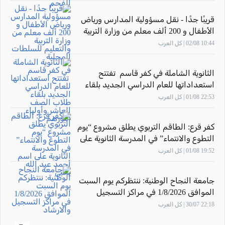
قريبًا جدًا - نقل مسؤولية المدارس ورياض
الأطفال و 200 ألف معلم من وزارة التربية
والتعليم للسلطات المحلية
10:44 02/08 | كل العرب
الثانوية الشاملة في كفر قاسم تفتتح
استعداداتها للعام الدراسي الجديد بلقاء
طلاب الصف العاشر وأولياء أمورهم
22:53 01/08 | كل العرب
كفر قرع: الطاقم التربوي يطلق مشروع “يوم
التطوع والانتماء” في المدرسة الثانوية على
اسم أحمد عبد الله يحيى
19:52 01/08 | كل العرب
جامعة النجاح الوطنية: ننتظركم يوم السبت
الموافق 1/8/2026 في مراكز التسجيل
والارشاد
22:18 30/07 | كل العرب