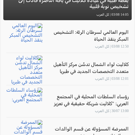
يقظة طبية في عيادة كلاليت في يافة الناصرة قادت إلى
تشخيص نوبة قلبية
14:05 03/08 | كل العرب
اليوم العالمي لسرطان الرئة: التشخيص
المبكر ينقذ الحياة
12:50 03/08 | كل العرب
كلاليت لواء الشمال تدشّن مركز التأهيل
متعدد التخصصات الجديد في طبريا
12:01 03/08 | كل العرب
رؤساء السلطات المحلية في المجتمع
العربي: "كلاليت شريكة حقيقية في تعزيز
صحة أهالينا"
13:00 30/07 | كل العرب
الممرضة المسؤولة عن قسم الوالدات