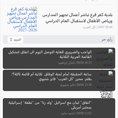
بلدية كفر قرع تباشر أعمال تجهيز المدارس
ورياض الأطفال لاستقبال العام الدراسي
2026–2027
09:48 24/07 | كل العرب
رأي حر
المزيد
الواجب والضروري للغاية التوصل اليوم الى اتفاق لتشكيل
القائمة العربية الثلاثية
16:55 08/08 | كمال إبراهيم
ساعة الحقيقة أمام لجنة الوفاق: ثلاثية أم قائمة ثالثة؟/
بقلم: محرر "كل العرب" فايز شتيوي
13:38 08/08 | فايز شتيوي
"اتفاق" لبنان مع اسرائيل "ولد زنا" من "نطفة" إسرائيلية
بمختبر أمريكي
12:02 08/08 | احمد حازم