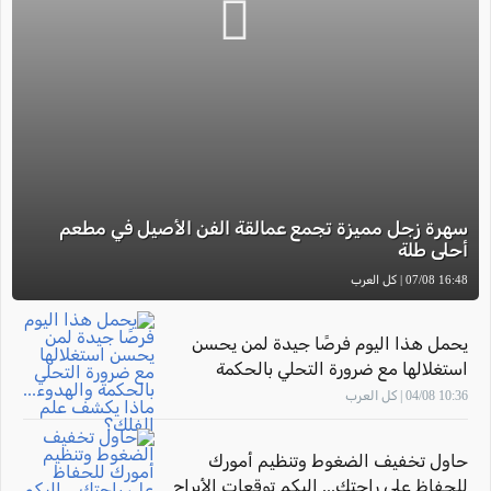
سهرة زجل مميزة تجمع عمالقة الفن الأصيل في مطعم
أحلى طلة
16:48 07/08 | كل العرب
يحمل هذا اليوم فرصًا جيدة لمن يحسن
استغلالها مع ضرورة التحلي بالحكمة
والهدوء... ماذا يكشف علم الفلك؟
10:36 04/08 | كل العرب
حاول تخفيف الضغوط وتنظيم أمورك
للحفاظ على راحتك... إليكم توقعات الأبراج