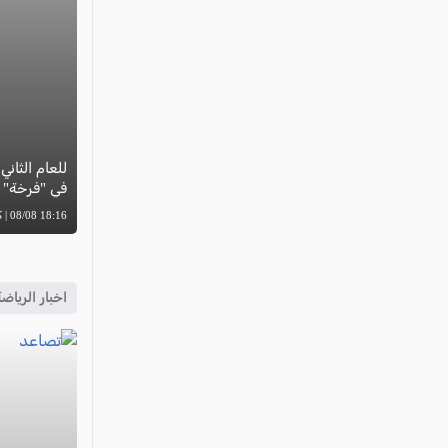
للعام الثان
في "فرخة"
18:16 08/08 | كل العرب
اخبار الرياض