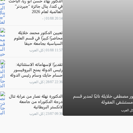
الدكتور بهاء حسن أبو ريا، الباحث
في كندا، ينال جائزة “جيردنر”
العالمية لعام 2026
20:14 01/08 | -
تعيين الدكتور محمد خلايلة
محاضرًا كبيرًا في قسم العلوم
السياسية بجامعة حيفا
11:57 01/08 | كل العرب
تقديرًا لإسهاماته الاستثنائية:
رئيس الدولة يمنح البروفيسور
حسام حايك وسام رئيس الدولة
22:36 28/07 | كل العرب
ور مصطفى خلايلة نائبًا لمدير قسم
الدكتورة نهلة نصار من عرابة تنال
درجة الدكتوراه من جامعة
 مستشفى العفولة
لانكستر البريطانية
09:36 23/07 | كل العرب