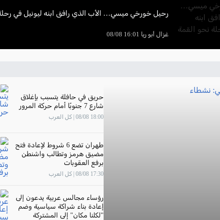
رحيل خورخي ميسي… الأب الذي رافق ابنه ليونيل في رحلة
غزال أبو ريا 16:01 08/08
حريق في حافلة يتسبب بإغلاق
شارع 7 جنوبًا أمام حركة المرور
18:00 08/08 | كل العرب
طهران تضع 6 شروط لإعادة فتح
مضيق هرمز وتطالب واشنطن
برفع العقوبات
17:30 08/08 | كل العرب
رؤساء مجالس عربية يدعون إلى
إعادة بناء شراكة سياسية وضم
"لكلنا مكان" إلى المشتركة