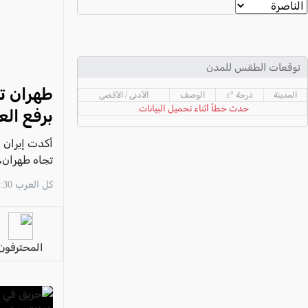
عكا والمنطقة
كفرياسيف والقضاء
مدن الساحل
توقعات الطقس للمدن
الجليل الاعلى
المدينة
درجة °c
الوصف
الأدنى / الأقصى
المغار والقضاء
حدث خطأ أثناء تحميل البيانات.
برفع الع
الشاغور
أكدت إيران أ
الرامة والمنطقة
تجاه طهران، 
المثلث الجنوبي
المضيق،
كل العرب 17:30 08/08
منطقة الجولان
المحترفون