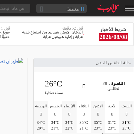
منطقة
الناصرة والقضاء
قبل 52 دقيقة
قبل 1 ساعة
شريط الأخبار
القدس والقضاء
الدخان الابيض يتصاعد من اجتماع بلدية
‹
2026/08/08
عرابة وإدارة هبوعيل عرابة
جنوبًا 
المثلث الشمالي
وادي عارة
سخنين والمنطقة
حالة الطقس للمدن
حيفا والمنطقة
26°C
شفاعمرو والقضاء
الناصرة
حالة
الطقس
الضفة الغربية
سماء صافية
قطاع غزة
السبت
الأحد
الاثنين
الثلاثاء
الأربعاء
الخميس
الجمعة
النقب
34°C
34°C
34°C
35°C
35°C
31°C
31°C
قرى المرج
20°C
21°C
22°C
21°C
23°C
23°C
23°C