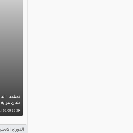
تصاعد "الدخ
بلدي عرابة 
18:39 08/08 | عوض دراوشة
الدوري الانجلي