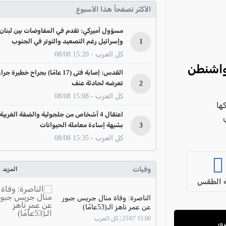
الأكثر تصفحاً هذا الأسبوع
مسؤول أميركي: تقدم في المفاوضات بين لبنان
1
وإسرائيل رغم التصعيد والتوتر في الجنوب
كل العرب - 15:20 08/08
ب واشنطن
القدس: إصابة فتى (17 عامًا) بجراح خطيرة جرا
2
تعرضه لحادثة عنف
كل العرب - 15:08 08/08
ها
اعتقال 4 أشخاص من جلجولية والضفة الغربية
3
بشبهة إساءة معاملة الحيوانات
كل العرب - 15:35 08/08
وفيات
المزيد
 الطقس
الناصرة: وفاة منال جريس جبور
عن عمر ناهز الـ(53عامًا)
15:00 25/07 | كل العرب