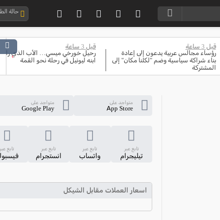
حالة ال
قبل 3 ساعة
قبل 3 ساعة
رؤساء مجالس عربية يدعون إلى إعادة
رحيل خورخي ميسي… الأب الذي رافق
›
بناء شراكة سياسية وضم "لكلنا مكان" إلى
ابنه ليونيل في رحلة نحو القمة
المشتركة
متواجد على
متواجد على
Google Play
App Store
تابع عبر
تابع عبر
تابع عبر
تابع عبر
تيليجرام
واتساب
انستجرام
فيسبو
اسعار العملات مقابل الشيكل