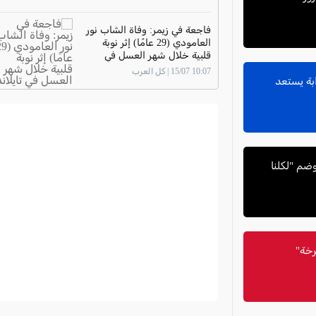
فاجعة في زيمر: وفاة الشاب نور
العامودي (29 عامًا) إثر نوبة
قلبية خلال شهر العسل في
تايلاند
10:07 15/07 | كل العرب
بة يستعد
ضم "لكلنا
رخة"