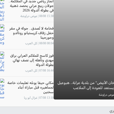
انجاز رياضي جديد في الملاكمة..
جولان ربيع عرابي يحصد ذهبية
في بطولة الدولة 2026
15:30 08/08 | عوض دراوشة
فخامة لا تُصدق.. جولة في مقر
حفل زفاف كريستيانو رونالدو
وجورجينا
08:04 08/08 | كل العرب
فوز كاسح للملاكم العرابي براق
مهدي وتأهله إلى نصف نهائي
بطولة الدولة
16:44 07/08 | كل العرب
ان الأبيض" من بلدية عرابة.. هبوعيل
مكابي حيفا يوجّه تعليمات خاصة
لجماهيره قبل مباراة أبناء
يستعد للعودة إلى الملاعب
سخنين
13:10 07/08 | غزال أبو ريا
زي