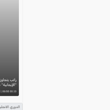
"الإيجابية"
00:10 06/08 | كل العرب
الدوري الانجلي