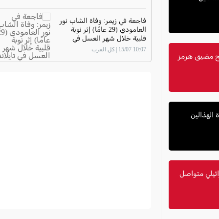
فاجعة في زيمر: وفاة الشاب نور
العامودي (29 عامًا) إثر نوبة
قلبية خلال شهر العسل في
تايلاند
10:07 15/07 | كل العرب
تح مضيق هرمز
ائيلي متواصل