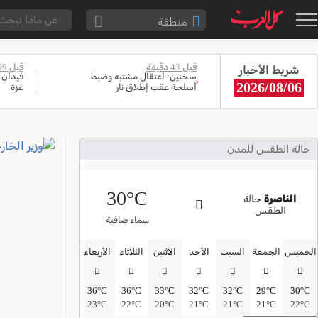
منطقة
الناصرة والقضاء
قبل 43 دقيقة
قبل 59 دقيقة
شريط الأخبار
القدس والقضاء
سخنين: اعتقال مشتبه وضبط
فيدان:
‹
2026/08/06
أسلحة عقب إطلاق نار
غزة
المثلث الشمالي
وادي عارة
سخنين والمنطقة
حالة الطقس للمدن
حيفا والمنطقة
30°C
شفاعمرو والقضاء
الناصرة
حالة
الطقس
الضفة الغربية
سماء صافية
قطاع غزة
الخميس
الجمعة
السبت
الأحد
الاثنين
الثلاثاء
الأربعاء
النقب
36°C
36°C
33°C
32°C
32°C
29°C
30°C
قرى المرج
23°C
22°C
20°C
21°C
21°C
21°C
22°C