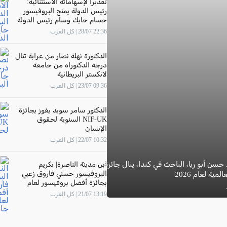
تقديرًا لإسهاماته الاستثنائية:
رئيس الدولة يمنح البروفيسور
حسام حايك وسام رئيس الدولة
22:36 28/07 | كل العرب
الدكتورة نهلة نصار من عرابة تنال
درجة الدكتوراه من جامعة
لانكستر البريطانية
09:36 23/07 | كل العرب
الدكتور سامر سويد يفوز بجائزة
NIF-UK السنوية لحقوق
الإنسان
10:32 22/07 | كل العرب
 حسن أبو ريا، الباحث في كندا، ينال جائزة
ابن مدينة الناصرة| تكريم
البروفيسور حسني فاروق زعبي
مية لعام 2026
بجائزة أفضل بروفيسور لعام
2026 في جامعة "The New
13:19 21/07 | كل العرب
Economic School"- موسكو