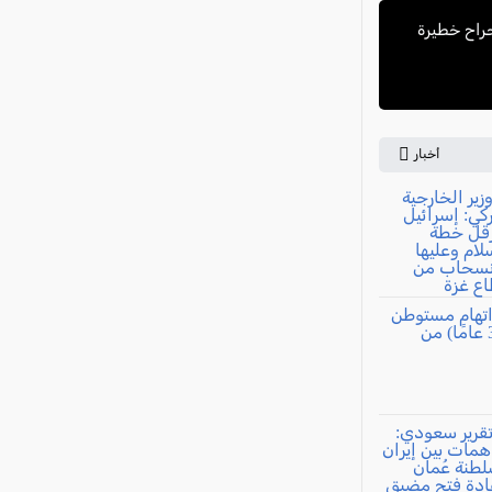
امًا) وإصابته بجراح خطيرة
أخبار