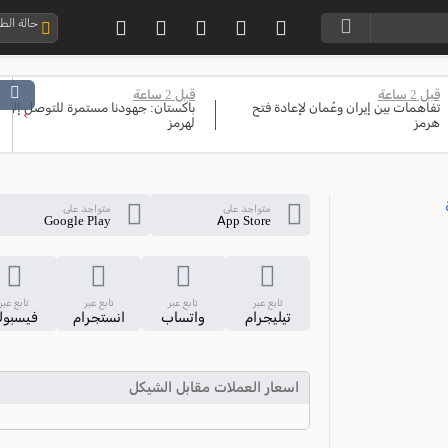
حالة ال
قبل 2 ساعة
قبل 2 ساعة
تفاهمات بين إيران وعُمان لإعادة فتح
باكستان: جهودنا مستمرة للتوصل إلى 
›
هرمز
لهرمز
متواجد على
متواجد على
Google Play
App Store
تابع عبر
تابع عبر
تابع عبر
تابع عبر
تيليجرام
واتساب
انستجرام
فيسبو
اسعار العملات مقابل الشيكل