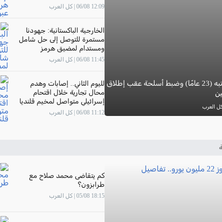
12:09 06/08 | كل العرب
الخارجية الباكستانية: جهودنا
مستمرة للتوصل إلى حل شامل
ومستدام لمضيق هرمز
11:45 06/08 | كل العرب
اعتقال مشتبه (23 عامًا) وضبط أسلحة عقب إطلاق
لليوم الثاني.. إصابات وهدم
محال تجارية خلال اقتحام
ين
إسرائيلي متواصل لمخيم قلنديا
11:12 06/08 | كل العرب
ة
كم يتقاضى محمد صلاح مع
طرابزون؟
18:15 05/08 | كل العرب