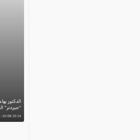
الدكتور بهاء
“جيردنر” العال
20:14 01/08 | -