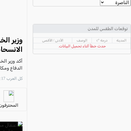
عكا والمنطقة
كفرياسيف والقضاء
مدن الساحل
توقعات الطقس للمدن
الجليل الاعلى
وزير الخ
المدينة
درجة °c
الوصف
الأدنى / الأقصى
المغار والقضاء
حدث خطأ أثناء تحميل البيانات.
الانسحا
الشاغور
أكد وزير الخ
الرامة والمنطقة
الدفاع ومكاف
المثلث الجنوبي
كل العرب 13:17 06/08
منطقة الجولان
المحترفون