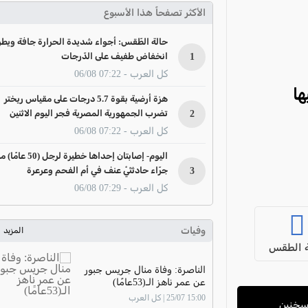
الأكثر تصفحاً هذا الأسبوع
حالة الطّقس: أجواء شديدة الحرارة جافة ويطر
1
انخفاض طفيف على الدّرجات
كل العرب - 07:22 06/08
ها
هزة أرضية بقوة 5.7 درجات على مقياس ريختر
2
تضرب الجمهورية المصرية فجر اليوم الاثنين
كل العرب - 07:22 06/08
اليوم- إصابتان إحداها خطيرة لرجل (50 عا
3
جرّاء حادثتَيْ عنف في أم الفحم وعرعرة
كل العرب - 07:29 06/08
وفيات
المزيد
 الطقس
الناصرة: وفاة منال جريس جبور
عن عمر ناهز الـ(53عامًا)
15:00 25/07 | كل العرب