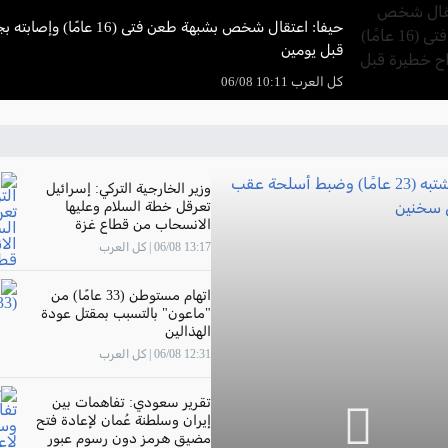
حيفا: اعتقال شخص بشبهة طعن فتى (16 ع
قبل يومين
كل العرب 10:11 06/08
وزير الخارجية التركي: إسرائيل
تعرقل خطة السلام وعليها
الانسحاب من قطاع غزة
13:17 06/08 | كل العرب
اتهام مستوطن (33 عامًا) من
"ماعون" بالتسبب بمقتل عودة
الهذالين
12:31 06/08 | كل العرب
تقرير سعودي: تفاهمات بين
إيران وسلطنة عُمان لإعادة فتح
مضيق هرمز دون رسوم عبور