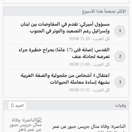
الأكثر تصفحاً هذا الأسبوع
مسؤول أميركي: تقدم في المفاوضات بين لبنان
وإسرائيل رغم التصعيد والتوتر في الجنوب
1
كل العرب - 15:20 09/08
القدس: إصابة فتى (17 عامًا) بجراح خطيرة جراء
تعرضه لحادثة عنف
2
كل العرب - 15:08 09/08
اعتقال 4 أشخاص من جلجولية والضفة الغربية
بشبهة إساءة معاملة الحيوانات
3
كل العرب - 15:35 09/08
وفيات
المزيد
الناصرة: وفاة منال جريس جبور عن عمر