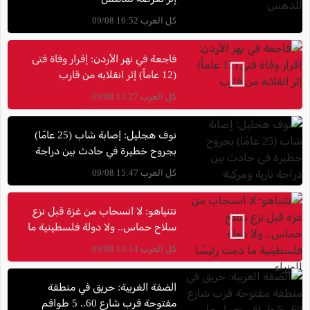
كل العرب 16:52 09/08
فاجعة في نهر الأردن: إقرار وفاة فتى
(12 عاماً) إثر انقلابه من قارب
كل العرب 15:27 09/08
نوف هجليل: إصابة شاب (25 عامًا)
بجروح خطيرة في حادث بين دراجة
نارية ومركبة
كل العرب 15:47 09/08
نتنياهو: لا انسحاب من غزة قبل نزع
سلاح حماس.. ولا دولة فلسطينية ما
دمت رئيسًا للوزراء
كل العرب 14:14 09/08
الضفة الغربية: حريق في منطقة
مفتوحة قرب شارع 60.. 5 طواقم