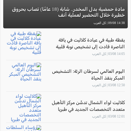
مادة حمضية بدل المخدر.. شابة (18 عامًا) تصاب بحروق
خطيرة خلال التحضير لعملية أنف
14:38 09/08 | كل العرب
يقظة طبية في عيادة كلاليت في يافة
الناصرة قادت إلى تشخيص نوبة قلبية
14:05 03/08 | كل العرب
اليوم العالمي لسرطان الرئة: التشخيص
المبكر ينقذ الحياة
12:50 03/08 | كل العرب
كلاليت لواء الشمال تدشّن مركز التأهيل
متعدد التخصصات الجديد في طبريا
12:01 03/08 | كل العرب