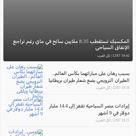
المكسيك تستقطب 8.35 ملايين سائح في ماي رغم تراجع
الإنفاق السياحي
19:42 12/07 | كل العرب
بسبب رهان على مباراتهما بكأس العالم..
الطيران النرويجي يضع شعار طيران بريطانيا
ويلقى رواجا
19:26 12/07 | كل العرب
إيرادات مصر السياحية تقفز إلى 14.4 مليار
دولار في 9 أشهر
19:21 12/07 | كل العرب