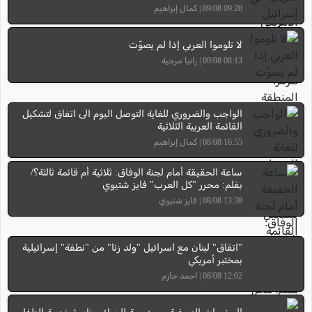
09:20 09/08 | كمال إبراهيم
لا تلوموا العربي إذا لم يصوّت
08:13 09/08 | رانيا مرجية
الواجب والضروري للغاية التوصل اليوم الى اتفاق لتشكيل
القائمة العربية الثلاثية
16:55 08/08 | كمال إبراهيم
ساعة الحقيقة أمام لجنة الوفاق: ثلاثية أم قائمة ثالثة؟/
بقلم: محرر "كل العرب" فايز شتيوي
13:38 08/08 | فايز شتيوي
"اتفاق" لبنان مع اسرائيل "ولد زنا" من "نطفة" إسرائيلية
بمختبر أمريكي
12:02 08/08 | احمد حازم