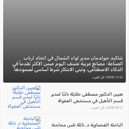
شاكيد جولدمان مدير لواء الشمال في اتحاد ارباب
الصناعة: مصانع عربية تصنف اليوم ضمن الأكثر تقدماً في
الذكاء الاصطناعي، وتبني الابتكار شرط أساسي لصمودها
13:52 09/08 | كل العرب
تعيين الدكتور مصطفى خلايلة نائبًا لمدير
قسم التأهيل في مستشفى العفولة
09:52 08/08 | كل العرب
الباحثة الفحماوية د. نائلة تلس محاجنة