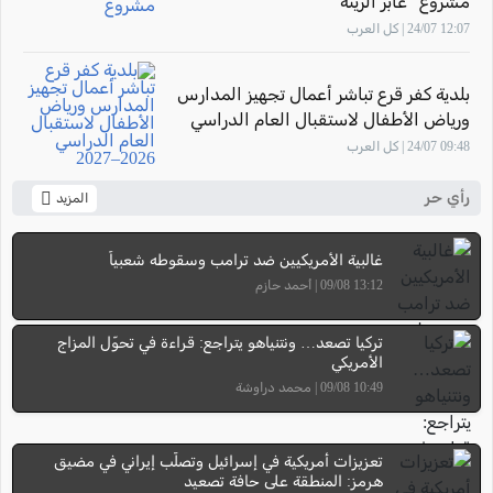
مشروع "عابر الرينة"
12:07 24/07 | كل العرب
بلدية كفر قرع تباشر أعمال تجهيز المدارس
ورياض الأطفال لاستقبال العام الدراسي
2026–2027
09:48 24/07 | كل العرب
رأي حر
المزيد
غالبية الأمريكيين ضد ترامب وسقوطه شعبياً
13:12 09/08 | أحمد حازم
تركيا تصعد… ونتنياهو يتراجع: قراءة في تحوّل المزاج
الأمريكي
10:49 09/08 | محمد دراوشة
تعزيزات أمريكية في إسرائيل وتصلّب إيراني في مضيق
هرمز: المنطقة على حافة تصعيد