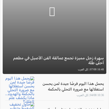
سهرة زجل مميزة تجمع عمالقة الفن الأصيل في مطعم
أحلى طلة
16:48 07/08 | كل العرب
يحمل هذا اليوم فرصًا جيدة لمن يحسن
استغلالها مع ضرورة التحلي بالحكمة
والهدوء... ماذا يكشف علم الفلك؟
10:36 04/08 | كل العرب