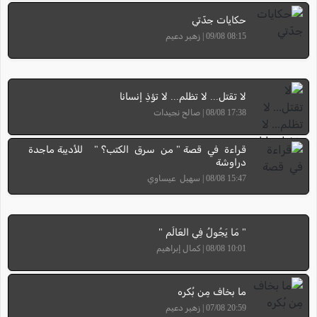
حكايات جدّتي
08:15 09/08 | زهير دعيم
لا تقتل... لا تظلم... لا تؤذِ إنسانا
17:38 08/08 | صالح نجيدات
قراءة في قصة " من سرق الكتب؟ " للأديبة ماجدة
دراوشة
15:47 08/08 | سهيل عيساوي
" مَا يَجُولُ فِي العَالَم "
10:01 08/08 | كمال إبراهيم
ما بخاف مِن بُكره
20:59 07/08 | زهير دعيم