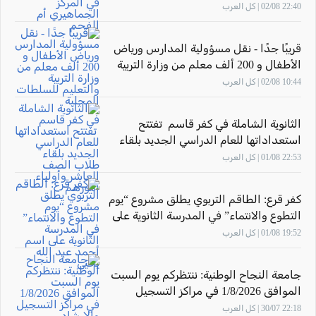
الجماهيري أم الفحم
22:40 02/08 | كل العرب
قريبًا جدًا - نقل مسؤولية المدارس ورياض
الأطفال و 200 ألف معلم من وزارة التربية
والتعليم للسلطات المحلية
10:44 02/08 | كل العرب
الثانوية الشاملة في كفر قاسم تفتتح
استعداداتها للعام الدراسي الجديد بلقاء
طلاب الصف العاشر وأولياء أمورهم
22:53 01/08 | كل العرب
كفر قرع: الطاقم التربوي يطلق مشروع “يوم
التطوع والانتماء” في المدرسة الثانوية على
اسم أحمد عبد الله يحيى
19:52 01/08 | كل العرب
جامعة النجاح الوطنية: ننتظركم يوم السبت
الموافق 1/8/2026 في مراكز التسجيل
والارشاد
22:18 30/07 | كل العرب