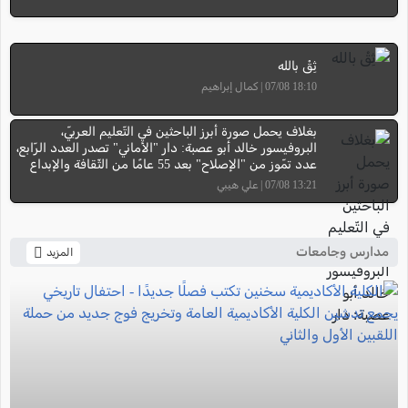
ثِقْ بالله
18:10 07/08 | كمال إبراهيم
بغلاف يحمل صورة أبرز الباحثين في التّعليم العربيّ،
البروفيسور خالد أبو عصبة: دار "الأماني" تصدر العدد الرّابع،
عدد تمّوز من "الإصلاح" بعد 55 عامًا من الثّقافة والإبداع
13:21 07/08 | علي هيبي
مدارس وجامعات
المزيد