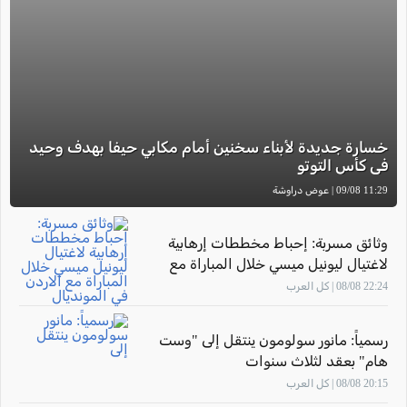
خسارة جديدة لأبناء سخنين أمام مكابي حيفا بهدف وحيد
في كأس التوتو
11:29 09/08 | عوض دراوشة
وثائق مسربة: إحباط مخططات إرهابية
لاغتيال ليونيل ميسي خلال المباراة مع
الاردن في المونديال
22:24 08/08 | كل العرب
رسمياً: مانور سولومون ينتقل إلى "وست
هام" بعقد لثلاث سنوات
20:15 08/08 | كل العرب