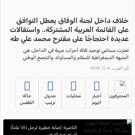
خلاف داخل لجنة الوفاق يعطل التوافق
على القائمة العربية المشتركة.. واستقالات
عديدة احتجاجًا على مقترح محمد علي طه
تعثرت مساعي توحيد ثلاثة أحزاب عربية في الداخل، هي
الجبهة الديمقراطية للسلام والمساواة، والتجمع الوطني
الديمقراطي، والحركة العربية للتغيير، ضمن قائمة مشتركة
كل العرب 15:41 09/08
لخوض الانتخابات البرلمانية المقبلة،
المحترفون
أخبار
محليات
جدول
حالة
اليوم
ترتيب
الطقس
الناصرة: إصابة خطيرة لرجل (50 عاماً)
إثر تعرضه للدهس