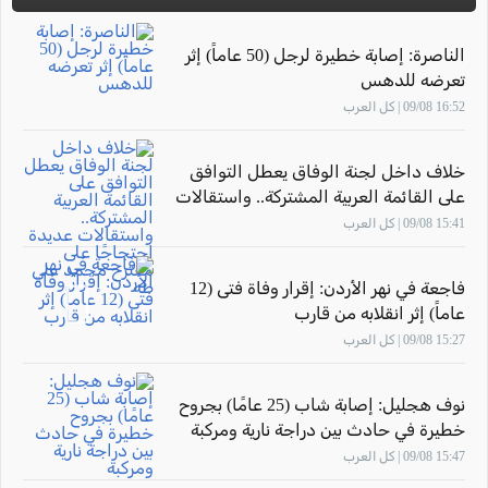
الناصرة: إصابة خطيرة لرجل (50 عاماً) إثر
تعرضه للدهس
16:52 09/08 | كل العرب
خلاف داخل لجنة الوفاق يعطل التوافق
على القائمة العربية المشتركة.. واستقالات
عديدة احتجاجًا على مقترح محمد علي طه
15:41 09/08 | كل العرب
فاجعة في نهر الأردن: إقرار وفاة فتى (12
عاماً) إثر انقلابه من قارب
15:27 09/08 | كل العرب
نوف هجليل: إصابة شاب (25 عامًا) بجروح
خطيرة في حادث بين دراجة نارية ومركبة
15:47 09/08 | كل العرب