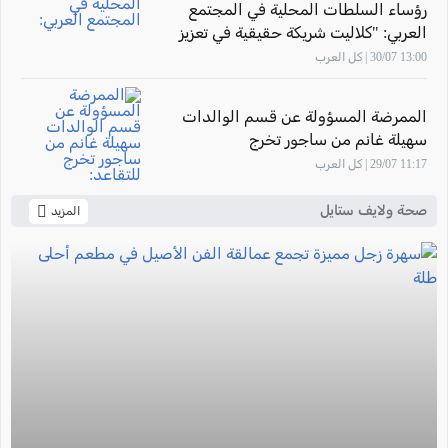
رؤساء السلطات المحلية في المجتمع
العربي: "كلاليت شريكة حقيقية في تعزيز
صحة أهالينا"
13:00 30/07 | كل العرب
الممرضة المسؤولة عن قسم الوالدات
سهيلة غانم من ساجور تخرج
للتقاعد: "أشعر بالفخر لأنني ساهمت في
11:17 29/07 | كل العرب
تأهيل أجيال من القابلات المتميزات في
المركز الطبي زيف"
صحة ولايف ستايل
المزيد