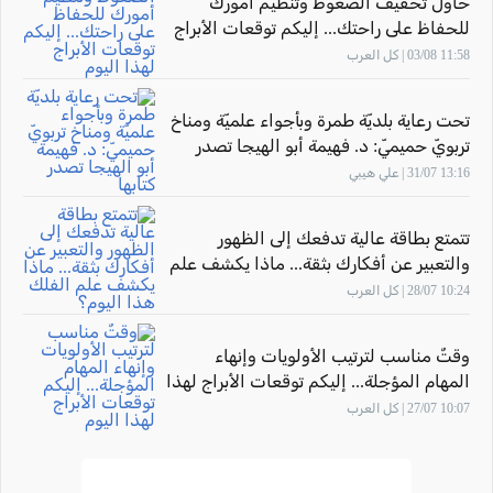
حاول تخفيف الضغوط وتنظيم أمورك
للحفاظ على راحتك... إليكم توقعات الأبراج
لهذا اليوم
11:58 03/08 | كل العرب
تحت رعاية بلديّة طمرة وبأجواء علميّة ومناخ
تربويّ حميميّ: د. فهيمة أبو الهيجا تصدر
كتابها "أثر المهارة" بحضور الاتّحاد القطريّ
13:16 31/07 | علي هيبي
للأدباء الفلسطينيّين
تتمتع بطاقة عالية تدفعك إلى الظهور
والتعبير عن أفكارك بثقة... ماذا يكشف علم
الفلك هذا اليوم؟
10:24 28/07 | كل العرب
وقتٌ مناسب لترتيب الأولويات وإنهاء
المهام المؤجلة... إليكم توقعات الأبراج لهذا
اليوم
10:07 27/07 | كل العرب