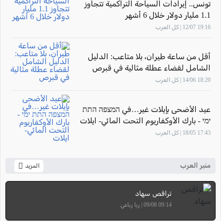
تونس.. إيرادات السياحة التراكمية تتجاوز
1.1 مليار دولار خلال 6 أشهر
19:16 12/07 | كل العرب
أقل من ساعة طيران، بلا متاعب: الدليل
الشامل لقضاء عطلة مثالية في قبرص
18:20 14/06 | كل العرب
عيد الأضحى بإيلات غير…في המצפה התת
ימי - بارك الأوكفاريوم التحت المائي- ايلات
17:43 18/05 | كل العرب
منبر العرب
المزيد
تراقص سهاد
09:14 09/08 | ربا رباعي