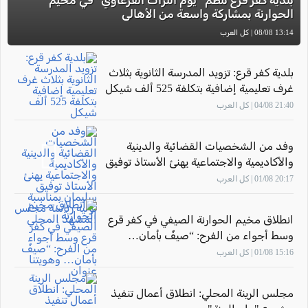
بلدية كفر قرع تنظم “يوم التراث القرعاوي” في مخيم
الحوارنة بمشاركة واسعة من الأهالي
13:14 08/08 | كل العرب
بلدية كفر قرع: تزويد المدرسة الثانوية بثلاث
غرف تعليمية إضافية بتكلفة 525 ألف شيكل
21:40 04/08 | كل العرب
وفد من الشخصيات القضائية والدينية
والأكاديمية والاجتماعية يهنئ الأستاذ توفيق
سليمان بمناسبة توليه رئاسة مجلس
20:17 01/08 | كل العرب
المشهد المحلي
انطلاق مخيم الحوارنة الصيفي في كفر قرع
وسط أجواء من الفرح: “صيفٌ بأمان…
وهويتنا عنوان"
15:16 01/08 | كل العرب
مجلس الرينة المحلي: انطلاق أعمال تنفيذ