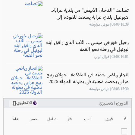
تصاعد "الدخان الأبيض" من بلدية عرابة..
هبوعيل بلدي عرابة يستعد للعودة إلى
الملاعب
18:39 08/08 | عوض دراوشة
رحيل خورخي ميسي… الأب الذي رافق ابنه
ليونيل في رحلة نحو القمة
16:01 08/08 | غزال أبو ريا
انجاز رياضي جديد في الملاكمة.. جولان ربيع
عرابي يحصد ذهبية في بطولة الدولة 2026
15:30 08/08 | عوض دراوشة
الانجليزي
الدوري الانجليزي
ترتيب الدوري الانجليزي
2024-2025
#
فريق
لعب
فاز
تعادل
خسر
نقاط
ترتيب الدوري الاسباني