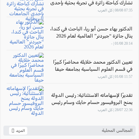
تشارك كباحثة زائرة في تجربة بحثية بإحدى
الجامعات البريطانية
07:35 08/08 | كل العرب
الدكتور بهاء حسن أبو ريا، الباحث في كندا،
ينال جائزة “جيردنر” العالمية لعام 2026
20:14 01/08 | -
تعيين الدكتور محمد خلايلة محاضرًا كبيرًا
في قسم العلوم السياسية بجامعة حيفا
11:57 01/08 | كل العرب
تقديرًا لإسهاماته الاستثنائية: رئيس الدولة
يمنح البروفيسور حسام حايك وسام رئيس
الدولة
22:36 28/07 | كل العرب
المجالس المحلية
المزيد