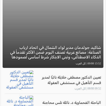
شاكيد جولدمان مدير لواء الشمال في اتحاد ارباب
الصناعة: مصانع عربية تصنف اليوم ضمن الأكثر تقدماً في
الذكاء الاصطناعي، وتبني الابتكار شرط أساسي لصمودها
13:52 09/08 | كل العرب
تعيين الدكتور مصطفى خلايلة نائبًا لمدير
قسم التأهيل في مستشفى العفولة
09:52 08/08 | كل العرب
الباحثة الفحماوية د. نائلة تلس محاجنة