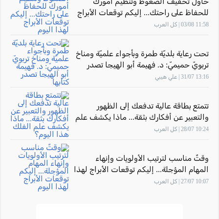
حاول تخفيف الضغوط وتنظيم أمورك
للحفاظ على راحتك... إليكم توقعات الأبراج
لهذا اليوم
11:58 03/08 | كل العرب
تحت رعاية بلديّة طمرة وبأجواء علميّة ومناخ
تربويّ حميميّ: د. فهيمة أبو الهيجا تصدر
كتابها "أثر المهارة" بحضور الاتّحاد القطريّ
13:16 31/07 | علي هيبي
للأدباء الفلسطينيّين
تتمتع بطاقة عالية تدفعك إلى الظهور
والتعبير عن أفكارك بثقة... ماذا يكشف علم
الفلك هذا اليوم؟
10:24 28/07 | كل العرب
وقتٌ مناسب لترتيب الأولويات وإنهاء
المهام المؤجلة... إليكم توقعات الأبراج لهذا
اليوم
10:07 27/07 | كل العرب