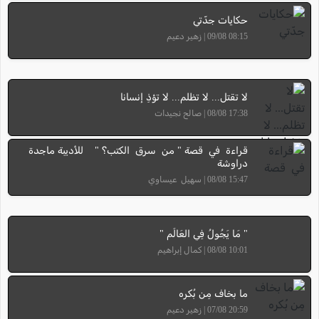
حكايات جدّتي
08:15 09/08 | زهير دعيم
لا تقتل... لا تظلم... لا تؤذِ إنسانا
17:38 08/08 | صالح نجيدات
قراءة في قصة " من سرق الكتب؟ " للأديبة ماجدة
دراوشة
15:47 08/08 | سهيل عيساوي
" مَا يَجُولُ فِي العَالَم "
10:01 08/08 | كمال إبراهيم
ما بخاف مِن بُكره
20:59 07/08 | زهير دعيم