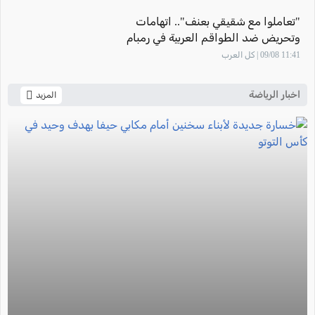
"تعاملوا مع شقيقي بعنف".. اتهامات
وتحريض ضد الطواقم العربية في رمبام
والطيبي يهاجم: "حملة عنصرية وفاشية..
11:41 09/08 | كل العرب
واطالب الإدارة بموقف واضح وداعم
اخبار الرياضة
المزيد