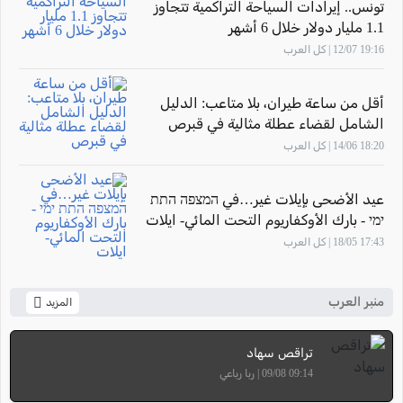
تونس.. إيرادات السياحة التراكمية تتجاوز
1.1 مليار دولار خلال 6 أشهر
19:16 12/07 | كل العرب
أقل من ساعة طيران، بلا متاعب: الدليل
الشامل لقضاء عطلة مثالية في قبرص
18:20 14/06 | كل العرب
عيد الأضحى بإيلات غير…في המצפה התת
ימי - بارك الأوكفاريوم التحت المائي- ايلات
17:43 18/05 | كل العرب
منبر العرب
المزيد
تراقص سهاد
09:14 09/08 | ربا رباعي