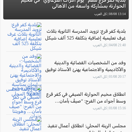
بلدية كفر قرع تنظم “يوم التراث القرعاوي” في مخيم
الحوارنة بمشاركة واسعة من الأهالي
13:14 08/08 | كل العرب
بلدية كفر قرع: تزويد المدرسة الثانوية بثلاث
غرف تعليمية إضافية بتكلفة 525 ألف شيكل
21:40 04/08 | كل العرب
وفد من الشخصيات القضائية والدينية
والأكاديمية والاجتماعية يهنئ الأستاذ توفيق
سليمان بمناسبة توليه رئاسة مجلس
20:17 01/08 | كل العرب
المشهد المحلي
انطلاق مخيم الحوارنة الصيفي في كفر قرع
وسط أجواء من الفرح: “صيفٌ بأمان…
وهويتنا عنوان"
15:16 01/08 | كل العرب
مجلس الرينة المحلي: انطلاق أعمال تنفيذ