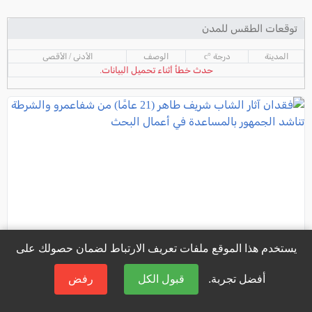
توقعات الطقس للمدن
المدينة
درجة °c
الوصف
الأدنى / الأقصى
حدث خطأ أثناء تحميل البيانات.
يستخدم هذا الموقع ملفات تعريف الارتباط لضمان حصولك على
أفضل تجربة.
قبول الكل
رفض