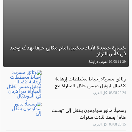
خسارة جديدة لأبناء سخنين أمام مكابي حيفا بهدف وحيد
في كأس التوتو
11:29 09/08 | عوض دراوشة
وثائق مسربة: إحباط مخططات إرهابية
لاغتيال ليونيل ميسي خلال المباراة مع
الاردن في المونديال
22:24 08/08 | كل العرب
رسمياً: مانور سولومون ينتقل إلى "وست
هام" بعقد لثلاث سنوات
20:15 08/08 | كل العرب