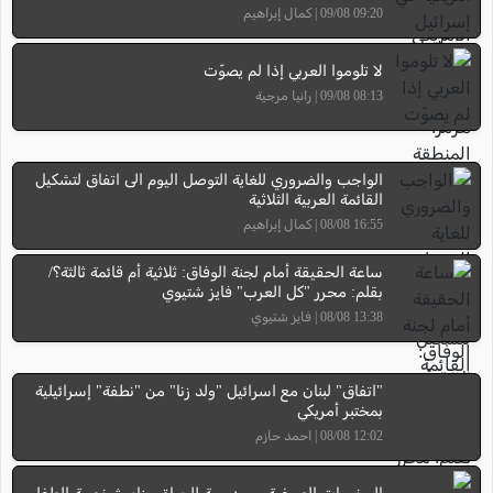
09:20 09/08 | كمال إبراهيم
لا تلوموا العربي إذا لم يصوّت
08:13 09/08 | رانيا مرجية
الواجب والضروري للغاية التوصل اليوم الى اتفاق لتشكيل
القائمة العربية الثلاثية
16:55 08/08 | كمال إبراهيم
ساعة الحقيقة أمام لجنة الوفاق: ثلاثية أم قائمة ثالثة؟/
بقلم: محرر "كل العرب" فايز شتيوي
13:38 08/08 | فايز شتيوي
"اتفاق" لبنان مع اسرائيل "ولد زنا" من "نطفة" إسرائيلية
بمختبر أمريكي
12:02 08/08 | احمد حازم