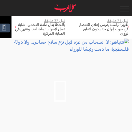
قبل 21 دقيقة
قبل 32 دقيقة
قبل 
تقرير: ترامب يدرس إعلان الانتصار
بالخطأ بدل مادة التخدير.. شابة
›
‹
في حرب إيران حتى دون اتفاق
تصل لإجراء عملية أنف وتنتهي في
خل
نووي
العناية المركزة
وح