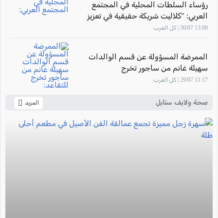
رؤساء السلطات المحلية في المجتمع
العربي: "كلاليت شريكة حقيقية في تعزيز
صحة أهالينا"
13:00 30/07 | كل العرب
الممرضة المسؤولة عن قسم الوالدات
سهيلة غانم من ساجور تخرج
للتقاعد: "أشعر بالفخر لأنني ساهمت في
11:17 29/07 | كل العرب
تأهيل أجيال من القابلات المتميزات في
المركز الطبي زيف"
صحة ولايف ستايل
المزيد