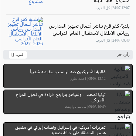
مشروع "عابر الرينة"
12:07 24/07 | كل العرب
بلدية كفر قرع تباشر أعمال تجهيز المدارس
ورياض الأطفال لاستقبال العام الدراسي
2026–2027
09:48 24/07 | كل العرب
رأي حر
المزيد
غالبية الأمريكيين ضد ترامب وسقوطه شعبياً
13:12 09/08 | أحمد حازم
تركيا تصعد… ونتنياهو يتراجع: قراءة في تحوّل المزاج
الأمريكي
10:49 09/08 | محمد دراوشة
تعزيزات أمريكية في إسرائيل وتصلّب إيراني في مضيق
هرمز: المنطقة على حافة تصعيد