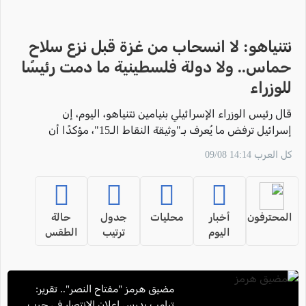
نتنياهو: لا انسحاب من غزة قبل نزع سلاح
حماس.. ولا دولة فلسطينية ما دمت رئيسًا
للوزراء
قال رئيس الوزراء الإسرائيلي بنيامين نتنياهو، اليوم، إن
إسرائيل ترفض ما يُعرف بـ"وثيقة النقاط الـ15"، مؤكدًا أن
الجيش الإسرائيلي لن ينفذ أي انسحاب من قطاع غزة
كل العرب 14:14 09/08
قبل "تفكيك حماس ونزع سلاحها بشكل حقيقي"، بحسب
تعبيره.
المحترفون
أخبار
محليات
جدول
حالة
اليوم
ترتيب
الطقس
مضيق هرمز "مفتاح النصر".. تقرير:
ترامب يدرس إعلان الانتصار في حرب