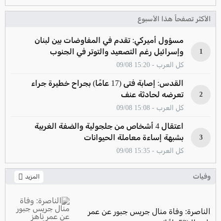
الأكثر تصفحاً هذا الأسبوع
مسؤول أميركي: تقدم في المفاوضات بين لبنان
وإسرائيل رغم التصعيد والتوتر في الجنوب
1
كل العرب - 15:20 09/08
القدس: إصابة فتى (17 عامًا) بجراح خطيرة جراء
تعرضه لحادثة عنف
2
كل العرب - 15:08 09/08
اعتقال 4 أشخاص من جلجولية والضفة الغربية
بشبهة إساءة معاملة الحيوانات
3
كل العرب - 15:35 09/08
وفيات
المزيد
الناصرة: وفاة منال جريس جبور عن عمر