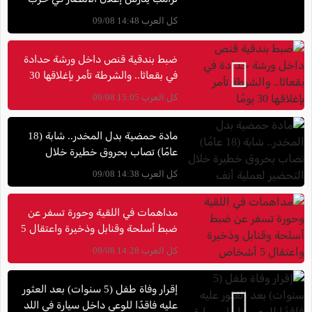
إيران حتى دون اتفاق نووي
كل العرب 14:48 09/08
ضبط بندقية قنص داخل ورشة حدادة
في بقعاثا.. والشرطة تأمر بإغلاقها 30
يومًا
كل العرب 15:05 09/08
مادة حمضية بدل المخدر.. شابة (18
عامًا) تصاب بحروق خطيرة خلال
التحضير لعملية أنف
كل العرب 14:38 09/08
مداهمات في اللقية وحورة تسفر عن
ضبط أسلحة وقنابل وذخيرة واعتقال 5
أشخاص
كل العرب 14:28 09/08
إقرار وفاة طفل (5 سنوات) بعد العثور
عليه فاقدًا للوعي داخل سيارة في اللد