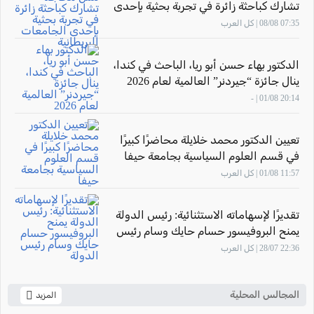
تشارك كباحثة زائرة في تجربة بحثية بإحدى
الجامعات البريطانية
07:35 08/08 | كل العرب
الدكتور بهاء حسن أبو ريا، الباحث في كندا،
ينال جائزة “جيردنر” العالمية لعام 2026
20:14 01/08 | -
تعيين الدكتور محمد خلايلة محاضرًا كبيرًا
في قسم العلوم السياسية بجامعة حيفا
11:57 01/08 | كل العرب
تقديرًا لإسهاماته الاستثنائية: رئيس الدولة
يمنح البروفيسور حسام حايك وسام رئيس
الدولة
22:36 28/07 | كل العرب
المجالس المحلية
المزيد