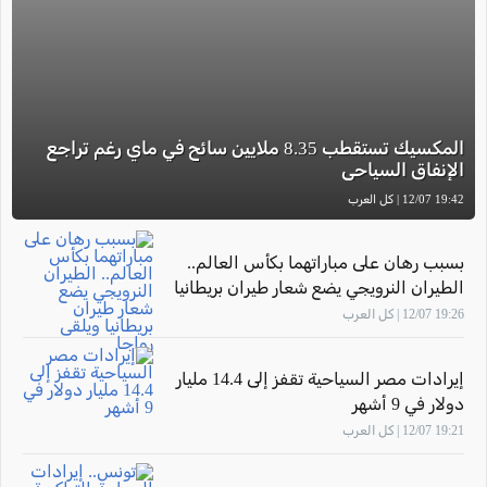
المكسيك تستقطب 8.35 ملايين سائح في ماي رغم تراجع
الإنفاق السياحي
19:42 12/07 | كل العرب
بسبب رهان على مباراتهما بكأس العالم..
الطيران النرويجي يضع شعار طيران بريطانيا
ويلقى رواجا
19:26 12/07 | كل العرب
إيرادات مصر السياحية تقفز إلى 14.4 مليار
دولار في 9 أشهر
19:21 12/07 | كل العرب