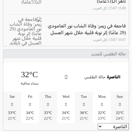
ناهز الـ(53عامًا)
15:00 25/07 | كل العرب
فاجعة في زيمر: وفاة الشاب نور العامودي
(29 عامًا) إثر نوبة قلبية خلال شهر العسل
في تايلاند
10:07 15/07 | كل العرب
حالة الطقس للمدن
32°C
الناصرة
حالة الطقس
سماء صافية
Sat
Fri
Thu
Wed
Tue
Mon
Sun
33°C
34°C
35°C
34°C
36°C
32°C
32°C
21°C
22°C
22°C
21°C
21°C
23°C
24°C