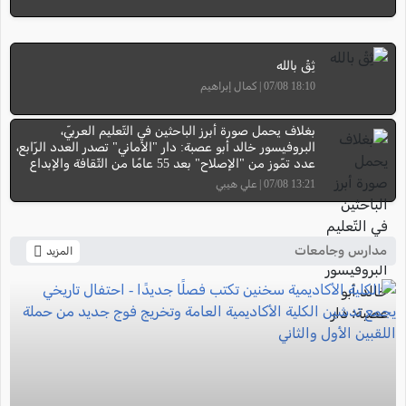
ثِقْ بالله
18:10 07/08 | كمال إبراهيم
بغلاف يحمل صورة أبرز الباحثين في التّعليم العربيّ،
البروفيسور خالد أبو عصبة: دار "الأماني" تصدر العدد الرّابع،
عدد تمّوز من "الإصلاح" بعد 55 عامًا من الثّقافة والإبداع
13:21 07/08 | علي هيبي
مدارس وجامعات
المزيد