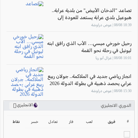
تصاعد "الدخان الأبيض" من بلدية عرابة..
هبوعيل بلدي عرابة يستعد للعودة إلى
الملاعب
18:39 08/08 | عوض دراوشة
رحيل خورخي ميسي… الأب الذي رافق ابنه
ليونيل في رحلة نحو القمة
16:01 08/08 | غزال أبو ريا
انجاز رياضي جديد في الملاكمة.. جولان ربيع
عرابي يحصد ذهبية في بطولة الدولة 2026
15:30 08/08 | عوض دراوشة
الانجليزي
الدوري الانجليزي
ترتيب الدوري الانجليزي
2024-2025
#
فريق
لعب
فاز
تعادل
خسر
نقاط
ترتيب الدوري الاسباني