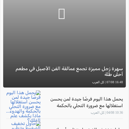
سهرة زجل مميزة تجمع عمالقة الفن الأصيل في مطعم
أحلى طلة
16:48 07/08 | كل العرب
يحمل هذا اليوم فرصًا جيدة لمن يحسن
استغلالها مع ضرورة التحلي بالحكمة
والهدوء... ماذا يكشف علم الفلك؟
10:36 04/08 | كل العرب