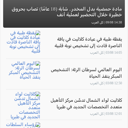
مادة حمضية بدل المخدر.. شابة (18 عامًا) تصاب بحروق
خطيرة خلال التحضير لعملية أنف
14:38 09/08 | كل العرب
يقظة طبية في عيادة كلاليت في يافة
الناصرة قادت إلى تشخيص نوبة قلبية
14:05 03/08 | كل العرب
اليوم العالمي لسرطان الرئة: التشخيص
المبكر ينقذ الحياة
12:50 03/08 | كل العرب
كلاليت لواء الشمال تدشّن مركز التأهيل
متعدد التخصصات الجديد في طبريا
12:01 03/08 | كل العرب