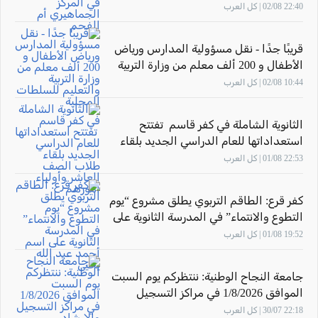
الجماهيري أم الفحم
22:40 02/08 | كل العرب
قريبًا جدًا - نقل مسؤولية المدارس ورياض
الأطفال و 200 ألف معلم من وزارة التربية
والتعليم للسلطات المحلية
10:44 02/08 | كل العرب
الثانوية الشاملة في كفر قاسم تفتتح
استعداداتها للعام الدراسي الجديد بلقاء
طلاب الصف العاشر وأولياء أمورهم
22:53 01/08 | كل العرب
كفر قرع: الطاقم التربوي يطلق مشروع “يوم
التطوع والانتماء” في المدرسة الثانوية على
اسم أحمد عبد الله يحيى
19:52 01/08 | كل العرب
جامعة النجاح الوطنية: ننتظركم يوم السبت
الموافق 1/8/2026 في مراكز التسجيل
والارشاد
22:18 30/07 | كل العرب