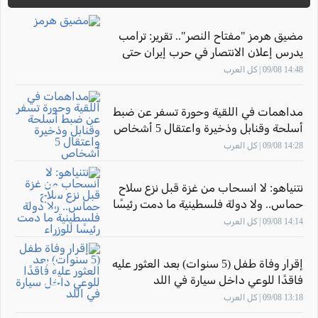
مضيق هرمز "مفتاح النصر".. تقرير: ترامب
يدرس إعلان الانتصار في حرب إيران حتى
دون اتفاق نووي
14:48 09/08 | كل العرب
مداهمات في اللقية وحورة تسفر عن ضبط
أسلحة وقنابل وذخيرة واعتقال 5 أشخاص
14:28 09/08 | كل العرب
نتنياهو: لا انسحاب من غزة قبل نزع سلاح
حماس.. ولا دولة فلسطينية ما دمت رئيسًا
للوزراء
14:14 09/08 | كل العرب
إقرار وفاة طفل (5 سنوات) بعد العثور عليه
فاقدًا للوعي داخل سيارة في اللد
13:18 09/08 | كل العرب