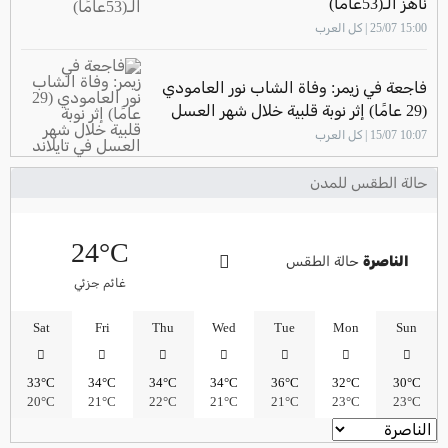
ناهز الـ(53عامًا)
15:00 25/07 | كل العرب
فاجعة في زيمر: وفاة الشاب نور العامودي
(29 عامًا) إثر نوبة قلبية خلال شهر العسل
في تايلاند
10:07 15/07 | كل العرب
حالة الطقس للمدن
24°C
الناصرة
حالة الطقس
غائم جزئي
Sat
Fri
Thu
Wed
Tue
Mon
Sun
33°C
34°C
34°C
34°C
36°C
32°C
30°C
20°C
21°C
22°C
21°C
21°C
23°C
23°C