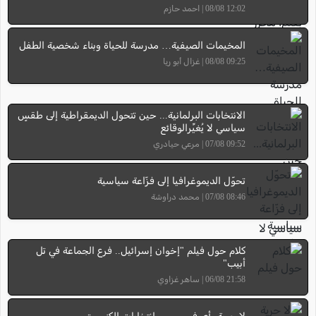
12:02 08/08 | احمد حازم
المخيمات الصيفية… مدرسة للحياة وبناء شخصية الطفل
09:25 08/08 | غزال أبو ريا
الانتخابات البرلمانية... حين تتحول الديمقراطية إلى طقسٍ
سياسي لا يُغيِّرالوقائع
09:52 07/08 | مرعي حيادري
تحوّل الديموغرافيا إلى فزّاعة سياسية
08:46 07/08 | محمد دراوشة
كلام حول فيلم "إخوان إسرائيل.. فرع الجماعة في تل
أبيب"
21:58 06/08 | ساهر غزاوي