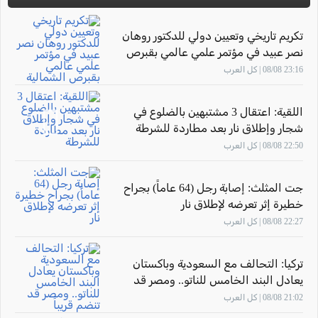
تكريم تاريخي وتعيين دولي للدكتور روهان
نصر عبيد في مؤتمر علمي عالمي بقبرص
الشمالية
23:16 08/08 | كل العرب
اللقية: اعتقال 3 مشتبهين بالضلوع في
شجار وإطلاق نار بعد مطاردة للشرطة
22:50 08/08 | كل العرب
جت المثلث: إصابة رجل (64 عاماً) بجراح
خطيرة إثر تعرضه لإطلاق نار
22:27 08/08 | كل العرب
تركيا: التحالف مع السعودية وباكستان
يعادل البند الخامس للناتو.. ومصر قد
تنضم قريباً
21:02 08/08 | كل العرب