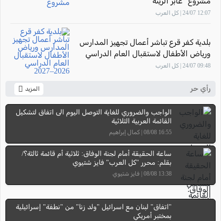
مشروع "عابر الرينة"
12:07 24/07 | كل العرب
بلدية كفر قرع تباشر أعمال تجهيز المدارس
ورياض الأطفال لاستقبال العام الدراسي
2026–2027
09:48 24/07 | كل العرب
رأي حر
المزيد
الواجب والضروري للغاية التوصل اليوم الى اتفاق لتشكيل
القائمة العربية الثلاثية
16:55 08/08 | كمال إبراهيم
ساعة الحقيقة أمام لجنة الوفاق: ثلاثية أم قائمة ثالثة؟/
بقلم: محرر "كل العرب" فايز شتيوي
13:38 08/08 | فايز شتيوي
"اتفاق" لبنان مع اسرائيل "ولد زنا" من "نطفة" إسرائيلية
بمختبر أمريكي