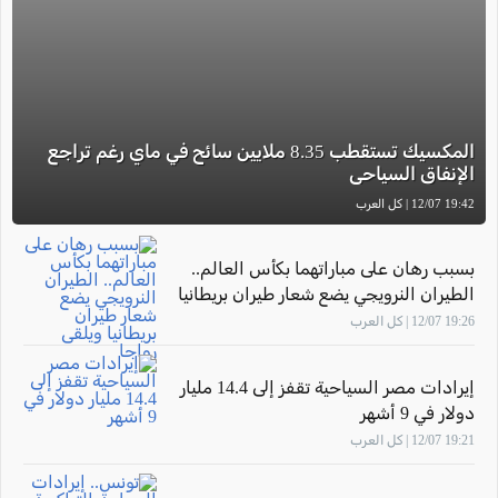
المكسيك تستقطب 8.35 ملايين سائح في ماي رغم تراجع
الإنفاق السياحي
19:42 12/07 | كل العرب
بسبب رهان على مباراتهما بكأس العالم..
الطيران النرويجي يضع شعار طيران بريطانيا
ويلقى رواجا
19:26 12/07 | كل العرب
إيرادات مصر السياحية تقفز إلى 14.4 مليار
دولار في 9 أشهر
19:21 12/07 | كل العرب