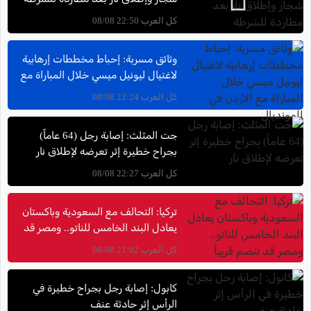
كل العرب 22:50 08/08
وثائق مسربة: إحباط مخططات إرهابية
لاغتيال ليونيل ميسي خلال المباراة مع
الاردن في المونديال
كل العرب 22:24 08/08
جت المثلث: إصابة رجل (64 عاماً)
بجراح خطيرة إثر تعرضه لإطلاق نار
كل العرب 22:27 08/08
تركيا: التحالف مع السعودية وباكستان
يعادل البند الخامس للناتو.. ومصر قد
تنضم قريباً
كل العرب 21:02 08/08
كابول: إصابة رجل بجراح خطيرة في
الرأس إثر حادثة عنف