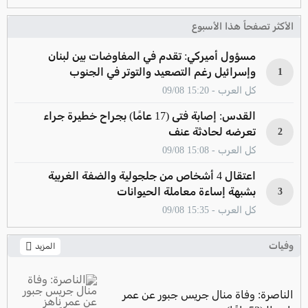
الأكثر تصفحاً هذا الأسبوع
مسؤول أميركي: تقدم في المفاوضات بين لبنان
وإسرائيل رغم التصعيد والتوتر في الجنوب
1
كل العرب - 15:20 09/08
القدس: إصابة فتى (17 عامًا) بجراح خطيرة جراء
تعرضه لحادثة عنف
2
كل العرب - 15:08 09/08
اعتقال 4 أشخاص من جلجولية والضفة الغربية
بشبهة إساءة معاملة الحيوانات
3
كل العرب - 15:35 09/08
وفيات
المزيد
الناصرة: وفاة منال جريس جبور عن عمر