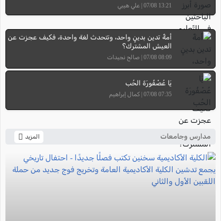
13:21 07/08 | علي هيبي
أمةٌ تدين بدينٍ واحد، وتتحدث لغة واحدة، فكيف عجزت عن
العيش المشترك؟
08:09 07/08 | صالح نجيدات
يَا عُصْفُورَةَ الحُب
07:35 07/08 | كمال إبراهيم
مدارس وجامعات
المزيد