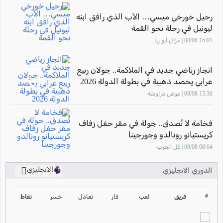
رحيل خورخي ميسي… الأب الذي رافق ابنه
ليونيل في رحلة نحو القمة
16:01 08/08 | غزال أبو ريا
انجاز رياضي جديد في الملاكمة.. جولان ربيع
عرابي يحصد ذهبية في بطولة الدولة 2026
15:30 08/08 | عوض دراوشة
فخامة لا تُصدق.. جولة في مقر حفل زفاف
كريستيانو رونالدو وجورجينا
08:04 08/08 | كل العرب
الانجليزي
الدوري الانجليزي
ترتيب الدوري الانجليزي
2024-2025
#
فريق
لعب
فاز
تعادل
خسر
نقاط
ترتيب الدوري الاسباني