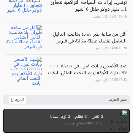
تونس.. إيرادات السياحة التراكمية تتجاوز
1.1 مليار دولار خلال 6 أشهر
19:16 12/07 | كل العرب
أقل من ساعة طيران، بلا متاعب: الدليل
الشامل لقضاء عطلة مثالية في قبرص
18:20 14/06 | كل العرب
عيد الأضحى بإيلات غير…في המצפה התת
ימי - بارك الأوكفاريوم التحت المائي- ايلات
17:43 18/05 | كل العرب
منبر العرب
المزيد
لا تقتل... لا تظلم... لا تؤذِ إنسانا
17:38 08/08 | صالح نجيدات