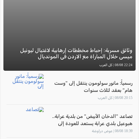
وثائق مسربة: إحباط مخططات إرهابية لاغتيال ليونيل
ميسي خلال المباراة مع الاردن في المونديال
22:24 08/08 | كل العرب
رسمياً: مانور سولومون ينتقل إلى "وست
هام" بعقد لثلاث سنوات
20:15 08/08 | كل العرب
تصاعد "الدخان الأبيض" من بلدية عرابة..
هبوعيل بلدي عرابة يستعد للعودة إلى
الملاعب
18:39 08/08 | عوض دراوشة