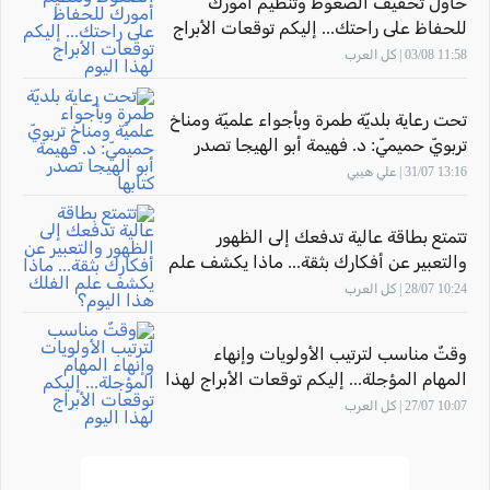
حاول تخفيف الضغوط وتنظيم أمورك
للحفاظ على راحتك... إليكم توقعات الأبراج
لهذا اليوم
11:58 03/08 | كل العرب
تحت رعاية بلديّة طمرة وبأجواء علميّة ومناخ
تربويّ حميميّ: د. فهيمة أبو الهيجا تصدر
كتابها "أثر المهارة" بحضور الاتّحاد القطريّ
13:16 31/07 | علي هيبي
للأدباء الفلسطينيّين
تتمتع بطاقة عالية تدفعك إلى الظهور
والتعبير عن أفكارك بثقة... ماذا يكشف علم
الفلك هذا اليوم؟
10:24 28/07 | كل العرب
وقتٌ مناسب لترتيب الأولويات وإنهاء
المهام المؤجلة... إليكم توقعات الأبراج لهذا
اليوم
10:07 27/07 | كل العرب