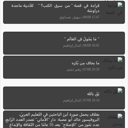
قراءة في قصة " من سرق الكتب؟ " للأديبة ماجدة
دراوشة
15:47 08/08 | سهيل عيساوي
" مَا يَجُولُ فِي العَالَم "
10:01 08/08 | كمال إبراهيم
ما بخاف مِن بُكره
20:59 07/08 | زهير دعيم
ثِقْ بالله
18:10 07/08 | كمال إبراهيم
بغلاف يحمل صورة أبرز الباحثين في التّعليم العربيّ،
البروفيسور خالد أبو عصبة: دار "الأماني" تصدر العدد الرّابع،
عدد تمّوز من "الإصلاح" بعد 55 عامًا من الثّقافة والإبداع