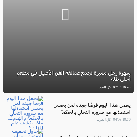
سهرة زجل مميزة تجمع عمالقة الفن الأصيل في مطعم
أحلى طلة
16:48 07/08 | كل العرب
يحمل هذا اليوم فرصًا جيدة لمن يحسن
استغلالها مع ضرورة التحلي بالحكمة
والهدوء... ماذا يكشف علم الفلك؟
10:36 04/08 | كل العرب