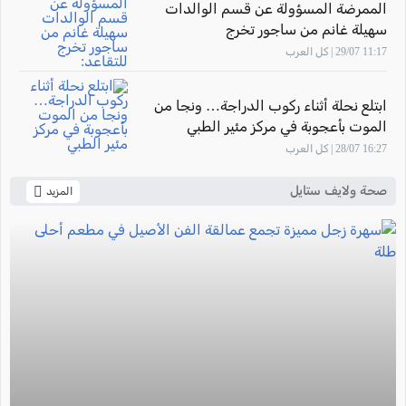
الممرضة المسؤولة عن قسم الوالدات
سهيلة غانم من ساجور تخرج
للتقاعد: "أشعر بالفخر لأنني ساهمت في
11:17 29/07 | كل العرب
تأهيل أجيال من القابلات المتميزات في
المركز الطبي زيف"
ابتلع نحلة أثناء ركوب الدراجة… ونجا من
الموت بأعجوبة في مركز مئير الطبي
16:27 28/07 | كل العرب
صحة ولايف ستايل
المزيد