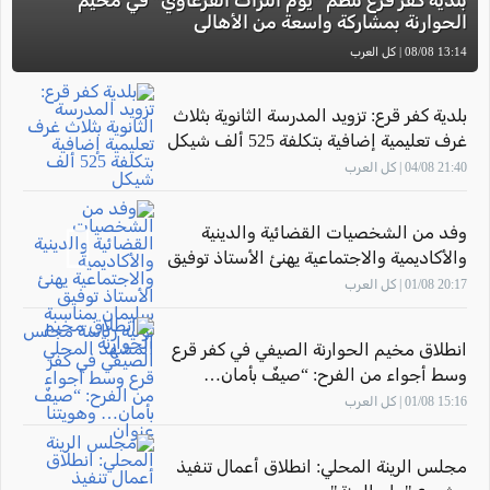
بلدية كفر قرع تنظم “يوم التراث القرعاوي” في مخيم
الحوارنة بمشاركة واسعة من الأهالي
13:14 08/08 | كل العرب
بلدية كفر قرع: تزويد المدرسة الثانوية بثلاث
غرف تعليمية إضافية بتكلفة 525 ألف شيكل
21:40 04/08 | كل العرب
وفد من الشخصيات القضائية والدينية
والأكاديمية والاجتماعية يهنئ الأستاذ توفيق
سليمان بمناسبة توليه رئاسة مجلس
20:17 01/08 | كل العرب
المشهد المحلي
انطلاق مخيم الحوارنة الصيفي في كفر قرع
وسط أجواء من الفرح: “صيفٌ بأمان…
وهويتنا عنوان"
15:16 01/08 | كل العرب
مجلس الرينة المحلي: انطلاق أعمال تنفيذ