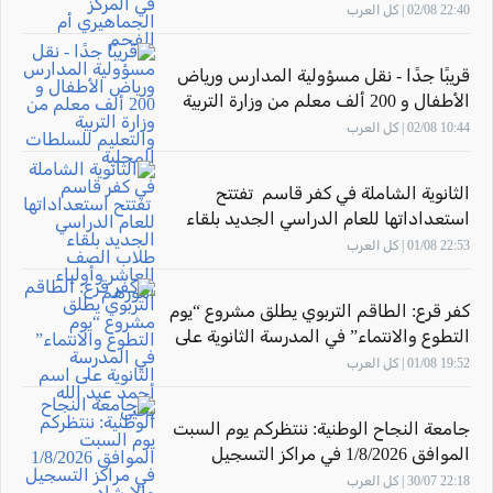
الجماهيري أم الفحم
22:40 02/08 | كل العرب
قريبًا جدًا - نقل مسؤولية المدارس ورياض
الأطفال و 200 ألف معلم من وزارة التربية
والتعليم للسلطات المحلية
10:44 02/08 | كل العرب
الثانوية الشاملة في كفر قاسم تفتتح
استعداداتها للعام الدراسي الجديد بلقاء
طلاب الصف العاشر وأولياء أمورهم
22:53 01/08 | كل العرب
كفر قرع: الطاقم التربوي يطلق مشروع “يوم
التطوع والانتماء” في المدرسة الثانوية على
اسم أحمد عبد الله يحيى
19:52 01/08 | كل العرب
جامعة النجاح الوطنية: ننتظركم يوم السبت
الموافق 1/8/2026 في مراكز التسجيل
والارشاد
22:18 30/07 | كل العرب