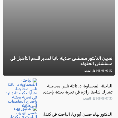
تعيين الدكتور مصطفى خلايلة نائبًا لمدير قسم التأهيل في
مستشفى العفولة
09:52 08/08 | كل العرب
الباحثة الفحماوية د. نائلة تلس محاجنة
تشارك كباحثة زائرة في تجربة بحثية بإحدى
الجامعات البريطانية
07:35 08/08 | كل العرب
الدكتور بهاء حسن أبو ريا، الباحث في كندا،