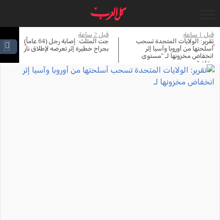
جاري التحميل...
قبل 2 ساعة
قبل 2 ساعة
قبل 
جت المثلث: إصابة رجل (64 عاماً)
وثائق مسربة: إحباط مخططات
تر
›
‹
بجراح خطيرة إثر تعرضه لإطلاق نار
إرهابية لاغتيال ليونيل ميسي خلال
وب
المونديال
لل