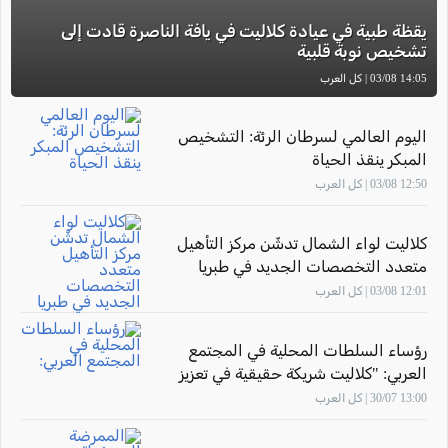
يقظة طبية في عيادة كلاليت في يافة الناصرة قادت إلى
تشخيص نوبة قلبية
14:05 03/08 | كل العرب
اليوم العالمي لسرطان الرئة: التشخيص
المبكر ينقذ الحياة
12:50 03/08 | كل العرب
كلاليت لواء الشمال تدشّن مركز التأهيل
متعدد التخصصات الجديد في طبريا
12:01 03/08 | كل العرب
رؤساء السلطات المحلية في المجتمع
العربي: "كلاليت شريكة حقيقية في تعزيز
صحة أهالينا"
13:00 30/07 | كل العرب