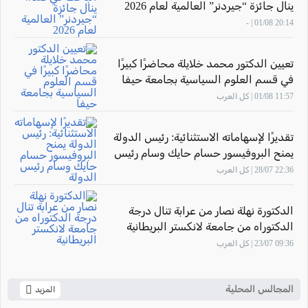
ينال جائزة “جيردنر” العالمية لعام 2026
20:14 01/08 | -
تعيين الدكتور محمد خلايلة محاضرًا كبيرًا
في قسم العلوم السياسية بجامعة حيفا
11:57 01/08 | كل العرب
تقديرًا لإسهاماته الاستثنائية: رئيس الدولة
يمنح البروفيسور حسام حايك وسام رئيس
الدولة
22:36 28/07 | كل العرب
الدكتورة نهلة نصار من عرابة تنال درجة
الدكتوراه من جامعة لانكستر البريطانية
09:36 23/07 | كل العرب
المجالس المحلية
المزيد