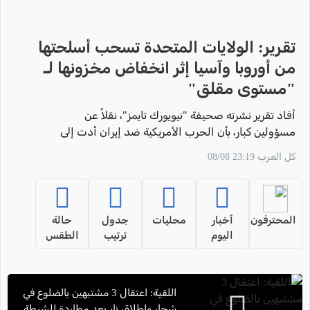
تقرير: الولايات المتحدة تسحب أسلحتها
من أوروبا وآسيا إثر انخفاض مخزونها لـ
"مستوى مقلق"
أفاد تقرير نشرته صحيفة "نيويورك تايمز"، نقلاً عن
مسؤولين كبار، بأن الحرب الأمريكية ضد إيران أدت إلى
استنزاف مخزون الأسلحة لدى واشنطن إلى مستوى
كل العرب 23:19 08/08
وُصف بـ "المقلق".
المحترفون
أخبار
محليات
جدول
حالة
اليوم
ترتيب
الطقس
اللقية: اعتقال 3 مشتبهين بالضلوع في
شجار وإطلاق نار بعد مطاردة للشرطة