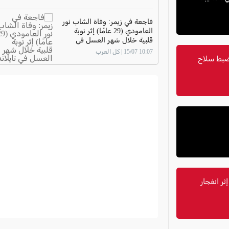
فاجعة في زيمر: وفاة الشاب نور
العامودي (29 عامًا) إثر نوبة
قلبية خلال شهر العسل في
تايلاند
10:07 15/07 | كل العرب
ة: اعتقال شاب (29 عامًا) وضبط سلاح
ة خطيرة إثر انفجار