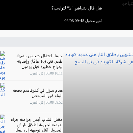
هل قال نتنياهو "لا" لترامب؟
أمير مخول 09:48 06/08
حيفا: اعتقال شخص بشبهة
طعن فتى (16 عامًا) وإصابته
بجراح خطيرة قبل يومين
10:11 06/08 | كل العرب
هدم منزل في كفرقاسم بحجة
البناء غير المرخص
09:52 06/08 | كل العرب
مقتل الشاب أيمن جرامنة جراء
تعرضه لجريمة إطلاق نار في
المقيبلة أثناء توجهه إلى عمله