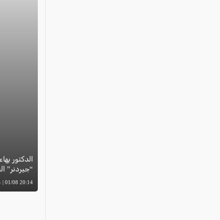
الدكتور بهاء
“جيردنر” العال
20:14 01/08 | -