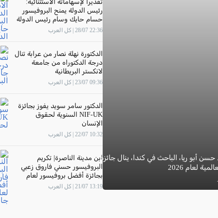
تقديرًا لإسهاماته الاستثنائية:
رئيس الدولة يمنح البروفيسور
حسام حايك وسام رئيس الدولة
22:36 28/07 | كل العرب
الدكتورة نهلة نصار من عرابة تنال
درجة الدكتوراه من جامعة
لانكستر البريطانية
09:36 23/07 | كل العرب
الدكتور سامر سويد يفوز بجائزة
NIF-UK السنوية لحقوق
الإنسان
10:32 22/07 | كل العرب
 حسن أبو ريا، الباحث في كندا، ينال جائزة
ابن مدينة الناصرة| تكريم
البروفيسور حسني فاروق زعبي
مية لعام 2026
بجائزة أفضل بروفيسور لعام
2026 في جامعة "The New
13:19 21/07 | كل العرب
Economic School"- موسكو