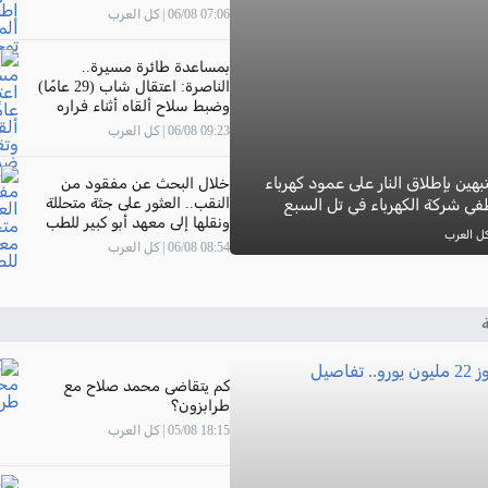
07:06 06/08 | كل العرب
بمساعدة طائرة مسيرة..
الناصرة: اعتقال شاب (29 عامًا)
وضبط سلاح ألقاه أثناء فراره
وتقديم لائحة اتهام ضده
09:23 06/08 | كل العرب
هين بإطلاق النار على عمود كهرباء
خلال البحث عن مفقود من
النقب.. العثور على جثة متحللة
ي شركة الكهرباء في تل السبع
ونقلها إلى معهد أبو كبير للطب
الشرعي
08:54 06/08 | كل العرب
ة
كم يتقاضى محمد صلاح مع
طرابزون؟
18:15 05/08 | كل العرب