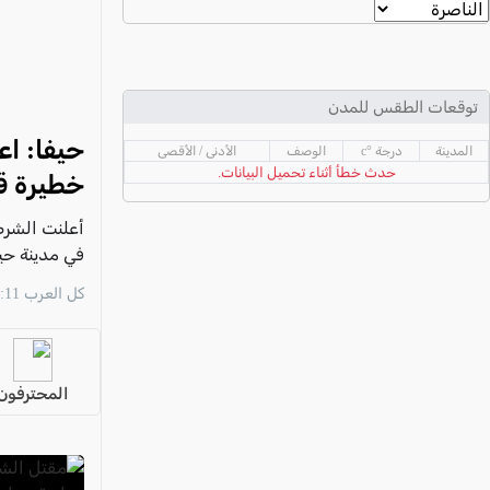
عكا والمنطقة
كفرياسيف والقضاء
مدن الساحل
توقعات الطقس للمدن
الجليل الاعلى
المدينة
درجة °c
الوصف
الأدنى / الأقصى
المغار والقضاء
حدث خطأ أثناء تحميل البيانات.
خطيرة ق
الشاغور
الرامة والمنطقة
في مدينة حيفا، و
المثلث الجنوبي
كل العرب 10:11 06/08
منطقة الجولان
المحترفون