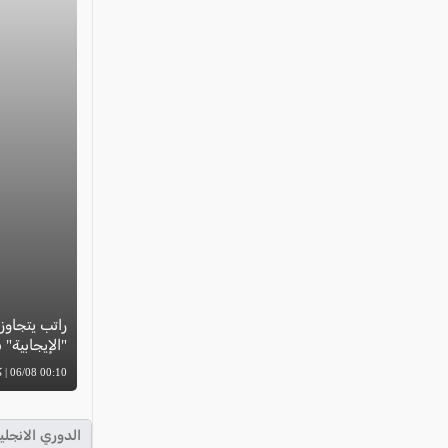
"الإيجابية"
00:10 06/08 | كل العرب
الدوري الانجلي