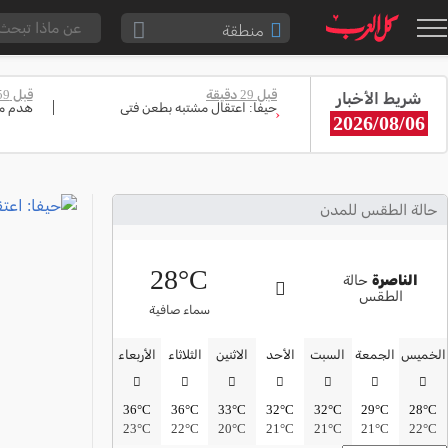
منطقة
الناصرة والقضاء
قبل 29 دقيقة
قبل 59 دقيقة
شريط الأخبار
القدس والقضاء
حيفا: اعتقال مشتبه بطعن فتى
هدم من
‹
2026/08/06
المثلث الشمالي
وادي عارة
سخنين والمنطقة
حالة الطقس للمدن
حيفا والمنطقة
28°C
شفاعمرو والقضاء
الناصرة
حالة
الطقس
الضفة الغربية
سماء صافية
قطاع غزة
الخميس
الجمعة
السبت
الأحد
الاثنين
الثلاثاء
الأربعاء
النقب
36°C
36°C
33°C
32°C
32°C
29°C
28°C
قرى المرج
23°C
22°C
20°C
21°C
21°C
21°C
22°C