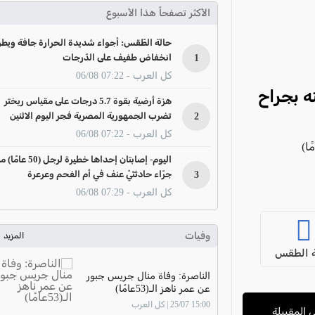
الأكثر تصفحاً هذا الأسبوع
حالة الطّقس: أجواء شديدة الحرارة جافة ويطر
1
انخفاض طفيف على الدّرجات
كل العرب - 07:22 06/08
1 عامًا) وإصابته بجراح
هزة أرضية بقوة 5.7 درجات على مقياس ريختر
2
تضرب الجمهورية المصرية فجر اليوم الاثنين
كل العرب - 07:22 06/08
به به بالضلوع في حادثة طعن فتى1(6 عامًا)
اليوم- إصابتان إحداها خطيرة لرجل (50 عا
3
جرّاء حادثتَيْ عنف في أم الفحم وعرعرة
كل العرب - 07:29 06/08
وفيات
المزيد
 الطقس
الناصرة: وفاة منال جريس جبور
عن عمر ناهز الـ(53عامًا)
15:00 25/07 | كل العرب
 المقيبلة