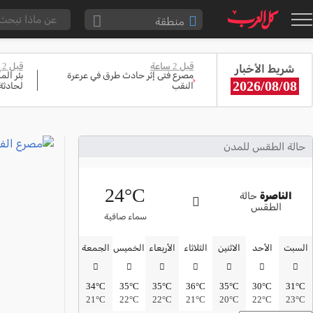
منطقة
الناصرة والقضاء
قبل 2 ساعة
قبل 2 ساعة
شريط الأخبار
القدس والقضاء
مصرع فتى إثر حادث طرق في عرعرة
بئر ال
‹
2026/08/08
النقب
لحادثة
المثلث الشمالي
وادي عارة
سخنين والمنطقة
حالة الطقس للمدن
حيفا والمنطقة
24°C
شفاعمرو والقضاء
الناصرة
حالة
الطقس
الضفة الغربية
سماء صافية
قطاع غزة
السبت
الأحد
الاثنين
الثلاثاء
الأربعاء
الخميس
الجمعة
النقب
34°C
35°C
35°C
36°C
35°C
30°C
31°C
قرى المرج
21°C
22°C
22°C
21°C
20°C
22°C
23°C