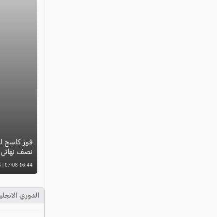
فوز كاسح لل
نصف نهائي ب
16:44 07/08 | كل العرب
الدوري الانجلي