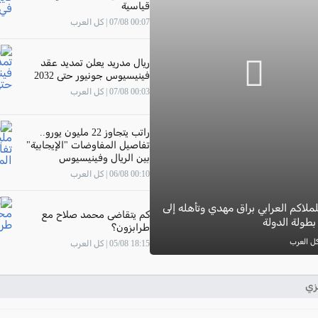
قياسية
00:07 07/08 | كل العرب
ريال مدريد يعلن تمديد عقد
فينيسيوس جونيور حتى 2032
00:03 07/08 | كل العرب
راتب يتجاوز 22 مليون يورو..
تفاصيل المفاوضات "الإيجابية"
بين الريال وفينيسيوس
00:10 06/08 | كل العرب
ملاكم العرابي براق مهدي وتأهله إلى
كم يتقاضى محمد صلاح مع
طولة الدولة
طرابزون؟
18:15 05/08 | كل العرب
زي
ترتيب الدوري الانجليز