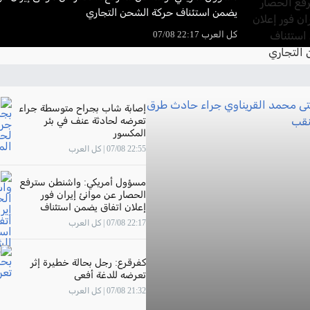
يضمن استئناف حركة الشحن التجاري
كل العرب 22:17 07/08
إصابة شاب بجراح متوسطة جراء
تعرضه لحادثة عنف في بئر
المكسور
22:55 07/08 | كل العرب
مسؤول أمريكي: واشنطن سترفع
الحصار عن موانئ إيران فور
إعلان اتفاق يضمن استئناف
حركة الشحن التجاري
22:17 07/08 | كل العرب
كفرقرع: رجل بحالة خطيرة إثر
تعرضه للدغة أفعى
21:32 07/08 | كل العرب