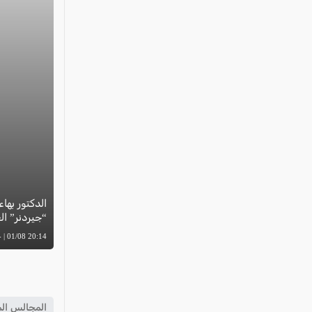
الدكتور بهاء
“جيردنر” العال
20:14 01/08 | -
المجالس الم