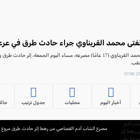
فتى محمد القريناوي جراء حادث طرق في عرع
لقي الفتى محمد القريناوي (17 عامًا) مصرعه، مساء اليوم الجمعة، إثر حادث طرق
نقب.
أخبار اليوم
محليات
جدول ترتيب
حالة
مصرع الشاب آدم القصاصي من رهط إثر حادث طرق مروع على 