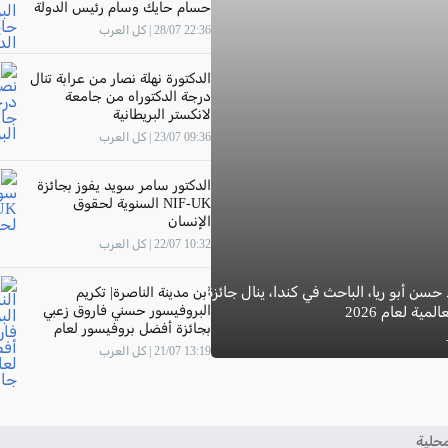
حسام حايك وسام رئيس الدولة
22:36 28/07 | كل العرب
الدكتورة نهلة نصار من عرابة تنال
درجة الدكتوراه من جامعة
لانكستر البريطانية
09:36 23/07 | كل العرب
الدكتور سامر سويد يفوز بجائزة
NIF-UK السنوية لحقوق
الإنسان
10:32 22/07 | كل العرب
 حسن أبو ريا، الباحث في كندا، ينال جائزة
ابن مدينة الناصرة| تكريم
البروفيسور حسني فاروق زعبي
مية لعام 2026
بجائزة أفضل بروفيسور لعام
2026 في جامعة "The New
13:19 21/07 | كل العرب
Economic School"- موسكو
حلية