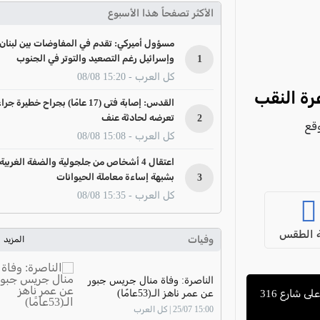
الأكثر تصفحاً هذا الأسبوع
مسؤول أميركي: تقدم في المفاوضات بين لبنان
1
وإسرائيل رغم التصعيد والتوتر في الجنوب
كل العرب - 15:20 08/08
رة النقب
القدس: إصابة فتى (17 عامًا) بجراح خطيرة جرا
2
تعرضه لحادثة عنف
 وقع
كل العرب - 15:08 08/08
اعتقال 4 أشخاص من جلجولية والضفة الغربية
3
بشبهة إساءة معاملة الحيوانات
كل العرب - 15:35 08/08
 الطقس
وفيات
المزيد
الناصرة: وفاة منال جريس جبور
عن عمر ناهز الـ(53عامًا)
شارع 316
15:00 25/07 | كل العرب