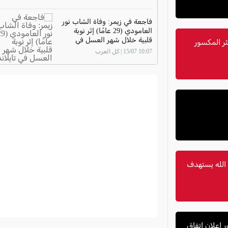
فاجعة في زيمر: وفاة الشاب نور
العامودي (29 عامًا) إثر نوبة
قلبية خلال شهر العسل في
ر المكسور
تايلاند
10:07 15/07 | كل العرب
 الله يستهدف
 إعلان اتفاق