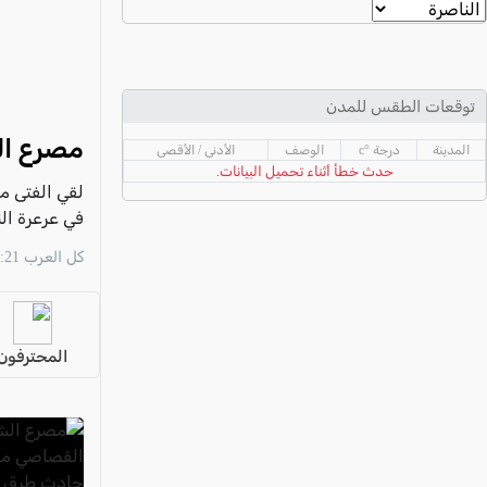
عكا والمنطقة
كفرياسيف والقضاء
مدن الساحل
توقعات الطقس للمدن
الجليل الاعلى
مصرع ال
المدينة
درجة °c
الوصف
الأدنى / الأقصى
المغار والقضاء
حدث خطأ أثناء تحميل البيانات.
الشاغور
في عرعرة ال
الرامة والمنطقة
كل العرب 23:21 07/08
المثلث الجنوبي
منطقة الجولان
المحترفون