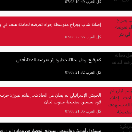
كل العرب 19:49 07/08
إصابة شاب بجراح متوسطة جراء تعرضه لحادثة عنف في بئ
كل العرب 22:55 07/08
كفرقرع: رجل بحالة خطيرة إثر تعرضه للدغة أفعى
كل العرب 21:32 07/08
الجيش الإسرائيلي لم يعلن عن الحادث.. إعلام عبري: حزب
قوة بمسيرة مفخخة جنوب لبنان
كل العرب 21:05 07/08
مسؤول أمريكي: واشنطن سترفع الحصار عن موانئ إيران فور