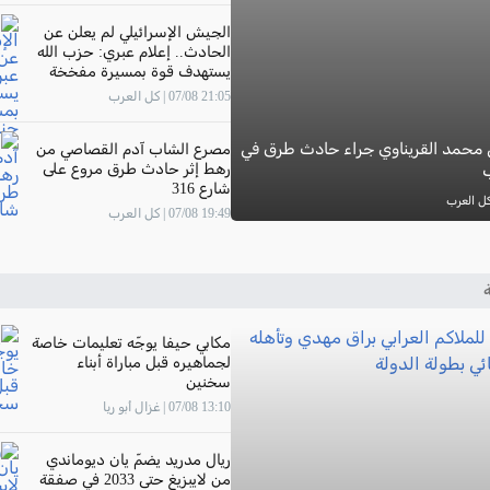
الجيش الإسرائيلي لم يعلن عن
الحادث.. إعلام عبري: حزب الله
يستهدف قوة بمسيرة مفخخة
جنوب لبنان
21:05 07/08 | كل العرب
 محمد القريناوي جراء حادث طرق في
مصرع الشاب آدم القصاصي من
رهط إثر حادث طرق مروع على
ب
شارع 316
19:49 07/08 | كل العرب
ة
مكابي حيفا يوجّه تعليمات خاصة
لجماهيره قبل مباراة أبناء
سخنين
13:10 07/08 | غزال أبو ريا
ريال مدريد يضمّ يان ديوماندي
من لايبزيغ حتى 2033 في صفقة