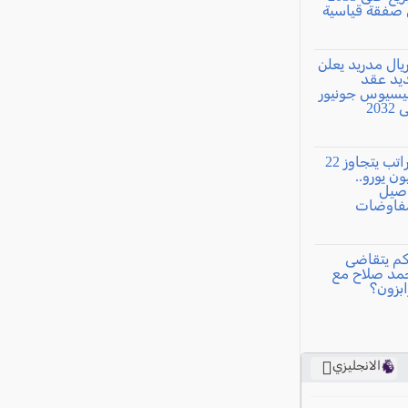
الانجليزي
ي