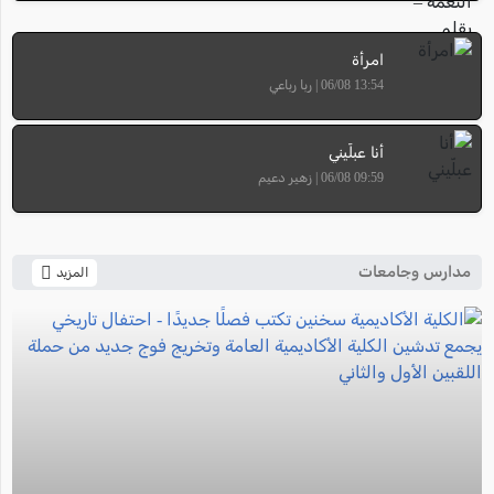
امرأة
13:54 06/08 | ربا رباعي
أنا عبلّيني
09:59 06/08 | زهير دعيم
مدارس وجامعات
المزيد