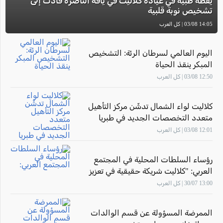
يقظة طبية في عيادة كلاليت في يافة الناصرة قادت إلى
تشخيص نوبة قلبية
14:05 03/08 | كل العرب
اليوم العالمي لسرطان الرئة: التشخيص
المبكر ينقذ الحياة
12:50 03/08 | كل العرب
كلاليت لواء الشمال تدشّن مركز التأهيل
متعدد التخصصات الجديد في طبريا
12:01 03/08 | كل العرب
رؤساء السلطات المحلية في المجتمع
العربي: "كلاليت شريكة حقيقية في تعزيز
صحة أهالينا"
13:00 30/07 | كل العرب
الممرضة المسؤولة عن قسم الوالدات