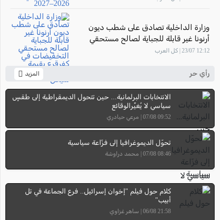
وزارة الداخلية تصادق على شطب ديون
أرنونا غير قابلة للجباية لصالح مستحقي
التخفيضات في كفرقرع بقيمة تتجاوز 7.58
12:12 23/07 | كل العرب
مليون شيكل
رأي حر
المزيد
الانتخابات البرلمانية... حين تتحول الديمقراطية إلى طقسٍ
سياسي لا يُغيِّرالوقائع
09:52 07/08 | مرعي حيادري
تحوّل الديموغرافيا إلى فزّاعة سياسية
08:46 07/08 | محمد دراوشة
كلام حول فيلم "إخوان إسرائيل.. فرع الجماعة في تل
أبيب"
21:58 06/08 | ساهر غزاوي