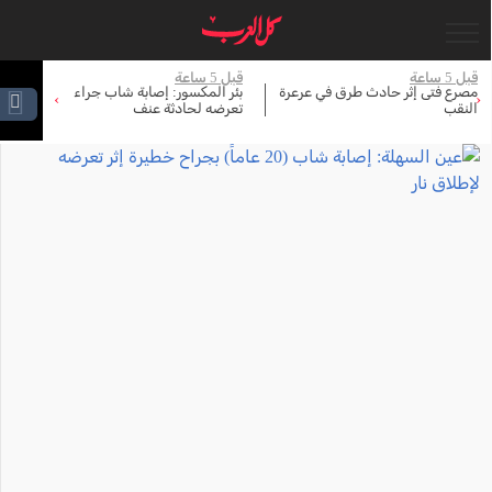
 5 ساعة
قبل 5 ساعة
قبل 6 ساعة
صرع فتى إثر حادث طرق في عرعرة
بئر المكسور: إصابة شاب جراء
واشنط
›
‹
لنقب
تعرضه لحادثة عنف
إيران