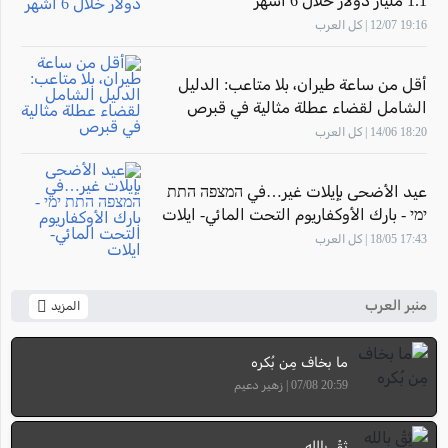
1.1 مليار دولار خلال 6 أشهر
19:16 12/07 | كل العرب
أقل من ساعة طيران، بلا متاعب: الدليل
الشامل لقضاء عطلة مثالية في قبرص
18:20 14/06 | كل العرب
عيد الأضحى بإيلات غير…في המצפה התת
ימי - بارك الأوكفاريوم التحت المائي- ايلات
17:43 18/05 | كل العرب
منبر العرب
المزيد
ما بخاف مِن بُكره
20:59 07/08 | زهير دعيم
ثِقْ بالله