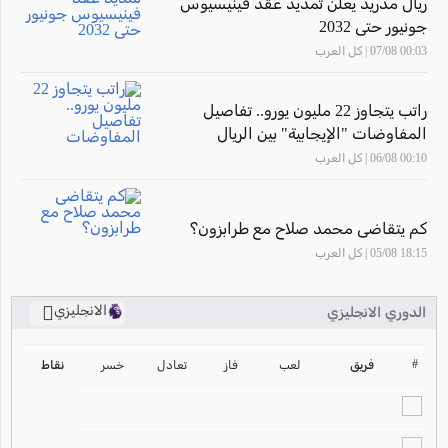
ريال مدريد يعلن تمديد عقد فينيسيوس
جونيور حتى 2032
00:03 07/08 | كل العرب
راتب يتجاوز 22 مليون يورو.. تفاصيل
المفاوضات "الإيجابية" بين الريال
وفينيسيوس
00:10 06/08 | كل العرب
كم يتقاضى محمد صلاح مع طرابزون؟
18:15 05/08 | كل العرب
الانجليزي
الدوري الانجليزي
ترتيب الدوري الانجليزي
2024-2025
#
فريق
لعب
فاز
تعادل
خسر
نقاط
ترتيب الدوري الاسباني
2024-2025