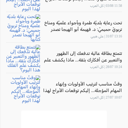
لهذا اليوم
11:58 03/08 | كل العرب
تحت رعاية بلديّة طمرة وبأجواء علميّة ومناخ
تربويّ حميميّ: د. فهيمة أبو الهيجا تصدر
كتابها "أثر المهارة" بحضور الاتّحاد القطريّ
13:16 31/07 | علي هيبي
للأدباء الفلسطينيّين
تتمتع بطاقة عالية تدفعك إلى الظهور
والتعبير عن أفكارك بثقة... ماذا يكشف علم
الفلك هذا اليوم؟
10:24 28/07 | كل العرب
وقتٌ مناسب لترتيب الأولويات وإنهاء
المهام المؤجلة... إليكم توقعات الأبراج لهذا
اليوم
10:07 27/07 | كل العرب