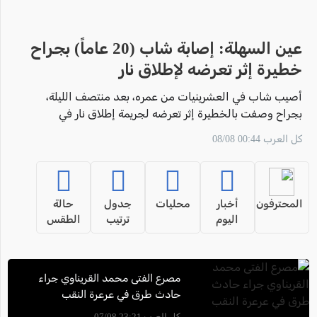
عين السهلة: إصابة شاب (20 عاماً) بجراح
خطيرة إثر تعرضه لإطلاق نار
أصيب شاب في العشرينيات من عمره، بعد منتصف الليلة،
بجراح وصفت بالخطيرة إثر تعرضه لجريمة إطلاق نار في
بلدة عين السهلة.
كل العرب 00:44 08/08
المحترفون
أخبار
محليات
جدول
حالة
اليوم
ترتيب
الطقس
مصرع الفتى محمد القريناوي جراء
حادث طرق في عرعرة النقب
كل العرب 23:21 07/08