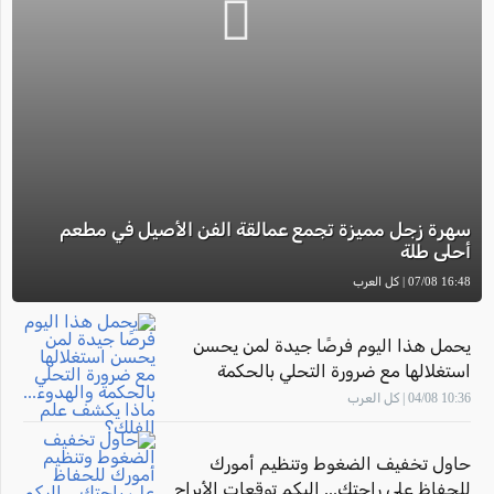
سهرة زجل مميزة تجمع عمالقة الفن الأصيل في مطعم
أحلى طلة
16:48 07/08 | كل العرب
يحمل هذا اليوم فرصًا جيدة لمن يحسن
استغلالها مع ضرورة التحلي بالحكمة
والهدوء... ماذا يكشف علم الفلك؟
10:36 04/08 | كل العرب
حاول تخفيف الضغوط وتنظيم أمورك
للحفاظ على راحتك... إليكم توقعات الأبراج