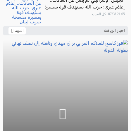
الجيش الإسرائيلي لم يعلن عن الحادث..
إعلام عبري: حزب الله يستهدف قوة بمسيرة
مفخخة جنوب لبنان
21:05 07/08 | كل العرب
اخبار الرياضة
المزيد