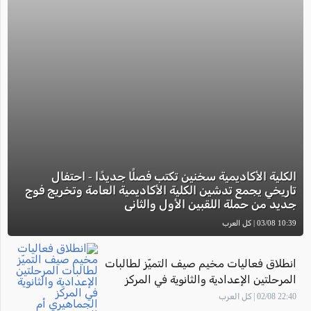
الكلية الأكاديمية سخنين تكتب فصلًا جديدًا - احتفال
تاريخي يجمع تدشين الكلية الأكاديمية العامة وتخريج فوج
جديد من حملة اللقبين الأول والثاني
10:39 03/08 | كل العرب
انطلاق فعاليات مخيم صيف التميّز لطالبات
المرحلتين الإعدادية والثانوية في المركز
الجماهيري أم الفحم
22:40 02/08 | كل العرب