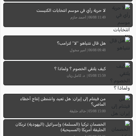
لا حرية رأي في موسم انتخابات الكنيست
11:49 06/08 | أحمد حازم
هل قال نتنياهو "لا" لترامب؟
09:48 06/08 | أمير مخول
كيف يلتقي الخصوم ؟ ولماذا ؟
15:59 05/08 | د. كامل ريان
من فيتنام إلى إيران: هل تعيد واشنطن إنتاج أخطاء
الماضي؟
15:00 05/08 | خالد خليفة
الخصمان تركيا (المسلمة) وإسرائيل (اليهودية) تربكان
الحليفة أمريكا (المسيحية)