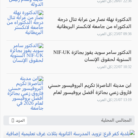
الدولة
22:36 28/07 | كل العرب
الدكتورة نهلة نصار من عرابة تنال درجة
الدكتوراه من جامعة لانكستر البريطانية
09:36 23/07 | كل العرب
الدكتور سامر سويد يفوز بجائزة NIF-UK
السنوية لحقوق الإنسان
10:32 22/07 | كل العرب
ابن مدينة الناصرة| تكريم البروفيسور حسني
فاروق زعبي بجائزة أفضل بروفيسور لعام
2026 في جامعة "The New Economic
13:19 21/07 | كل العرب
School"- موسكو
المجالس المحلية
المزيد