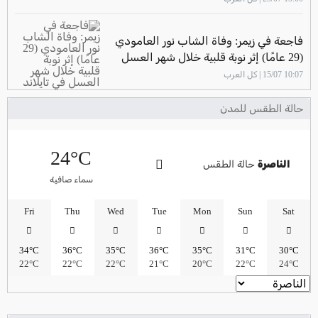
فاجعة في زيمر: وفاة الشاب نور العامودي
(29 عامًا) إثر نوبة قلبية خلال شهر العسل
في تايلاند
10:07 15/07 | كل العرب
حالة الطقس للمدن
24°C
الناصرة
حالة الطقس
سماء صافية
Fri
Thu
Wed
Tue
Mon
Sun
Sat
34°C
36°C
35°C
36°C
35°C
31°C
30°C
22°C
22°C
22°C
21°C
20°C
22°C
24°C