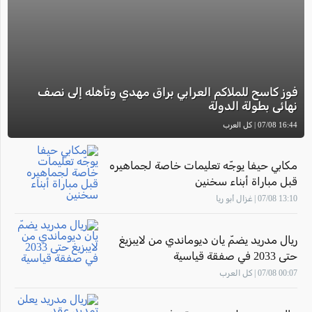
فوز كاسح للملاكم العرابي براق مهدي وتأهله إلى نصف
نهائي بطولة الدولة
16:44 07/08 | كل العرب
مكابي حيفا يوجّه تعليمات خاصة لجماهيره
قبل مباراة أبناء سخنين
13:10 07/08 | غزال أبو ريا
ريال مدريد يضمّ يان ديوماندي من لايبزيغ
حتى 2033 في صفقة قياسية
00:07 07/08 | كل العرب