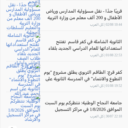
قريبًا جدًا - نقل مسؤولية المدارس ورياض
الأطفال و 200 ألف معلم من وزارة التربية
والتعليم للسلطات المحلية
10:44 02/08 | كل العرب
الثانوية الشاملة في كفر قاسم تفتتح
استعداداتها للعام الدراسي الجديد بلقاء
طلاب الصف العاشر وأولياء أمورهم
22:53 01/08 | كل العرب
كفر قرع: الطاقم التربوي يطلق مشروع “يوم
التطوع والانتماء” في المدرسة الثانوية على
اسم أحمد عبد الله يحيى
19:52 01/08 | كل العرب
جامعة النجاح الوطنية: ننتظركم يوم السبت
الموافق 1/8/2026 في مراكز التسجيل
والارشاد
22:18 30/07 | كل العرب