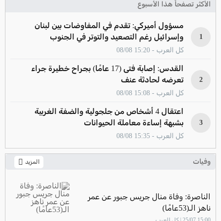
الأكثر تصفحاً هذا الأسبوع
مسؤول أميركي: تقدم في المفاوضات بين لبنان
وإسرائيل رغم التصعيد والتوتر في الجنوب
1
كل العرب - 15:20 08/08
القدس: إصابة فتى (17 عامًا) بجراح خطيرة جراء
تعرضه لحادثة عنف
2
كل العرب - 15:08 08/08
اعتقال 4 أشخاص من جلجولية والضفة الغربية
بشبهة إساءة معاملة الحيوانات
3
كل العرب - 15:35 08/08
وفيات
المزيد
الناصرة: وفاة منال جريس جبور عن عمر
ناهز الـ(53عامًا)
15:00 25/07 | كل العرب