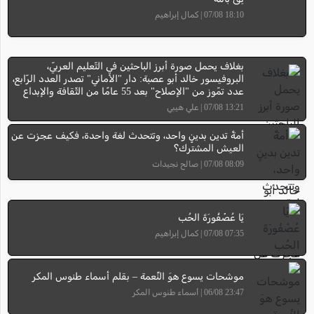
18:10 07/08 | كمال إبراهيم
بغلاف يحمل صورة أبرز الباحثين في التّعليم العربيّ،
البروفيسور خالد أبو عصبة: دار "الأماني" تصدر العدد الرّابع،
عدد تمّوز من "الإصلاح" بعد 55 عامًا من الثّقافة والإبداع
13:21 07/08 | علي هيبي
أمةٌ تدين بدينٍ واحد، وتتحدث لغة واحدة، فكيف عجزت عن
العيش المشترك؟
08:09 07/08 | صالح نجيدات
يَا عُصْفُورَةَ الحُب
07:35 07/08 | كمال إبراهيم
موشحات يسوع هوَ النِّعمة – بقلم أسماء طنوس المكر
23:47 06/08 | أسماء طنوس المكر