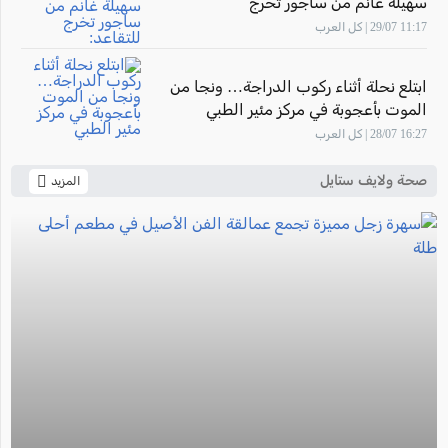
سهيلة غانم من ساجور تخرج
للتقاعد: "أشعر بالفخر لأنني ساهمت في
11:17 29/07 | كل العرب
تأهيل أجيال من القابلات المتميزات في
المركز الطبي زيف"
ابتلع نحلة أثناء ركوب الدراجة… ونجا من
الموت بأعجوبة في مركز مئير الطبي
16:27 28/07 | كل العرب
صحة ولايف ستايل
المزيد