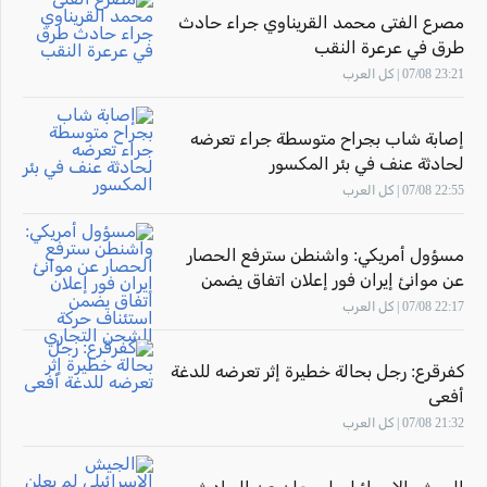
مصرع الفتى محمد القريناوي جراء حادث
طرق في عرعرة النقب
23:21 07/08 | كل العرب
إصابة شاب بجراح متوسطة جراء تعرضه
لحادثة عنف في بئر المكسور
22:55 07/08 | كل العرب
مسؤول أمريكي: واشنطن سترفع الحصار
عن موانئ إيران فور إعلان اتفاق يضمن
استئناف حركة الشحن التجاري
22:17 07/08 | كل العرب
كفرقرع: رجل بحالة خطيرة إثر تعرضه للدغة
أفعى
21:32 07/08 | كل العرب