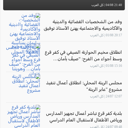
21:40 04/08 | كل العرب
وفد من الشخصيات القضائية والدينية
والأكاديمية والاجتماعية يهنئ الأستاذ توفيق
سليمان بمناسبة توليه رئاسة مجلس
20:17 01/08 | كل العرب
المشهد المحلي
انطلاق مخيم الحوارنة الصيفي في كفر قرع
وسط أجواء من الفرح: “صيفٌ بأمان…
وهويتنا عنوان"
15:16 01/08 | كل العرب
مجلس الرينة المحلي: انطلاق أعمال تنفيذ
مشروع "عابر الرينة"
12:07 24/07 | كل العرب
بلدية كفر قرع تباشر أعمال تجهيز المدارس
ورياض الأطفال لاستقبال العام الدراسي
2026–2027
09:48 24/07 | كل العرب