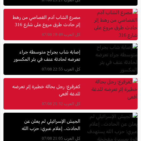
مصرع الشاب آدم القصاصي من رهط
إثر حادث طرق مروع على شارع 316
كل العرب 19:49 07/08
إصابة شاب بجراح متوسطة جراء
تعرضه لحادثة عنف في بئر المكسور
كل العرب 22:55 07/08
كفرقرع: رجل بحالة خطيرة إثر تعرضه
للدغة أفعى
كل العرب 21:32 07/08
الجيش الإسرائيلي لم يعلن عن
الحادث.. إعلام عبري: حزب الله
يستهدف قوة بمسيرة مفخخة جنوب
كل العرب 21:05 07/08