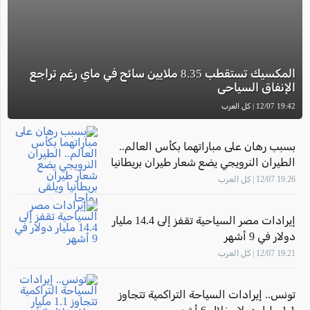
المكسيك تستقطب 8.35 ملايين سائح في ماي رغم تراجع
الإنفاق السياحي
19:42 12/07 | كل العرب
بسبب رهان على مباراتهما بكأس العالم..
الطيران النرويجي يضع شعار طيران بريطانيا
ويلقى رواجا
19:26 12/07 | كل العرب
إيرادات مصر السياحية تقفز إلى 14.4 مليار
دولار في 9 أشهر
19:21 12/07 | كل العرب
تونس.. إيرادات السياحة التراكمية تتجاوز