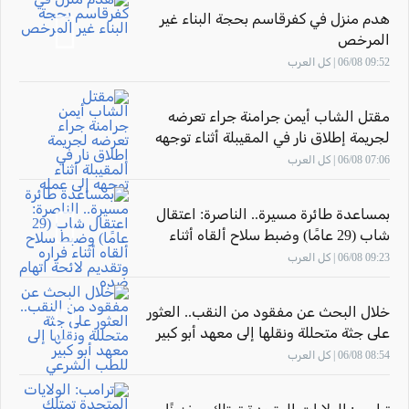
هدم منزل في كفرقاسم بحجة البناء غير
المرخص
09:52 06/08 | كل العرب
مقتل الشاب أيمن جرامنة جراء تعرضه
لجريمة إطلاق نار في المقيبلة أثناء توجهه
إلى عمله
07:06 06/08 | كل العرب
بمساعدة طائرة مسيرة.. الناصرة: اعتقال
شاب (29 عامًا) وضبط سلاح ألقاه أثناء
فراره وتقديم لائحة اتهام ضده
09:23 06/08 | كل العرب
خلال البحث عن مفقود من النقب.. العثور
على جثة متحللة ونقلها إلى معهد أبو كبير
للطب الشرعي
08:54 06/08 | كل العرب