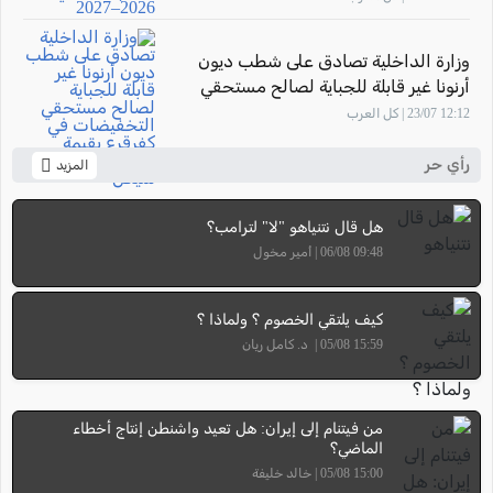
وزارة الداخلية تصادق على شطب ديون
أرنونا غير قابلة للجباية لصالح مستحقي
التخفيضات في كفرقرع بقيمة تتجاوز 7.58
12:12 23/07 | كل العرب
مليون شيكل
رأي حر
المزيد
هل قال نتنياهو "لا" لترامب؟
09:48 06/08 | أمير مخول
كيف يلتقي الخصوم ؟ ولماذا ؟
15:59 05/08 | د. كامل ريان
من فيتنام إلى إيران: هل تعيد واشنطن إنتاج أخطاء
الماضي؟
15:00 05/08 | خالد خليفة