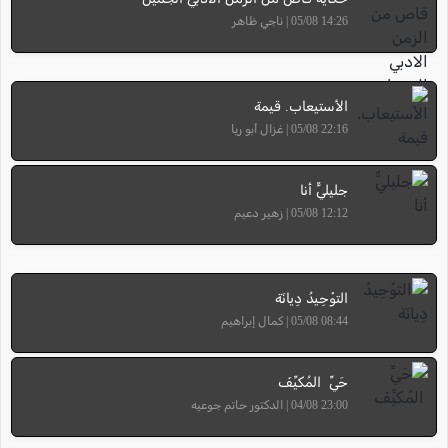
14:26 05/08 | ناجي ظاهر
الأستيعاب. قيمة
22:16 05/08 | غزال أبو ريا
جليليٌّ أنا
12:12 05/08 | زهير دعيم
التوْحِيدُ دِيانَة
08:44 05/08 | كمال إبراهيم
حَيِّ المُكيِّفَ
23:00 04/08 | الدكتور حاتم جوعيه