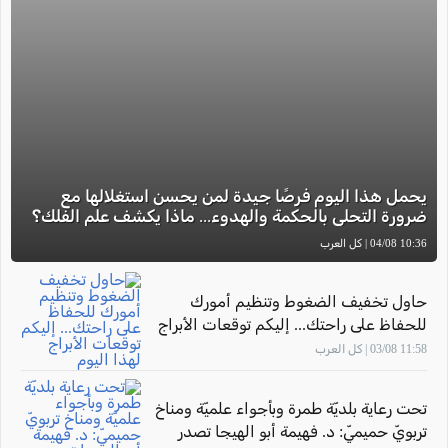
يحمل هذا اليوم فرصًا جيدة لمن يحسن استغلالها مع
ضرورة التحلي بالحكمة والهدوء... ماذا يكشف علم الفلك؟
10:36 04/08 | كل العرب
حاول تخفيف الضغوط وتنظيم أمورك
للحفاظ على راحتك... إليكم توقعات الأبراج
لهذا اليوم
11:58 03/08 | كل العرب
تحت رعاية بلديّة طمرة وبأجواء علميّة ومناخ
تربويّ حميميّ: د. فهيمة أبو الهيجا تصدر