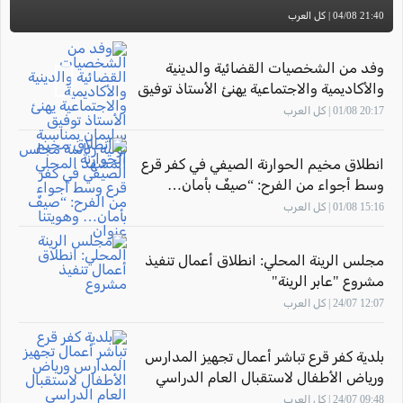
21:40 04/08 | كل العرب
وفد من الشخصيات القضائية والدينية
والأكاديمية والاجتماعية يهنئ الأستاذ توفيق
سليمان بمناسبة توليه رئاسة مجلس
20:17 01/08 | كل العرب
المشهد المحلي
انطلاق مخيم الحوارنة الصيفي في كفر قرع
وسط أجواء من الفرح: “صيفٌ بأمان…
وهويتنا عنوان"
15:16 01/08 | كل العرب
مجلس الرينة المحلي: انطلاق أعمال تنفيذ
مشروع "عابر الرينة"
12:07 24/07 | كل العرب
بلدية كفر قرع تباشر أعمال تجهيز المدارس
ورياض الأطفال لاستقبال العام الدراسي
2026–2027
09:48 24/07 | كل العرب