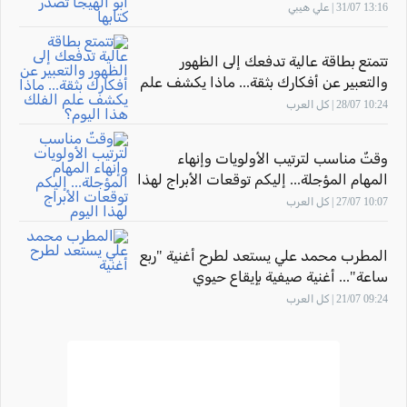
كتابها "أثر المهارة" بحضور الاتّحاد القطريّ
13:16 31/07 | علي هيبي
للأدباء الفلسطينيّين
تتمتع بطاقة عالية تدفعك إلى الظهور
والتعبير عن أفكارك بثقة... ماذا يكشف علم
الفلك هذا اليوم؟
10:24 28/07 | كل العرب
وقتٌ مناسب لترتيب الأولويات وإنهاء
المهام المؤجلة... إليكم توقعات الأبراج لهذا
اليوم
10:07 27/07 | كل العرب
المطرب محمد علي يستعد لطرح أغنية "ربع
ساعة"... أغنية صيفية بإيقاع حيوي
09:24 21/07 | كل العرب