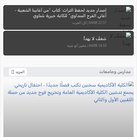
إصدار جديد لحفظ التراث: كتاب "من أغانينا الشعبية -
أغاني الفرح المنداوي" للكاتبة خيرية شناوي
22:57 04/08 | كل العرب
شغفٌ لا يهدأُ
14:10 04/08 | معين أبو عبيد
مدارس وجامعات
المزيد