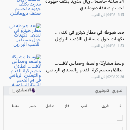
24 ساعة حاسمة.. ريال مدريد يكثف جهوده
لحسم صفقة ديوماندي
16:15 04/08 | كل العرب
بعد هبوطه في مطار هيثرو في لندن...
تكهنات حول مستقبل اللاعب البرازيل
"فينيسيوس جونيور"
11:53 04/08 | كل العرب
وسط مشاركة واسعة وحماس لافت...
انطلاق مخيم كرة القدم والتحدي الرياضي
في أم الفحم للسنة السادسة على التوالي
22:36 02/08 | كل العرب
الانجليزي
الدوري الانجليزي
ترتيب الدوري الانجليزي
2024-2025
#
فريق
لعب
فاز
تعادل
خسر
نقاط
ترتيب الدوري الاسباني
2024-2025