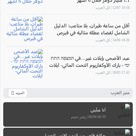
1.1 مليار دولار خلال 6 أشهر
19:16 12/07 | كل العرب
أقل من ساعة طيران، بلا متاعب: الدليل
الشامل لقضاء عطلة مثالية في قبرص
18:20 14/06 | كل العرب
عيد الأضحى بإيلات غير…في המצפה התת
ימי - بارك الأوكفاريوم التحت المائي- ايلات
17:43 18/05 | كل العرب
منبر العرب
المزيد
أنا عبلّيني
09:59 06/08 | زهير دعيم
حكاية قاص من الزمن الادبي الجميل