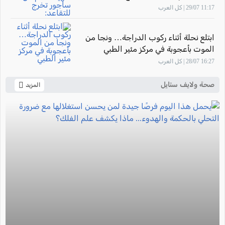
للتقاعد: "أشعر بالفخر لأنني ساهمت في
11:17 29/07 | كل العرب
تأهيل أجيال من القابلات المتميزات في
المركز الطبي زيف"
ابتلع نحلة أثناء ركوب الدراجة… ونجا من
الموت بأعجوبة في مركز مئير الطبي
16:27 28/07 | كل العرب
صحة ولايف ستايل
المزيد