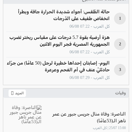
حالة الطّقس: أجواء شديدة الحرارة جافة ويطرأ
انخفاض طفيف على الدّرجات
1
كل العرب - 07:22 06/08
هزة أرضية بقوة 5.7 درجات على مقياس ريختر تضرب
الجمهورية المصرية فجر اليوم الاثنين
2
كل العرب - 07:22 06/08
اليوم- إصابتان إحداها خطيرة لرجل (50 عامًا) من جرّاء
حادثتَيْ عنف في أم الفحم وعرعرة
3
كل العرب - 07:29 06/08
وفيات
المزيد
الناصرة: وفاة منال جريس جبور عن عمر
ناهز الـ(53عامًا)
15:00 25/07 | كل العرب