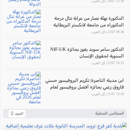
الدولة
22:36 28/07 | كل العرب
الدكتورة نهلة نصار من عرابة تنال درجة
الدكتوراه من جامعة لانكستر البريطانية
09:36 23/07 | كل العرب
الدكتور سامر سويد يفوز بجائزة NIF-UK
السنوية لحقوق الإنسان
10:32 22/07 | كل العرب
ابن مدينة الناصرة| تكريم البروفيسور حسني
فاروق زعبي بجائزة أفضل بروفيسور لعام
2026 في جامعة "The New Economic
13:19 21/07 | كل العرب
School"- موسكو
المجالس المحلية
المزيد