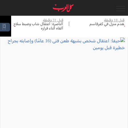
جاري التحميل...
قبل 31 دقيقة
قبل 33 دقيقة
الناصرة: اعتقال شاب وضبط سلاح
العثور على جثة خلال البحث عن
›
‹
ألقاه أثناء فراره
مفقود من النقب