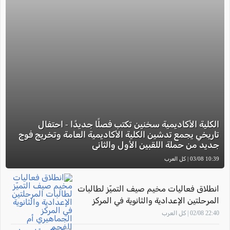
الكلية الأكاديمية سخنين تكتب فصلًا جديدًا - احتفال
تاريخي يجمع تدشين الكلية الأكاديمية العامة وتخريج فوج
جديد من حملة اللقبين الأول والثاني
10:39 03/08 | كل العرب
انطلاق فعاليات مخيم صيف التميّز لطالبات
المرحلتين الإعدادية والثانوية في المركز
الجماهيري أم الفحم
22:40 02/08 | كل العرب