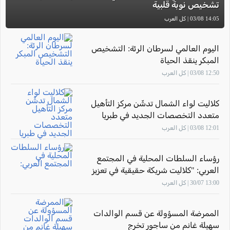
تشخيص نوبة قلبية
14:05 03/08 | كل العرب
اليوم العالمي لسرطان الرئة: التشخيص
المبكر ينقذ الحياة
12:50 03/08 | كل العرب
كلاليت لواء الشمال تدشّن مركز التأهيل
متعدد التخصصات الجديد في طبريا
12:01 03/08 | كل العرب
رؤساء السلطات المحلية في المجتمع
العربي: "كلاليت شريكة حقيقية في تعزيز
صحة أهالينا"
13:00 30/07 | كل العرب
الممرضة المسؤولة عن قسم الوالدات
سهيلة غانم من ساجور تخرج