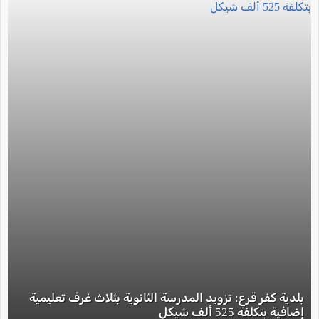
بلدية كفر قرع: تزويد المدرسة الثانوية بثلاث غرف تعليمية
إضافية بتكلفة 525 ألف شيكل