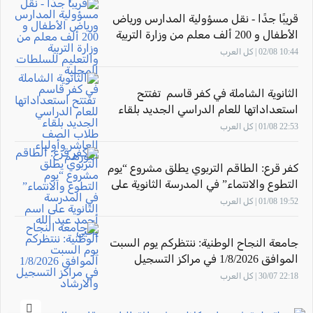
قريبًا جدًا - نقل مسؤولية المدارس ورياض
الأطفال و 200 ألف معلم من وزارة التربية
والتعليم للسلطات المحلية
10:44 02/08 | كل العرب
الثانوية الشاملة في كفر قاسم تفتتح
استعداداتها للعام الدراسي الجديد بلقاء
طلاب الصف العاشر وأولياء أمورهم
22:53 01/08 | كل العرب
كفر قرع: الطاقم التربوي يطلق مشروع “يوم
التطوع والانتماء” في المدرسة الثانوية على
اسم أحمد عبد الله يحيى
19:52 01/08 | كل العرب
جامعة النجاح الوطنية: ننتظركم يوم السبت
الموافق 1/8/2026 في مراكز التسجيل
والارشاد
22:18 30/07 | كل العرب