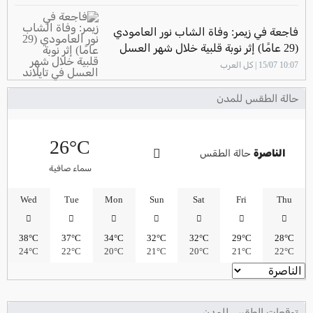
فاجعة في زيمر: وفاة الشاب نور العامودي
(29 عامًا) إثر نوبة قلبية خلال شهر العسل
في تايلاند
10:07 15/07 | كل العرب
حالة الطقس للمدن
26°C
الناصرة
حالة الطقس
سماء صافية
Wed
Tue
Mon
Sun
Sat
Fri
Thu
38°C
37°C
34°C
32°C
32°C
29°C
28°C
24°C
22°C
20°C
21°C
20°C
21°C
22°C
توقعات الطقس للمدن