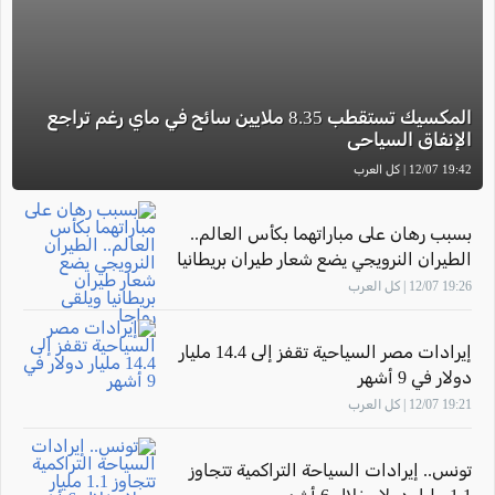
المكسيك تستقطب 8.35 ملايين سائح في ماي رغم تراجع
الإنفاق السياحي
19:42 12/07 | كل العرب
بسبب رهان على مباراتهما بكأس العالم..
الطيران النرويجي يضع شعار طيران بريطانيا
ويلقى رواجا
19:26 12/07 | كل العرب
إيرادات مصر السياحية تقفز إلى 14.4 مليار
دولار في 9 أشهر
19:21 12/07 | كل العرب
تونس.. إيرادات السياحة التراكمية تتجاوز