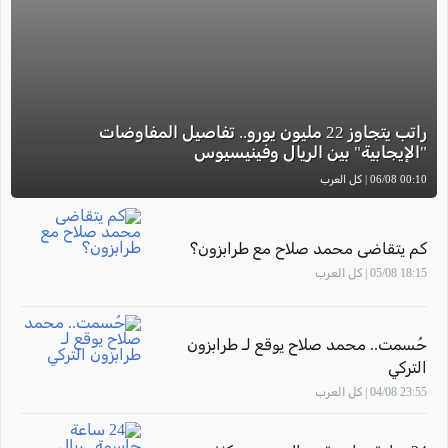
راتب يتجاوز 22 مليون يورو.. تفاصيل المفاوضات
"الإيجابية" بين الريال وفينيسيوس
00:10 06/08 | كل العرب
كم يتقاضى محمد صلاح مع طرابزون؟
18:15 05/08 | كل العرب
حُسمت.. محمد صلاح يوقع لـ طرابزون
التركي
23:55 04/08 | كل العرب