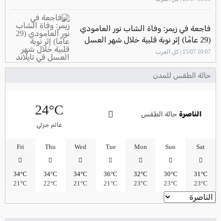
فاجعة في زيمر: وفاة الشاب نور العامودي
(29 عامًا) إثر نوبة قلبية خلال شهر العسل
في تايلاند
10:07 15/07 | كل العرب
حالة الطقس للمدن
24°C
الناصرة
حالة الطقس
غائم جزئي
Fri
Thu
Wed
Tue
Mon
Sun
Sat
34°C
34°C
34°C
36°C
32°C
30°C
31°C
21°C
22°C
21°C
21°C
23°C
23°C
23°C