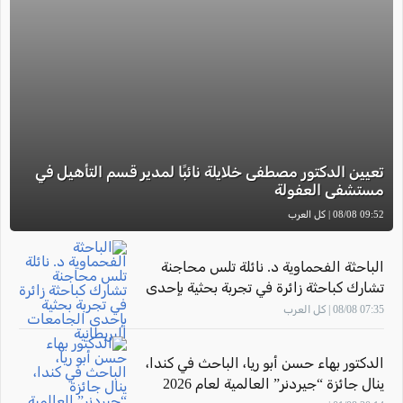
تعيين الدكتور مصطفى خلايلة نائبًا لمدير قسم التأهيل في
مستشفى العفولة
09:52 08/08 | كل العرب
الباحثة الفحماوية د. نائلة تلس محاجنة
تشارك كباحثة زائرة في تجربة بحثية بإحدى
الجامعات البريطانية
07:35 08/08 | كل العرب
الدكتور بهاء حسن أبو ريا، الباحث في كندا،
ينال جائزة “جيردنر” العالمية لعام 2026