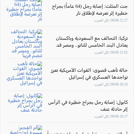
جت المثلث: إصابة رجل (64 عاماً) بجراح
خطيرة إثر تعرضه لإطلاق نار
22:27 08/08 | كل العرب
تركيا: التحالف مع السعودية وباكستان
يعادل البند الخامس للناتو.. ومصر قد
تنضم قريباً
21:02 08/08 | كل العرب
حالة تأهب قصوى: القوات الأمريكية تعزز
تواجدها العسكري في إسرائيل
20:24 08/08 | كل العرب
كابول: إصابة رجل بجراح خطيرة في الرأس
إثر حادثة عنف
20:27 08/08 | كل العرب