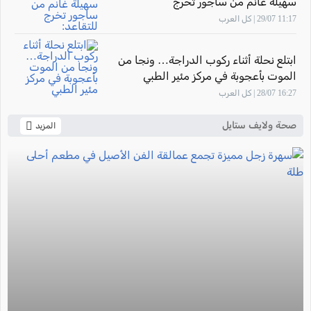
سهيلة غانم من ساجور تخرج
للتقاعد: "أشعر بالفخر لأنني ساهمت في
11:17 29/07 | كل العرب
تأهيل أجيال من القابلات المتميزات في
المركز الطبي زيف"
ابتلع نحلة أثناء ركوب الدراجة… ونجا من
الموت بأعجوبة في مركز مئير الطبي
16:27 28/07 | كل العرب
صحة ولايف ستايل
المزيد