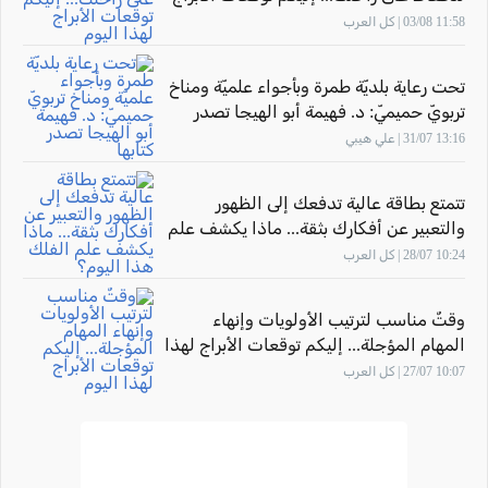
لهذا اليوم
11:58 03/08 | كل العرب
تحت رعاية بلديّة طمرة وبأجواء علميّة ومناخ
تربويّ حميميّ: د. فهيمة أبو الهيجا تصدر
كتابها "أثر المهارة" بحضور الاتّحاد القطريّ
13:16 31/07 | علي هيبي
للأدباء الفلسطينيّين
تتمتع بطاقة عالية تدفعك إلى الظهور
والتعبير عن أفكارك بثقة... ماذا يكشف علم
الفلك هذا اليوم؟
10:24 28/07 | كل العرب
وقتٌ مناسب لترتيب الأولويات وإنهاء
المهام المؤجلة... إليكم توقعات الأبراج لهذا
اليوم
10:07 27/07 | كل العرب