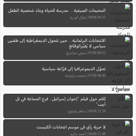
المخيمات الصيفية… مدرسة للحياة وبناء شخصية الطفل
09:25 08/08 | غزال أبو ريا
الانتخابات البرلمانية... حين تتحول الديمقراطية إلى طقسٍ
سياسي لا يُغيِّرالوقائع
09:52 07/08 | مرعي حيادري
تحوّل الديموغرافيا إلى فزّاعة سياسية
08:46 07/08 | محمد دراوشة
كلام حول فيلم "إخوان إسرائيل.. فرع الجماعة في تل
أبيب"
21:58 06/08 | ساهر غزاوي
لا حرية رأي في موسم انتخابات الكنيست
11:49 06/08 | أحمد حازم