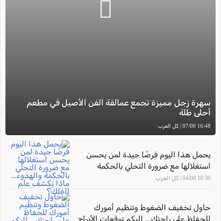
سهرة زجل مميزة تجمع عمالقة الفن الأصيل في مطعم
أحلى طلة
16:48 07/08 | كل العرب
يحمل هذا اليوم فرصًا جيدة لمن يحسن
استغلالها مع ضرورة التحلي بالحكمة
والهدوء... ماذا يكشف علم الفلك؟
10:36 04/08 | كل العرب
حاول تخفيف الضغوط وتنظيم أمورك
للحفاظ على راحتك... إليكم توقعات الأبراج