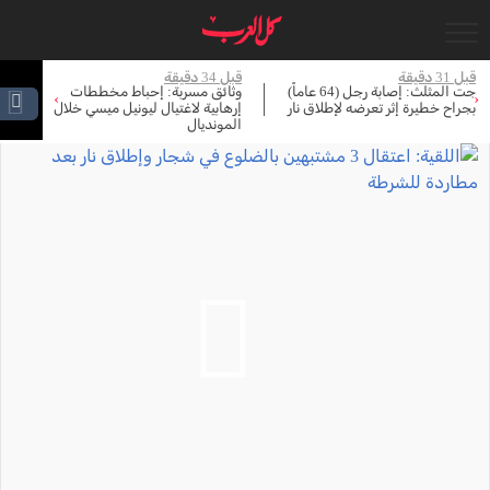
قبل 34 دقيقة
قبل 1 ساعة
قبل 
وثائق مسربة: إحباط مخططات
تركيا: التحالف مع السعودية
كا
›
‹
إرهابية لاغتيال ليونيل ميسي خلال
وباكستان يعادل البند الخامس
ال
المونديال
للناتو.. ومصر قد تنضم قريباً