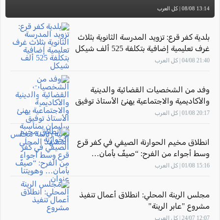
13:14 08/08 | كل العرب
بلدية كفر قرع: تزويد المدرسة الثانوية بثلاث
غرف تعليمية إضافية بتكلفة 525 ألف شيكل
21:40 04/08 | كل العرب
وفد من الشخصيات القضائية والدينية
والأكاديمية والاجتماعية يهنئ الأستاذ توفيق
سليمان بمناسبة توليه رئاسة مجلس
20:17 01/08 | كل العرب
المشهد المحلي
انطلاق مخيم الحوارنة الصيفي في كفر قرع
وسط أجواء من الفرح: “صيفٌ بأمان…
وهويتنا عنوان"
15:16 01/08 | كل العرب
مجلس الرينة المحلي: انطلاق أعمال تنفيذ
مشروع "عابر الرينة"
12:07 24/07 | كل العرب