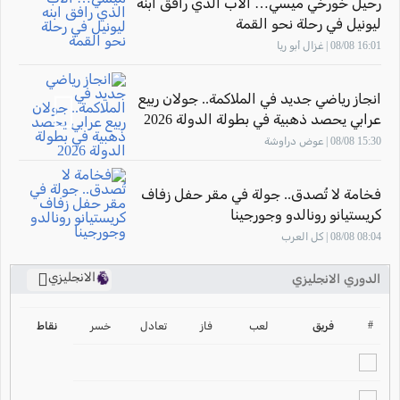
رحيل خورخي ميسي… الأب الذي رافق ابنه
ليونيل في رحلة نحو القمة
16:01 08/08 | غزال أبو ريا
انجاز رياضي جديد في الملاكمة.. جولان ربيع
عرابي يحصد ذهبية في بطولة الدولة 2026
15:30 08/08 | عوض دراوشة
فخامة لا تُصدق.. جولة في مقر حفل زفاف
كريستيانو رونالدو وجورجينا
08:04 08/08 | كل العرب
الانجليزي
الدوري الانجليزي
ترتيب الدوري الانجليزي
2024-2025
#
فريق
لعب
فاز
تعادل
خسر
نقاط
ترتيب الدوري الاسباني
2024-2025