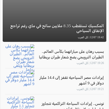
المكسيك تستقطب 8.35 ملايين سائح في ماي رغم تراجع
الإنفاق السياحي
19:42 12/07 | كل العرب
بسبب رهان على مباراتهما بكأس العالم..
الطيران النرويجي يضع شعار طيران بريطانيا
ويلقى رواجا
19:26 12/07 | كل العرب
إيرادات مصر السياحية تقفز إلى 14.4 مليار
دولار في 9 أشهر
19:21 12/07 | كل العرب
تونس.. إيرادات السياحة التراكمية تتجاوز