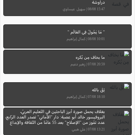
دراوشة
15:47 08/08 | سهيل عيساوي
" مَا يَجُولُ فِي العَالَم "
10:01 08/08 | كمال إبراهيم
ما بخاف مِن بُكره
20:59 07/08 | زهير دعيم
ثِقْ بالله
18:10 07/08 | كمال إبراهيم
بغلاف يحمل صورة أبرز الباحثين في التّعليم العربيّ،
البروفيسور خالد أبو عصبة: دار "الأماني" تصدر العدد الرّابع،
عدد تمّوز من "الإصلاح" بعد 55 عامًا من الثّقافة والإبداع
13:21 07/08 | علي هيبي