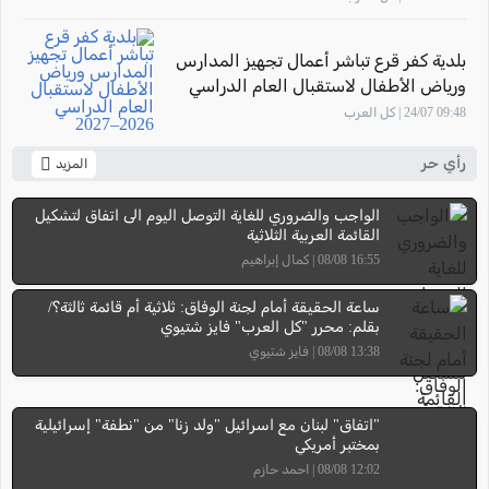
بلدية كفر قرع تباشر أعمال تجهيز المدارس
ورياض الأطفال لاستقبال العام الدراسي
2026–2027
09:48 24/07 | كل العرب
رأي حر
المزيد
الواجب والضروري للغاية التوصل اليوم الى اتفاق لتشكيل
القائمة العربية الثلاثية
16:55 08/08 | كمال إبراهيم
ساعة الحقيقة أمام لجنة الوفاق: ثلاثية أم قائمة ثالثة؟/
بقلم: محرر "كل العرب" فايز شتيوي
13:38 08/08 | فايز شتيوي
"اتفاق" لبنان مع اسرائيل "ولد زنا" من "نطفة" إسرائيلية
بمختبر أمريكي
12:02 08/08 | احمد حازم