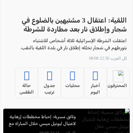
اللقية: اعتقال 3 مشتبهين بالضلوع في
شجار وإطلاق نار بعد مطاردة للشرطة
اعتقلت الشرطة الإسرائيلية ثلاثة أشخاص للاشتباه
بتورطهم في شجار تخلله إطلاق نار في بلدة اللقية بالنقب.
كل العرب 22:50 08/08
المحترفون
أخبار
محليات
جدول
حالة
اليوم
ترتيب
الطقس
وثائق مسربة: إحباط مخططات إرهابية
لاغتيال ليونيل ميسي خلال المباراة مع
الاردن في المونديال
كل العرب 22:24 08/08