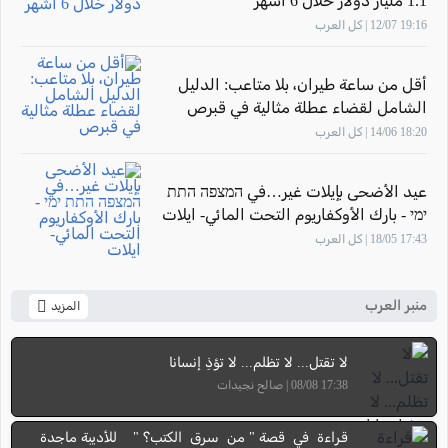
1.1 مليار دولار خلال 6 أشهر
19:16 12/07 | كل العرب
أقل من ساعة طيران، بلا متاعب: الدليل
الشامل لقضاء عطلة مثالية في قبرص
18:20 14/06 | كل العرب
عيد الأضحى بإيلات غير…في המצפה התת
ימי - بارك الأوكفاريوم التحت المائي- ايلات
17:43 18/05 | كل العرب
منبر العرب
المزيد
لا تقتل... لا تظلم... لا تؤذِ إنسانا
17:38 08/08 | صالح نجيدات
قراءة في قصة " من سرق الكتب؟ " للأديبة ماجدة