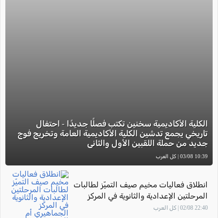
الكلية الأكاديمية سخنين تكتب فصلًا جديدًا - احتفال
تاريخي يجمع تدشين الكلية الأكاديمية العامة وتخريج فوج
جديد من حملة اللقبين الأول والثاني
10:39 03/08 | كل العرب
انطلاق فعاليات مخيم صيف التميّز لطالبات
المرحلتين الإعدادية والثانوية في المركز
الجماهيري أم الفحم
22:40 02/08 | كل العرب