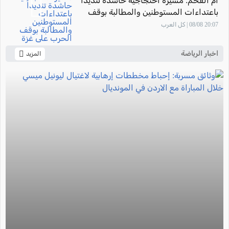
أم الفحم: مسيرة احتجاجية حاشدة تنديداً
باعتداءات المستوطنين والمطالبة بوقف
الحرب على غزة
20:07 08/08 | كل العرب
اخبار الرياضة
المزيد