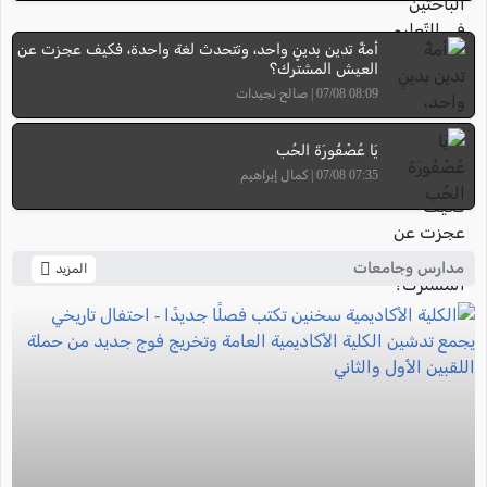
أمةٌ تدين بدينٍ واحد، وتتحدث لغة واحدة، فكيف عجزت عن
العيش المشترك؟
08:09 07/08 | صالح نجيدات
يَا عُصْفُورَةَ الحُب
07:35 07/08 | كمال إبراهيم
مدارس وجامعات
المزيد