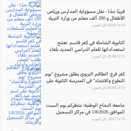
قريبًا جدًا - نقل مسؤولية المدارس ورياض
الأطفال و 200 ألف معلم من وزارة التربية
والتعليم للسلطات المحلية
10:44 02/08 | كل العرب
الثانوية الشاملة في كفر قاسم تفتتح
استعداداتها للعام الدراسي الجديد بلقاء
طلاب الصف العاشر وأولياء أمورهم
22:53 01/08 | كل العرب
كفر قرع: الطاقم التربوي يطلق مشروع “يوم
التطوع والانتماء” في المدرسة الثانوية على
اسم أحمد عبد الله يحيى
19:52 01/08 | كل العرب
جامعة النجاح الوطنية: ننتظركم يوم السبت
الموافق 1/8/2026 في مراكز التسجيل
والارشاد
22:18 30/07 | كل العرب