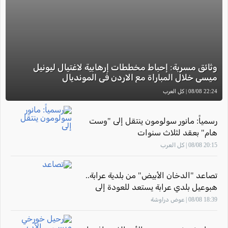
وثائق مسربة: إحباط مخططات إرهابية لاغتيال ليونيل
ميسي خلال المباراة مع الاردن في المونديال
22:24 08/08 | كل العرب
رسمياً: مانور سولومون ينتقل إلى "وست
هام" بعقد لثلاث سنوات
20:15 08/08 | كل العرب
تصاعد "الدخان الأبيض" من بلدية عرابة..
هبوعيل بلدي عرابة يستعد للعودة إلى
الملاعب
18:39 08/08 | عوض دراوشة