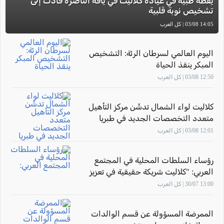
يقظة طبية في عيادة كلاليت في يافة الناصرة قادت إلى
تشخيص نوبة قلبية
14:05 03/08 | كل العرب
اليوم العالمي لسرطان الرئة: التشخيص
المبكر ينقذ الحياة
12:50 03/08 | كل العرب
كلاليت لواء الشمال تدشّن مركز التأهيل
متعدد التخصصات الجديد في طبريا
12:01 03/08 | كل العرب
رؤساء السلطات المحلية في المجتمع
العربي: "كلاليت شريكة حقيقية في تعزيز
صحة أهالينا"
13:00 30/07 | كل العرب
الممرضة المسؤولة عن قسم الوالدات