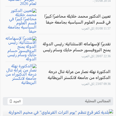
20:14 01/08 | -
تعيين الدكتور محمد خلايلة محاضرًا كبيرًا
في قسم العلوم السياسية بجامعة حيفا
11:57 01/08 | كل العرب
تقديرًا لإسهاماته الاستثنائية: رئيس الدولة
يمنح البروفيسور حسام حايك وسام رئيس
الدولة
22:36 28/07 | كل العرب
الدكتورة نهلة نصار من عرابة تنال درجة
الدكتوراه من جامعة لانكستر البريطانية
09:36 23/07 | كل العرب
المجالس المحلية
المزيد