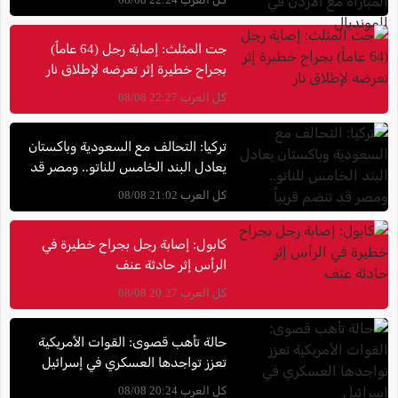
جت المثلث: إصابة رجل (64 عاماً)
بجراح خطيرة إثر تعرضه لإطلاق نار
كل العرب 22:27 08/08
تركيا: التحالف مع السعودية وباكستان
يعادل البند الخامس للناتو.. ومصر قد
تنضم قريباً
كل العرب 21:02 08/08
كابول: إصابة رجل بجراح خطيرة في
الرأس إثر حادثة عنف
كل العرب 20:27 08/08
حالة تأهب قصوى: القوات الأمريكية
تعزز تواجدها العسكري في إسرائيل
كل العرب 20:24 08/08