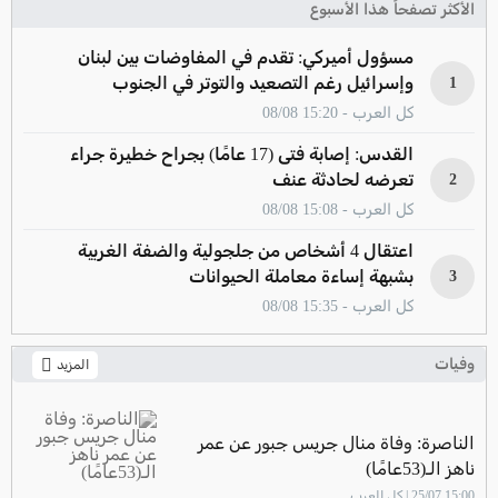
الأكثر تصفحاً هذا الأسبوع
مسؤول أميركي: تقدم في المفاوضات بين لبنان
وإسرائيل رغم التصعيد والتوتر في الجنوب
1
كل العرب - 15:20 08/08
القدس: إصابة فتى (17 عامًا) بجراح خطيرة جراء
تعرضه لحادثة عنف
2
كل العرب - 15:08 08/08
اعتقال 4 أشخاص من جلجولية والضفة الغربية
بشبهة إساءة معاملة الحيوانات
3
كل العرب - 15:35 08/08
وفيات
المزيد
الناصرة: وفاة منال جريس جبور عن عمر
ناهز الـ(53عامًا)
15:00 25/07 | كل العرب