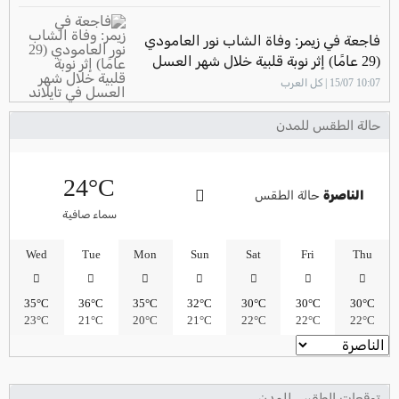
فاجعة في زيمر: وفاة الشاب نور العامودي
(29 عامًا) إثر نوبة قلبية خلال شهر العسل
في تايلاند
10:07 15/07 | كل العرب
حالة الطقس للمدن
24°C
الناصرة
حالة الطقس
سماء صافية
Wed
Tue
Mon
Sun
Sat
Fri
Thu
35°C
36°C
35°C
32°C
30°C
30°C
30°C
23°C
21°C
20°C
21°C
22°C
22°C
22°C
توقعات الطقس للمدن