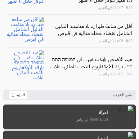
1.1 مليار دولار خلال 6 أشهر
19:16 12/07 | كل العرب
أقل من ساعة طيران، بلا متاعب: الدليل
الشامل لقضاء عطلة مثالية في قبرص
18:20 14/06 | كل العرب
عيد الأضحى بإيلات غير…في המצפה התת
ימי - بارك الأوكفاريوم التحت المائي- ايلات
17:43 18/05 | كل العرب
منبر العرب
المزيد
امرأة
13:54 06/08 | ربا رباعي
أنا عبلّيني