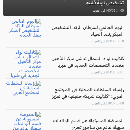
تشخيص نوبة قلبية
14:05 03/08 | كل العرب
اليوم العالمي لسرطان الرئة: التشخيص
المبكر ينقذ الحياة
12:50 03/08 | كل العرب
كلاليت لواء الشمال تدشّن مركز التأهيل
متعدد التخصصات الجديد في طبريا
12:01 03/08 | كل العرب
رؤساء السلطات المحلية في المجتمع
العربي: "كلاليت شريكة حقيقية في تعزيز
صحة أهالينا"
13:00 30/07 | كل العرب
الممرضة المسؤولة عن قسم الوالدات
سهيلة غانم من ساجور تخرج