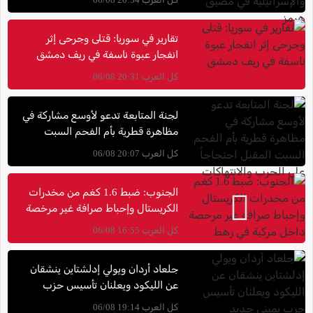
تقارير في سوريا: قتلى وجرحى إثر
انفجار عبوة ناسفة في ريف دمشق
كل العرب 20:31 06/08
لجنة المتابعة تدعو لأوسع مشاركة في
مظاهرة قطرية بأم الفحم السبت
المقبل احتجاجاً على الحرب
كل العرب 20:07 06/08
والانتهاكات
الجنوب: ضبط 1.6 كغم من مخدرات
الكريستال وإحباط صرافة غير مرخصة
داخل مركبة في رهط
كل العرب 16:55 06/08
جلعاد أردان ويولي إدلشتاين ينشقان
عن الليكود ويعلنان تأسيس حزب
يميني جديد
كل العرب 19:14 06/08