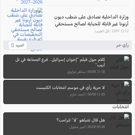
وزارة الداخلية تصادق على شطب ديون
أرنونا غير قابلة للجباية لصالح مستحقي
التخفيضات في كفرقرع بقيمة تتجاوز 7.58
12:12 23/07 | كل العرب
مليون شيكل
رأي حر
المزيد
كلام حول فيلم "إخوان إسرائيل.. فرع الجماعة في تل
أبيب"
21:58 06/08 | ساهر غزاوي
لا حرية رأي في موسم انتخابات الكنيست
11:49 06/08 | أحمد حازم
هل قال نتنياهو "لا" لترامب؟
09:48 06/08 | أمير مخول