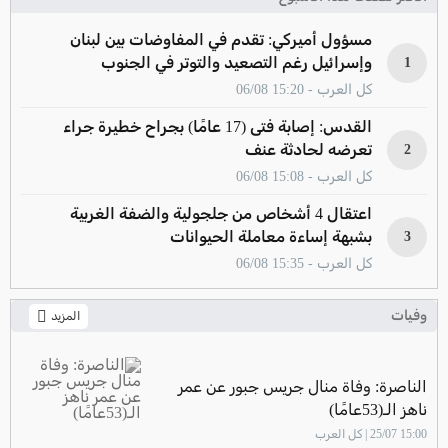
مسؤول أميركي: تقدم في المفاوضات بين لبنان
وإسرائيل رغم التصعيد والتوتر في الجنوب
1
كل العرب - 15:20 06/08
القدس: إصابة فتى (17 عامًا) بجراح خطيرة جراء
تعرضه لحادثة عنف
2
كل العرب - 15:08 06/08
اعتقال 4 أشخاص من جلجولية والضفة الغربية
بشبهة إساءة معاملة الحيوانات
3
كل العرب - 15:35 06/08
وفيات
المزيد
الناصرة: وفاة منال جريس جبور عن عمر
ناهز الـ(53عامًا)
15:00 25/07 | كل العرب