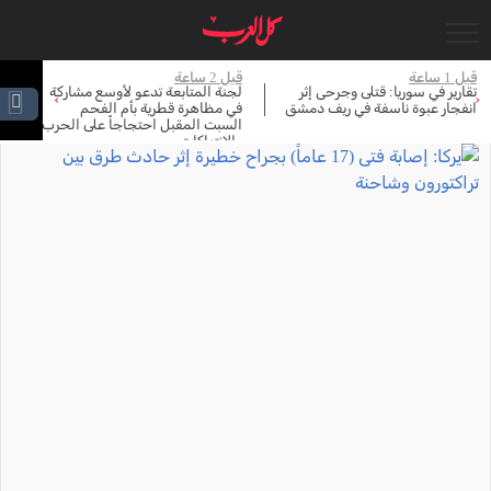
جاري التحميل...
قبل 1 ساعة
قبل 2 ساعة
قبل 
تقارير في سوريا: قتلى وجرحى إثر
لجنة المتابعة تدعو لأوسع مشاركة
جل
›
‹
انفجار عبوة ناسفة في ريف دمشق
في مظاهرة قطرية بأم الفحم
ين
السبت المقبل احتجاجاً على الحرب
حز
والانتهاكات