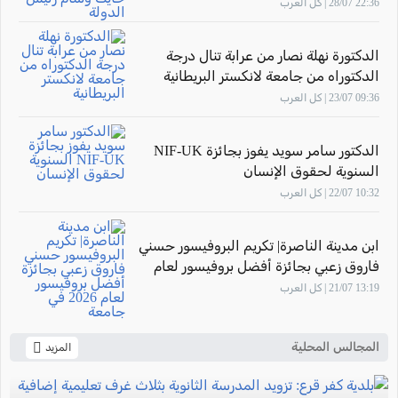
الدولة
22:36 28/07 | كل العرب
الدكتورة نهلة نصار من عرابة تنال درجة
الدكتوراه من جامعة لانكستر البريطانية
09:36 23/07 | كل العرب
الدكتور سامر سويد يفوز بجائزة NIF-UK
السنوية لحقوق الإنسان
10:32 22/07 | كل العرب
ابن مدينة الناصرة| تكريم البروفيسور حسني
فاروق زعبي بجائزة أفضل بروفيسور لعام
2026 في جامعة "The New Economic
13:19 21/07 | كل العرب
School"- موسكو
المجالس المحلية
المزيد