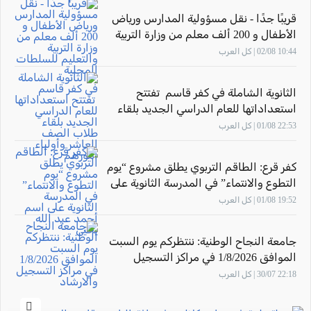
قريبًا جدًا - نقل مسؤولية المدارس ورياض
الأطفال و 200 ألف معلم من وزارة التربية
والتعليم للسلطات المحلية
10:44 02/08 | كل العرب
الثانوية الشاملة في كفر قاسم تفتتح
استعداداتها للعام الدراسي الجديد بلقاء
طلاب الصف العاشر وأولياء أمورهم
22:53 01/08 | كل العرب
كفر قرع: الطاقم التربوي يطلق مشروع “يوم
التطوع والانتماء” في المدرسة الثانوية على
اسم أحمد عبد الله يحيى
19:52 01/08 | كل العرب
جامعة النجاح الوطنية: ننتظركم يوم السبت
الموافق 1/8/2026 في مراكز التسجيل
والارشاد
22:18 30/07 | كل العرب