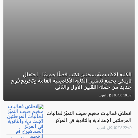
الكلية الأكاديمية سخنين تكتب فصلًا جديدًا - احتفال
تاريخي يجمع تدشين الكلية الأكاديمية العامة وتخريج فوج
جديد من حملة اللقبين الأول والثاني
10:39 03/08 | كل العرب
انطلاق فعاليات مخيم صيف التميّز لطالبات
المرحلتين الإعدادية والثانوية في المركز
الجماهيري أم الفحم
22:40 02/08 | كل العرب