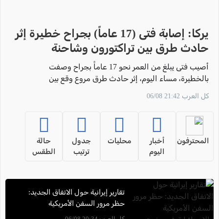
يركا: إصابة فتى (17 عاماً) بجراح خطيرة إثر
حادث طرق بين تراكتورون وشاحنة
أصيب فتى يبلغ من العمر نحو 17 عاماً بجراح وصفت
بالخطيرة، مساء اليوم، إثر حادث طرق مروع وقع بين
مركبة دفع رباعي "تراكتورون" وشاحنة في بلدة يركا.
كل العرب 21:42 06/08
المحترفون
أخبار
محليات
جدول
حالة
اليوم
ترتيب
الطقس
تقارير إيرانية حول الاتفاق الجديد:
حظر مرور السفن الأمريكية
والإسرائيلية في مضيق هرمز
كل العرب 20:34 06/08