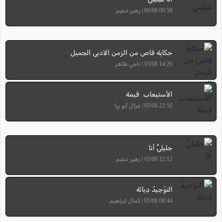
09:59 06/08 | زهير دعيم
حكاية قاص من الزمن الادبي الجميل
14:26 05/08 | ناجي ظاهر
الأستيعاب. قيمة
22:16 05/08 | غزال أبو ريا
جليليٌّ أنا
12:12 05/08 | زهير دعيم
التوْحِيدُ دِيانَة
08:44 05/08 | كمال إبراهيم