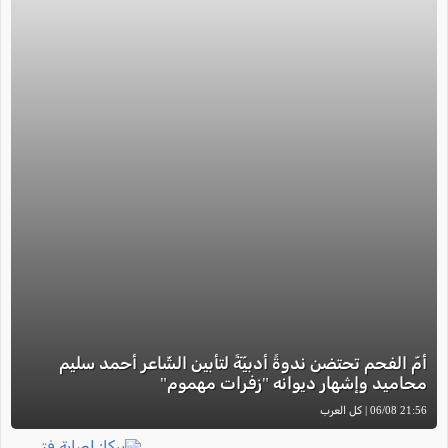
أمّ الفحم تحتضن ندوةً أدبيّةً لتأبين الشّاعر أحمد سليم
محاميد وإشهار ديوانه "زفرات مهموم"
21:56 06/08 | كل العرب