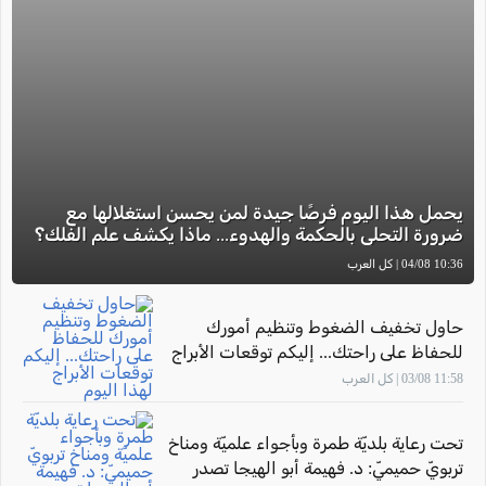
يحمل هذا اليوم فرصًا جيدة لمن يحسن استغلالها مع
ضرورة التحلي بالحكمة والهدوء... ماذا يكشف علم الفلك؟
10:36 04/08 | كل العرب
حاول تخفيف الضغوط وتنظيم أمورك
للحفاظ على راحتك... إليكم توقعات الأبراج
لهذا اليوم
11:58 03/08 | كل العرب
تحت رعاية بلديّة طمرة وبأجواء علميّة ومناخ
تربويّ حميميّ: د. فهيمة أبو الهيجا تصدر