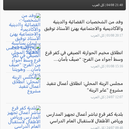
21:40 04/08 | كل العرب
وفد من الشخصيات القضائية والدينية
والأكاديمية والاجتماعية يهنئ الأستاذ توفيق
سليمان بمناسبة توليه رئاسة مجلس
20:17 01/08 | كل العرب
المشهد المحلي
انطلاق مخيم الحوارنة الصيفي في كفر قرع
وسط أجواء من الفرح: “صيفٌ بأمان…
وهويتنا عنوان"
15:16 01/08 | كل العرب
مجلس الرينة المحلي: انطلاق أعمال تنفيذ
مشروع "عابر الرينة"
12:07 24/07 | كل العرب
بلدية كفر قرع تباشر أعمال تجهيز المدارس
ورياض الأطفال لاستقبال العام الدراسي
2026–2027
09:48 24/07 | كل العرب