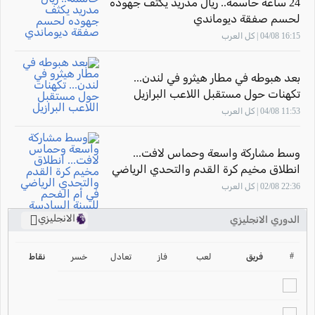
24 ساعة حاسمة.. ريال مدريد يكثف جهوده
لحسم صفقة ديوماندي
16:15 04/08 | كل العرب
بعد هبوطه في مطار هيثرو في لندن...
تكهنات حول مستقبل اللاعب البرازيل
"فينيسيوس جونيور"
11:53 04/08 | كل العرب
وسط مشاركة واسعة وحماس لافت...
انطلاق مخيم كرة القدم والتحدي الرياضي
في أم الفحم للسنة السادسة على التوالي
22:36 02/08 | كل العرب
الانجليزي
الدوري الانجليزي
ترتيب الدوري الانجليزي
2024-2025
#
فريق
لعب
فاز
تعادل
خسر
نقاط
ترتيب الدوري الاسباني
2024-2025