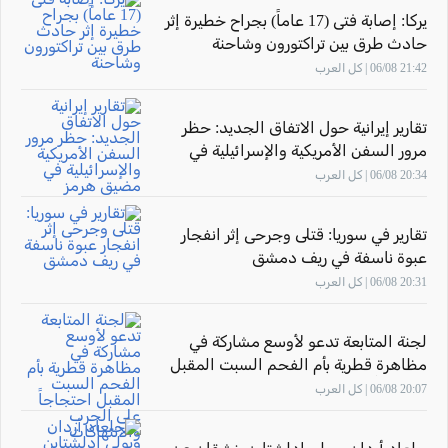
يركا: إصابة فتى (17 عاماً) بجراح خطيرة إثر
حادث طرق بين تراكتورون وشاحنة
21:42 06/08 | كل العرب
تقارير إيرانية حول الاتفاق الجديد: حظر
مرور السفن الأمريكية والإسرائيلية في
مضيق هرمز
20:34 06/08 | كل العرب
تقارير في سوريا: قتلى وجرحى إثر انفجار
عبوة ناسفة في ريف دمشق
20:31 06/08 | كل العرب
لجنة المتابعة تدعو لأوسع مشاركة في
مظاهرة قطرية بأم الفحم السبت المقبل
احتجاجاً على الحرب والانتهاكات
20:07 06/08 | كل العرب