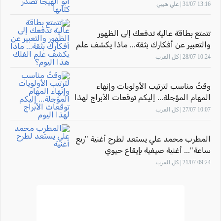
كتابها "أثر المهارة" بحضور الاتّحاد القطريّ
13:16 31/07 | علي هيبي
للأدباء الفلسطينيّين
تتمتع بطاقة عالية تدفعك إلى الظهور
والتعبير عن أفكارك بثقة... ماذا يكشف علم
الفلك هذا اليوم؟
10:24 28/07 | كل العرب
وقتٌ مناسب لترتيب الأولويات وإنهاء
المهام المؤجلة... إليكم توقعات الأبراج لهذا
اليوم
10:07 27/07 | كل العرب
المطرب محمد علي يستعد لطرح أغنية "ربع
ساعة"... أغنية صيفية بإيقاع حيوي
09:24 21/07 | كل العرب