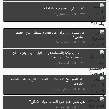
كيف يلتقي الخصوم ؟ ولماذا ؟
15:59 05/08 | د. كامل ريان
من فيتنام إلى إيران: هل تعيد واشنطن إنتاج أخطاء
الماضي؟
15:00 05/08 | خالد خليفة
الخصمان تركيا (المسلمة) وإسرائيل (اليهودية) تربكان
الحليفة أمريكا (المسيحية)
10:31 05/08 | أحمد حازم
نفاد الصواريخ الأمريكية… الحقيقة التي حاولت واشنطن
إخفاءها
00:06 05/08 | كمال إبراهيم
هل يغير اتفاق غزة الجديد حياة الأهالي؟
23:02 04/08 | أمينة خليفة