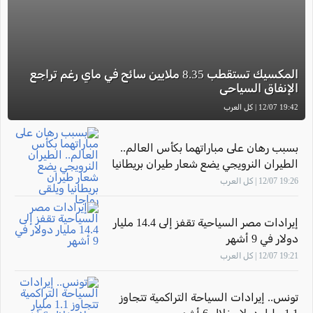
المكسيك تستقطب 8.35 ملايين سائح في ماي رغم تراجع
الإنفاق السياحي
19:42 12/07 | كل العرب
بسبب رهان على مباراتهما بكأس العالم..
الطيران النرويجي يضع شعار طيران بريطانيا
ويلقى رواجا
19:26 12/07 | كل العرب
إيرادات مصر السياحية تقفز إلى 14.4 مليار
دولار في 9 أشهر
19:21 12/07 | كل العرب
تونس.. إيرادات السياحة التراكمية تتجاوز