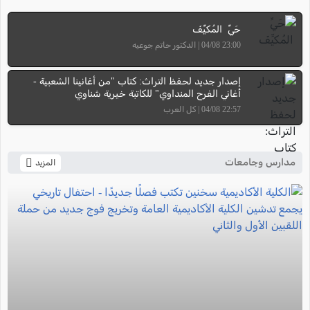
حَيِّ المُكيِّفَ
23:00 04/08 | الدكتور حاتم جوعيه
إصدار جديد لحفظ التراث: كتاب "من أغانينا الشعبية -
أغاني الفرح المنداوي" للكاتبة خيرية شناوي
22:57 04/08 | كل العرب
مدارس وجامعات
المزيد