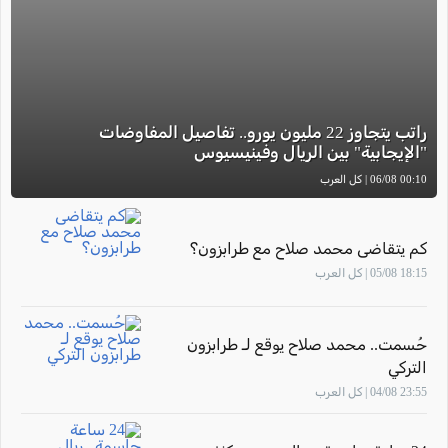
راتب يتجاوز 22 مليون يورو.. تفاصيل المفاوضات
"الإيجابية" بين الريال وفينيسيوس
00:10 06/08 | كل العرب
كم يتقاضى محمد صلاح مع طرابزون؟
18:15 05/08 | كل العرب
حُسمت.. محمد صلاح يوقع لـ طرابزون
التركي
23:55 04/08 | كل العرب