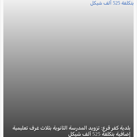
بلدية كفر قرع: تزويد المدرسة الثانوية بثلاث غرف تعليمية
إضافية بتكلفة 525 ألف شيكل