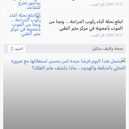
للتقاعد: "أشعر بالفخر لأنني ساهمت في
11:17 29/07 | كل العرب
تأهيل أجيال من القابلات المتميزات في
المركز الطبي زيف"
ابتلع نحلة أثناء ركوب الدراجة… ونجا من
الموت بأعجوبة في مركز مئير الطبي
16:27 28/07 | كل العرب
صحة ولايف ستايل
المزيد