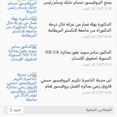
يمنح البروفيسور حسام حايك وسام رئيس
الدولة
22:36 28/07 | كل العرب
الدكتورة نهلة نصار من عرابة تنال درجة
الدكتوراه من جامعة لانكستر البريطانية
09:36 23/07 | كل العرب
الدكتور سامر سويد يفوز بجائزة NIF-UK
السنوية لحقوق الإنسان
10:32 22/07 | كل العرب
ابن مدينة الناصرة| تكريم البروفيسور حسني
فاروق زعبي بجائزة أفضل بروفيسور لعام
2026 في جامعة "The New Economic
13:19 21/07 | كل العرب
School"- موسكو
المجالس المحلية
المزيد