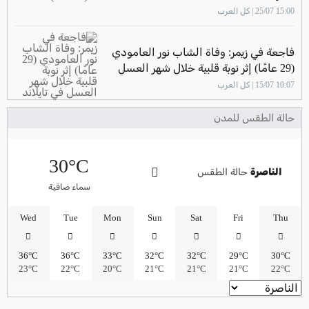
15:00 25/07 | كل العرب
فاجعة في زيمر: وفاة الشاب نور العامودي
(29 عامًا) إثر نوبة قلبية خلال شهر العسل
في تايلاند
10:07 15/07 | كل العرب
حالة الطقس للمدن
30°C
الناصرة
حالة الطقس
سماء صافية
Wed
Tue
Mon
Sun
Sat
Fri
Thu
36°C
36°C
33°C
32°C
32°C
29°C
30°C
23°C
22°C
20°C
21°C
21°C
21°C
22°C