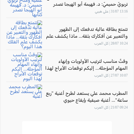
تربويّ حميميّ: د. فهيمة أبو الهيجا تصدر
كتابها "أثر المهارة" بحضور الاتّحاد القطريّ
13:16 31/07 | علي هيبي
للأدباء الفلسطينيّين
تتمتع بطاقة عالية تدفعك إلى الظهور
والتعبير عن أفكارك بثقة... ماذا يكشف علم
الفلك هذا اليوم؟
10:24 28/07 | كل العرب
وقتٌ مناسب لترتيب الأولويات وإنهاء
المهام المؤجلة... إليكم توقعات الأبراج لهذا
اليوم
10:07 27/07 | كل العرب
المطرب محمد علي يستعد لطرح أغنية "ربع
ساعة"... أغنية صيفية بإيقاع حيوي
09:24 21/07 | كل العرب