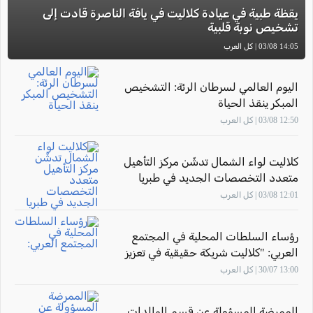
يقظة طبية في عيادة كلاليت في يافة الناصرة قادت إلى
تشخيص نوبة قلبية
14:05 03/08 | كل العرب
اليوم العالمي لسرطان الرئة: التشخيص
المبكر ينقذ الحياة
12:50 03/08 | كل العرب
كلاليت لواء الشمال تدشّن مركز التأهيل
متعدد التخصصات الجديد في طبريا
12:01 03/08 | كل العرب
رؤساء السلطات المحلية في المجتمع
العربي: "كلاليت شريكة حقيقية في تعزيز
صحة أهالينا"
13:00 30/07 | كل العرب
الممرضة المسؤولة عن قسم الوالدات