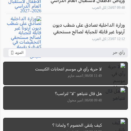
ورياض الأطفال لاستقبال العام الدراسي
2026–2027
09:48 24/07 | كل العرب
وزارة الداخلية تصادق على شطب ديون
أرنونا غير قابلة للجباية لصالح مستحقي
التخفيضات في كفرقرع بقيمة تتجاوز 7.58
12:12 23/07 | كل العرب
مليون شيكل
رأي حر
المزيد
لا حرية رأي في موسم انتخابات الكنيست
11:49 06/08 | أحمد حازم
هل قال نتنياهو "لا" لترامب؟
09:48 06/08 | أمير مخول
كيف يلتقي الخصوم ؟ ولماذا ؟