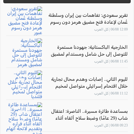
تقرير سعودي: تفاهمات بين إيران وسلطنة
عُمان لإعادة فتح مضيق هرمز دون رسوم
عبور
12:09 06/08 | كل العرب
الخارجية الباكستانية: جهودنا مستمرة
للتوصل إلى حل شامل ومستدام لمضيق
هرمز
11:45 06/08 | كل العرب
لليوم الثاني.. إصابات وهدم محال تجارية
خلال اقتحام إسرائيلي متواصل لمخيم
قلنديا
11:12 06/08 | كل العرب
بمساعدة طائرة مسيرة.. الناصرة: اعتقال
شاب (29 عامًا) وضبط سلاح ألقاه أثناء
فراره وتقديم لائحة اتهام ضده
09:23 06/08 | كل العرب