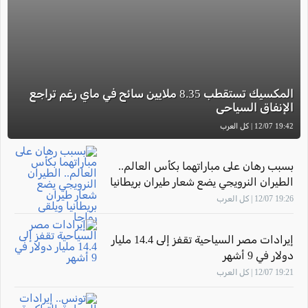
المكسيك تستقطب 8.35 ملايين سائح في ماي رغم تراجع
الإنفاق السياحي
19:42 12/07 | كل العرب
بسبب رهان على مباراتهما بكأس العالم..
الطيران النرويجي يضع شعار طيران بريطانيا
ويلقى رواجا
19:26 12/07 | كل العرب
إيرادات مصر السياحية تقفز إلى 14.4 مليار
دولار في 9 أشهر
19:21 12/07 | كل العرب