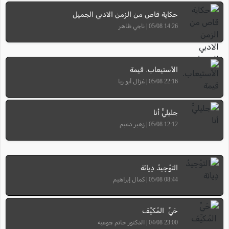
حكاية قاص من الزمن الادبي الجميل
14:26 05/08 | ناجي ظاهر
الأستيعاب. قيمة
22:16 05/08 | غزال أبو ريا
جليليٌّ أنا
12:12 05/08 | زهير دعيم
التوْحِيدُ دِيانَة
08:44 05/08 | كمال إبراهيم
حَيِّ المُكيِّفَ
23:00 04/08 | الدكتور حاتم جوعيه