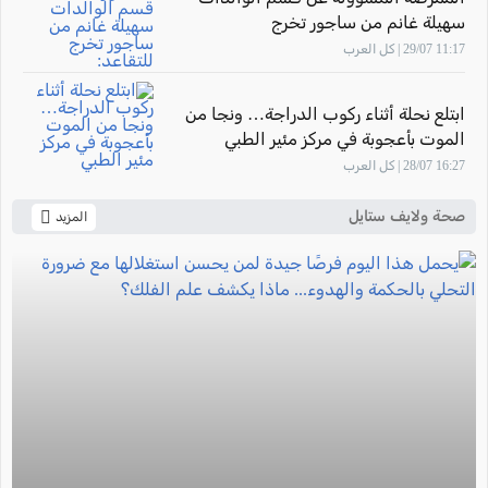
سهيلة غانم من ساجور تخرج
للتقاعد: "أشعر بالفخر لأنني ساهمت في
11:17 29/07 | كل العرب
تأهيل أجيال من القابلات المتميزات في
المركز الطبي زيف"
ابتلع نحلة أثناء ركوب الدراجة… ونجا من
الموت بأعجوبة في مركز مئير الطبي
16:27 28/07 | كل العرب
صحة ولايف ستايل
المزيد