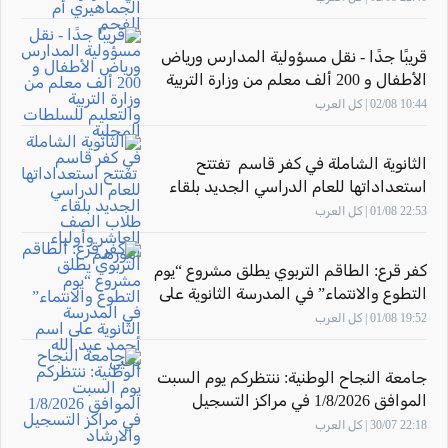
قريبًا جدًا - نقل مسؤولية المدارس ورياض
الأطفال و 200 ألف معلم من وزارة التربية
والتعليم للسلطات المحلية
10:44 02/08 | كل العرب
الثانوية الشاملة في كفر قاسم تفتتح
استعداداتها للعام الدراسي الجديد بلقاء
طلاب الصف العاشر وأولياء أمورهم
22:53 01/08 | كل العرب
كفر قرع: الطاقم التربوي يطلق مشروع “يوم
التطوع والانتماء” في المدرسة الثانوية على
اسم أحمد عبد الله يحيى
19:52 01/08 | كل العرب
جامعة النجاح الوطنية: ننتظركم يوم السبت
الموافق 1/8/2026 في مراكز التسجيل
والارشاد
22:18 30/07 | كل العرب