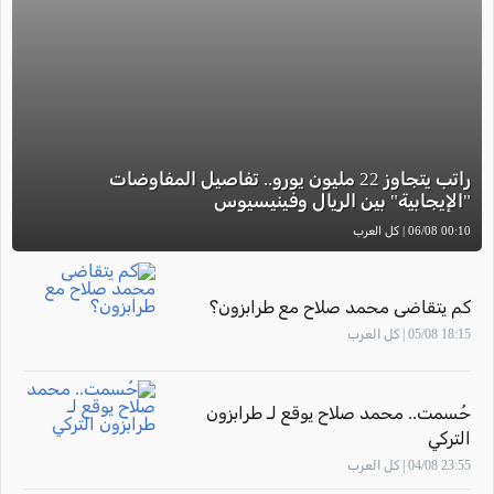
راتب يتجاوز 22 مليون يورو.. تفاصيل المفاوضات
"الإيجابية" بين الريال وفينيسيوس
00:10 06/08 | كل العرب
كم يتقاضى محمد صلاح مع طرابزون؟
18:15 05/08 | كل العرب
حُسمت.. محمد صلاح يوقع لـ طرابزون
التركي
23:55 04/08 | كل العرب