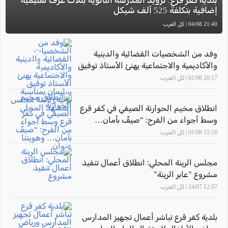
بلدية كفر قرع: تزويد المدرسة الثانوية بثلاث غرف تعليمية
إضافية بتكلفة 525 ألف شيكل
21:40 04/08 | كل العرب
وفد من الشخصيات القضائية والدينية
والأكاديمية والاجتماعية يهنئ الأستاذ توفيق
سليمان بمناسبة توليه رئاسة مجلس
20:17 01/08 | كل العرب
المشهد المحلي
انطلاق مخيم الحوارنة الصيفي في كفر قرع
وسط أجواء من الفرح: “صيفٌ بأمان…
وهويتنا عنوان"
15:16 01/08 | كل العرب
مجلس الرينة المحلي: انطلاق أعمال تنفيذ
مشروع "عابر الرينة"
12:07 24/07 | كل العرب
بلدية كفر قرع تباشر أعمال تجهيز المدارس