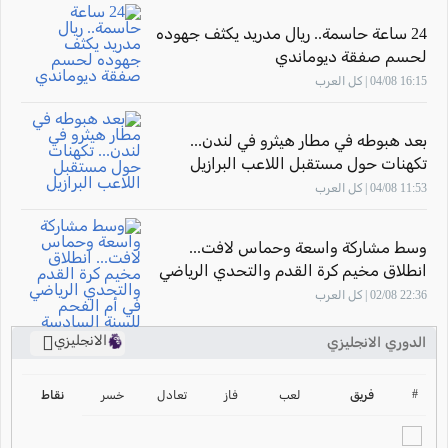
24 ساعة حاسمة.. ريال مدريد يكثف جهوده
لحسم صفقة ديوماندي
16:15 04/08 | كل العرب
بعد هبوطه في مطار هيثرو في لندن...
تكهنات حول مستقبل اللاعب البرازيل
"فينيسيوس جونيور"
11:53 04/08 | كل العرب
وسط مشاركة واسعة وحماس لافت...
انطلاق مخيم كرة القدم والتحدي الرياضي
في أم الفحم للسنة السادسة على التوالي
22:36 02/08 | كل العرب
الانجليزي
الدوري الانجليزي
ترتيب الدوري الانجليزي
2024-2025
#
فريق
لعب
فاز
تعادل
خسر
نقاط
ترتيب الدوري الاسباني