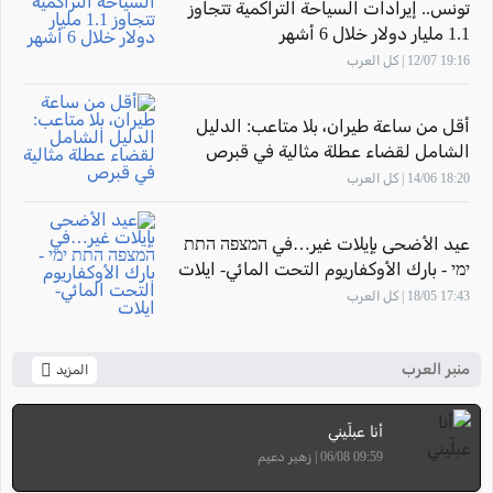
تونس.. إيرادات السياحة التراكمية تتجاوز
1.1 مليار دولار خلال 6 أشهر
19:16 12/07 | كل العرب
أقل من ساعة طيران، بلا متاعب: الدليل
الشامل لقضاء عطلة مثالية في قبرص
18:20 14/06 | كل العرب
عيد الأضحى بإيلات غير…في המצפה התת
ימי - بارك الأوكفاريوم التحت المائي- ايلات
17:43 18/05 | كل العرب
منبر العرب
المزيد
أنا عبلّيني
09:59 06/08 | زهير دعيم