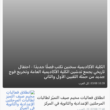
الكلية الأكاديمية سخنين تكتب فصلًا جديدًا - احتفال
تاريخي يجمع تدشين الكلية الأكاديمية العامة وتخريج فوج
جديد من حملة اللقبين الأول والثاني
10:39 03/08 | كل العرب
انطلاق فعاليات مخيم صيف التميّز لطالبات
المرحلتين الإعدادية والثانوية في المركز
الجماهيري أم الفحم
22:40 02/08 | كل العرب