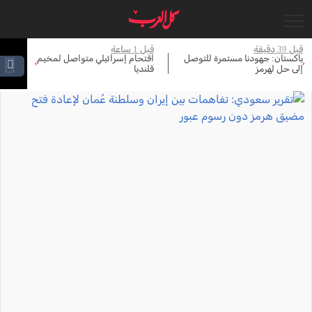
قبل 39 دقيقة
قبل 1 ساعة
قبل 
باكستان: جهودنا مستمرة للتوصل
اقتحام إسرائيلي متواصل لمخيم
ال
›
‹
إلى حل لهرمز
قلنديا
مو