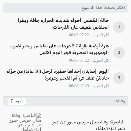
الأكثر تصفحاً هذا الأسبوع
حالة الطّقس: أجواء شديدة الحرارة جافة ويطرأ
انخفاض طفيف على الدّرجات
1
كل العرب - 07:22 06/08
هزة أرضية بقوة 5.7 درجات على مقياس ريختر تضرب
الجمهورية المصرية فجر اليوم الاثنين
2
كل العرب - 07:22 06/08
اليوم- إصابتان إحداها خطيرة لرجل (50 عامًا) من جرّاء
حادثتَيْ عنف في أم الفحم وعرعرة
3
كل العرب - 07:29 06/08
وفيات
المزيد
الناصرة: وفاة منال جريس جبور عن عمر
ناهز الـ(53عامًا)