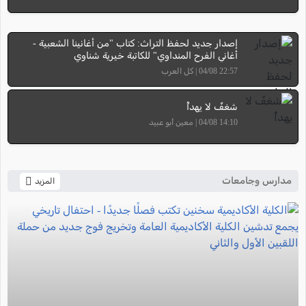
إصدار جديد لحفظ التراث: كتاب "من أغانينا الشعبية -
أغاني الفرح المنداوي" للكاتبة خيرية شناوي
22:57 04/08 | كل العرب
شغفٌ لا يهدأُ
14:10 04/08 | معين أبو عبيد
مدارس وجامعات
المزيد