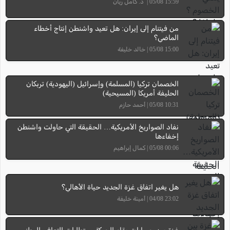
15:59 05/08 | د. كامل ريان
من فيتنام إلى إيران: هل تعيد واشنطن إنتاج أخطاء
الماضي؟
15:00 05/08 | خالد خليفة
الخصمان تركيا (المسلمة) وإسرائيل (اليهودية) تربكان
الحليفة أمريكا (المسيحية)
10:31 05/08 | أحمد حازم
نفاد الصواريخ الأمريكية… الحقيقة التي حاولت واشنطن
إخفاءها
00:06 05/08 | كمال إبراهيم
هل يغير اتفاق غزة الجديد حياة الأهالي؟
23:02 04/08 | أمينة خليفة