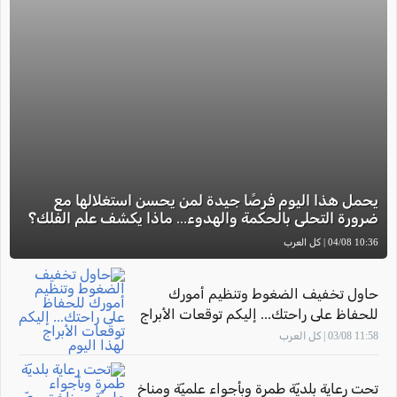
يحمل هذا اليوم فرصًا جيدة لمن يحسن استغلالها مع
ضرورة التحلي بالحكمة والهدوء... ماذا يكشف علم الفلك؟
10:36 04/08 | كل العرب
حاول تخفيف الضغوط وتنظيم أمورك
للحفاظ على راحتك... إليكم توقعات الأبراج
لهذا اليوم
11:58 03/08 | كل العرب
تحت رعاية بلديّة طمرة وبأجواء علميّة ومناخ