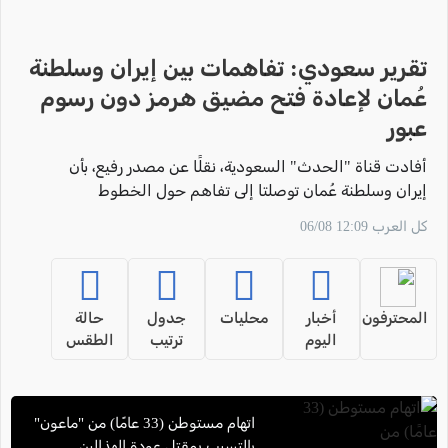
تقرير سعودي: تفاهمات بين إيران وسلطنة
عُمان لإعادة فتح مضيق هرمز دون رسوم
عبور
أفادت قناة "الحدث" السعودية، نقلًا عن مصدر رفيع، بأن
إيران وسلطنة عُمان توصلتا إلى تفاهم حول الخطوط
العامة لإعادة فتح مضيق هرمز
كل العرب 12:09 06/08
المحترفون
أخبار
محليات
جدول
حالة
اليوم
ترتيب
الطقس
اتهام مستوطن (33 عامًا) من "ماعون"
بالتسبب بمقتل عودة الهذالين