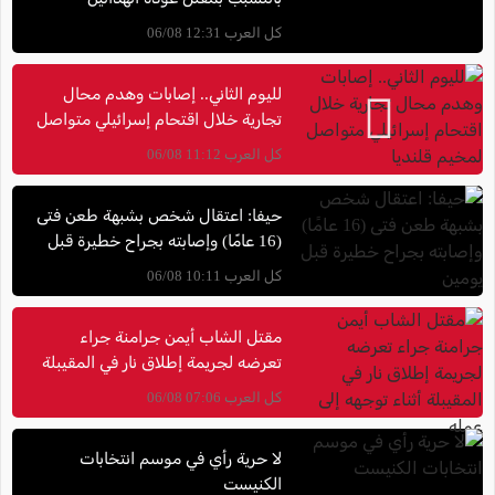
كل العرب 12:31 06/08
لليوم الثاني.. إصابات وهدم محال
تجارية خلال اقتحام إسرائيلي متواصل
لمخيم قلنديا
كل العرب 11:12 06/08
حيفا: اعتقال شخص بشبهة طعن فتى
(16 عامًا) وإصابته بجراح خطيرة قبل
يومين
كل العرب 10:11 06/08
مقتل الشاب أيمن جرامنة جراء
تعرضه لجريمة إطلاق نار في المقيبلة
أثناء توجهه إلى عمله
كل العرب 07:06 06/08
لا حرية رأي في موسم انتخابات
الكنيست