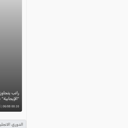
"الإيجابية"
00:10 06/08 | كل العرب
الدوري الانجلي