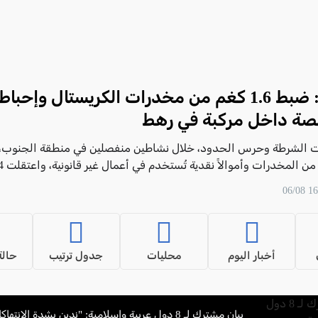
الجنوب: ضبط 1.6 كغم من مخدرات الكريستال وإحب
صة داخل مركبة في رهط
 الشرطة وحرس الحدود، خلال نشاطين منفصلين في منطقة الجنوب،
كميات كبيرة من المخدرات وأموالاً نقدية تُستخدم في
هذه القضايا.
أخبار اليوم
محليات
جدول ترتيب
حالة
بيان مشترك لـ 8 دول عربية وإسلامية: "ندين بشدة الانت