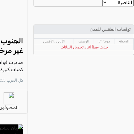
عكا والمنطقة
كفرياسيف والقضاء
مدن الساحل
توقعات الطقس للمدن
الجليل الاعلى
المدينة
درجة °c
الوصف
الأدنى / الأقصى
المغار والقضاء
حدث خطأ أثناء تحميل البيانات.
غير مرخ
الشاغور
صادرت قوات
الرامة والمنطقة
المثلث الجنوبي
مشتبهين في 
كل العرب 16:55 06/08
منطقة الجولان
المحترفون