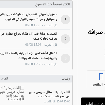
الأكثر تصفحاً هذا الأسبوع
مسؤول أميركي: تقدم في المفاوضات بين لبنان
1
وإسرائيل رغم التصعيد والتوتر في الجنوب
كل العرب - 15:20 06/08
اط صرافة
القدس: إصابة فتى (17 عامًا) بجراح خطيرة جرا
2
تعرضه لحادثة عنف
كل العرب - 15:08 06/08
اعتقال 4 أشخاص من جلجولية والضفة الغربية
 أعمال غير قانونية، واعتقلت 4
3
بشبهة إساءة معاملة الحيوانات
كل العرب - 15:35 06/08
وفيات
المزيد
 الطقس
الناصرة: وفاة منال جريس جبور
عن عمر ناهز الـ(53عامًا)
15:00 25/07 | كل العرب
هاكات الإسرائيلية