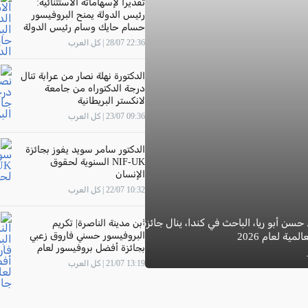
تقديرًا لإسهاماته الاستثنائية:
رئيس الدولة يمنح البروفيسور
حسام حايك وسام رئيس الدولة
22:36 28/07 | كل العرب
الدكتورة نهلة نصار من عرابة تنال
درجة الدكتوراه من جامعة
لانكستر البريطانية
09:36 23/07 | كل العرب
الدكتور سامر سويد يفوز بجائزة
NIF-UK السنوية لحقوق
الإنسان
10:32 22/07 | كل العرب
 حسن أبو ريا، الباحث في كندا، ينال جائزة
ابن مدينة الناصرة| تكريم
البروفيسور حسني فاروق زعبي
مية لعام 2026
بجائزة أفضل بروفيسور لعام
2026 في جامعة "The New
13:19 21/07 | كل العرب
Economic School"- موسكو