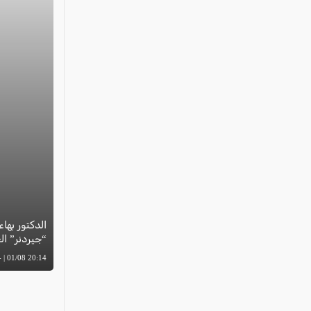
الدكتور بهاء
“جيردنر” العال
20:14 01/08 | -