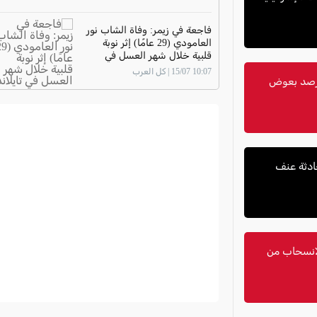
فاجعة في زيمر: وفاة الشاب نور
العامودي (29 عامًا) إثر نوبة
قلبية خلال شهر العسل في
تايلاند
10:07 15/07 | كل العرب
ل: وفاة رجل وارتفاع عدد الإصابات إلى 10.. رصد بعوض
الانسحاب من