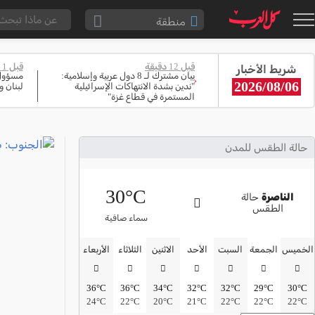
منطقة
الناصرة والقضاء
قبل 12 دقيقة
قبل 1 ساعة
شريط الأخبار
القدس والقضاء
بيان مشترك لـ 8 دول عربية وإسلامية:
مسؤول 
‹
2026/08/06
"ندين بشدة الانتهاكات الإسرائيلية
لبنان 
المثلث الشمالي
المستمرة في قطاع غزة"
وادي عارة
سخنين والمنطقة
حالة الطقس للمدن
حيفا والمنطقة
30°C
شفاعمرو والقضاء
الناصرة
حالة
الطقس
الضفة الغربية
سماء صافية
قطاع غزة
الخميس
الجمعة
السبت
الأحد
الاثنين
الثلاثاء
الأربعاء
النقب
36°C
36°C
34°C
32°C
32°C
29°C
30°C
قرى المرج
24°C
22°C
20°C
21°C
22°C
22°C
22°C