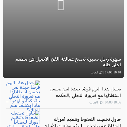
سهرة زجل مميزة تجمع عمالقة الفن الأصيل في مطعم
أحلى طلة
16:48 07/08 | كل العرب
يحمل هذا اليوم فرصًا جيدة لمن يحسن
استغلالها مع ضرورة التحلي بالحكمة
والهدوء... ماذا يكشف علم الفلك؟
10:36 04/08 | كل العرب
حاول تخفيف الضغوط وتنظيم أمورك
للحفاظ على راحتك... إليكم توقعات الأبراج