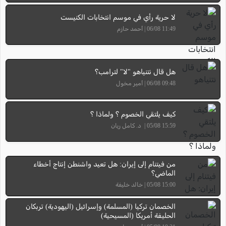
لا حرية رأي في موسم انتخابات الكنيست
11:49 06/08 | أحمد حازم
هل قال نتنياهو "لا" لترامب؟
09:48 06/08 | أمير مخول
كيف يلتقي الخصوم ؟ ولماذا ؟
15:59 05/08 | د. كامل ريان
من فيتنام إلى إيران: هل تعيد واشنطن إنتاج أخطاء
الماضي؟
15:00 05/08 | خالد خليفة
الخصمان تركيا (المسلمة) وإسرائيل (اليهودية) تربكان
الحليفة أمريكا (المسيحية)