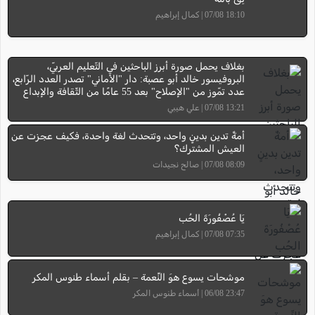
18:10 07/08 | كمال إبراهيم
بغلاف يحمل صورة أبرز الباحثين في التّعليم العربيّ،
البروفيسور خالد أبو عصبة: دار "الأماني" تصدر العدد الرّابع،
عدد تمّوز من "الإصلاح" بعد 55 عامًا من الثّقافة والإبداع
13:21 07/08 | علي هيبي
أمةٌ تدين بدينٍ واحد، وتتحدث لغة واحدة، فكيف عجزت عن
العيش المشترك؟
08:09 07/08 | صالح نجيدات
يَا عُصْفُورَةَ الحُب
07:35 07/08 | كمال إبراهيم
موشحات يسوع هوَ النِّعمة – بقلم أسماء طنوس المكر
23:47 06/08 | أسماء طنوس المكر