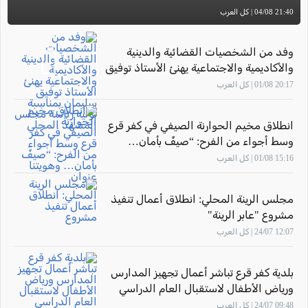
21:40 04/08 | كل العرب
وفد من الشخصيات القضائية والدينية
والأكاديمية والاجتماعية يهنئ الأستاذ توفيق
سليمان بمناسبة توليه رئاسة مجلس
20:17 01/08 | كل العرب
المشهد المحلي
انطلاق مخيم الحوارنة الصيفي في كفر قرع
وسط أجواء من الفرح: “صيفٌ بأمان…
وهويتنا عنوان"
15:16 01/08 | كل العرب
مجلس الرينة المحلي: انطلاق أعمال تنفيذ
مشروع "عابر الرينة"
12:07 24/07 | كل العرب
بلدية كفر قرع تباشر أعمال تجهيز المدارس
ورياض الأطفال لاستقبال العام الدراسي
2026–2027
09:48 24/07 | كل العرب