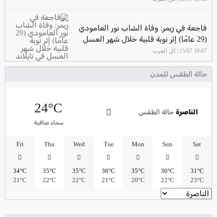
فاجعة في زيمر: وفاة الشاب نور العامودي
(29 عامًا) إثر نوبة قلبية خلال شهر العسل
في تايلاند
10:07 15/07 | كل العرب
حالة الطقس للمدن
24°C
الناصرة
حالة الطقس
سماء صافية
Fri
Thu
Wed
Tue
Mon
Sun
Sat
34°C
35°C
35°C
36°C
35°C
30°C
31°C
21°C
22°C
22°C
21°C
20°C
22°C
23°C