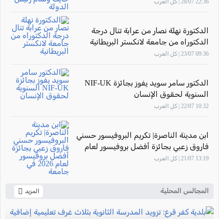
الدولة
22:36 28/07 | كل العرب
الدكتورة نهلة نصار من عرابة تنال درجة
الدكتوراه من جامعة لانكستر البريطانية
09:36 23/07 | كل العرب
الدكتور سامر سويد يفوز بجائزة NIF-UK
السنوية لحقوق الإنسان
10:32 22/07 | كل العرب
ابن مدينة الناصرة| تكريم البروفيسور حسني
فاروق زعبي بجائزة أفضل بروفيسور لعام
2026 في جامعة "The New Economic
13:19 21/07 | كل العرب
School"- موسكو
المجالس المحلية
المزيد