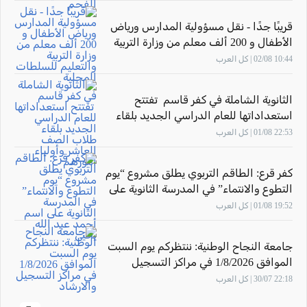
قريبًا جدًا - نقل مسؤولية المدارس ورياض
الأطفال و 200 ألف معلم من وزارة التربية
والتعليم للسلطات المحلية
10:44 02/08 | كل العرب
الثانوية الشاملة في كفر قاسم تفتتح
استعداداتها للعام الدراسي الجديد بلقاء
طلاب الصف العاشر وأولياء أمورهم
22:53 01/08 | كل العرب
كفر قرع: الطاقم التربوي يطلق مشروع “يوم
التطوع والانتماء” في المدرسة الثانوية على
اسم أحمد عبد الله يحيى
19:52 01/08 | كل العرب
جامعة النجاح الوطنية: ننتظركم يوم السبت
الموافق 1/8/2026 في مراكز التسجيل
والارشاد
22:18 30/07 | كل العرب