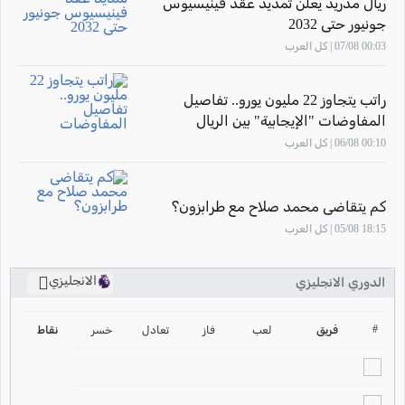
ريال مدريد يعلن تمديد عقد فينيسيوس
جونيور حتى 2032
00:03 07/08 | كل العرب
راتب يتجاوز 22 مليون يورو.. تفاصيل
المفاوضات "الإيجابية" بين الريال
وفينيسيوس
00:10 06/08 | كل العرب
كم يتقاضى محمد صلاح مع طرابزون؟
18:15 05/08 | كل العرب
الانجليزي
الدوري الانجليزي
ترتيب الدوري الانجليزي
2024-2025
#
فريق
لعب
فاز
تعادل
خسر
نقاط
ترتيب الدوري الاسباني
2024-2025