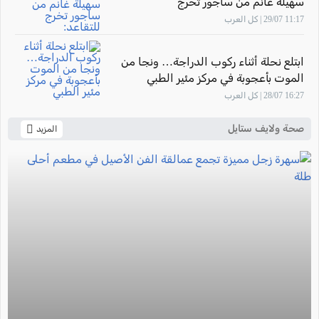
سهيلة غانم من ساجور تخرج
للتقاعد: "أشعر بالفخر لأنني ساهمت في
11:17 29/07 | كل العرب
تأهيل أجيال من القابلات المتميزات في
المركز الطبي زيف"
ابتلع نحلة أثناء ركوب الدراجة… ونجا من
الموت بأعجوبة في مركز مئير الطبي
16:27 28/07 | كل العرب
صحة ولايف ستايل
المزيد