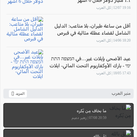
1.1 مليار دولار خلال 6 أشهر
19:16 12/07 | كل العرب
أقل من ساعة طيران، بلا متاعب: الدليل
الشامل لقضاء عطلة مثالية في قبرص
18:20 14/06 | كل العرب
عيد الأضحى بإيلات غير…في המצפה התת
ימי - بارك الأوكفاريوم التحت المائي- ايلات
17:43 18/05 | كل العرب
منبر العرب
المزيد
ما بخاف مِن بُكره
20:59 07/08 | زهير دعيم
ثِقْ بالله