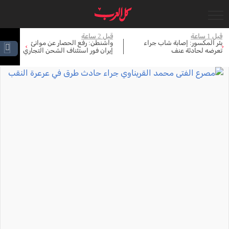
قبل 1 ساعة
قبل 2 ساعة
قبل 
بئر المكسور: إصابة شاب جراء
واشنطن: رفع الحصار عن موانئ
إع
›
‹
تعرضه لحادثة عنف
إيران فور استئناف الشحن التجاري
بم