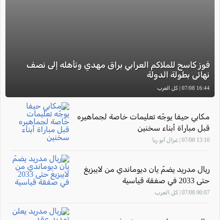
فوز كاسح للملاكم العرابي براق مهدي وتأهله إلى نصف
نهائي بطولة الدولة
16:44 07/08 | كل العرب
مكابي حيفا يوجّه تعليمات خاصة لجماهيره
قبل مباراة أبناء سخنين
13:10 07/08 | غزال أبو ريا
ريال مدريد يضمّ يان ديوماندي من لايبزيغ
حتى 2033 في صفقة قياسية
00:07 07/08 | كل العرب