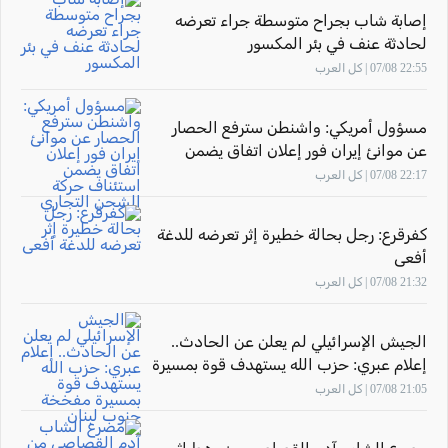
إصابة شاب بجراح متوسطة جراء تعرضه
لحادثة عنف في بئر المكسور
22:55 07/08 | كل العرب
مسؤول أمريكي: واشنطن سترفع الحصار
عن موانئ إيران فور إعلان اتفاق يضمن
استئناف حركة الشحن التجاري
22:17 07/08 | كل العرب
كفرقرع: رجل بحالة خطيرة إثر تعرضه للدغة
أفعى
21:32 07/08 | كل العرب
الجيش الإسرائيلي لم يعلن عن الحادث..
إعلام عبري: حزب الله يستهدف قوة بمسيرة
مفخخة جنوب لبنان
21:05 07/08 | كل العرب