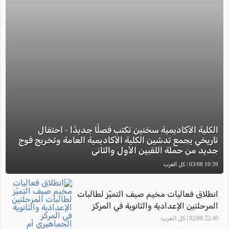
الكلية الأكاديمية سخنين تكتب فصلًا جديدًا - احتفال
تاريخي يجمع تدشين الكلية الأكاديمية العامة وتخريج فوج
جديد من حملة اللقبين الأول والثاني
10:39 03/08 | كل العرب
انطلاق فعاليات مخيم صيف التميّز لطالبات
المرحلتين الإعدادية والثانوية في المركز
الجماهيري أم الفحم
22:40 02/08 | كل العرب