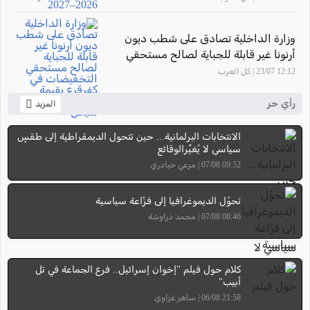
وزارة الداخلية تصادق على شطب ديون
أرنونا غير قابلة للجباية لصالح مستحقي
التخفيضات في كفرقرع بقيمة تتجاوز 7.58
12:12 23/07 | كل العرب
مليون شيكل
رأي حر
المزيد
الانتخابات البرلمانية... حين تتحول الديمقراطية إلى طقسٍ
سياسي لا يُغيِّرالوقائع
09:52 07/08 | مرعي حيادري
تحوّل الديموغرافيا إلى فزّاعة سياسية
08:46 07/08 | محمد دراوشة
كلام حول فيلم "إخوان إسرائيل.. فرع الجماعة في تل
أبيب"
21:58 06/08 | ساهر غزاوي