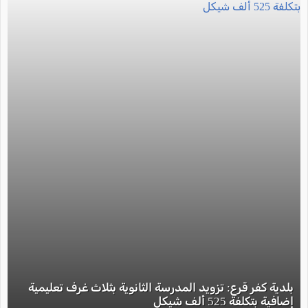
بلدية كفر قرع: تزويد المدرسة الثانوية بثلاث غرف تعليمية
إضافية بتكلفة 525 ألف شيكل