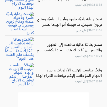
لهذا اليوم
11:58 03/08 | كل العرب
تحت رعاية بلديّة طمرة وبأجواء علميّة ومناخ
تربويّ حميميّ: د. فهيمة أبو الهيجا تصدر
كتابها "أثر المهارة" بحضور الاتّحاد القطريّ
13:16 31/07 | علي هيبي
للأدباء الفلسطينيّين
تتمتع بطاقة عالية تدفعك إلى الظهور
والتعبير عن أفكارك بثقة... ماذا يكشف علم
الفلك هذا اليوم؟
10:24 28/07 | كل العرب
وقتٌ مناسب لترتيب الأولويات وإنهاء
المهام المؤجلة... إليكم توقعات الأبراج لهذا
اليوم
10:07 27/07 | كل العرب