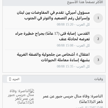
الأكثر تصفحاً هذا الأسبوع
مسؤول أميركي: تقدم في المفاوضات بين لبنان
وإسرائيل رغم التصعيد والتوتر في الجنوب
1
كل العرب - 15:20 08/08
القدس: إصابة فتى (17 عامًا) بجراح خطيرة جراء
تعرضه لحادثة عنف
2
كل العرب - 15:08 08/08
اعتقال 4 أشخاص من جلجولية والضفة الغربية
بشبهة إساءة معاملة الحيوانات
3
كل العرب - 15:35 08/08
وفيات
المزيد
الناصرة: وفاة منال جريس جبور عن عمر
ناهز الـ(53عامًا)
15:00 25/07 | كل العرب