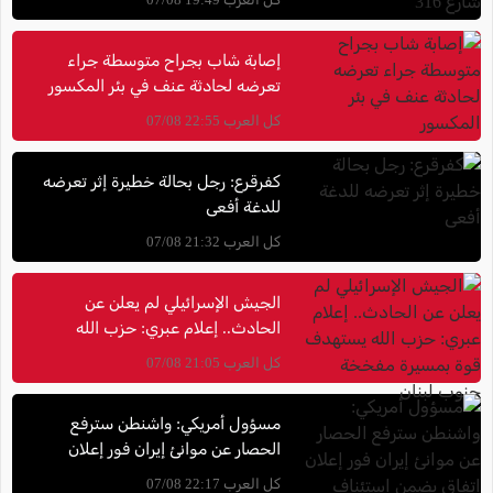
إصابة شاب بجراح متوسطة جراء
تعرضه لحادثة عنف في بئر المكسور
كل العرب 22:55 07/08
كفرقرع: رجل بحالة خطيرة إثر تعرضه
للدغة أفعى
كل العرب 21:32 07/08
الجيش الإسرائيلي لم يعلن عن
الحادث.. إعلام عبري: حزب الله
يستهدف قوة بمسيرة مفخخة جنوب
كل العرب 21:05 07/08
لبنان
مسؤول أمريكي: واشنطن سترفع
الحصار عن موانئ إيران فور إعلان
اتفاق يضمن استئناف حركة الشحن
كل العرب 22:17 07/08