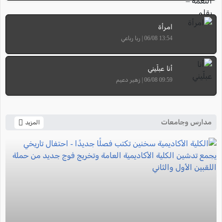
امرأة
13:54 06/08 | ربا رباعي
أنا عبلّيني
09:59 06/08 | زهير دعيم
مدارس وجامعات
المزيد