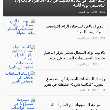
يقظة طبية في عيادة كلاليت في يافة الناصرة قادت إلى
تشخيص نوبة قلبية
14:05 03/08 | كل العرب
اليوم العالمي لسرطان الرئة: التشخيص
المبكر ينقذ الحياة
12:50 03/08 | كل العرب
كلاليت لواء الشمال تدشّن مركز التأهيل
متعدد التخصصات الجديد في طبريا
12:01 03/08 | كل العرب
رؤساء السلطات المحلية في المجتمع
العربي: "كلاليت شريكة حقيقية في تعزيز
صحة أهالينا"
13:00 30/07 | كل العرب
الممرضة المسؤولة عن قسم الوالدات