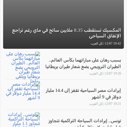
المكسيك تستقطب 8.35 ملايين سائح في ماي رغم تراجع
الإنفاق السياحي
19:42 12/07 | كل العرب
بسبب رهان على مباراتهما بكأس العالم..
الطيران النرويجي يضع شعار طيران بريطانيا
ويلقى رواجا
19:26 12/07 | كل العرب
إيرادات مصر السياحية تقفز إلى 14.4 مليار
دولار في 9 أشهر
19:21 12/07 | كل العرب
تونس.. إيرادات السياحة التراكمية تتجاوز