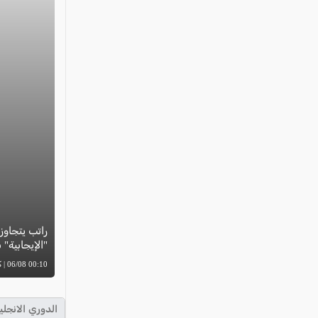
"الإيجابية"
00:10 06/08 | كل العرب
الدوري الانجلي