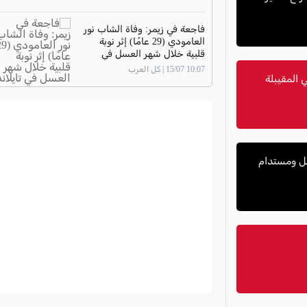
فاجعة في زيمر: وفاة الشاب نور
العامودي (29 عامًا) إثر نوبة
قلبية خلال شهر العسل في
تايلاند
10:07 15/07 | كل العرب
 المقيبلة
مل ومستدام