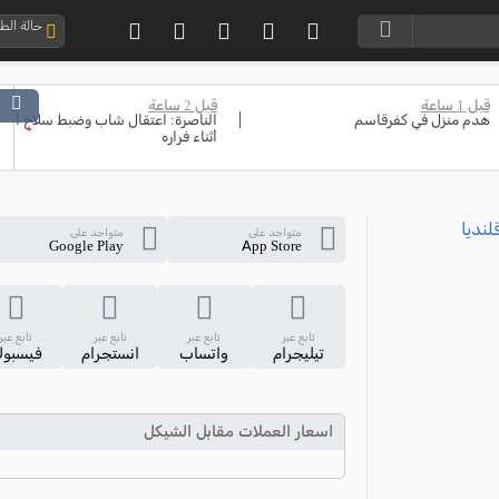
حالة ال
قبل 1 ساعة
قبل 2 ساعة
هدم منزل في كفرقاسم
الناصرة: اعتقال شاب وضبط سلاح ألقا
›
أثناء فراره
متواجد على
متواجد على
Google Play
App Store
تابع عبر
تابع عبر
تابع عبر
تابع عبر
تيليجرام
واتساب
انستجرام
فيسبو
اسعار العملات مقابل الشيكل