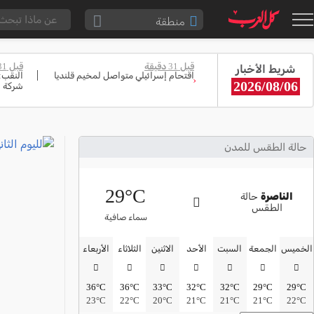
منطقة
الناصرة والقضاء
قبل 31 دقيقة
قبل 31 دقيقة
شريط الأخبار
القدس والقضاء
اقتحام إسرائيلي متواصل لمخيم قلنديا
النقب:
‹
2026/08/06
شركة ا
المثلث الشمالي
وادي عارة
سخنين والمنطقة
حالة الطقس للمدن
حيفا والمنطقة
29°C
شفاعمرو والقضاء
الناصرة
حالة
الطقس
الضفة الغربية
سماء صافية
قطاع غزة
الخميس
الجمعة
السبت
الأحد
الاثنين
الثلاثاء
الأربعاء
النقب
36°C
36°C
33°C
32°C
32°C
29°C
29°C
قرى المرج
23°C
22°C
20°C
21°C
21°C
21°C
22°C