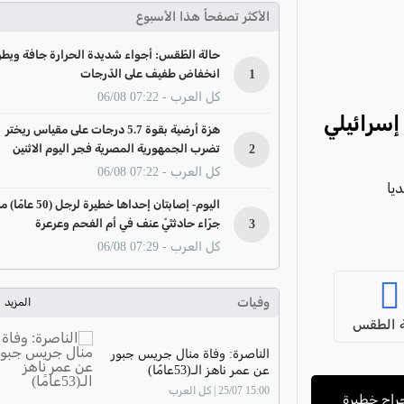
الأكثر تصفحاً هذا الأسبوع
حالة الطّقس: أجواء شديدة الحرارة جافة ويطر
1
انخفاض طفيف على الدّرجات
كل العرب - 07:22 06/08
إسرائيلي
هزة أرضية بقوة 5.7 درجات على مقياس ريختر
2
تضرب الجمهورية المصرية فجر اليوم الاثنين
كل العرب - 07:22 06/08
يا
اليوم- إصابتان إحداها خطيرة لرجل (50 عا
3
جرّاء حادثتَيْ عنف في أم الفحم وعرعرة
كل العرب - 07:29 06/08
وفيات
المزيد
 الطقس
الناصرة: وفاة منال جريس جبور
عن عمر ناهز الـ(53عامًا)
15:00 25/07 | كل العرب
امًا) وإصابته بجراح خطيرة