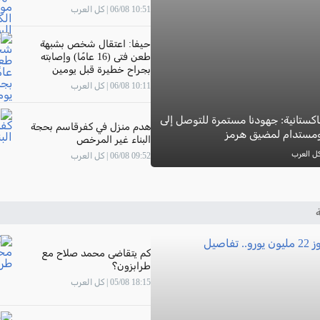
10:51 06/08 | كل العرب
حيفا: اعتقال شخص بشبهة
طعن فتى (16 عامًا) وإصابته
بجراح خطيرة قبل يومين
10:11 06/08 | كل العرب
باكستانية: جهودنا مستمرة للتوصل إلى
هدم منزل في كفرقاسم بحجة
مستدام لمضيق هرمز
البناء غير المرخص
09:52 06/08 | كل العرب
ة
كم يتقاضى محمد صلاح مع
طرابزون؟
18:15 05/08 | كل العرب