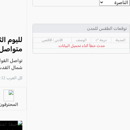
عكا والمنطقة
كفرياسيف والقضاء
مدن الساحل
توقعات الطقس للمدن
الجليل الاعلى
لليوم ال
المدينة
درجة °c
الوصف
الأدنى / الأقصى
المغار والقضاء
حدث خطأ أثناء تحميل البيانات.
متواصل 
الشاغور
تواصل القوات
الرامة والمنطقة
شمال القدس،
المثلث الجنوبي
كل العرب 11:12 06/08
منطقة الجولان
المحترفون