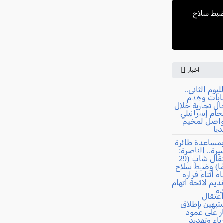
ة: اعتقال شاب (29 عامًا) وضبط سلاح
أخبار