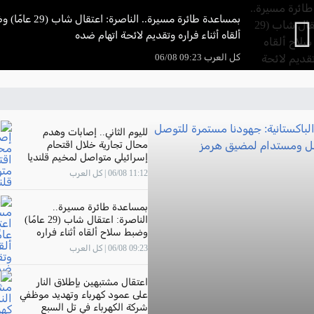
بمساعدة طائرة مسيرة.. الناصر
ألقاه أثناء فراره وتقديم لائحة اتهام ضده
كل العرب 09:23 06/08
لليوم الثاني.. إصابات وهدم
محال تجارية خلال اقتحام
إسرائيلي متواصل لمخيم قلنديا
11:12 06/08 | كل العرب
بمساعدة طائرة مسيرة..
الناصرة: اعتقال شاب (29 عامًا)
وضبط سلاح ألقاه أثناء فراره
وتقديم لائحة اتهام ضده
09:23 06/08 | كل العرب
اعتقال مشتبهين بإطلاق النار
على عمود كهرباء وتهديد موظفي
شركة الكهرباء في تل السبع