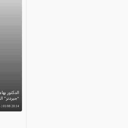
الدكتور بهاء
“جيردنر” العال
20:14 01/08 | -