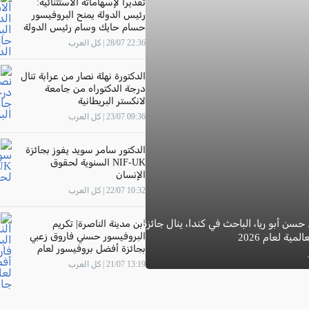
تقديرًا لإسهاماته الاستثنائية:
رئيس الدولة يمنح البروفيسور
حسام حايك وسام رئيس الدولة
22:36 28/07 | كل العرب
الدكتورة نهلة نصار من عرابة تنال
درجة الدكتوراه من جامعة
لانكستر البريطانية
09:36 23/07 | كل العرب
الدكتور سامر سويد يفوز بجائزة
NIF-UK السنوية لحقوق
الإنسان
10:32 22/07 | كل العرب
 حسن أبو ريا، الباحث في كندا، ينال جائزة
ابن مدينة الناصرة| تكريم
البروفيسور حسني فاروق زعبي
مية لعام 2026
بجائزة أفضل بروفيسور لعام
2026 في جامعة "The New
13:19 21/07 | كل العرب
Economic School"- موسكو