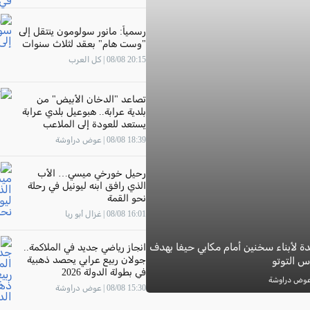
رسمياً: مانور سولومون ينتقل إلى
"وست هام" بعقد لثلاث سنوات
20:15 08/08 | كل العرب
تصاعد "الدخان الأبيض" من
بلدية عرابة.. هبوعيل بلدي عرابة
يستعد للعودة إلى الملاعب
18:39 08/08 | عوض دراوشة
رحيل خورخي ميسي… الأب
الذي رافق ابنه ليونيل في رحلة
نحو القمة
16:01 08/08 | غزال أبو ريا
 لأبناء سخنين أمام مكابي حيفا بهدف
انجاز رياضي جديد في الملاكمة..
جولان ربيع عرابي يحصد ذهبية
س التوتو
في بطولة الدولة 2026
15:30 08/08 | عوض دراوشة