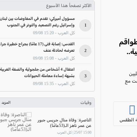
الأكثر تصفحاً هذا الأسبوع
مسؤول أميركي: تقدم في المفاوضات بين لبنان
1
وإسرائيل رغم التصعيد والتوتر في الجنوب
كل العرب - 15:20 09/08
طواقم
القدس: إصابة فتى (17 عامًا) بجراح خطيرة جرا
ة..
2
تعرضه لحادثة عنف
كل العرب - 15:08 09/08
اعتقال 4 أشخاص من جلجولية والضفة الغربية
يين
3
بشبهة إساءة معاملة الحيوانات
قت مع
كل العرب - 15:35 09/08
وفيات
المزيد
 الطقس
الناصرة: وفاة منال جريس جبور
عن عمر ناهز الـ(53عامًا)
15:00 25/07 | كل العرب