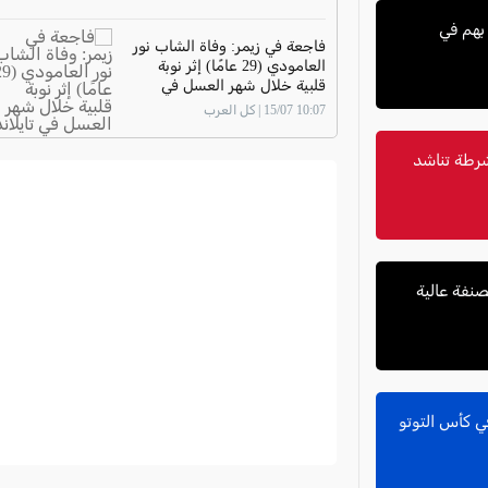
.. الشرطة تعتقل 4 مشتبه بهم في
فاجعة في زيمر: وفاة الشاب نور
العامودي (29 عامًا) إثر نوبة
قلبية خلال شهر العسل في
تايلاند
10:07 15/07 | كل العرب
فاعمرو والشرطة تناشد
مصنفة عالية
ي كأس التوتو