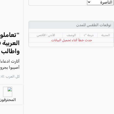
عكا والمنطقة
كفرياسيف والقضاء
مدن الساحل
توقعات الطقس للمدن
الجليل الاعلى
"تعاملو
المدينة
درجة °c
الوصف
الأدنى / الأقصى
المغار والقضاء
حدث خطأ أثناء تحميل البيانات.
العربية 
الشاغور
واطالب 
الرامة والمنطقة
أثارت ادعاء
المثلث الجنوبي
أصيبوا بجروح
منطقة الجولان
تصريحات سيا
كل العرب 11:41 09/08
المحترفون