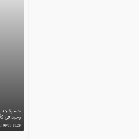
خسارة جديدة
وحيد في كأ
11:29 09/08 | عوض دراوشة