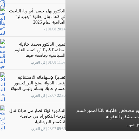
الدكتور بهاء حسن أبو ريا، الباحث
في كندا، ينال جائزة “جيردنر”
العالمية لعام 2026
20:14 01/08 | -
تعيين الدكتور محمد خلايلة
محاضرًا كبيرًا في قسم العلوم
السياسية بجامعة حيفا
11:57 01/08 | كل العرب
تقديرًا لإسهاماته الاستثنائية:
رئيس الدولة يمنح البروفيسور
حسام حايك وسام رئيس الدولة
22:36 28/07 | كل العرب
ور مصطفى خلايلة نائبًا لمدير قسم
الدكتورة نهلة نصار من عرابة تنال
درجة الدكتوراه من جامعة
 مستشفى العفولة
لانكستر البريطانية
09:36 23/07 | كل العرب