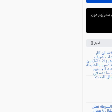
 بدعوى دخولهم دون
أخبار