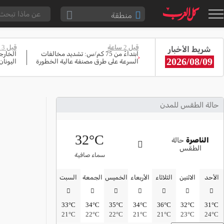
منطقة
الناصرة والقضاء
قبل 2 ساعة
قبل 3 ساعة
شريط الأخبار
القدس والقضاء
ابتداءً من 75 كم/س: تشديد مخالفات
الخارجي
‹
2026/08/09
السرعة على طرق مصنفة عالية الخطورة
اليونان
المثلث الشمالي
وادي عارة
سخنين والمنطقة
حالة الطقس للمدن
حيفا والمنطقة
32°C
شفاعمرو والقضاء
الناصرة
حالة
الطقس
الضفة الغربية
سماء صافية
قطاع غزة
الأحد
الاثنين
الثلاثاء
الأربعاء
الخميس
الجمعة
السبت
النقب
33°C
34°C
35°C
34°C
36°C
32°C
31°C
قرى المرج
21°C
22°C
22°C
21°C
21°C
23°C
24°C