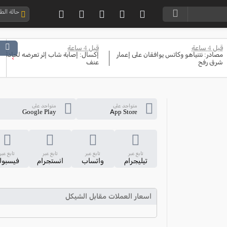
حالة ال
قبل 4 ساعة
قبل 4 ساعة
مصادر: نتنياهو وكاتس يوافقان على إعمار
إكسال: إصابة شاب إثر تعرضه لحادثة
›
شرق رفح
عنف
متواجد على
متواجد على
Google Play
App Store
تابع عبر
تابع عبر
تابع عبر
تابع عبر
تيليجرام
واتساب
انستجرام
فيسبو
اسعار العملات مقابل الشيكل