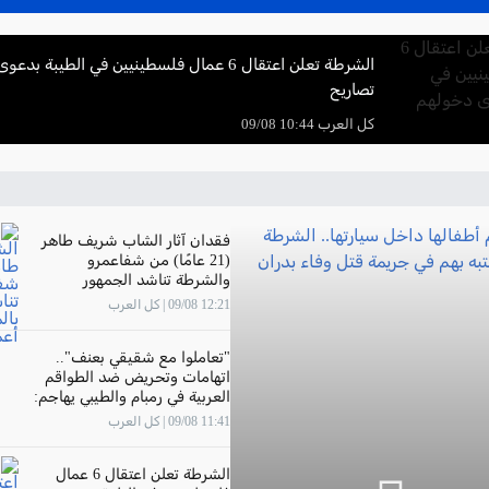
الشرطة تعلن اعتقال 6 عمال فلسطينيين في الطيبة
تصاريح
كل العرب 10:44 09/08
فقدان آثار الشاب شريف طاهر
(21 عامًا) من شفاعمرو
والشرطة تناشد الجمهور
بالمساعدة في أعمال البحث
12:21 09/08 | كل العرب
"تعاملوا مع شقيقي بعنف"..
اتهامات وتحريض ضد الطواقم
العربية في رمبام والطيبي يهاجم:
"حملة عنصرية وفاشية.. واطالب
11:41 09/08 | كل العرب
الإدراة بموقف واضح وداعم
الشرطة تعلن اعتقال 6 عمال