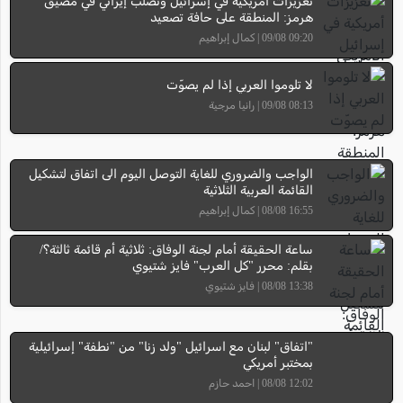
تعزيزات أمريكية في إسرائيل وتصلّب إيراني في مضيق
هرمز: المنطقة على حافة تصعيد
09:20 09/08 | كمال إبراهيم
لا تلوموا العربي إذا لم يصوّت
08:13 09/08 | رانيا مرجية
الواجب والضروري للغاية التوصل اليوم الى اتفاق لتشكيل
القائمة العربية الثلاثية
16:55 08/08 | كمال إبراهيم
ساعة الحقيقة أمام لجنة الوفاق: ثلاثية أم قائمة ثالثة؟/
بقلم: محرر "كل العرب" فايز شتيوي
13:38 08/08 | فايز شتيوي
"اتفاق" لبنان مع اسرائيل "ولد زنا" من "نطفة" إسرائيلية
بمختبر أمريكي
12:02 08/08 | احمد حازم