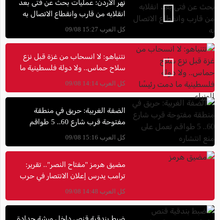
نهر الأردن: عمليات بحث عن فتى بعد
انقلابه من قارب وانقطاع الاتصال به
كل العرب 15:27 09/08
نتنياهو: لا انسحاب من غزة قبل نزع
سلاح حماس.. ولا دولة فلسطينية ما
دمت رئيسًا للوزراء
كل العرب 14:14 09/08
الضفة الغربية: حريق في منطقة
مفتوحة قرب شارع 60.. 5 طواقم
تعمل على منع انتشاره
كل العرب 15:16 09/08
مضيق هرمز "مفتاح النصر".. تقرير:
ترامب يدرس إعلان الانتصار في حرب
إيران حتى دون اتفاق نووي
كل العرب 14:48 09/08
ضبط بندقية قنص داخل ورشة حدادة