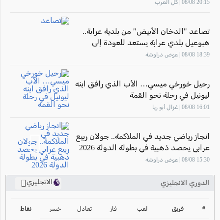
20:15 08/08 | كل العرب
تصاعد "الدخان الأبيض" من بلدية عرابة..
هبوعيل بلدي عرابة يستعد للعودة إلى
الملاعب
18:39 08/08 | عوض دراوشة
رحيل خورخي ميسي… الأب الذي رافق ابنه
ليونيل في رحلة نحو القمة
16:01 08/08 | غزال أبو ريا
انجاز رياضي جديد في الملاكمة.. جولان ربيع
عرابي يحصد ذهبية في بطولة الدولة 2026
15:30 08/08 | عوض دراوشة
الانجليزي
الدوري الانجليزي
ترتيب الدوري الانجليزي
2024-2025
#
فريق
لعب
فاز
تعادل
خسر
نقاط