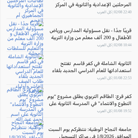
المرحلتين الإعدادية والثانوية في المركز
الجماهيري أم الفحم
22:40 02/08 | كل العرب
قريبًا جدًا - نقل مسؤولية المدارس ورياض
الأطفال و 200 ألف معلم من وزارة التربية
والتعليم للسلطات المحلية
10:44 02/08 | كل العرب
الثانوية الشاملة في كفر قاسم تفتتح
استعداداتها للعام الدراسي الجديد بلقاء
طلاب الصف العاشر وأولياء أمورهم
22:53 01/08 | كل العرب
كفر قرع: الطاقم التربوي يطلق مشروع “يوم
التطوع والانتماء” في المدرسة الثانوية على
اسم أحمد عبد الله يحيى
19:52 01/08 | كل العرب
جامعة النجاح الوطنية: ننتظركم يوم السبت
الموافق 1/8/2026 في مراكز التسجيل