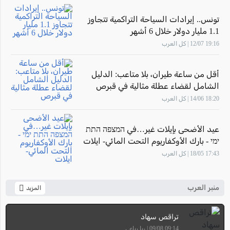
تونس.. إيرادات السياحة التراكمية تتجاوز
1.1 مليار دولار خلال 6 أشهر
19:16 12/07 | كل العرب
أقل من ساعة طيران، بلا متاعب: الدليل
الشامل لقضاء عطلة مثالية في قبرص
18:20 14/06 | كل العرب
عيد الأضحى بإيلات غير…في המצפה התת
ימי - بارك الأوكفاريوم التحت المائي- ايلات
17:43 18/05 | كل العرب
منبر العرب
المزيد
تراقص سهاد
09:14 09/08 | ربا رباعي