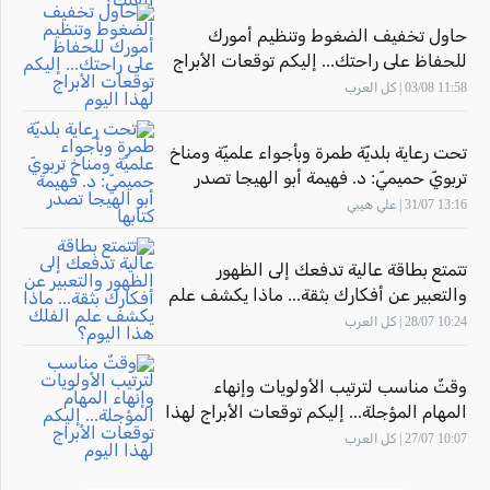
حاول تخفيف الضغوط وتنظيم أمورك
للحفاظ على راحتك... إليكم توقعات الأبراج
لهذا اليوم
11:58 03/08 | كل العرب
تحت رعاية بلديّة طمرة وبأجواء علميّة ومناخ
تربويّ حميميّ: د. فهيمة أبو الهيجا تصدر
كتابها "أثر المهارة" بحضور الاتّحاد القطريّ
13:16 31/07 | علي هيبي
للأدباء الفلسطينيّين
تتمتع بطاقة عالية تدفعك إلى الظهور
والتعبير عن أفكارك بثقة... ماذا يكشف علم
الفلك هذا اليوم؟
10:24 28/07 | كل العرب
وقتٌ مناسب لترتيب الأولويات وإنهاء
المهام المؤجلة... إليكم توقعات الأبراج لهذا
اليوم
10:07 27/07 | كل العرب