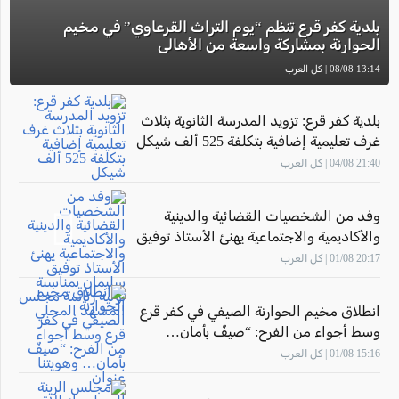
بلدية كفر قرع تنظم “يوم التراث القرعاوي” في مخيم
الحوارنة بمشاركة واسعة من الأهالي
13:14 08/08 | كل العرب
بلدية كفر قرع: تزويد المدرسة الثانوية بثلاث
غرف تعليمية إضافية بتكلفة 525 ألف شيكل
21:40 04/08 | كل العرب
وفد من الشخصيات القضائية والدينية
والأكاديمية والاجتماعية يهنئ الأستاذ توفيق
سليمان بمناسبة توليه رئاسة مجلس
20:17 01/08 | كل العرب
المشهد المحلي
انطلاق مخيم الحوارنة الصيفي في كفر قرع
وسط أجواء من الفرح: “صيفٌ بأمان…
وهويتنا عنوان"
15:16 01/08 | كل العرب