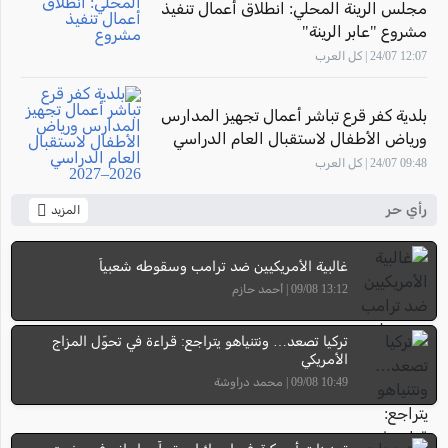
مجلس الرينة المحلي: انطلاق أعمال تنفيذ
مشروع "عابر الرينة"
12:07 24/07 | كل العرب
بلدية كفر قرع تباشر أعمال تجهيز المدارس
ورياض الأطفال لاستقبال العام الدراسي
2026–2027
09:48 24/07 | كل العرب
رأي حر
المزيد
غالبية الأمريكيين ضد ترامب وسقوطه شعبياً
13:12 09/08 | أحمد حازم
تركيا تصعد… ونتنياهو يتراجع: قراءة في تحوّل المزاج
الأمريكي
10:49 09/08 | محمد دراوشة