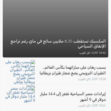
المكسيك تستقطب 8.35 ملايين سائح في ماي رغم تراجع
الإنفاق السياحي
19:42 12/07 | كل العرب
بسبب رهان على مباراتهما بكأس العالم..
الطيران النرويجي يضع شعار طيران بريطانيا
ويلقى رواجا
19:26 12/07 | كل العرب
إيرادات مصر السياحية تقفز إلى 14.4 مليار
دولار في 9 أشهر
19:21 12/07 | كل العرب