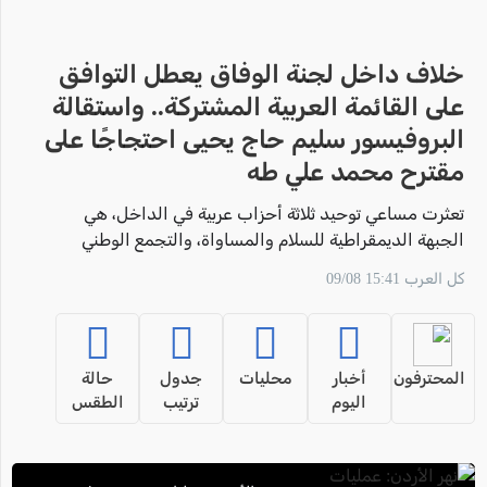
خلاف داخل لجنة الوفاق يعطل التوافق
على القائمة العربية المشتركة.. واستقالة
البروفيسور سليم حاج يحيى احتجاجًا على
مقترح محمد علي طه
تعثرت مساعي توحيد ثلاثة أحزاب عربية في الداخل، هي
الجبهة الديمقراطية للسلام والمساواة، والتجمع الوطني
الديمقراطي، والحركة العربية للتغيير، ضمن قائمة مشتركة
كل العرب 15:41 09/08
لخوض الانتخابات البرلمانية المقبلة،
المحترفون
أخبار
محليات
جدول
حالة
اليوم
ترتيب
الطقس