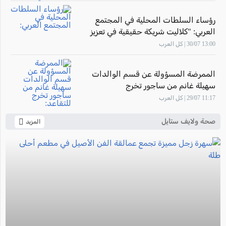
رؤساء السلطات المحلية في المجتمع
العربي: "كلاليت شريكة حقيقية في تعزيز
صحة أهالينا"
13:00 30/07 | كل العرب
الممرضة المسؤولة عن قسم الوالدات
سهيلة غانم من ساجور تخرج
للتقاعد: "أشعر بالفخر لأنني ساهمت في
11:17 29/07 | كل العرب
تأهيل أجيال من القابلات المتميزات في
المركز الطبي زيف"
صحة ولايف ستايل
المزيد