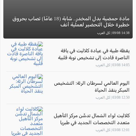
مادة حمضية بدل المخدر.. شابة (18 عامًا) تصاب بحروق
خطيرة خلال التحضير لعملية أنف
14:38 09/08 | كل العرب
يقظة طبية في عيادة كلاليت في يافة
الناصرة قادت إلى تشخيص نوبة قلبية
14:05 03/08 | كل العرب
اليوم العالمي لسرطان الرئة: التشخيص
المبكر ينقذ الحياة
12:50 03/08 | كل العرب
كلاليت لواء الشمال تدشّن مركز التأهيل
متعدد التخصصات الجديد في طبريا
12:01 03/08 | كل العرب