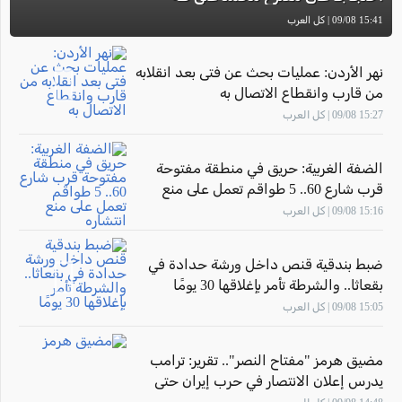
15:41 09/08 | كل العرب
نهر الأردن: عمليات بحث عن فتى بعد انقلابه
من قارب وانقطاع الاتصال به
15:27 09/08 | كل العرب
الضفة الغربية: حريق في منطقة مفتوحة
قرب شارع 60.. 5 طواقم تعمل على منع
انتشاره
15:16 09/08 | كل العرب
ضبط بندقية قنص داخل ورشة حدادة في
بقعاثا.. والشرطة تأمر بإغلاقها 30 يومًا
15:05 09/08 | كل العرب
مضيق هرمز "مفتاح النصر".. تقرير: ترامب
يدرس إعلان الانتصار في حرب إيران حتى
دون اتفاق نووي