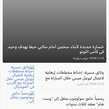
خسارة جديدة لأبناء سخنين أمام مكابي حيفا بهدف وحيد
في كأس التوتو
11:29 09/08 | عوض دراوشة
وثائق مسربة: إحباط مخططات إرهابية
لاغتيال ليونيل ميسي خلال المباراة مع
الاردن في المونديال
22:24 08/08 | كل العرب
رسمياً: مانور سولومون ينتقل إلى "وست
هام" بعقد لثلاث سنوات