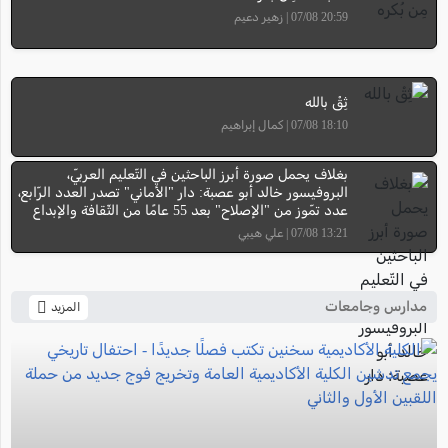
20:59 07/08 | زهير دعيم
ثِقْ بالله
18:10 07/08 | كمال إبراهيم
بغلاف يحمل صورة أبرز الباحثين في التّعليم العربيّ،
البروفيسور خالد أبو عصبة: دار "الأماني" تصدر العدد الرّابع،
عدد تمّوز من "الإصلاح" بعد 55 عامًا من الثّقافة والإبداع
13:21 07/08 | علي هيبي
مدارس وجامعات
المزيد