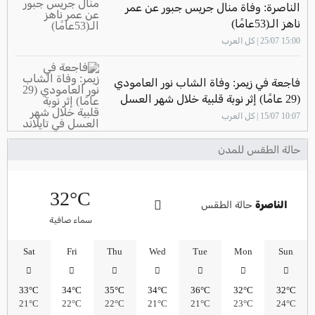
الناصرة: وفاة منال جريس جبور عن عمر
ناهز الـ(53عامًا)
15:00 25/07 | كل العرب
فاجعة في زيمر: وفاة الشاب نور العامودي
(29 عامًا) إثر نوبة قلبية خلال شهر العسل
في تايلاند
10:07 15/07 | كل العرب
حالة الطقس للمدن
32°C
الناصرة
حالة الطقس
سماء صافية
Sat
Fri
Thu
Wed
Tue
Mon
Sun
33°C
34°C
35°C
34°C
36°C
32°C
32°C
21°C
22°C
22°C
21°C
21°C
23°C
24°C