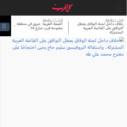
قبل 23 دقيقة
قبل 36 دقيقة
الضفة الغربية: حريق في منطقة
إغلاق ورشة حدادة في بقعاثا 30
›
‹
مفتوحة قرب شارع 60
يومًا بعد ضبط بندقية قنص وذخيرة
داخلها