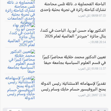
الباحثة الفحماوية د. نائلة تلس محاجنة
تشارك كباحثة زائرة في تجربة بحثية بإحدى
الجامعات البريطانية
07:35 08/08 | كل العرب
الدكتور بهاء حسن أبو ريا، الباحث في كندا،
ينال جائزة “جيردنر” العالمية لعام 2026
20:14 01/08 | -
تعيين الدكتور محمد خلايلة محاضرًا كبيرًا
في قسم العلوم السياسية بجامعة حيفا
11:57 01/08 | كل العرب
تقديرًا لإسهاماته الاستثنائية: رئيس الدولة
يمنح البروفيسور حسام حايك وسام رئيس
الدولة
22:36 28/07 | كل العرب