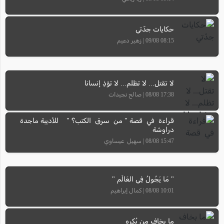
حكايات جدّتي
08:15 09/08 | زهير دعيم
لا تقتل... لا تظلم... لا تؤذِ إنسانا
17:38 08/08 | صالح نجيدات
قراءة في قصة " من سرق الكتب؟ " للأديبة ماجدة
دراوشة
15:47 08/08 | سهيل عيساوي
" مَا يَجُولُ فِي العَالَم "
10:01 08/08 | كمال إبراهيم
ما بخاف مِن بُكره