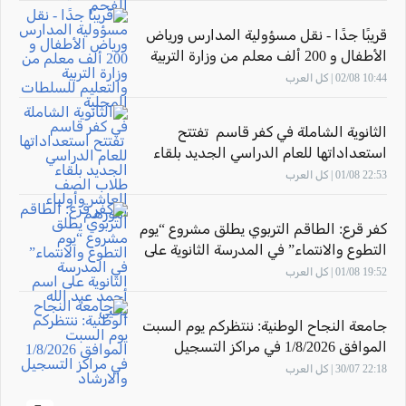
قريبًا جدًا - نقل مسؤولية المدارس ورياض
الأطفال و 200 ألف معلم من وزارة التربية
والتعليم للسلطات المحلية
10:44 02/08 | كل العرب
الثانوية الشاملة في كفر قاسم تفتتح
استعداداتها للعام الدراسي الجديد بلقاء
طلاب الصف العاشر وأولياء أمورهم
22:53 01/08 | كل العرب
كفر قرع: الطاقم التربوي يطلق مشروع “يوم
التطوع والانتماء” في المدرسة الثانوية على
اسم أحمد عبد الله يحيى
19:52 01/08 | كل العرب
جامعة النجاح الوطنية: ننتظركم يوم السبت
الموافق 1/8/2026 في مراكز التسجيل
والارشاد
22:18 30/07 | كل العرب