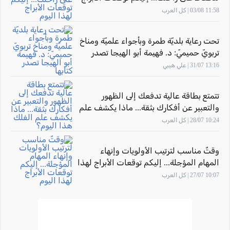
لهذا اليوم
11:58 03/08 | كل العرب
تحت رعاية بلديّة طمرة وبأجواء علميّة ومناخ
تربويّ حميميّ: د. فهيمة أبو الهيجا تصدر
كتابها "أثر المهارة" بحضور الاتّحاد القطريّ
13:16 31/07 | علي هيبي
للأدباء الفلسطينيّين
تتمتع بطاقة عالية تدفعك إلى الظهور
والتعبير عن أفكارك بثقة... ماذا يكشف علم
الفلك هذا اليوم؟
10:24 28/07 | كل العرب
وقتٌ مناسب لترتيب الأولويات وإنهاء
المهام المؤجلة... إليكم توقعات الأبراج لهذا
اليوم
10:07 27/07 | كل العرب