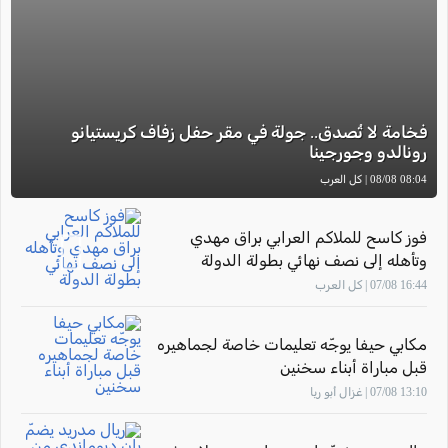
فخامة لا تُصدق.. جولة في مقر حفل زفاف كريستيانو
رونالدو وجورجينا
08:04 08/08 | كل العرب
فوز كاسح للملاكم العرابي براق مهدي
وتأهله إلى نصف نهائي بطولة الدولة
16:44 07/08 | كل العرب
مكابي حيفا يوجّه تعليمات خاصة لجماهيره
قبل مباراة أبناء سخنين
13:10 07/08 | غزال أبو ريا