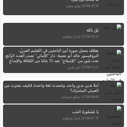
20:59 07/08 | زهير دعيم
ثِقْ بالله
18:10 07/08 | كمال إبراهيم
بغلاف يحمل صورة أبرز الباحثين في التّعليم العربيّ،
البروفيسور خالد أبو عصبة: دار "الأماني" تصدر العدد الرّابع،
عدد تمّوز من "الإصلاح" بعد 55 عامًا من الثّقافة والإبداع
13:21 07/08 | علي هيبي
أمةٌ تدين بدينٍ واحد، وتتحدث لغة واحدة، فكيف عجزت عن
العيش المشترك؟
08:09 07/08 | صالح نجيدات
يَا عُصْفُورَةَ الحُب
07:35 07/08 | كمال إبراهيم