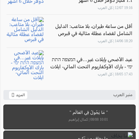
1.1 مليار دولار خلال 6 أشهر
19:16 12/07 | كل العرب
أقل من ساعة طيران، بلا متاعب: الدليل
الشامل لقضاء عطلة مثالية في قبرص
18:20 14/06 | كل العرب
عيد الأضحى بإيلات غير…في המצפה התת
ימי - بارك الأوكفاريوم التحت المائي- ايلات
17:43 18/05 | كل العرب
منبر العرب
المزيد
" مَا يَجُولُ فِي العَالَم "
10:01 08/08 | كمال إبراهيم
ما بخاف مِن بُكره