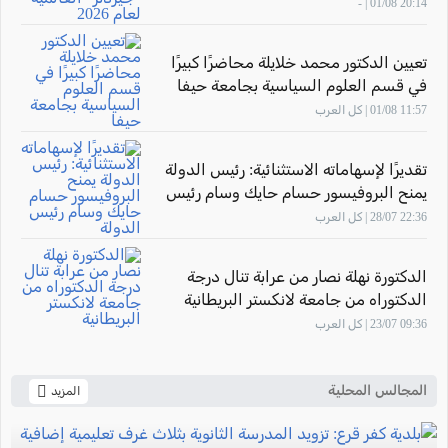
20:14 01/08 | -
تعيين الدكتور محمد خلايلة محاضرًا كبيرًا
في قسم العلوم السياسية بجامعة حيفا
11:57 01/08 | كل العرب
تقديرًا لإسهاماته الاستثنائية: رئيس الدولة
يمنح البروفيسور حسام حايك وسام رئيس
الدولة
22:36 28/07 | كل العرب
الدكتورة نهلة نصار من عرابة تنال درجة
الدكتوراه من جامعة لانكستر البريطانية
09:36 23/07 | كل العرب
المجالس المحلية
المزيد