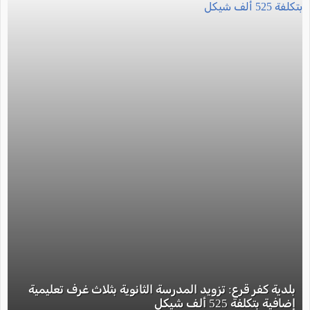
بلدية كفر قرع: تزويد المدرسة الثانوية بثلاث غرف تعليمية
إضافية بتكلفة 525 ألف شيكل