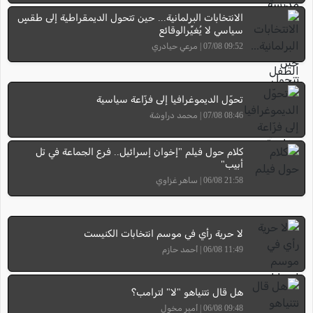
الانتخابات البرلمانية... حين تتحول الديمقراطية إلى طقسٍ
سياسي لا يُغيِّرالوقائع
09:52 07/08 | مرعي حيادري
تحوّل الديموغرافيا إلى فزّاعة سياسية
08:46 07/08 | محمد دراوشة
كلام حول فيلم "إخوان إسرائيل.. فرع الجماعة في تل
أبيب"
21:58 06/08 | ساهر غزاوي
لا حرية رأي في موسم انتخابات الكنيست
11:49 06/08 | أحمد حازم
هل قال نتنياهو "لا" لترامب؟
09:48 06/08 | أمير مخول