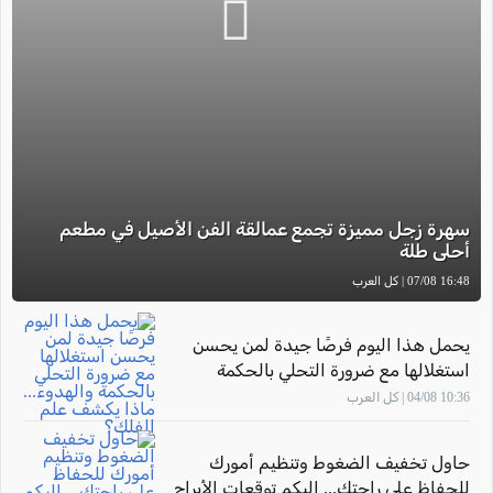
سهرة زجل مميزة تجمع عمالقة الفن الأصيل في مطعم
أحلى طلة
16:48 07/08 | كل العرب
يحمل هذا اليوم فرصًا جيدة لمن يحسن
استغلالها مع ضرورة التحلي بالحكمة
والهدوء... ماذا يكشف علم الفلك؟
10:36 04/08 | كل العرب
حاول تخفيف الضغوط وتنظيم أمورك
للحفاظ على راحتك... إليكم توقعات الأبراج