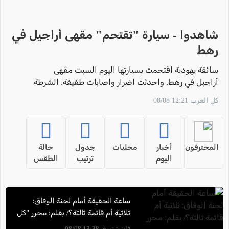
شاهدوا - سيارة "تقتحم" مقهى أراجيل في
رهط
سائقة يهودية اقتحمت بسيارتها اليوم السبت مقهى
أراجبل في رهط. واحدثت اضرار واصابات طفيفة. الشرطة
تحقق في خلفية الحادث
كل العرب 12:21 08/08
المحترفون
أخبار
محليات
جدول
حالة
اليوم
ترتيب
الطقس
ساعة الحقيقة أمام لجنة الوفاق:
ثلاثية أم قائمة ثالثة؟/ بقلم: محرر "كل
العرب" فايز شتيوي
فايز شتيوي 13:38 08/08