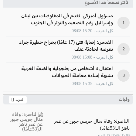
الأكثر تصفحاً هذا الأسبوع
مسؤول أميركي: تقدم في المفاوضات بين لبنان
وإسرائيل رغم التصعيد والتوتر في الجنوب
1
كل العرب - 15:20 08/08
القدس: إصابة فتى (17 عامًا) بجراح خطيرة جراء
تعرضه لحادثة عنف
2
كل العرب - 15:08 08/08
اعتقال 4 أشخاص من جلجولية والضفة الغربية
بشبهة إساءة معاملة الحيوانات
3
كل العرب - 15:35 08/08
وفيات
المزيد
الناصرة: وفاة منال جريس جبور عن عمر
ناهز الـ(53عامًا)
15:00 25/07 | كل العرب