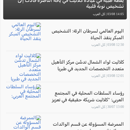
يقظة طبية في عيادة كلاليت في يافة الناصرة قادت إلى
تشخيص نوبة قلبية
14:05 03/08 | كل العرب
اليوم العالمي لسرطان الرئة: التشخيص
المبكر ينقذ الحياة
12:50 03/08 | كل العرب
كلاليت لواء الشمال تدشّن مركز التأهيل
متعدد التخصصات الجديد في طبريا
12:01 03/08 | كل العرب
رؤساء السلطات المحلية في المجتمع
العربي: "كلاليت شريكة حقيقية في تعزيز
صحة أهالينا"
13:00 30/07 | كل العرب
الممرضة المسؤولة عن قسم الوالدات