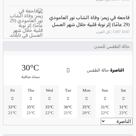
فاجعة في زيمر: وفاة الشاب نور العامودي
(29 عامًا) إثر نوبة قلبية خلال شهر العسل
في تايلاند
10:07 15/07 | كل العرب
حالة الطقس للمدن
30°C
الناصرة
حالة الطقس
سماء صافية
Fri
Thu
Wed
Tue
Mon
Sun
Sat
33°C
35°C
35°C
36°C
35°C
31°C
31°C
21°C
21°C
22°C
21°C
20°C
22°C
23°C