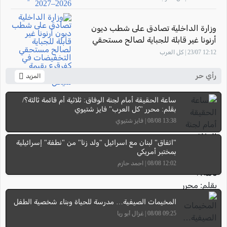
وزارة الداخلية تصادق على شطب ديون
أرنونا غير قابلة للجباية لصالح مستحقي
التخفيضات في كفرقرع بقيمة تتجاوز 7.58
12:12 23/07 | كل العرب
مليون شيكل
رأي حر
المزيد
ساعة الحقيقة أمام لجنة الوفاق: ثلاثية أم قائمة ثالثة؟/
بقلم: محرر "كل العرب" فايز شتيوي
13:38 08/08 | فايز شتيوي
"اتفاق" لبنان مع اسرائيل "ولد زنا" من "نطفة" إسرائيلية
بمختبر أمريكي
12:02 08/08 | احمد حازم
المخيمات الصيفية… مدرسة للحياة وبناء شخصية الطفل
09:25 08/08 | غزال أبو ريا