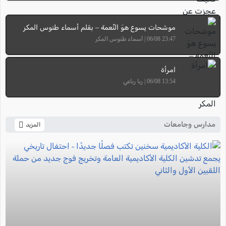
موشحات يسوع هوَ النِّعمة – بقلم أسماء طنوس المكر
23:47 06/08 | أسماء طنوس المكر
امرأة
13:54 06/08 | ربا رباعي
مدارس وجامعات
المزيد