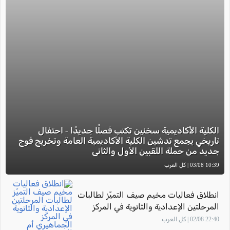
الكلية الأكاديمية سخنين تكتب فصلًا جديدًا - احتفال
تاريخي يجمع تدشين الكلية الأكاديمية العامة وتخريج فوج
جديد من حملة اللقبين الأول والثاني
10:39 03/08 | كل العرب
انطلاق فعاليات مخيم صيف التميّز لطالبات
المرحلتين الإعدادية والثانوية في المركز
الجماهيري أم الفحم
22:40 02/08 | كل العرب