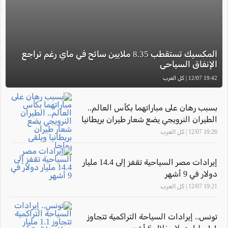
المكسيك تستقطب 8.35 ملايين سائح في ماي رغم تراجع
الإنفاق السياحي
19:42 12/07 | كل العرب
بسبب رهان على مباراتهما بكأس العالم..
الطيران النرويجي يضع شعار طيران بريطانيا
ويلقى رواجا
19:26 12/07 | كل العرب
إيرادات مصر السياحية تقفز إلى 14.4 مليار
دولار في 9 أشهر
19:21 12/07 | كل العرب
تونس.. إيرادات السياحة التراكمية تتجاوز