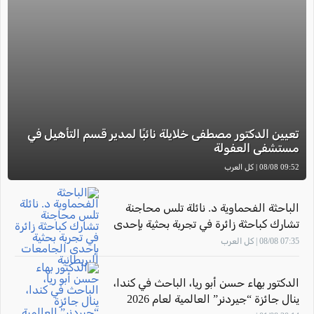
تعيين الدكتور مصطفى خلايلة نائبًا لمدير قسم التأهيل في
مستشفى العفولة
09:52 08/08 | كل العرب
الباحثة الفحماوية د. نائلة تلس محاجنة
تشارك كباحثة زائرة في تجربة بحثية بإحدى
الجامعات البريطانية
07:35 08/08 | كل العرب
الدكتور بهاء حسن أبو ريا، الباحث في كندا،
ينال جائزة “جيردنر” العالمية لعام 2026