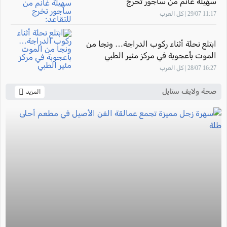
سهيلة غانم من ساجور تخرج
للتقاعد: "أشعر بالفخر لأنني ساهمت في
11:17 29/07 | كل العرب
تأهيل أجيال من القابلات المتميزات في
المركز الطبي زيف"
ابتلع نحلة أثناء ركوب الدراجة… ونجا من
الموت بأعجوبة في مركز مئير الطبي
16:27 28/07 | كل العرب
صحة ولايف ستايل
المزيد