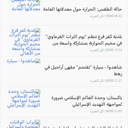
حالة الطقس: الحرارة حول معدلاتها العامة
06:55 08/08 | كل العرب
بلدية كفر قرع تنظم “يوم التراث القرعاوي”
في مخيم الحوارنة بمشاركة واسعة من
الأهالي
13:14 08/08 | كل العرب
شاهدوا - سيارة "تقتحم" مقهى أراجيل في
رهط
12:21 08/08 | كل العرب
باكستان: وحدة العالم الإسلامي ضرورة
لمواجهة التهديد الإسرائيلي
11:05 08/08 | كل العرب