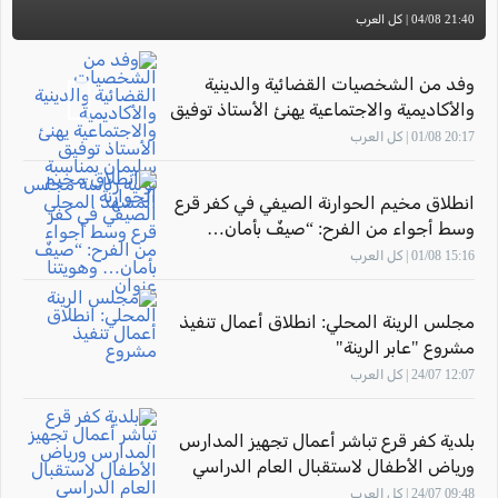
21:40 04/08 | كل العرب
وفد من الشخصيات القضائية والدينية
والأكاديمية والاجتماعية يهنئ الأستاذ توفيق
سليمان بمناسبة توليه رئاسة مجلس
20:17 01/08 | كل العرب
المشهد المحلي
انطلاق مخيم الحوارنة الصيفي في كفر قرع
وسط أجواء من الفرح: “صيفٌ بأمان…
وهويتنا عنوان"
15:16 01/08 | كل العرب
مجلس الرينة المحلي: انطلاق أعمال تنفيذ
مشروع "عابر الرينة"
12:07 24/07 | كل العرب
بلدية كفر قرع تباشر أعمال تجهيز المدارس
ورياض الأطفال لاستقبال العام الدراسي
2026–2027
09:48 24/07 | كل العرب