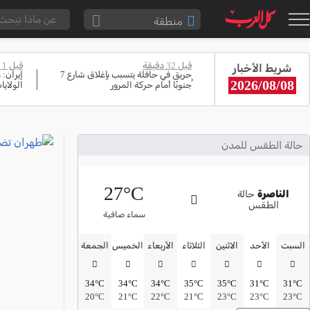
منطقة
الناصرة والقضاء
قبل 32 دقيقة
قبل 1 ساعة
شريط الأخبار
القدس والقضاء
حريق في حافلة يتسبب بإغلاق شارع 7
إيران: 
‹
2026/08/08
جنوبًا أمام حركة المرور
الولاي
المثلث الشمالي
وادي عارة
سخنين والمنطقة
حالة الطقس للمدن
حيفا والمنطقة
27°C
شفاعمرو والقضاء
الناصرة
حالة
الطقس
الضفة الغربية
سماء صافية
قطاع غزة
السبت
الأحد
الاثنين
الثلاثاء
الأربعاء
الخميس
الجمعة
النقب
34°C
34°C
34°C
35°C
35°C
31°C
31°C
قرى المرج
20°C
21°C
22°C
21°C
23°C
23°C
23°C