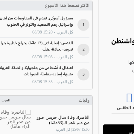
الأكثر تصفحاً هذا الأسبوع
مسؤول أميركي: تقدم في المفاوضات بين لبنان
1
وإسرائيل رغم التصعيد والتوتر في الجنوب
كل العرب - 15:20 08/08
ب واشنطن
القدس: إصابة فتى (17 عامًا) بجراح خطيرة جرا
2
تعرضه لحادثة عنف
كل العرب - 15:08 08/08
ها
اعتقال 4 أشخاص من جلجولية والضفة الغربية
3
بشبهة إساءة معاملة الحيوانات
كل العرب - 15:35 08/08
وفيات
المزيد
 الطقس
الناصرة: وفاة منال جريس جبور
عن عمر ناهز الـ(53عامًا)
15:00 25/07 | كل العرب