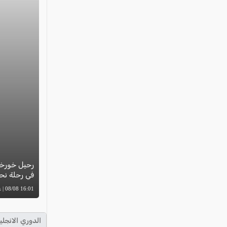
رحيل خورخي
في رحلة نحو
16:01 08/08 | غزال أبو ريا
الدوري الانجلي