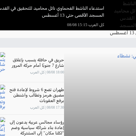
استدعاء الناشط الفحماوي نائل محاميد للتحقيق في القد
المسجد الأقصى حتى 13 أغسطس
كل العرب 15:15 08/08
حريق في حافلة يتسبب بإغلاق
شارع 7 جنوبًا أمام حركة المرور
18:00 08/08 | كل العرب
طهران تضع 6 شروط لإعادة فتح
مضيق هرمز وتطالب واشنطن
برفع العقوبات
17:30 08/08 | كل العرب
رؤساء مجالس عربية يدعون إلى
إعادة بناء شراكة سياسية وضم
"لكلنا مكان" إلى المشتركة