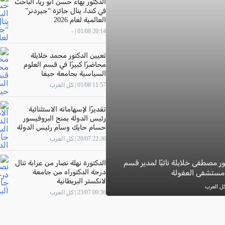
الدكتور بهاء حسن أبو ريا، الباحث
في كندا، ينال جائزة “جيردنر”
العالمية لعام 2026
20:14 01/08 | -
تعيين الدكتور محمد خلايلة
محاضرًا كبيرًا في قسم العلوم
السياسية بجامعة حيفا
11:57 01/08 | كل العرب
تقديرًا لإسهاماته الاستثنائية:
رئيس الدولة يمنح البروفيسور
حسام حايك وسام رئيس الدولة
22:36 28/07 | كل العرب
ور مصطفى خلايلة نائبًا لمدير قسم
الدكتورة نهلة نصار من عرابة تنال
درجة الدكتوراه من جامعة
 مستشفى العفولة
لانكستر البريطانية
09:36 23/07 | كل العرب