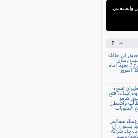
س وإبعاده عن
أخبار