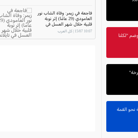
فاجعة في زيمر: وفاة الشاب نور
العامودي (29 عامًا) إثر نوبة
قلبية خلال شهر العسل في
تايلاند
10:07 15/07 | كل العرب
ضم "لكلنا
رخة"
 نحو القمة