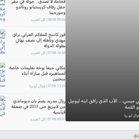
فخامة لا تُصدق.. جولة في مقر
حفل زفاف كريستيانو رونالدو
وجورجينا
08:04 08/08 | كل العرب
فوز كاسح للملاكم العرابي براق
مهدي وتأهله إلى نصف نهائي
بطولة الدولة
16:44 07/08 | كل العرب
مكابي حيفا يوجّه تعليمات خاصة
لجماهيره قبل مباراة أبناء
سخنين
13:10 07/08 | غزال أبو ريا
 ميسي… الأب الذي رافق ابنه ليونيل
ريال مدريد يضمّ يان ديوماندي
من لايبزيغ حتى 2033 في صفقة
 القمة
قياسية
00:07 07/08 | كل العرب
زي