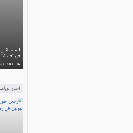
للعام الثان
في "فرخة"
18:16 08/08 | كل العرب
اخبار الرياض