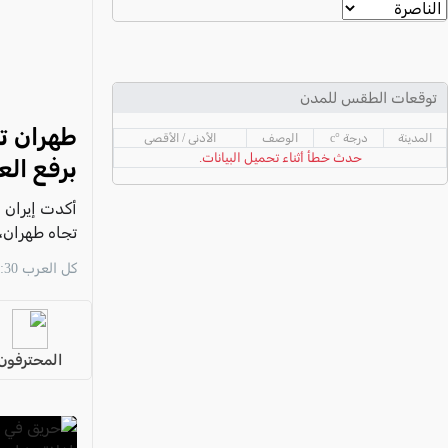
عكا والمنطقة
كفرياسيف والقضاء
مدن الساحل
توقعات الطقس للمدن
الجليل الاعلى
المدينة
درجة °c
الوصف
الأدنى / الأقصى
المغار والقضاء
حدث خطأ أثناء تحميل البيانات.
برفع الع
الشاغور
أكدت إيران أ
الرامة والمنطقة
تجاه طهران، 
المثلث الجنوبي
المضيق،
كل العرب 17:30 08/08
منطقة الجولان
المحترفون