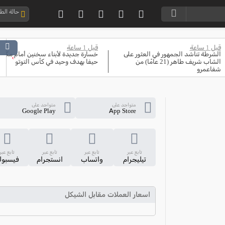
حالة ال
قبل 1 ساعة
قبل 1 ساعة
الشرطة تناشد الجمهور في العثور على
خسارة جديدة لأبناء سخنين أمام مكابي
›
الشاب شريف طاهر (21 عامًا) من
حيفا بهدف وحيد في كأس التوتو
شفاعمرو
متواجد على
متواجد على
Google Play
App Store
تابع عبر
تابع عبر
تابع عبر
تابع عبر
تيليجرام
واتساب
انستجرام
فيسبو
اسعار العملات مقابل الشيكل