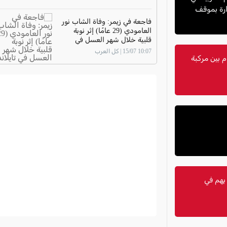
ارة بموقف
فاجعة في زيمر: وفاة الشاب نور
العامودي (29 عامًا) إثر نوبة
قلبية خلال شهر العسل في
تايلاند
10:07 15/07 | كل العرب
 بين مركبة
.. الشرطة تعتقل 4 مشتبه بهم في