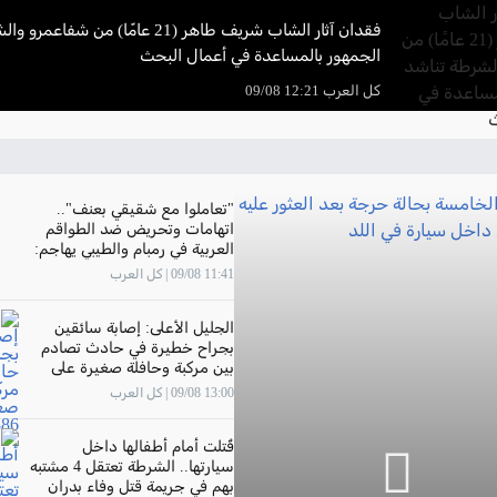
فقدان آثار الشاب شريف طاهر (21 عامًا) من ش
الجمهور بالمساعدة في أعمال البحث
كل العرب 12:21 09/08
"تعاملوا مع شقيقي بعنف"..
اتهامات وتحريض ضد الطواقم
العربية في رمبام والطيبي يهاجم:
"حملة عنصرية وفاشية.. واطالب
11:41 09/08 | كل العرب
الإدارة بموقف واضح وداعم
الجليل الأعلى: إصابة سائقين
بجراح خطيرة في حادث تصادم
بين مركبة وحافلة صغيرة على
شارع 886
13:00 09/08 | كل العرب
قُتلت أمام أطفالها داخل
سيارتها.. الشرطة تعتقل 4 مشتبه
بهم في جريمة قتل وفاء بدران