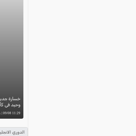
خسارة جديدة
وحيد في كأ
11:29 09/08 | عوض دراوشة
الدوري الانجلي