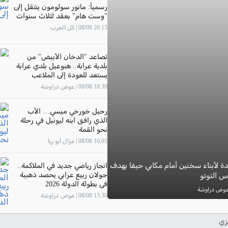
رسمياً: مانور سولومون ينتقل إلى
"وست هام" بعقد لثلاث سنوات
20:15 08/08 | كل العرب
تصاعد "الدخان الأبيض" من
بلدية عرابة.. هبوعيل بلدي عرابة
يستعد للعودة إلى الملاعب
18:39 08/08 | عوض دراوشة
رحيل خورخي ميسي… الأب
الذي رافق ابنه ليونيل في رحلة
نحو القمة
16:01 08/08 | غزال أبو ريا
 لأبناء سخنين أمام مكابي حيفا بهدف
انجاز رياضي جديد في الملاكمة..
جولان ربيع عرابي يحصد ذهبية
س التوتو
في بطولة الدولة 2026
15:30 08/08 | عوض دراوشة
زي