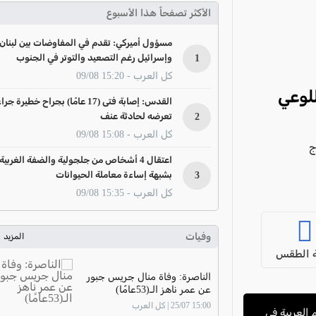
الأكثر تصفحاً هذا الأسبوع
مسؤول أميركي: تقدم في المفاوضات بين لبنان
1
وإسرائيل رغم التصعيد والتوتر في الجنوب
كل العرب - 15:20 09/08
للوعي
القدس: إصابة فتى (17 عامًا) بجراح خطيرة جرا
2
تعرضه لحادثة عنف
كل العرب - 15:08 09/08
ج
اعتقال 4 أشخاص من جلجولية والضفة الغربية
3
بشبهة إساءة معاملة الحيوانات
كل العرب - 15:35 09/08
وفيات
المزيد
 الطقس
الناصرة: وفاة منال جريس جبور
عن عمر ناهز الـ(53عامًا)
15:00 25/07 | كل العرب
العربية في