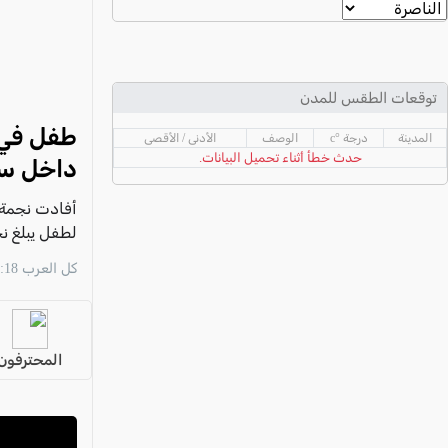
عكا والمنطقة
كفرياسيف والقضاء
مدن الساحل
توقعات الطقس للمدن
الجليل الاعلى
طفل في ا
المدينة
درجة °c
الوصف
الأدنى / الأقصى
المغار والقضاء
حدث خطأ أثناء تحميل البيانات.
داخل سيا
الشاغور
أفادت نجمة د
الرامة والمنطقة
لطفل يبلغ نحو 5 سنوات، بعد العثور عليه فاقدًا للوعي داخل سيارة
المثلث الجنوبي
كل العرب 13:18 09/08
منطقة الجولان
المحترفون