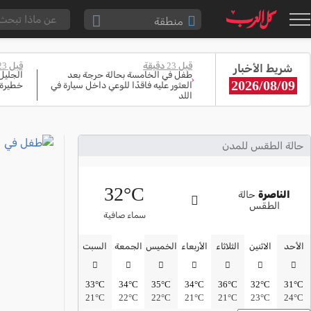
منطقة
الناصرة والقضاء
قبل 23 دقيقة
قبل 23 دقيقة
شريط الأخبار
القدس والقضاء
طفل في الخامسة بحالة حرجة بعد
الجليل
‹
2026/08/09
العثور عليه فاقدًا للوعي داخل سيارة في
خطيرة 
المثلث الشمالي
اللد
وادي عارة
سخنين والمنطقة
حالة الطقس للمدن
حيفا والمنطقة
32°C
شفاعمرو والقضاء
الناصرة
حالة
الطقس
الضفة الغربية
سماء صافية
قطاع غزة
الأحد
الاثنين
الثلاثاء
الأربعاء
الخميس
الجمعة
السبت
النقب
33°C
34°C
35°C
34°C
36°C
32°C
31°C
قرى المرج
21°C
22°C
22°C
21°C
21°C
23°C
24°C