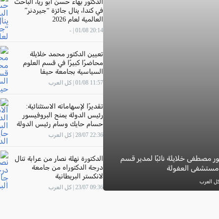
الدكتور بهاء حسن أبو ريا، الباحث
في كندا، ينال جائزة “جيردنر”
العالمية لعام 2026
20:14 01/08 | -
تعيين الدكتور محمد خلايلة
محاضرًا كبيرًا في قسم العلوم
السياسية بجامعة حيفا
11:57 01/08 | كل العرب
تقديرًا لإسهاماته الاستثنائية:
رئيس الدولة يمنح البروفيسور
حسام حايك وسام رئيس الدولة
22:36 28/07 | كل العرب
ور مصطفى خلايلة نائبًا لمدير قسم
الدكتورة نهلة نصار من عرابة تنال
درجة الدكتوراه من جامعة
 مستشفى العفولة
لانكستر البريطانية
09:36 23/07 | كل العرب