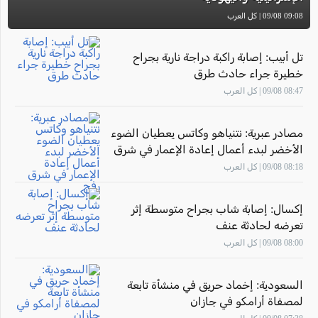
09:08 09/08 | كل العرب
تل أبيب: إصابة راكبة دراجة نارية بجراح
خطيرة جراء حادث طرق
08:47 09/08 | كل العرب
مصادر عبرية: نتنياهو وكاتس يعطيان الضوء
الأخضر لبدء أعمال إعادة الإعمار في شرق
رفح
08:18 09/08 | كل العرب
إكسال: إصابة شاب بجراح متوسطة إثر
تعرضه لحادثة عنف
08:00 09/08 | كل العرب
السعودية: إخماد حريق في منشأة تابعة
لمصفاة أرامكو في جازان