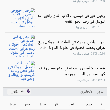
الملاعب
18:39 08/08 | عوض دراوشة
رحيل خورخي ميسي… الأب الذي رافق ابنه
ليونيل في رحلة نحو القمة
16:01 08/08 | غزال أبو ريا
انجاز رياضي جديد في الملاكمة.. جولان ربيع
عرابي يحصد ذهبية في بطولة الدولة 2026
15:30 08/08 | عوض دراوشة
فخامة لا تُصدق.. جولة في مقر حفل زفاف
كريستيانو رونالدو وجورجينا
08:04 08/08 | كل العرب
الانجليزي
الدوري الانجليزي
ترتيب الدوري الانجليزي
2024-2025
#
فريق
لعب
فاز
تعادل
خسر
نقاط