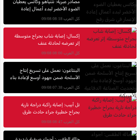
مصادر عبرية: نتنياهو وكاتس يعطيان
الضوء الأخضر لبدء أعمال إعادة
الإعمار في شرق رفح
كل العرب 08:18 09/08
إكسال: إصابة شاب بجراح متوسطة
إثر تعرضه لحادثة عنف
كل العرب 08:00 09/08
البنتاغون: نعمل على تسريع إنتاج
الأسلحة ضمن جهود أوسع لإعادة بناء
وتحديث الصناعة الدفاعية الأمريكية
كل العرب 07:38 09/08
تل أبيب: إصابة راكبة دراجة نارية
بجراح خطيرة جراء حادث طرق
كل العرب 08:47 09/08
حالة الطقس: أجواء صيفية شديدة