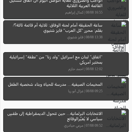
الواجب والضروري للغاية التوصل اليوم الى اتفاق لتشكيل
القائمة العربية الثلاثية
16:55 08/08 | كمال إبراهيم
ساعة الحقيقة أمام لجنة الوفاق: ثلاثية أم قائمة ثالثة؟/
بقلم: محرر "كل العرب" فايز شتيوي
13:38 08/08 | فايز شتيوي
"اتفاق" لبنان مع اسرائيل "ولد زنا" من "نطفة" إسرائيلية
بمختبر أمريكي
12:02 08/08 | احمد حازم
المخيمات الصيفية… مدرسة للحياة وبناء شخصية الطفل
09:25 08/08 | غزال أبو ريا
الانتخابات البرلمانية... حين تتحول الديمقراطية إلى طقسٍ
سياسي لا يُغيِّرالوقائع
09:52 07/08 | مرعي حيادري