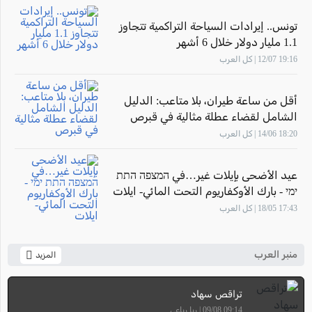
تونس.. إيرادات السياحة التراكمية تتجاوز
1.1 مليار دولار خلال 6 أشهر
19:16 12/07 | كل العرب
أقل من ساعة طيران، بلا متاعب: الدليل
الشامل لقضاء عطلة مثالية في قبرص
18:20 14/06 | كل العرب
عيد الأضحى بإيلات غير…في המצפה התת
ימי - بارك الأوكفاريوم التحت المائي- ايلات
17:43 18/05 | كل العرب
منبر العرب
المزيد
تراقص سهاد
09:14 09/08 | ربا رباعي