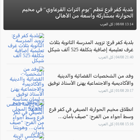
بلدية كفر قرع تنظم “يوم التراث القرعاوي” في مخيم
الحوارنة بمشاركة واسعة من الأهالي
13:14 08/08 | كل العرب
بلدية كفر قرع: تزويد المدرسة الثانوية بثلاث
غرف تعليمية إضافية بتكلفة 525 ألف شيكل
21:40 04/08 | كل العرب
وفد من الشخصيات القضائية والدينية
والأكاديمية والاجتماعية يهنئ الأستاذ توفيق
سليمان بمناسبة توليه رئاسة مجلس
20:17 01/08 | كل العرب
المشهد المحلي
انطلاق مخيم الحوارنة الصيفي في كفر قرع
وسط أجواء من الفرح: “صيفٌ بأمان…
وهويتنا عنوان"
15:16 01/08 | كل العرب