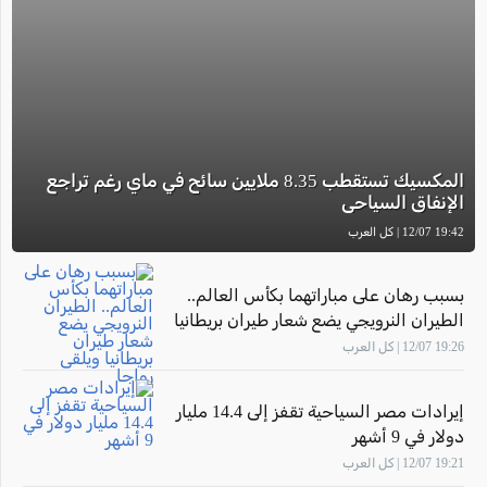
المكسيك تستقطب 8.35 ملايين سائح في ماي رغم تراجع
الإنفاق السياحي
19:42 12/07 | كل العرب
بسبب رهان على مباراتهما بكأس العالم..
الطيران النرويجي يضع شعار طيران بريطانيا
ويلقى رواجا
19:26 12/07 | كل العرب
إيرادات مصر السياحية تقفز إلى 14.4 مليار
دولار في 9 أشهر
19:21 12/07 | كل العرب