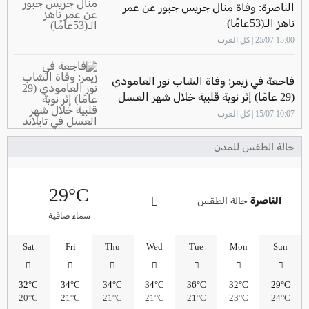
الناصرة: وفاة منال جريس جبور عن عمر
ناهز الـ(53عامًا)
15:00 25/07 | كل العرب
فاجعة في زيمر: وفاة الشاب نور العامودي
(29 عامًا) إثر نوبة قلبية خلال شهر العسل
في تايلاند
10:07 15/07 | كل العرب
حالة الطقس للمدن
29°C
الناصرة
حالة الطقس
سماء صافية
Sat
Fri
Thu
Wed
Tue
Mon
Sun
32°C
34°C
34°C
34°C
36°C
32°C
29°C
20°C
21°C
21°C
21°C
21°C
23°C
24°C