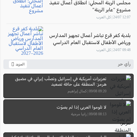
مجلس الرينة المحلي: انطلاق أعمال تنفيذ
مشروع "عابر الرينة"
12:07 24/07 | كل العرب
بلدية كفر قرع تباشر أعمال تجهيز المدارس
ورياض الأطفال لاستقبال العام الدراسي
2026–2027
09:48 24/07 | كل العرب
رأي حر
المزيد
تعزيزات أمريكية في إسرائيل وتصلّب إيراني في مضيق
هرمز: المنطقة على حافة تصعيد
09:20 09/08 | كمال إبراهيم
لا تلوموا العربي إذا لم يصوّت
08:13 09/08 | رانيا مرجية