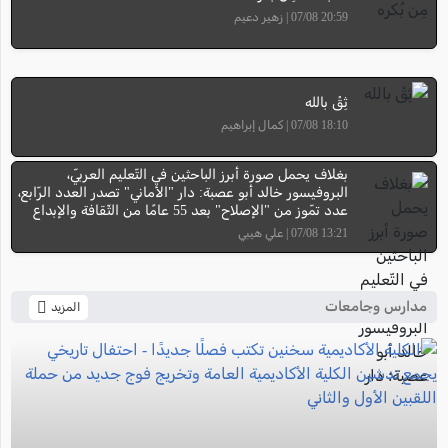
20:59 07/08 | زهير دعيم
ثِقْ بالله
18:10 07/08 | كمال إبراهيم
بغلاف يحمل صورة أبرز الباحثين في التّعليم العربيّ،
البروفيسور خالد أبو عصبة: دار "الأماني" تصدر العدد الرّابع،
عدد تمّوز من "الإصلاح" بعد 55 عامًا من الثّقافة والإبداع
13:21 07/08 | علي هيبي
مدارس وجامعات
المزيد