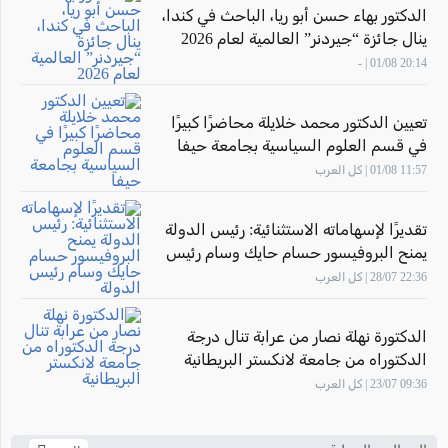
الدكتور بهاء حسن أبو ريا، الباحث في كندا،
ينال جائزة “جيردنر” العالمية لعام 2026
20:14 01/08 | -
تعيين الدكتور محمد خلايلة محاضرًا كبيرًا
في قسم العلوم السياسية بجامعة حيفا
11:57 01/08 | كل العرب
تقديرًا لإسهاماته الاستثنائية: رئيس الدولة
يمنح البروفيسور حسام حايك وسام رئيس
الدولة
22:36 28/07 | كل العرب
الدكتورة نهلة نصار من عرابة تنال درجة
الدكتوراه من جامعة لانكستر البريطانية
09:36 23/07 | كل العرب