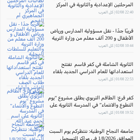
المرحلتين الإعدادية والثانوية في المركز
الجماهيري أم الفحم
22:40 02/08 | كل العرب
قريبًا جدًا - نقل مسؤولية المدارس ورياض
الأطفال و 200 ألف معلم من وزارة التربية
والتعليم للسلطات المحلية
10:44 02/08 | كل العرب
الثانوية الشاملة في كفر قاسم تفتتح
استعداداتها للعام الدراسي الجديد بلقاء
طلاب الصف العاشر وأولياء أمورهم
22:53 01/08 | كل العرب
كفر قرع: الطاقم التربوي يطلق مشروع “يوم
التطوع والانتماء” في المدرسة الثانوية على
اسم أحمد عبد الله يحيى
19:52 01/08 | كل العرب
جامعة النجاح الوطنية: ننتظركم يوم السبت
الموافق 1/8/2026 في مراكز التسجيل