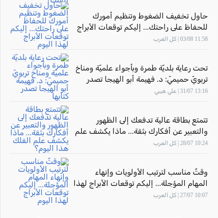
حاول تخفيف الضغوط وتنظيم أمورك
للحفاظ على راحتك... إليكم توقعات الأبراج
لهذا اليوم
11:58 03/08 | كل العرب
تحت رعاية بلديّة طمرة وبأجواء علميّة ومناخ
تربويّ حميميّ: د. فهيمة أبو الهيجا تصدر
كتابها "أثر المهارة" بحضور الاتّحاد القطريّ
13:16 31/07 | علي هيبي
للأدباء الفلسطينيّين
تتمتع بطاقة عالية تدفعك إلى الظهور
والتعبير عن أفكارك بثقة... ماذا يكشف علم
الفلك هذا اليوم؟
10:24 28/07 | كل العرب
وقتٌ مناسب لترتيب الأولويات وإنهاء
المهام المؤجلة... إليكم توقعات الأبراج لهذا
اليوم
10:07 27/07 | كل العرب