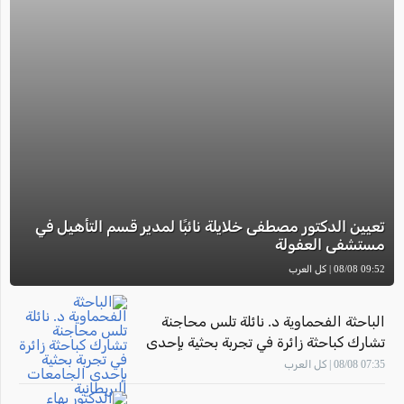
تعيين الدكتور مصطفى خلايلة نائبًا لمدير قسم التأهيل في
مستشفى العفولة
09:52 08/08 | كل العرب
الباحثة الفحماوية د. نائلة تلس محاجنة
تشارك كباحثة زائرة في تجربة بحثية بإحدى
الجامعات البريطانية
07:35 08/08 | كل العرب