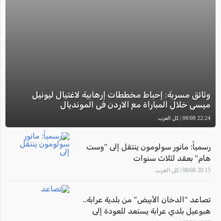
وثائق مسربة: إحباط مخططات إرهابية لاغتيال ليونيل
ميسي خلال المباراة مع الاردن في المونديال
22:24 08/08 | كل العرب
رسمياً: مانور سولومون ينتقل إلى "وست
هام" بعقد لثلاث سنوات
20:15 08/08 | كل العرب
تصاعد "الدخان الأبيض" من بلدية عرابة..
هبوعيل بلدي عرابة يستعد للعودة إلى