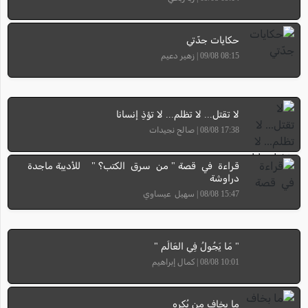
حكايات جدّتي
08:15 09/08 | زهير دعيم
لا تقتل... لا تظلم... لا تؤذِ إنسانا
17:38 08/08 | صالح نجيدات
قراءة في قصة " من سرق الكتب؟ " للأديبة ماجدة
دراوشة
15:47 08/08 | سهيل عيساوي
" مَا يَجُولُ فِي العَالَم "
10:01 08/08 | كمال إبراهيم
ما بخاف مِن بُكره