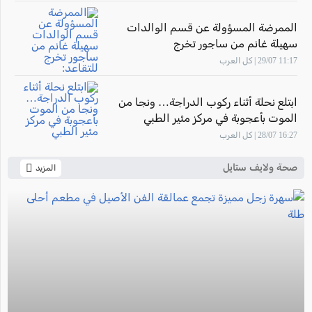
الممرضة المسؤولة عن قسم الوالدات
سهيلة غانم من ساجور تخرج
للتقاعد: "أشعر بالفخر لأنني ساهمت في
11:17 29/07 | كل العرب
تأهيل أجيال من القابلات المتميزات في
المركز الطبي زيف"
ابتلع نحلة أثناء ركوب الدراجة… ونجا من
الموت بأعجوبة في مركز مئير الطبي
16:27 28/07 | كل العرب
صحة ولايف ستايل
المزيد