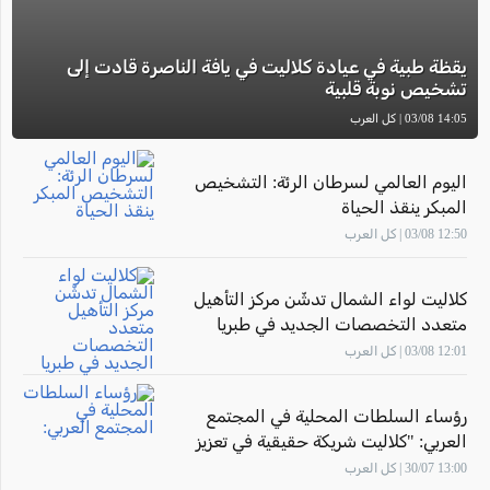
يقظة طبية في عيادة كلاليت في يافة الناصرة قادت إلى
تشخيص نوبة قلبية
14:05 03/08 | كل العرب
اليوم العالمي لسرطان الرئة: التشخيص
المبكر ينقذ الحياة
12:50 03/08 | كل العرب
كلاليت لواء الشمال تدشّن مركز التأهيل
متعدد التخصصات الجديد في طبريا
12:01 03/08 | كل العرب
رؤساء السلطات المحلية في المجتمع
العربي: "كلاليت شريكة حقيقية في تعزيز
صحة أهالينا"
13:00 30/07 | كل العرب