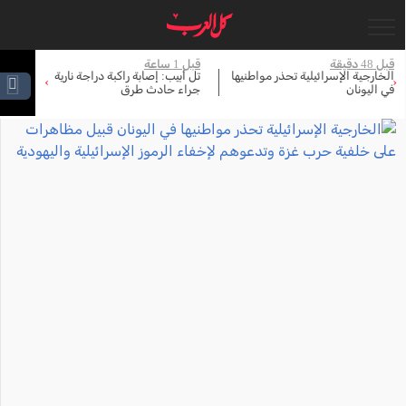
جاري التحميل...
قبل 1 ساعة
قبل 1 ساعة
يها
تل أبيب: إصابة راكبة دراجة نارية
مصادر: نتنياهو وكاتس يوافقان على
›
‹
جراء حادث طرق
إعمار شرق رفح