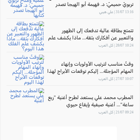
تربويّ حميميّ: د. فهيمة أبو الهيجا تصدر
كتابها "أثر المهارة" بحضور الاتّحاد القطريّ
13:16 31/07 | علي هيبي
للأدباء الفلسطينيّين
تتمتع بطاقة عالية تدفعك إلى الظهور
والتعبير عن أفكارك بثقة... ماذا يكشف علم
الفلك هذا اليوم؟
10:24 28/07 | كل العرب
وقتٌ مناسب لترتيب الأولويات وإنهاء
المهام المؤجلة... إليكم توقعات الأبراج لهذا
اليوم
10:07 27/07 | كل العرب
المطرب محمد علي يستعد لطرح أغنية "ربع
ساعة"... أغنية صيفية بإيقاع حيوي
09:24 21/07 | كل العرب