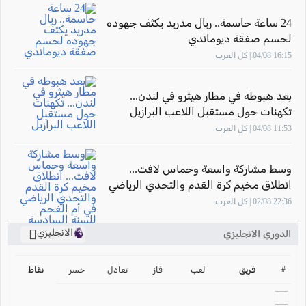
24 ساعة حاسمة.. ريال مدريد يكثف جهوده
لحسم صفقة ديوماندي
16:15 04/08 | كل العرب
بعد هبوطه في مطار هيثرو في لندن...
تكهنات حول مستقبل اللاعب البرازيل
"فينيسيوس جونيور"
11:53 04/08 | كل العرب
وسط مشاركة واسعة وحماس لافت...
انطلاق مخيم كرة القدم والتحدي الرياضي
في أم الفحم للسنة السادسة على التوالي
22:36 02/08 | كل العرب
الانجليزي
الدوري الانجليزي
ترتيب الدوري الانجليزي
2024-2025
#
فريق
لعب
فاز
تعادل
خسر
نقاط
ترتيب الدوري الاسباني