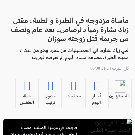
مأساة مزدوجة في الطيرة والطيبة: مقتل
زياد بشارة رمياً بالرصاص.. بعد عام ونصف
من جريمة قتل زوجته سوزان
لقي زياد بشارة، في الخمسينيات من عمره وهو من سكان
مدينة الطيرة، مصرعه مساء اليوم إثر تعرضه لجريمة
إطلاق نار مروعة في مدينة الطيبة، وذلك بعد مرور عام
كل العرب 21:24 05/08
ونصف فقط على مقتل زوجته المرحومة سوزان.
المحترفون
أخبار
محليات
جدول
حالة
اليوم
ترتيب
الطقس
فاجعة في عرعرة المثلث: مصرع
الطفل يامن سعيد أبو قرطومة (عامان