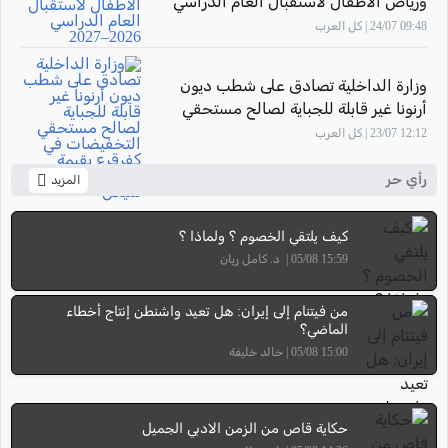
ورياض الأطفال لاستقبال العام الدراسي
2026–2027
09:48 24/07 | كل العرب
وزارة الداخلية تصادق على شطب ديون
أرنونا غير قابلة للجباية لصالح مستحقي
التخفيضات في كفرقرع بقيمة تتجاوز 7.58
12:12 23/07 | كل العرب
مليون شيكل
رأي حر
المزيد
كيف يلتقي الخصوم ؟ ولماذا ؟
15:59 05/08 | د. كامل ريان
من فيتنام إلى إيران: هل تعيد واشنطن إنتاج أخطاء
الماضي؟
15:00 05/08 | خالد خليفة
حكاية قاص من الزمن الادبي الجميل