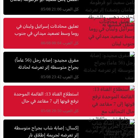
ونصف) إثر تعرضه لحادث دهس
كل العرب 21:06 05/08
والشرطة تعتقل مشتبهاً به
تعليق محادثات إسرائيل ولبنان في
روما وسط تصعيد ميداني في جنوب
لبنان
كل العرب 00:04 06/08
مفرق مجيدو: إصابة رجل (56 عاماً)
بجراح متوسطة إثر تعرضه لحادثة
عنف
كل العرب 23:42 05/08
استطلاع القناة 13: القائمة الموحدة
ترفع قوتها إلى 7 مقاعد في حال
التحالف مع سيجلوفيتش، و65% من
كل العرب 20:50 05/08
الشارع العربي يؤيدون دخولها الائتلاف
إكسال: إصابة شاب بجراح متوسطة
إثر تعرضه لجريمة إطلاق نار