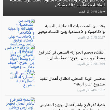
بلدية كفر قرع: تزويد المدرسة الثانوية بثلاث غرف تعليمية
إضافية بتكلفة 525 ألف شيكل
21:40 04/08 | كل العرب
وفد من الشخصيات القضائية والدينية
والأكاديمية والاجتماعية يهنئ الأستاذ توفيق
سليمان بمناسبة توليه رئاسة مجلس
20:17 01/08 | كل العرب
المشهد المحلي
انطلاق مخيم الحوارنة الصيفي في كفر قرع
وسط أجواء من الفرح: “صيفٌ بأمان…
وهويتنا عنوان"
15:16 01/08 | كل العرب
مجلس الرينة المحلي: انطلاق أعمال تنفيذ
مشروع "عابر الرينة"
12:07 24/07 | كل العرب
بلدية كفر قرع تباشر أعمال تجهيز المدارس