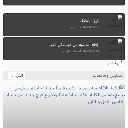
حَيِّ المُكيِّفَ
11:39 04/08 | حاتم جوعية
إقلع الخشبه من عينكَ كَي تُبصِر
10:04 04/08 | أسماء طنوس
مدارس وجامعات
المزيد