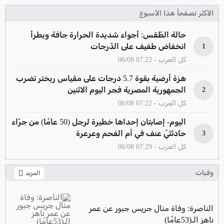
الأكثر تصفحاً هذا الأسبوع
حالة الطّقس: أجواء شديدة الحرارة جافة ويطرأ
انخفاض طفيف على الدّرجات
1
كل العرب - 07:22 06/08
هزة أرضية بقوة 5.7 درجات على مقياس ريختر تضرب
الجمهورية المصرية فجر اليوم الاثنين
2
كل العرب - 07:22 06/08
اليوم- إصابتان إحداها خطيرة لرجل (50 عامًا) من جرّاء
حادثتَيْ عنف في أم الفحم وعرعرة
3
كل العرب - 07:29 06/08
وفيات
المزيد
الناصرة: وفاة منال جريس جبور عن عمر
ناهز الـ(53عامًا)