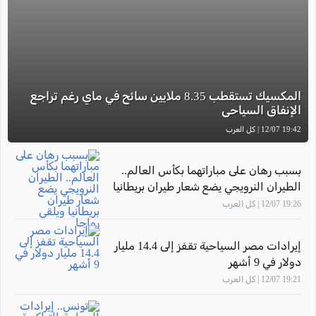
المكسيك تستقطب 8.35 ملايين سائح في ماي رغم تراجع
الإنفاق السياحي
19:42 12/07 | كل العرب
بسبب رهان على مباراتهما بكأس العالم..
الطيران النرويجي يضع شعار طيران بريطانيا
ويلقى رواجا
19:26 12/07 | كل العرب
إيرادات مصر السياحية تقفز إلى 14.4 مليار
دولار في 9 أشهر
19:21 12/07 | كل العرب