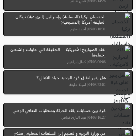
14:26 05/08 | ناجي ظاهر
الخصمان تركيا (المسلمة) وإسرائيل (اليهودية) تربكان
الحليفة أمريكا (المسيحية)
10:31 05/08 | أحمد حازم
نفاد الصواريخ الأمريكية… الحقيقة التي حاولت واشنطن
إخفاءها
00:06 05/08 | كمال إبراهيم
هل يغير اتفاق غزة الجديد حياة الأهالي؟
23:02 04/08 | أمينة خليفة
غزة بين حسابات بقاء الحركة ومتطلبات التعافي الوطني
16:27 04/08 | عبد الباري فياض
من وزارة التربية والتعليم إلى السلطات المحلية: إصلاح