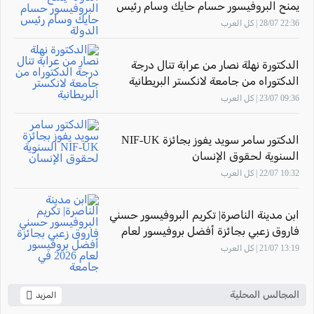
يمنح البروفيسور حسام حايك وسام رئيس
الدولة
22:36 28/07 | كل العرب
الدكتورة نهلة نصار من عرابة تنال درجة
الدكتوراه من جامعة لانكستر البريطانية
09:36 23/07 | كل العرب
الدكتور سامر سويد يفوز بجائزة NIF-UK
السنوية لحقوق الإنسان
10:32 22/07 | كل العرب
ابن مدينة الناصرة| تكريم البروفيسور حسني
فاروق زعبي بجائزة أفضل بروفيسور لعام
2026 في جامعة "The New Economic
13:19 21/07 | كل العرب
School"- موسكو
المجالس المحلية
المزيد