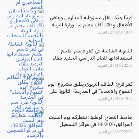
قريبًا جدًا - نقل مسؤولية المدارس ورياض
الأطفال و 200 ألف معلم من وزارة التربية
والتعليم للسلطات المحلية
10:44 02/08 | كل العرب
الثانوية الشاملة في كفر قاسم تفتتح
استعداداتها للعام الدراسي الجديد بلقاء
طلاب الصف العاشر وأولياء أمورهم
22:53 01/08 | كل العرب
كفر قرع: الطاقم التربوي يطلق مشروع “يوم
التطوع والانتماء” في المدرسة الثانوية على
اسم أحمد عبد الله يحيى
19:52 01/08 | كل العرب
جامعة النجاح الوطنية: ننتظركم يوم السبت
الموافق 1/8/2026 في مراكز التسجيل
والارشاد
22:18 30/07 | كل العرب