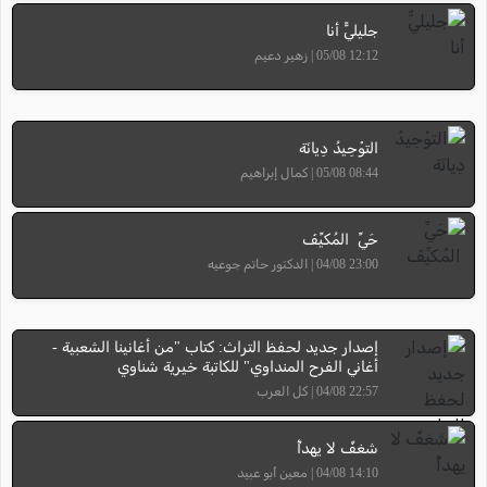
جليليٌّ أنا
12:12 05/08 | زهير دعيم
التوْحِيدُ دِيانَة
08:44 05/08 | كمال إبراهيم
حَيِّ المُكيِّفَ
23:00 04/08 | الدكتور حاتم جوعيه
إصدار جديد لحفظ التراث: كتاب "من أغانينا الشعبية -
أغاني الفرح المنداوي" للكاتبة خيرية شناوي
22:57 04/08 | كل العرب
شغفٌ لا يهدأُ
14:10 04/08 | معين أبو عبيد