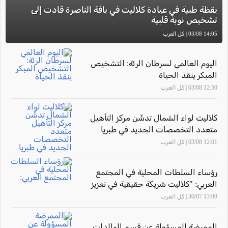
يقظة طبية في عيادة كلاليت في يافة الناصرة قادت إلى
تشخيص نوبة قلبية
14:05 03/08 | كل العرب
اليوم العالمي لسرطان الرئة: التشخيص
المبكر ينقذ الحياة
12:50 03/08 | كل العرب
كلاليت لواء الشمال تدشّن مركز التأهيل
متعدد التخصصات الجديد في طبريا
12:01 03/08 | كل العرب
رؤساء السلطات المحلية في المجتمع
العربي: "كلاليت شريكة حقيقية في تعزيز
صحة أهالينا"
13:00 30/07 | كل العرب
الممرضة المسؤولة عن قسم الوالدات