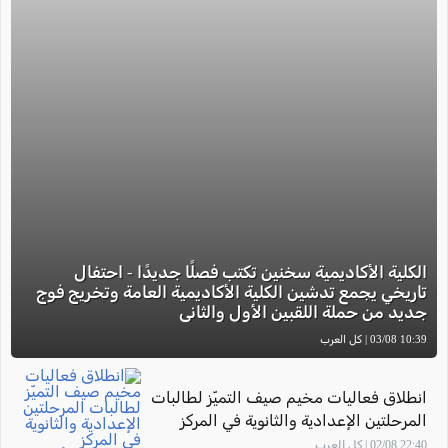
الكلية الأكاديمية سخنين تكتب فصلًا جديدًا - احتفال
تاريخي يجمع تدشين الكلية الأكاديمية العامة وتخريج فوج
جديد من حملة اللقبين الأول والثاني
10:39 03/08 | كل العرب
انطلاق فعاليات مخيم صيف التميّز لطالبات
المرحلتين الإعدادية والثانوية في المركز
الجماهيري أم الفحم
22:40 02/08 | كل العرب