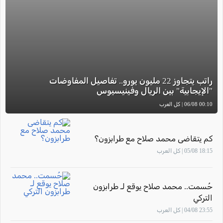
راتب يتجاوز 22 مليون يورو.. تفاصيل المفاوضات
"الإيجابية" بين الريال وفينيسيوس
00:10 06/08 | كل العرب
كم يتقاضى محمد صلاح مع طرابزون؟
18:15 05/08 | كل العرب
حُسمت.. محمد صلاح يوقع لـ طرابزون
التركي
23:55 04/08 | كل العرب