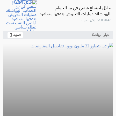
خلال اجتماع شعبي في بير الحمام..
الهواشلة: عمليات التحريش هدفها مصادرة
أراضي النقب تحت غطاء سياسي متطرف
20:42 05/08 | كل العرب
اخبار الرياضة
المزيد