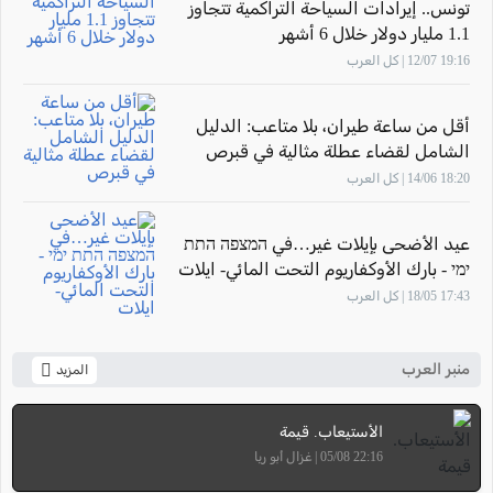
تونس.. إيرادات السياحة التراكمية تتجاوز
1.1 مليار دولار خلال 6 أشهر
19:16 12/07 | كل العرب
أقل من ساعة طيران، بلا متاعب: الدليل
الشامل لقضاء عطلة مثالية في قبرص
18:20 14/06 | كل العرب
عيد الأضحى بإيلات غير…في המצפה התת
ימי - بارك الأوكفاريوم التحت المائي- ايلات
17:43 18/05 | كل العرب
منبر العرب
المزيد
الأستيعاب. قيمة
22:16 05/08 | غزال أبو ريا