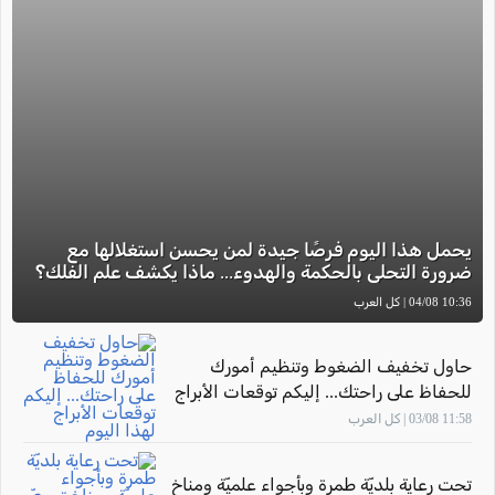
يحمل هذا اليوم فرصًا جيدة لمن يحسن استغلالها مع
ضرورة التحلي بالحكمة والهدوء... ماذا يكشف علم الفلك؟
10:36 04/08 | كل العرب
حاول تخفيف الضغوط وتنظيم أمورك
للحفاظ على راحتك... إليكم توقعات الأبراج
لهذا اليوم
11:58 03/08 | كل العرب
تحت رعاية بلديّة طمرة وبأجواء علميّة ومناخ