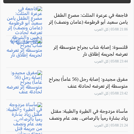
فاجعة في عرعرة المثلث: مصرع الطفل
يامن سعيد أبو قرطومة (عامان ونصف) إثر
تعرضه لحادث دهس والشرطة تعتقل
21:06 05/08 | كل العرب
مشتبهاً به
قلنسوة: إصابة شاب بجراح متوسطة إثر
تعرضه لجريمة إطلاق نار
23:44 05/08 | كل العرب
مفرق مجيدو: إصابة رجل (56 عاماً) بجراح
متوسطة إثر تعرضه لحادثة عنف
23:42 05/08 | كل العرب
مأساة مزدوجة في الطيرة والطيبة: مقتل
زياد بشارة رمياً بالرصاص.. بعد عام ونصف
من جريمة قتل زوجته سوزان
21:24 05/08 | كل العرب