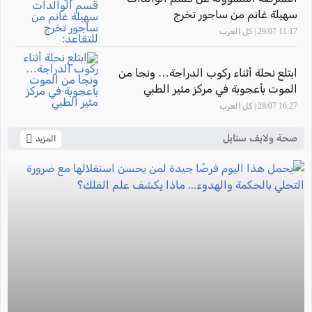
سهيلة غانم من ساجور تخرج
للتقاعد: "أشعر بالفخر لأنني ساهمت في
11:17 29/07 | كل العرب
تأهيل أجيال من القابلات المتميزات في
المركز الطبي زيف"
ابتلع نحلة أثناء ركوب الدراجة… ونجا من
الموت بأعجوبة في مركز مئير الطبي
16:27 28/07 | كل العرب
صحة ولايف ستايل
المزيد