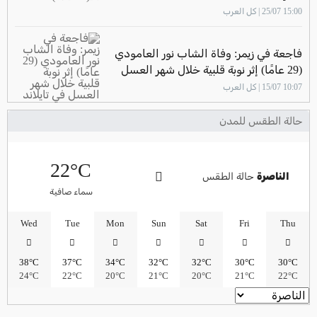
15:00 25/07 | كل العرب
فاجعة في زيمر: وفاة الشاب نور العامودي
(29 عامًا) إثر نوبة قلبية خلال شهر العسل
في تايلاند
10:07 15/07 | كل العرب
حالة الطقس للمدن
22°C
الناصرة
حالة الطقس
سماء صافية
Wed
Tue
Mon
Sun
Sat
Fri
Thu
38°C
37°C
34°C
32°C
32°C
30°C
30°C
24°C
22°C
20°C
21°C
20°C
21°C
22°C