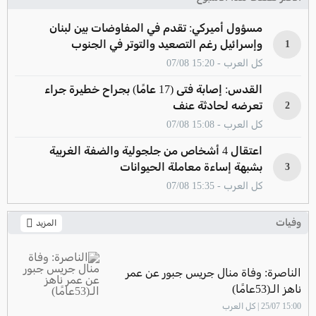
مسؤول أميركي: تقدم في المفاوضات بين لبنان
وإسرائيل رغم التصعيد والتوتر في الجنوب
1
كل العرب - 15:20 07/08
القدس: إصابة فتى (17 عامًا) بجراح خطيرة جراء
تعرضه لحادثة عنف
2
كل العرب - 15:08 07/08
اعتقال 4 أشخاص من جلجولية والضفة الغربية
بشبهة إساءة معاملة الحيوانات
3
كل العرب - 15:35 07/08
وفيات
المزيد
الناصرة: وفاة منال جريس جبور عن عمر
ناهز الـ(53عامًا)
15:00 25/07 | كل العرب