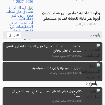
وزارة الداخلية تصادق على شطب ديون
أرنونا غير قابلة للجباية لصالح مستحقي
التخفيضات في كفرقرع بقيمة تتجاوز 7.58
12:12 23/07 | كل العرب
مليون شيكل
رأي حر
المزيد
الانتخابات البرلمانية... حين تتحول الديمقراطية إلى طقسٍ
سياسي لا يُغيِّرالوقائع
09:52 07/08 | مرعي حيادري
تحوّل الديموغرافيا إلى فزّاعة سياسية
08:46 07/08 | محمد دراوشة
كلام حول فيلم "إخوان إسرائيل.. فرع الجماعة في تل
أبيب"
21:58 06/08 | ساهر غزاوي