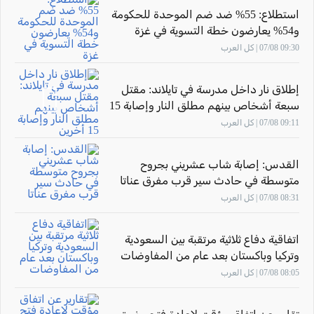
استطلاع: 55% ضد ضم الموحدة للحكومة
و54% يعارضون خطة التسوية في غزة
09:30 07/08 | كل العرب
إطلاق نار داخل مدرسة في تايلاند: مقتل
سبعة أشخاص بينهم مطلق النار وإصابة 15
أخرين
09:11 07/08 | كل العرب
القدس: إصابة شاب عشريني بجروح
متوسطة في حادث سير قرب مفرق عناتا
08:31 07/08 | كل العرب
اتفاقية دفاع ثلاثية مرتقبة بين السعودية
وتركيا وباكستان بعد عام من المفاوضات
08:05 07/08 | كل العرب