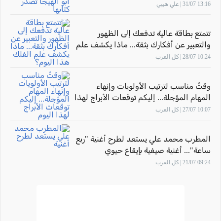
كتابها "أثر المهارة" بحضور الاتّحاد القطريّ
13:16 31/07 | علي هيبي
للأدباء الفلسطينيّين
تتمتع بطاقة عالية تدفعك إلى الظهور
والتعبير عن أفكارك بثقة... ماذا يكشف علم
الفلك هذا اليوم؟
10:24 28/07 | كل العرب
وقتٌ مناسب لترتيب الأولويات وإنهاء
المهام المؤجلة... إليكم توقعات الأبراج لهذا
اليوم
10:07 27/07 | كل العرب
المطرب محمد علي يستعد لطرح أغنية "ربع
ساعة"... أغنية صيفية بإيقاع حيوي
09:24 21/07 | كل العرب