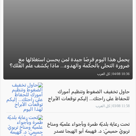
يحمل هذا اليوم فرصًا جيدة لمن يحسن استغلالها مع
ضرورة التحلي بالحكمة والهدوء... ماذا يكشف علم الفلك؟
10:36 04/08 | كل العرب
حاول تخفيف الضغوط وتنظيم أمورك
للحفاظ على راحتك... إليكم توقعات الأبراج
لهذا اليوم
11:58 03/08 | كل العرب
تحت رعاية بلديّة طمرة وبأجواء علميّة ومناخ
تربويّ حميميّ: د. فهيمة أبو الهيجا تصدر