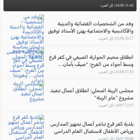
21:40 04/08 | كل العرب
وفد من الشخصيات القضائية والدينية
والأكاديمية والاجتماعية يهنئ الأستاذ توفيق
سليمان بمناسبة توليه رئاسة مجلس
20:17 01/08 | كل العرب
المشهد المحلي
انطلاق مخيم الحوارنة الصيفي في كفر قرع
وسط أجواء من الفرح: “صيفٌ بأمان…
وهويتنا عنوان"
15:16 01/08 | كل العرب
مجلس الرينة المحلي: انطلاق أعمال تنفيذ
مشروع "عابر الرينة"
12:07 24/07 | كل العرب
بلدية كفر قرع تباشر أعمال تجهيز المدارس
ورياض الأطفال لاستقبال العام الدراسي
2026–2027
09:48 24/07 | كل العرب