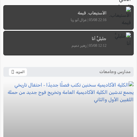
الأستيعاب. قيمة
22:16 05/08 | غزال أبو ريا
جليليٌّ أنا
12:12 05/08 | زهير دعيم
مدارس وجامعات
المزيد