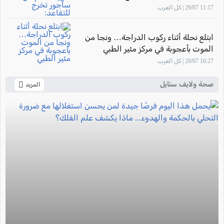
للتقاعد: "أشعر بالفخر لأنني ساهمت في
11:17 29/07 | كل العرب
تأهيل أجيال من القابلات المتميزات في
المركز الطبي زيف"
ابتلع نحلة أثناء ركوب الدراجة… ونجا من
الموت بأعجوبة في مركز مئير الطبي
16:27 28/07 | كل العرب
صحة ولايف ستايل
المزيد