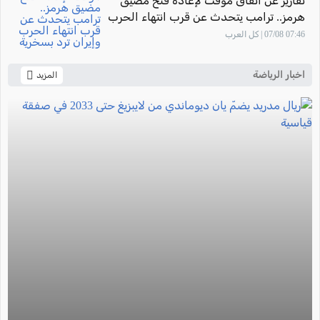
تقارير عن اتفاق مؤقت لإعادة فتح مضيق
هرمز.. ترامب يتحدث عن قرب انتهاء الحرب
وإيران ترد بسخرية
07:46 07/08 | كل العرب
اخبار الرياضة
المزيد