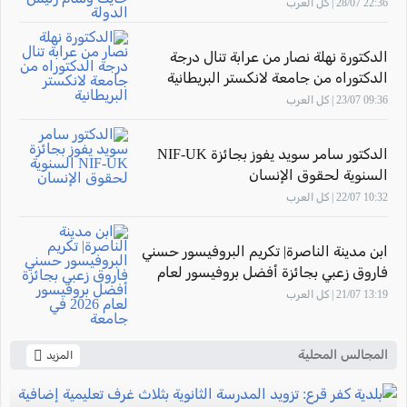
الدولة
22:36 28/07 | كل العرب
الدكتورة نهلة نصار من عرابة تنال درجة
الدكتوراه من جامعة لانكستر البريطانية
09:36 23/07 | كل العرب
الدكتور سامر سويد يفوز بجائزة NIF-UK
السنوية لحقوق الإنسان
10:32 22/07 | كل العرب
ابن مدينة الناصرة| تكريم البروفيسور حسني
فاروق زعبي بجائزة أفضل بروفيسور لعام
2026 في جامعة "The New Economic
13:19 21/07 | كل العرب
School"- موسكو
المجالس المحلية
المزيد