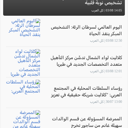
تشخيص نوبة قلبية
14:05 03/08 | كل العرب
اليوم العالمي لسرطان الرئة: التشخيص
المبكر ينقذ الحياة
12:50 03/08 | كل العرب
كلاليت لواء الشمال تدشّن مركز التأهيل
متعدد التخصصات الجديد في طبريا
12:01 03/08 | كل العرب
رؤساء السلطات المحلية في المجتمع
العربي: "كلاليت شريكة حقيقية في تعزيز
صحة أهالينا"
13:00 30/07 | كل العرب
الممرضة المسؤولة عن قسم الوالدات
سهيلة غانم من ساجور تخرج