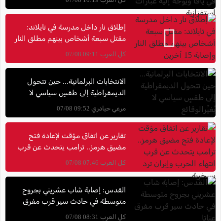
إطلاق نار داخل مدرسة في تايلاند:
مقتل سبعة أشخاص بينهم مطلق النار
وإصابة 15 أخرين
كل العرب 09:11 07/08
الانتخابات البرلمانية... حين تتحول
الديمقراطية إلى طقسٍ سياسي لا
يُغيِّرالوقائع
مرعي حيادري 09:52 07/08
تقارير عن اتفاق مؤقت لإعادة فتح
مضيق هرمز.. ترامب يتحدث عن قرب
انتهاء الحرب وإيران ترد بسخرية
كل العرب 07:46 07/08
القدس: إصابة شاب عشريني بجروح
متوسطة في حادث سير قرب مفرق
عناتا
كل العرب 08:31 07/08