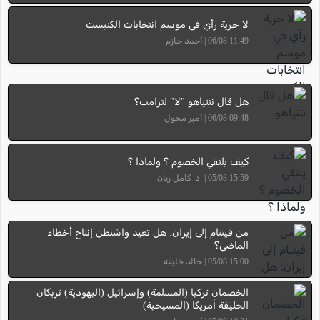
لا حرية رأي في موسم انتخابات الكنيست
11:49 06/08 | أحمد حازم
هل قال نتنياهو "لا" لترامب؟
09:48 06/08 | أمير مخول
كيف يلتقي الخصوم ؟ ولماذا ؟
15:59 05/08 | د. كامل ريان
من فيتنام إلى إيران: هل تعيد واشنطن إنتاج أخطاء
الماضي؟
15:00 05/08 | خالد خليفة
الخصمان تركيا (المسلمة) وإسرائيل (اليهودية) تربكان
الحليفة أمريكا (المسيحية)