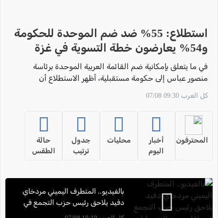
استطلاع: 55% ضد ضم الموحدة للحكومة
و54% يعارضون خطة التسوية في غزة
في ما يتعلق بإمكانية ضم القائمة العربية الموحدة برئاسة
منصور عباس إلى حكومة مستقبلية، أظهر الاستطلاع أن
55% من الإسرائيليين يعارضون هذه الخطوة، مقابل 20%
كل العرب 09:30 07/08
يؤيدونها،
المحترفون
أخبار
محليات
جدول
حالة
اليوم
ترتيب
الطقس
بالفيديو.. المتطرف اليميني مردخاي
دفيد يلاحق رئيس حزب التجمع في
يافا ويوجه إليه عبارات استفزازية
كل العرب 10:19 07/08