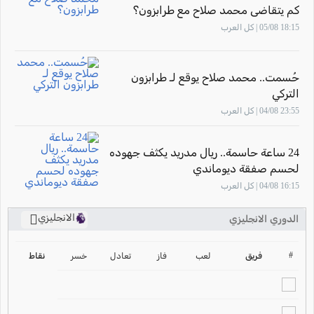
كم يتقاضى محمد صلاح مع طرابزون؟
18:15 05/08 | كل العرب
حُسمت.. محمد صلاح يوقع لـ طرابزون
التركي
23:55 04/08 | كل العرب
24 ساعة حاسمة.. ريال مدريد يكثف جهوده
لحسم صفقة ديوماندي
16:15 04/08 | كل العرب
الانجليزي
الدوري الانجليزي
ترتيب الدوري الانجليزي
2024-2025
#
فريق
لعب
فاز
تعادل
خسر
نقاط
ترتيب الدوري الاسباني
2024-2025