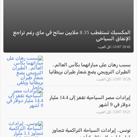
المكسيك تستقطب 8.35 ملايين سائح في ماي رغم تراجع
الإنفاق السياحي
19:42 12/07 | كل العرب
بسبب رهان على مباراتهما بكأس العالم..
الطيران النرويجي يضع شعار طيران بريطانيا
ويلقى رواجا
19:26 12/07 | كل العرب
إيرادات مصر السياحية تقفز إلى 14.4 مليار
دولار في 9 أشهر
19:21 12/07 | كل العرب
تونس.. إيرادات السياحة التراكمية تتجاوز