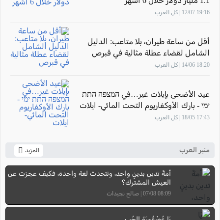
1.1 مليار دولار خلال 6 أشهر
19:16 12/07 | كل العرب
أقل من ساعة طيران، بلا متاعب: الدليل
الشامل لقضاء عطلة مثالية في قبرص
18:20 14/06 | كل العرب
عيد الأضحى بإيلات غير…في המצפה התת
ימי - بارك الأوكفاريوم التحت المائي- ايلات
17:43 18/05 | كل العرب
منبر العرب
المزيد
أمةٌ تدين بدينٍ واحد، وتتحدث لغة واحدة، فكيف عجزت عن
العيش المشترك؟
08:09 07/08 | صالح نجيدات
يَا عُصْفُورَةَ الحُب