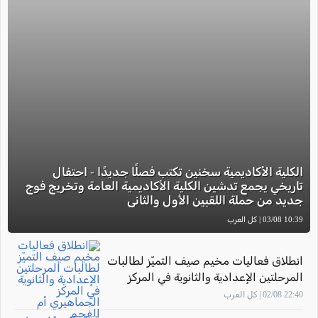
الكلية الأكاديمية سخنين تكتب فصلًا جديدًا - احتفال
تاريخي يجمع تدشين الكلية الأكاديمية العامة وتخريج فوج
جديد من حملة اللقبين الأول والثاني
10:39 03/08 | كل العرب
انطلاق فعاليات مخيم صيف التميّز لطالبات
المرحلتين الإعدادية والثانوية في المركز
الجماهيري أم الفحم
22:40 02/08 | كل العرب