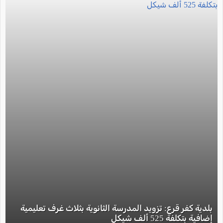
بلدية كفر قرع: تزويد المدرسة الثانوية بثلاث غرف تعليمية
إضافية بتكلفة 525 ألف شيكل