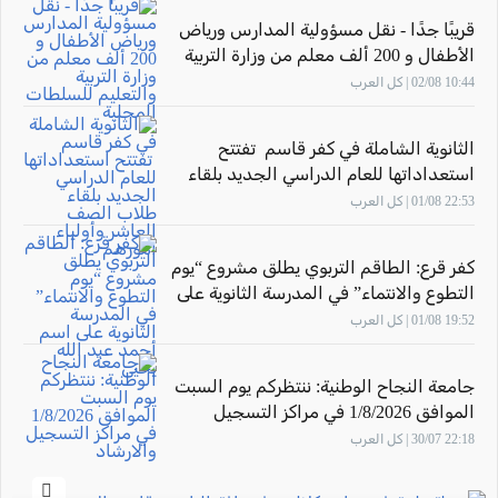
قريبًا جدًا - نقل مسؤولية المدارس ورياض
الأطفال و 200 ألف معلم من وزارة التربية
والتعليم للسلطات المحلية
10:44 02/08 | كل العرب
الثانوية الشاملة في كفر قاسم تفتتح
استعداداتها للعام الدراسي الجديد بلقاء
طلاب الصف العاشر وأولياء أمورهم
22:53 01/08 | كل العرب
كفر قرع: الطاقم التربوي يطلق مشروع “يوم
التطوع والانتماء” في المدرسة الثانوية على
اسم أحمد عبد الله يحيى
19:52 01/08 | كل العرب
جامعة النجاح الوطنية: ننتظركم يوم السبت
الموافق 1/8/2026 في مراكز التسجيل
والارشاد
22:18 30/07 | كل العرب