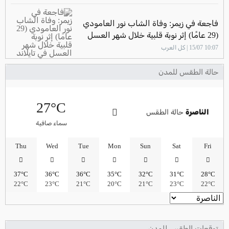
فاجعة في زيمر: وفاة الشاب نور العامودي
(29 عامًا) إثر نوبة قلبية خلال شهر العسل
في تايلاند
10:07 15/07 | كل العرب
حالة الطقس للمدن
27°C
الناصرة
حالة الطقس
سماء صافية
Thu
Wed
Tue
Mon
Sun
Sat
Fri
37°C
36°C
36°C
35°C
32°C
31°C
28°C
22°C
23°C
21°C
20°C
21°C
23°C
22°C
توقعات الطقس للمدن