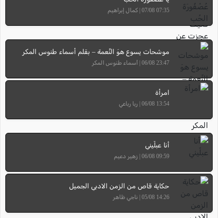
07:35 07/08 | كمال إبراهيم
موشحات يسوع هوَ النِّعمة – بقلم أسماء طنوس المكر
23:47 06/08 | أسماء طنوس المكر
امرأة
13:54 06/08 | ربا رباعي
أنا عبلّيني
09:59 06/08 | زهير دعيم
حكاية قاص من الزمن الادبي الجميل
14:26 05/08 | ناجي ظاهر