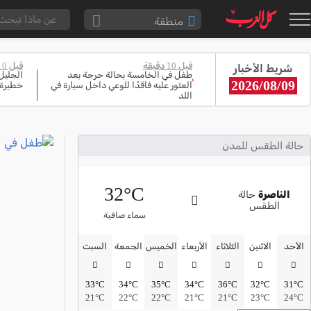
منطقة
الناصرة والقضاء
قبل 10 دقيقة
قبل 10 دقيقة
شريط الأخبار
القدس والقضاء
طفل في الخامسة بحالة حرجة بعد
الجليل
‹
2026/08/09
العثور عليه فاقدًا للوعي داخل سيارة في
خطيرة 
المثلث الشمالي
اللد
وادي عارة
سخنين والمنطقة
حالة الطقس للمدن
حيفا والمنطقة
32°C
شفاعمرو والقضاء
الناصرة
حالة
الطقس
الضفة الغربية
سماء صافية
قطاع غزة
الأحد
الاثنين
الثلاثاء
الأربعاء
الخميس
الجمعة
السبت
النقب
33°C
34°C
35°C
34°C
36°C
32°C
31°C
قرى المرج
21°C
22°C
22°C
21°C
21°C
23°C
24°C