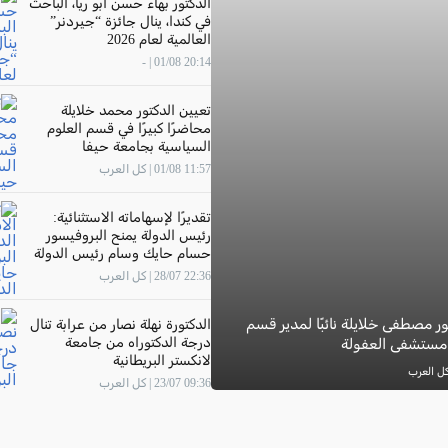
الدكتور بهاء حسن أبو ريا، الباحث
في كندا، ينال جائزة “جيردنر”
العالمية لعام 2026
20:14 01/08 | -
تعيين الدكتور محمد خلايلة
محاضرًا كبيرًا في قسم العلوم
السياسية بجامعة حيفا
11:57 01/08 | كل العرب
تقديرًا لإسهاماته الاستثنائية:
رئيس الدولة يمنح البروفيسور
حسام حايك وسام رئيس الدولة
22:36 28/07 | كل العرب
ور مصطفى خلايلة نائبًا لمدير قسم
الدكتورة نهلة نصار من عرابة تنال
درجة الدكتوراه من جامعة
 مستشفى العفولة
لانكستر البريطانية
09:36 23/07 | كل العرب