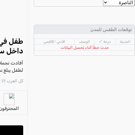
عكا والمنطقة
كفرياسيف والقضاء
مدن الساحل
توقعات الطقس للمدن
الجليل الاعلى
طفل في ا
المدينة
درجة °c
الوصف
الأدنى / الأقصى
المغار والقضاء
حدث خطأ أثناء تحميل البيانات.
داخل سيا
الشاغور
أفادت نجمة د
الرامة والمنطقة
لطفل يبلغ نحو 5 سنوات، بعد العثور عليه فاقدًا للوعي داخل سيارة
المثلث الجنوبي
كل العرب 13:18 09/08
منطقة الجولان
المحترفون