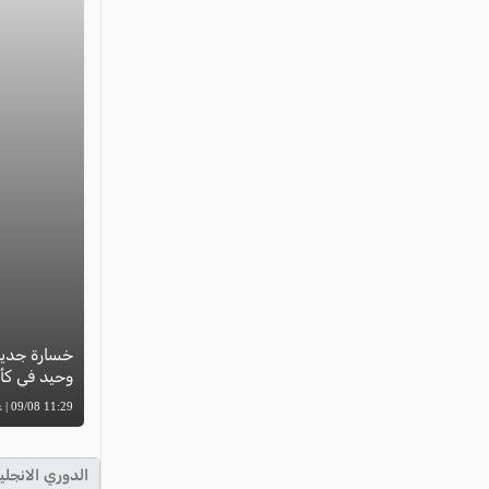
خسارة جديدة
وحيد في كأ
11:29 09/08 | عوض دراوشة
الدوري الانجلي