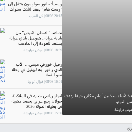
رسمياً: مانور سولومون ينتقل إلى
"وست هام" بعقد لثلاث سنوات
20:15 08/08 | كل العرب
تصاعد "الدخان الأبيض" من
بلدية عرابة.. هبوعيل بلدي عرابة
يستعد للعودة إلى الملاعب
18:39 08/08 | عوض دراوشة
رحيل خورخي ميسي… الأب
الذي رافق ابنه ليونيل في رحلة
نحو القمة
16:01 08/08 | غزال أبو ريا
 لأبناء سخنين أمام مكابي حيفا بهدف
انجاز رياضي جديد في الملاكمة..
جولان ربيع عرابي يحصد ذهبية
س التوتو
في بطولة الدولة 2026
15:30 08/08 | عوض دراوشة
زي