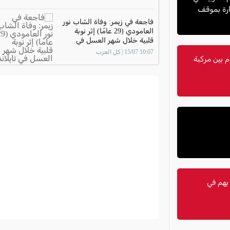
ارة بموقف
فاجعة في زيمر: وفاة الشاب نور
العامودي (29 عامًا) إثر نوبة
قلبية خلال شهر العسل في
تايلاند
10:07 15/07 | كل العرب
 بين مركبة
.. الشرطة تعتقل 4 مشتبه بهم في