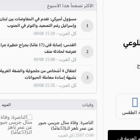
الأكثر تصفحاً هذا الأسبوع
مسؤول أميركي: تقدم في المفاوضات بين لبنان
1
وإسرائيل رغم التصعيد والتوتر في الجنوب
كل العرب - 15:20 09/08
للوعي
القدس: إصابة فتى (17 عامًا) بجراح خطيرة جرا
2
تعرضه لحادثة عنف
كل العرب - 15:08 09/08
ج
اعتقال 4 أشخاص من جلجولية والضفة الغربية
3
بشبهة إساءة معاملة الحيوانات
كل العرب - 15:35 09/08
وفيات
المزيد
 الطقس
الناصرة: وفاة منال جريس جبور
عن عمر ناهز الـ(53عامًا)
15:00 25/07 | كل العرب
العربية في