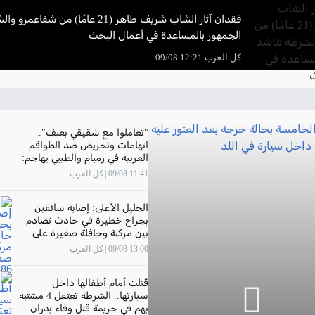
فقدان آثار الشاب شريف طاهر (21 عامًا) من ش
الجمهور بالمساعدة في أعمال البحث
كل العرب 12:21 09/08
"تعاملوا مع شقيقي بعنف"..
اتهامات وتحريض ضد الطواقم
العربية في رمبام والطيبي يهاجم:
"حملة عنصرية وفاشية.. واطالب
11:41 09/08 | كل العرب
الإدارة بموقف واضح وداعم
الجليل الأعلى: إصابة سائقين
بجراح خطيرة في حادث تصادم
بين مركبة وحافلة صغيرة على
شارع 886
13:00 09/08 | كل العرب
قُتلت أمام أطفالها داخل
سيارتها.. الشرطة تعتقل 4 مشتبه
بهم في جريمة قتل وفاء بدران