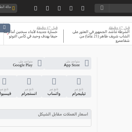
حالة ال
قبل 47 دقيقة
قبل 47 دقيقة
الشرطة تناشد الجمهور في العثور على
خسارة جديدة لأبناء سخنين أمام مكابي
›
الشاب شريف طاهر (21 عامًا) من
حيفا بهدف وحيد في كأس التوتو
شفاعمرو
متواجد على
متواجد على
Google Play
App Store
تابع عبر
تابع عبر
تابع عبر
تابع عبر
تيليجرام
واتساب
انستجرام
فيسبو
اسعار العملات مقابل الشيكل