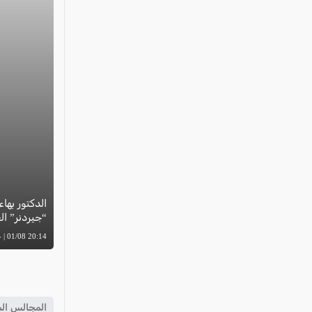
الدكتور بهاء
“جيردنر” العال
20:14 01/08 | -
المجالس الم