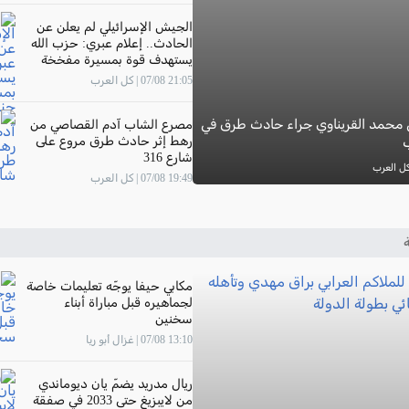
الجيش الإسرائيلي لم يعلن عن
الحادث.. إعلام عبري: حزب الله
يستهدف قوة بمسيرة مفخخة
جنوب لبنان
21:05 07/08 | كل العرب
 محمد القريناوي جراء حادث طرق في
مصرع الشاب آدم القصاصي من
رهط إثر حادث طرق مروع على
ب
شارع 316
19:49 07/08 | كل العرب
ة
مكابي حيفا يوجّه تعليمات خاصة
لجماهيره قبل مباراة أبناء
سخنين
13:10 07/08 | غزال أبو ريا
ريال مدريد يضمّ يان ديوماندي
من لايبزيغ حتى 2033 في صفقة