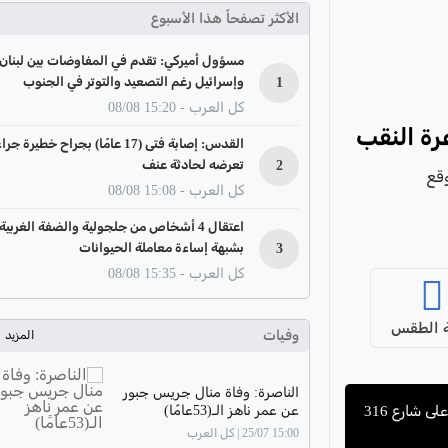
الأكثر تصفحاً هذا الأسبوع
مسؤول أميركي: تقدم في المفاوضات بين لبنان
1
وإسرائيل رغم التصعيد والتوتر في الجنوب
كل العرب - 15:20 08/08
رة النقب
القدس: إصابة فتى (17 عامًا) بجراح خطيرة جرا
2
تعرضه لحادثة عنف
 وقع
كل العرب - 15:08 08/08
اعتقال 4 أشخاص من جلجولية والضفة الغربية
3
بشبهة إساءة معاملة الحيوانات
كل العرب - 15:35 08/08
 الطقس
وفيات
المزيد
الناصرة: وفاة منال جريس جبور
عن عمر ناهز الـ(53عامًا)
شارع 316
15:00 25/07 | كل العرب