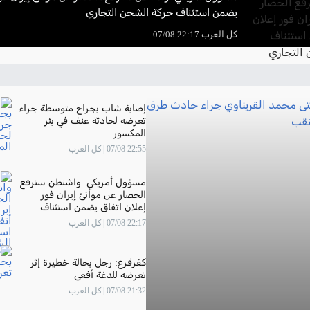
يضمن استئناف حركة الشحن التجاري
كل العرب 22:17 07/08
إصابة شاب بجراح متوسطة جراء
تعرضه لحادثة عنف في بئر
المكسور
22:55 07/08 | كل العرب
مسؤول أمريكي: واشنطن سترفع
الحصار عن موانئ إيران فور
إعلان اتفاق يضمن استئناف
حركة الشحن التجاري
22:17 07/08 | كل العرب
كفرقرع: رجل بحالة خطيرة إثر
تعرضه للدغة أفعى
21:32 07/08 | كل العرب