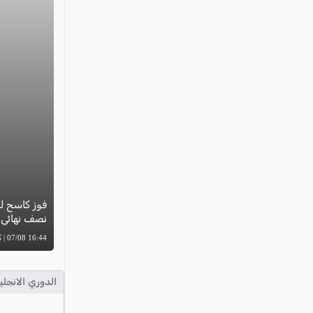
فوز كاسح لل
نصف نهائي ب
16:44 07/08 | كل العرب
الدوري الانجلي