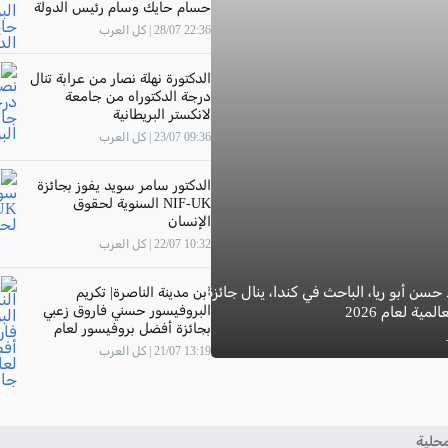
حسام حايك وسام رئيس الدولة
22:36 28/07 | كل العرب
الدكتورة نهلة نصار من عرابة تنال
درجة الدكتوراه من جامعة
لانكستر البريطانية
09:36 23/07 | كل العرب
الدكتور سامر سويد يفوز بجائزة
NIF-UK السنوية لحقوق
الإنسان
10:32 22/07 | كل العرب
 حسن أبو ريا، الباحث في كندا، ينال جائزة
ابن مدينة الناصرة| تكريم
البروفيسور حسني فاروق زعبي
مية لعام 2026
بجائزة أفضل بروفيسور لعام
2026 في جامعة "The New
13:19 21/07 | كل العرب
Economic School"- موسكو
حلية