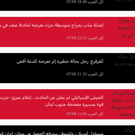
كل العرب 19:49 07/08
إصابة شاب بجراح متوسطة جراء تعرضه لحادثة عنف في بئ
كل العرب 22:55 07/08
كفرقرع: رجل بحالة خطيرة إثر تعرضه للدغة أفعى
كل العرب 21:32 07/08
الجيش الإسرائيلي لم يعلن عن الحادث.. إعلام عبري: حزب
قوة بمسيرة مفخخة جنوب لبنان
كل العرب 21:05 07/08
مسؤول أمريكي: واشنطن سترفع الحصار عن موانئ إيران فور