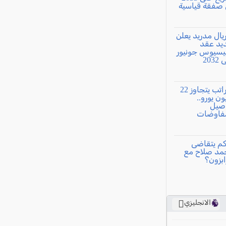
الانجليزي
ي