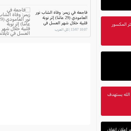
فاجعة في زيمر: وفاة الشاب نور
العامودي (29 عامًا) إثر نوبة
قلبية خلال شهر العسل في
ر المكسور
تايلاند
10:07 15/07 | كل العرب
 الله يستهدف
 إعلان اتفاق