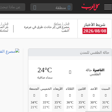
منطقة
الناصرة والقضاء
قبل 1 ساعة
قبل 1 ساعة
شريط الأخبار
القدس والقضاء
مصرع فتى إثر حادث طرق في عرعرة
بئر ال
‹
2026/08/08
النقب
لحادثة
المثلث الشمالي
وادي عارة
سخنين والمنطقة
حالة الطقس للمدن
حيفا والمنطقة
24°C
شفاعمرو والقضاء
الناصرة
حالة
الطقس
الضفة الغربية
سماء صافية
قطاع غزة
السبت
الأحد
الاثنين
الثلاثاء
الأربعاء
الخميس
الجمعة
النقب
34°C
35°C
35°C
36°C
35°C
30°C
31°C
قرى المرج
21°C
22°C
22°C
21°C
20°C
22°C
23°C