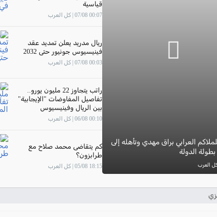
قياسية
00:07 07/08 | كل العرب
ريال مدريد يعلن تمديد عقد
فينيسيوس جونيور حتى 2032
00:03 07/08 | كل العرب
راتب يتجاوز 22 مليون يورو..
تفاصيل المفاوضات "الإيجابية"
بين الريال وفينيسيوس
00:10 06/08 | كل العرب
ملاكم العرابي براق مهدي وتأهله إلى
كم يتقاضى محمد صلاح مع
طولة الدولة
طرابزون؟
18:15 05/08 | كل العرب
زي
ترتيب الدوري الانجليز