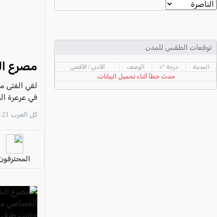
عكا والمنطقة
كفرياسيف والقضاء
مدن الساحل
توقعات الطقس للمدن
الجليل الاعلى
مصرع ال
المدينة
درجة °c
الوصف
الأدنى / الأقصى
المغار والقضاء
حدث خطأ أثناء تحميل البيانات.
الشاغور
في عرعرة ال
الرامة والمنطقة
كل العرب 23:21 07/08
المثلث الجنوبي
منطقة الجولان
المحترفون