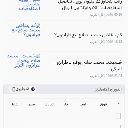
راتب يتجاوز 22 مليون يورو.. تفاصيل
المفاوضات "الإيجابية" بين الريال
وفينيسيوس
00:10 06/08 | كل العرب
كم يتقاضى محمد صلاح مع طرابزون؟
18:15 05/08 | كل العرب
حُسمت.. محمد صلاح يوقع لـ طرابزون
التركي
23:55 04/08 | كل العرب
الانجليزي
الدوري الانجليزي
ترتيب الدوري الانجليزي
2024-2025
#
فريق
لعب
فاز
تعادل
خسر
نقاط
ترتيب الدوري الاسباني
2024-2025