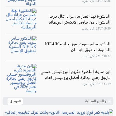
الدولة
22:36 28/07 | كل العرب
الدكتورة نهلة نصار من عرابة تنال درجة
الدكتوراه من جامعة لانكستر البريطانية
09:36 23/07 | كل العرب
الدكتور سامر سويد يفوز بجائزة NIF-UK
السنوية لحقوق الإنسان
10:32 22/07 | كل العرب
ابن مدينة الناصرة| تكريم البروفيسور حسني
فاروق زعبي بجائزة أفضل بروفيسور لعام
2026 في جامعة "The New Economic
13:19 21/07 | كل العرب
School"- موسكو
المجالس المحلية
المزيد