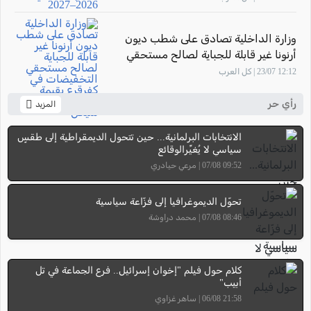
وزارة الداخلية تصادق على شطب ديون
أرنونا غير قابلة للجباية لصالح مستحقي
التخفيضات في كفرقرع بقيمة تتجاوز 7.58
12:12 23/07 | كل العرب
مليون شيكل
رأي حر
المزيد
الانتخابات البرلمانية... حين تتحول الديمقراطية إلى طقسٍ
سياسي لا يُغيِّرالوقائع
09:52 07/08 | مرعي حيادري
تحوّل الديموغرافيا إلى فزّاعة سياسية
08:46 07/08 | محمد دراوشة
كلام حول فيلم "إخوان إسرائيل.. فرع الجماعة في تل
أبيب"
21:58 06/08 | ساهر غزاوي