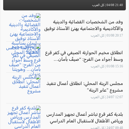
21:40 04/08 | كل العرب
وفد من الشخصيات القضائية والدينية
والأكاديمية والاجتماعية يهنئ الأستاذ توفيق
سليمان بمناسبة توليه رئاسة مجلس
20:17 01/08 | كل العرب
المشهد المحلي
انطلاق مخيم الحوارنة الصيفي في كفر قرع
وسط أجواء من الفرح: “صيفٌ بأمان…
وهويتنا عنوان"
15:16 01/08 | كل العرب
مجلس الرينة المحلي: انطلاق أعمال تنفيذ
مشروع "عابر الرينة"
12:07 24/07 | كل العرب
بلدية كفر قرع تباشر أعمال تجهيز المدارس
ورياض الأطفال لاستقبال العام الدراسي
2026–2027
09:48 24/07 | كل العرب