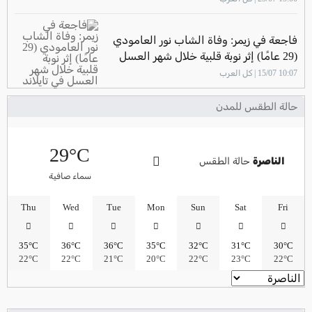
فاجعة في زيمر: وفاة الشاب نور العامودي
(29 عامًا) إثر نوبة قلبية خلال شهر العسل
في تايلاند
10:07 15/07 | كل العرب
حالة الطقس للمدن
29°C
الناصرة
حالة الطقس
سماء صافية
Thu
Wed
Tue
Mon
Sun
Sat
Fri
35°C
36°C
36°C
35°C
32°C
31°C
30°C
22°C
22°C
21°C
20°C
22°C
23°C
22°C