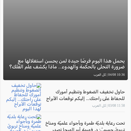
يحمل هذا اليوم فرصًا جيدة لمن يحسن استغلالها مع
ضرورة التحلي بالحكمة والهدوء... ماذا يكشف علم الفلك؟
10:36 04/08 | كل العرب
حاول تخفيف الضغوط وتنظيم أمورك
للحفاظ على راحتك... إليكم توقعات الأبراج
لهذا اليوم
11:58 03/08 | كل العرب
تحت رعاية بلديّة طمرة وبأجواء علميّة ومناخ
تربويّ حميميّ: د. فهيمة أبو الهيجا تصدر