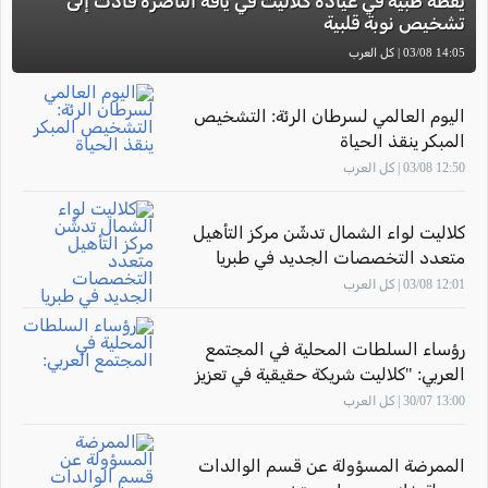
يقظة طبية في عيادة كلاليت في يافة الناصرة قادت إلى
تشخيص نوبة قلبية
14:05 03/08 | كل العرب
اليوم العالمي لسرطان الرئة: التشخيص
المبكر ينقذ الحياة
12:50 03/08 | كل العرب
كلاليت لواء الشمال تدشّن مركز التأهيل
متعدد التخصصات الجديد في طبريا
12:01 03/08 | كل العرب
رؤساء السلطات المحلية في المجتمع
العربي: "كلاليت شريكة حقيقية في تعزيز
صحة أهالينا"
13:00 30/07 | كل العرب
الممرضة المسؤولة عن قسم الوالدات