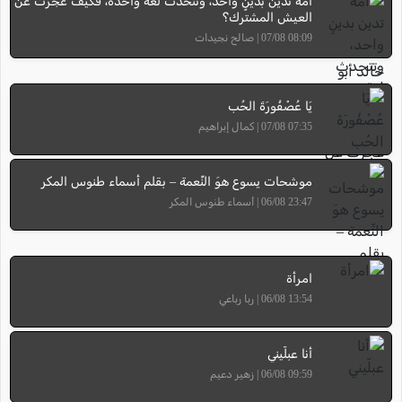
أمةٌ تدين بدينٍ واحد، وتتحدث لغة واحدة، فكيف عجزت عن
العيش المشترك؟
08:09 07/08 | صالح نجيدات
يَا عُصْفُورَةَ الحُب
07:35 07/08 | كمال إبراهيم
موشحات يسوع هوَ النِّعمة – بقلم أسماء طنوس المكر
23:47 06/08 | أسماء طنوس المكر
امرأة
13:54 06/08 | ربا رباعي
أنا عبلّيني
09:59 06/08 | زهير دعيم