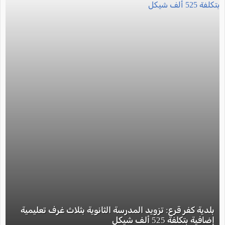
بلدية كفر قرع: تزويد المدرسة الثانوية بثلاث غرف تعليمية
إضافية بتكلفة 525 ألف شيكل