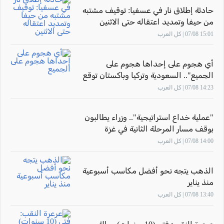
حادثة إطلاق نار في عسفيا: توقيف مشتبه
من حيفا وتمديد اعتقاله حتى الاثنين
15:01 07/08 | كل العرب
أي هجوم على إحداها هجوم على
الجميع".. السعودية وتركيا وباكستان توقع
اتفاقية دفاع مشتركة
14:23 07/08 | كل العرب
"عملية خداع استراتيجية".. وزراء يطالبون
بوقف مسار المرحلة الثانية في غزة
واستئناف العمليات العسكرية
14:00 07/08 | كل العرب
الذهب يتجه نحو أفضل مكاسب أسبوعية
منذ يناير
13:40 07/08 | كل العرب