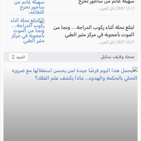
سهيلة غانم من ساجور تخرج
للتقاعد: "أشعر بالفخر لأنني ساهمت في
11:17 29/07 | كل العرب
تأهيل أجيال من القابلات المتميزات في
المركز الطبي زيف"
ابتلع نحلة أثناء ركوب الدراجة… ونجا من
الموت بأعجوبة في مركز مئير الطبي
16:27 28/07 | كل العرب
صحة ولايف ستايل
المزيد