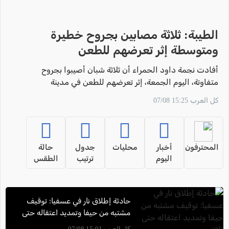
الطيبة: ثلاثة مصابين بجروح خطيرة
ومتوسطة إثر تعرضهم للطعن
أفادت نجمة داود الحمراء أن ثلاثة شبان أصيبوا بجروح
متفاوتة، اليوم الجمعة، إثر تعرضهم للطعن في مدينة
الطيبة، حيث تم نقلهم إلى عيادة محلية في المدينة، ومن
كل العرب 15:25 07/08
ثم جرى إخلاؤهم إلى المستشفى لتلقي العلاج.
المحترفون
أخبار
محليات
جدول
حالة
اليوم
ترتيب
الطقس
حادثة إطلاق نار في عسفيا: توقيف
مشتبه من حيفا وتمديد اعتقاله حتى
الاثنين
كل العرب 15:01 07/08