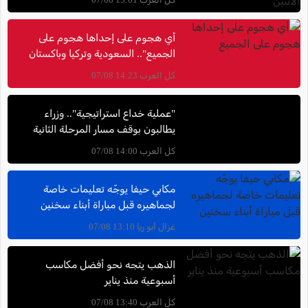
أي هجوم على إحداها هجوم على
الجميع".. السعودية وتركيا وباكستان
توقع اتفاقية دفاع مشتركة
كل العرب 14:23 07/08
"عملية خداع استراتيجية".. وزراء
يطالبون بوقف مسار المرحلة الثانية
في غزة واستئناف العمليات العسكرية
كل العرب 14:00 07/08
مكابي حيفا يوجّه تعليمات خاصة
لجماهيره قبل مباراة أبناء سخنين
غزال أبو ريا 13:10 07/08
الذهب يتجه نحو أفضل مكاسب
أسبوعية منذ يناير
كل العرب 13:40 07/08