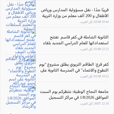
قريبًا جدًا - نقل مسؤولية المدارس ورياض
الأطفال و 200 ألف معلم من وزارة التربية
والتعليم للسلطات المحلية
10:44 02/08 | كل العرب
الثانوية الشاملة في كفر قاسم تفتتح
استعداداتها للعام الدراسي الجديد بلقاء
طلاب الصف العاشر وأولياء أمورهم
22:53 01/08 | كل العرب
كفر قرع: الطاقم التربوي يطلق مشروع “يوم
التطوع والانتماء” في المدرسة الثانوية على
اسم أحمد عبد الله يحيى
19:52 01/08 | كل العرب
جامعة النجاح الوطنية: ننتظركم يوم السبت
الموافق 1/8/2026 في مراكز التسجيل
والارشاد
22:18 30/07 | كل العرب