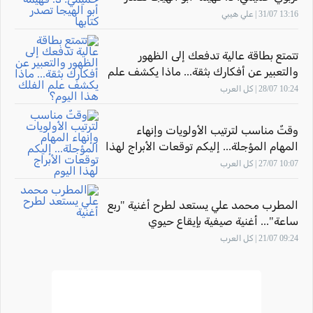
كتابها "أثر المهارة" بحضور الاتّحاد القطريّ
13:16 31/07 | علي هيبي
للأدباء الفلسطينيّين
تتمتع بطاقة عالية تدفعك إلى الظهور
والتعبير عن أفكارك بثقة... ماذا يكشف علم
الفلك هذا اليوم؟
10:24 28/07 | كل العرب
وقتٌ مناسب لترتيب الأولويات وإنهاء
المهام المؤجلة... إليكم توقعات الأبراج لهذا
اليوم
10:07 27/07 | كل العرب
المطرب محمد علي يستعد لطرح أغنية "ربع
ساعة"... أغنية صيفية بإيقاع حيوي
09:24 21/07 | كل العرب