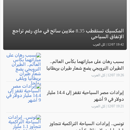
المكسيك تستقطب 8.35 ملايين سائح في ماي رغم تراجع
الإنفاق السياحي
19:42 12/07 | كل العرب
بسبب رهان على مباراتهما بكأس العالم..
الطيران النرويجي يضع شعار طيران بريطانيا
ويلقى رواجا
19:26 12/07 | كل العرب
إيرادات مصر السياحية تقفز إلى 14.4 مليار
دولار في 9 أشهر
19:21 12/07 | كل العرب
تونس.. إيرادات السياحة التراكمية تتجاوز