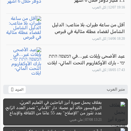
1.1 مليار دولار خلال 6 أشهر
19:16 12/07 | كل العرب
أقل من ساعة طيران، بلا متاعب: الدليل
الشامل لقضاء عطلة مثالية في قبرص
18:20 14/06 | كل العرب
عيد الأضحى بإيلات غير…في המצפה התת
ימי - بارك الأوكفاريوم التحت المائي- ايلات
17:43 18/05 | كل العرب
منبر العرب
المزيد
بغلاف يحمل صورة أبرز الباحثين في التّعليم العربيّ،
البروفيسور خالد أبو عصبة: دار "الأماني" تصدر العدد الرّابع،
عدد تمّوز من "الإصلاح" بعد 55 عامًا من الثّقافة والإبداع
13:21 07/08 | علي هيبي