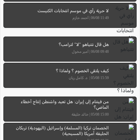
لا حرية رأي في موسم انتخابات الكنيست
11:49 06/08 | أحمد حازم
هل قال نتنياهو "لا" لترامب؟
09:48 06/08 | أمير مخول
كيف يلتقي الخصوم ؟ ولماذا ؟
15:59 05/08 | د. كامل ريان
من فيتنام إلى إيران: هل تعيد واشنطن إنتاج أخطاء
الماضي؟
15:00 05/08 | خالد خليفة
الخصمان تركيا (المسلمة) وإسرائيل (اليهودية) تربكان
الحليفة أمريكا (المسيحية)