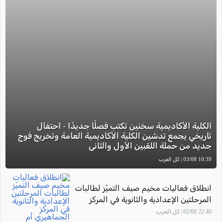
الكلية الأكاديمية سخنين تكتب فصلًا جديدًا - احتفال
تاريخي يجمع تدشين الكلية الأكاديمية العامة وتخريج فوج
جديد من حملة اللقبين الأول والثاني
10:39 03/08 | كل العرب
انطلاق فعاليات مخيم صيف التميّز لطالبات
المرحلتين الإعدادية والثانوية في المركز
الجماهيري أم الفحم
22:40 02/08 | كل العرب