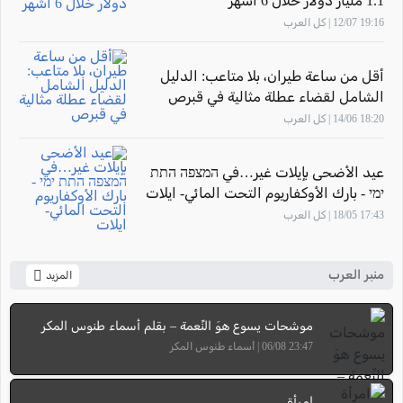
1.1 مليار دولار خلال 6 أشهر
19:16 12/07 | كل العرب
أقل من ساعة طيران، بلا متاعب: الدليل
الشامل لقضاء عطلة مثالية في قبرص
18:20 14/06 | كل العرب
عيد الأضحى بإيلات غير…في המצפה התת
ימי - بارك الأوكفاريوم التحت المائي- ايلات
17:43 18/05 | كل العرب
منبر العرب
المزيد
موشحات يسوع هوَ النِّعمة – بقلم أسماء طنوس المكر
23:47 06/08 | أسماء طنوس المكر
امرأة