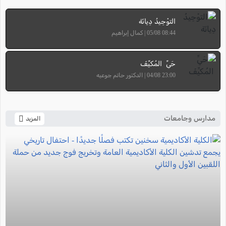
التوْحِيدُ دِيانَة
08:44 05/08 | كمال إبراهيم
حَيِّ المُكيِّفَ
23:00 04/08 | الدكتور حاتم جوعيه
مدارس وجامعات
المزيد