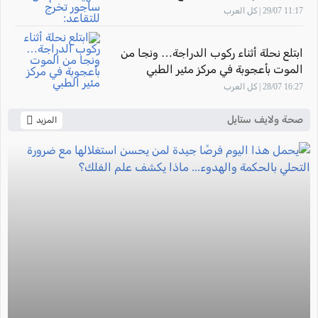
للتقاعد: "أشعر بالفخر لأنني ساهمت في
11:17 29/07 | كل العرب
تأهيل أجيال من القابلات المتميزات في
المركز الطبي زيف"
ابتلع نحلة أثناء ركوب الدراجة… ونجا من
الموت بأعجوبة في مركز مئير الطبي
16:27 28/07 | كل العرب
صحة ولايف ستايل
المزيد