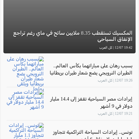
المكسيك تستقطب 8.35 ملايين سائح في ماي رغم تراجع
الإنفاق السياحي
19:42 12/07 | كل العرب
بسبب رهان على مباراتهما بكأس العالم..
الطيران النرويجي يضع شعار طيران بريطانيا
ويلقى رواجا
19:26 12/07 | كل العرب
إيرادات مصر السياحية تقفز إلى 14.4 مليار
دولار في 9 أشهر
19:21 12/07 | كل العرب
تونس.. إيرادات السياحة التراكمية تتجاوز