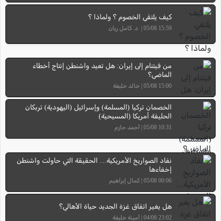
كيف يلتقي الخصوم ؟ ولماذا ؟
15:59 05/08 | د. كامل ريان
من فيتنام إلى إيران: هل تعيد واشنطن إنتاج أخطاء
الماضي؟
15:00 05/08 | خالد خليفة
الخصمان تركيا (المسلمة) وإسرائيل (اليهودية) تربكان
الحليفة أمريكا (المسيحية)
10:31 05/08 | أحمد حازم
نفاد الصواريخ الأمريكية… الحقيقة التي حاولت واشنطن
إخفاءها
00:06 05/08 | كمال إبراهيم
هل يغير اتفاق غزة الجديد حياة الأهالي؟
23:02 04/08 | أمينة خليفة