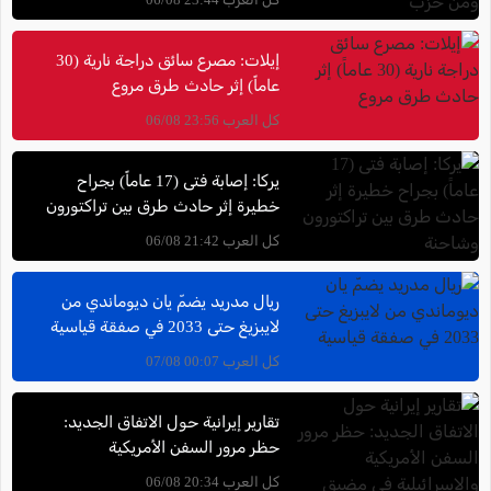
إيلات: مصرع سائق دراجة نارية (30
عاماً) إثر حادث طرق مروع
كل العرب 23:56 06/08
يركا: إصابة فتى (17 عاماً) بجراح
خطيرة إثر حادث طرق بين تراكتورون
وشاحنة
كل العرب 21:42 06/08
ريال مدريد يضمّ يان ديوماندي من
لايبزيغ حتى 2033 في صفقة قياسية
كل العرب 00:07 07/08
تقارير إيرانية حول الاتفاق الجديد:
حظر مرور السفن الأمريكية
والإسرائيلية في مضيق هرمز
كل العرب 20:34 06/08