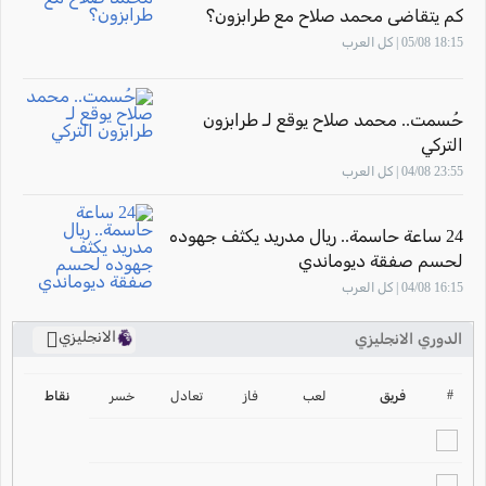
كم يتقاضى محمد صلاح مع طرابزون؟
18:15 05/08 | كل العرب
حُسمت.. محمد صلاح يوقع لـ طرابزون
التركي
23:55 04/08 | كل العرب
24 ساعة حاسمة.. ريال مدريد يكثف جهوده
لحسم صفقة ديوماندي
16:15 04/08 | كل العرب
الانجليزي
الدوري الانجليزي
ترتيب الدوري الانجليزي
2024-2025
#
فريق
لعب
فاز
تعادل
خسر
نقاط
ترتيب الدوري الاسباني
2024-2025