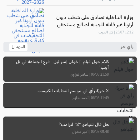
وزارة الداخلية تصادق على شطب ديون
أرنونا غير قابلة للجباية لصالح مستحقي
التخفيضات في كفرقرع بقيمة تتجاوز 7.58
12:12 23/07 | كل العرب
مليون شيكل
رأي حر
المزيد
كلام حول فيلم "إخوان إسرائيل.. فرع الجماعة في تل
أبيب"
21:58 06/08 | ساهر غزاوي
لا حرية رأي في موسم انتخابات الكنيست
11:49 06/08 | أحمد حازم
هل قال نتنياهو "لا" لترامب؟
09:48 06/08 | أمير مخول