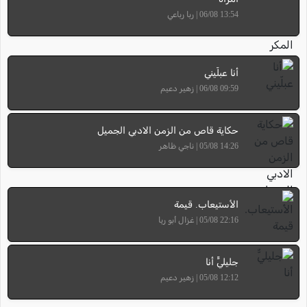
13:54 06/08 | ربا رباعي
أنا عبلّيني
09:59 06/08 | زهير دعيم
حكاية قاص من الزمن الادبي الجميل
14:26 05/08 | ناجي ظاهر
الأستيعاب. قيمة
22:16 05/08 | غزال أبو ريا
جليليٌّ أنا
12:12 05/08 | زهير دعيم