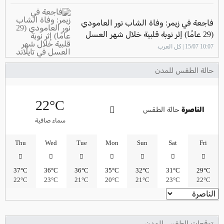
فاجعة في زيمر: وفاة الشاب نور العامودي
(29 عامًا) إثر نوبة قلبية خلال شهر العسل
في تايلاند
10:07 15/07 | كل العرب
حالة الطقس للمدن
22°C
الناصرة
حالة الطقس
سماء صافية
Thu
Wed
Tue
Mon
Sun
Sat
Fri
37°C
36°C
36°C
35°C
32°C
31°C
29°C
22°C
23°C
21°C
20°C
21°C
23°C
22°C
توقعات الطقس للمدن