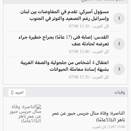
مسؤول أميركي: تقدم في المفاوضات بين لبنان
وإسرائيل رغم التصعيد والتوتر في الجنوب
1
كل العرب - 15:20 07/08
القدس: إصابة فتى (17 عامًا) بجراح خطيرة جراء
تعرضه لحادثة عنف
2
كل العرب - 15:08 07/08
اعتقال 4 أشخاص من جلجولية والضفة الغربية
بشبهة إساءة معاملة الحيوانات
3
كل العرب - 15:35 07/08
وفيات
المزيد
الناصرة: وفاة منال جريس جبور عن عمر
ناهز الـ(53عامًا)
15:00 25/07 | كل العرب