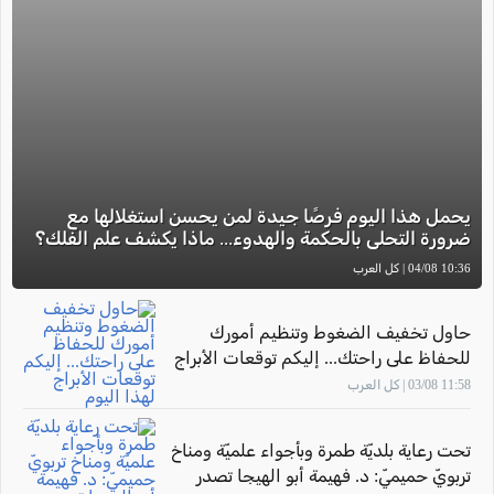
يحمل هذا اليوم فرصًا جيدة لمن يحسن استغلالها مع
ضرورة التحلي بالحكمة والهدوء... ماذا يكشف علم الفلك؟
10:36 04/08 | كل العرب
حاول تخفيف الضغوط وتنظيم أمورك
للحفاظ على راحتك... إليكم توقعات الأبراج
لهذا اليوم
11:58 03/08 | كل العرب
تحت رعاية بلديّة طمرة وبأجواء علميّة ومناخ
تربويّ حميميّ: د. فهيمة أبو الهيجا تصدر