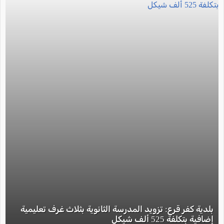
بلدية كفر قرع: تزويد المدرسة الثانوية بثلاث غرف تعليمية
إضافية بتكلفة 525 ألف شيكل