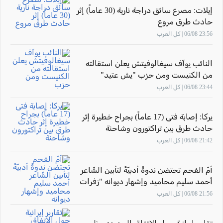
إيلات: مصرع سائق دراجة نارية (30 عاماً) إثر
حادث طرق مروع
23:56 06/08 | كل العرب
النائب يوآف سيغالوفيتش يعلن استقالته
من الكنيست ومن حزب "يش عتيد"
23:44 06/08 | كل العرب
يركا: إصابة فتى (17 عاماً) بجراح خطيرة إثر
حادث طرق بين تراكتورون وشاحنة
21:42 06/08 | كل العرب
أمّ الفحم تحتضن ندوةً أدبيّةً لتأبين الشّاعر
أحمد سليم محاميد وإشهار ديوانه "زفرات
مهموم"
21:56 06/08 | كل العرب