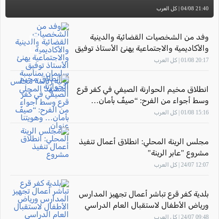
21:40 04/08 | كل العرب
وفد من الشخصيات القضائية والدينية
والأكاديمية والاجتماعية يهنئ الأستاذ توفيق
سليمان بمناسبة توليه رئاسة مجلس
20:17 01/08 | كل العرب
المشهد المحلي
انطلاق مخيم الحوارنة الصيفي في كفر قرع
وسط أجواء من الفرح: “صيفٌ بأمان…
وهويتنا عنوان"
15:16 01/08 | كل العرب
مجلس الرينة المحلي: انطلاق أعمال تنفيذ
مشروع "عابر الرينة"
12:07 24/07 | كل العرب
بلدية كفر قرع تباشر أعمال تجهيز المدارس
ورياض الأطفال لاستقبال العام الدراسي
2026–2027
09:48 24/07 | كل العرب