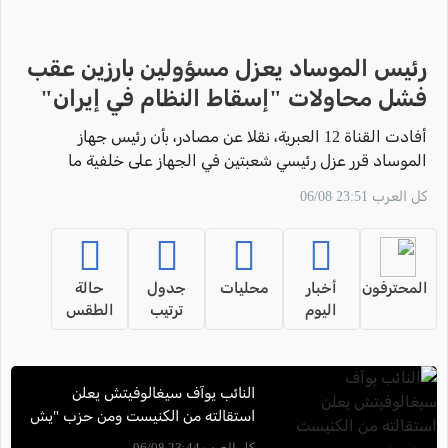
رئيس الموساد يعزل مسؤولين بارزين عقب
فشل محاولات "إسقاط النظام في إيران"
أفادت القناة 12 العبرية، نقلا عن مصادر، بأن رئيس جهاز
الموساد قرر عزل رئيسي شعبتين في الجهاز على خلفية ما
وصفته بـ"الفشل في تحقيق هدف إسقاط النظام
كل العرب 23:51 06/08
الإيراني".
المحترفون
أخبار
محليات
جدول
حالة
اليوم
ترتيب
الطقس
النائب يوآف سيغالوفيتش يعلن
استقالته من الكنيست ومن حزب "يش
عتيد"
كل العرب 23:44 06/08