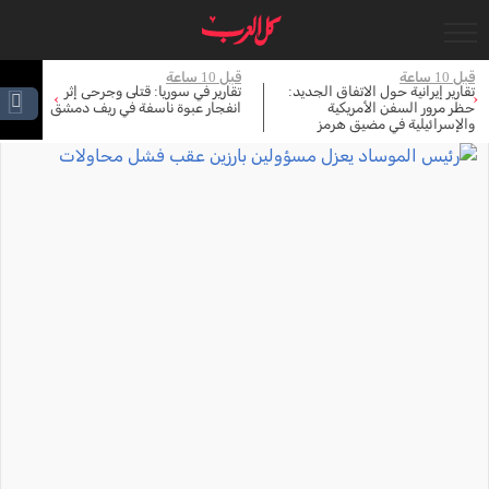
جاري التحميل...
قبل 10 ساعة
قبل 10 ساعة
قبل 
تقارير إيرانية حول الاتفاق الجديد:
تقارير في سوريا: قتلى وجرحى إثر
لج
›
‹
حظر مرور السفن الأمريكية
انفجار عبوة ناسفة في ريف دمشق
في
والإسرائيلية في مضيق هرمز
ال
وا