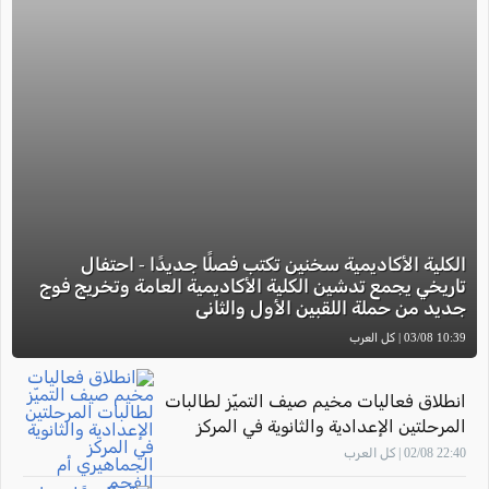
الكلية الأكاديمية سخنين تكتب فصلًا جديدًا - احتفال
تاريخي يجمع تدشين الكلية الأكاديمية العامة وتخريج فوج
جديد من حملة اللقبين الأول والثاني
10:39 03/08 | كل العرب
انطلاق فعاليات مخيم صيف التميّز لطالبات
المرحلتين الإعدادية والثانوية في المركز
الجماهيري أم الفحم
22:40 02/08 | كل العرب