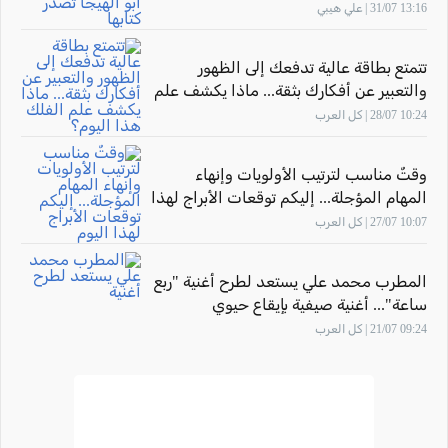
كتابها "أثر المهارة" بحضور الاتّحاد القطريّ
13:16 31/07 | علي هيبي
للأدباء الفلسطينيّين
تتمتع بطاقة عالية تدفعك إلى الظهور
والتعبير عن أفكارك بثقة... ماذا يكشف علم
الفلك هذا اليوم؟
10:24 28/07 | كل العرب
وقتٌ مناسب لترتيب الأولويات وإنهاء
المهام المؤجلة... إليكم توقعات الأبراج لهذا
اليوم
10:07 27/07 | كل العرب
المطرب محمد علي يستعد لطرح أغنية "ربع
ساعة"... أغنية صيفية بإيقاع حيوي
09:24 21/07 | كل العرب