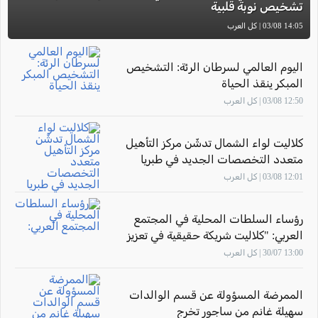
تشخيص نوبة قلبية
14:05 03/08 | كل العرب
اليوم العالمي لسرطان الرئة: التشخيص
المبكر ينقذ الحياة
12:50 03/08 | كل العرب
كلاليت لواء الشمال تدشّن مركز التأهيل
متعدد التخصصات الجديد في طبريا
12:01 03/08 | كل العرب
رؤساء السلطات المحلية في المجتمع
العربي: "كلاليت شريكة حقيقية في تعزيز
صحة أهالينا"
13:00 30/07 | كل العرب
الممرضة المسؤولة عن قسم الوالدات
سهيلة غانم من ساجور تخرج