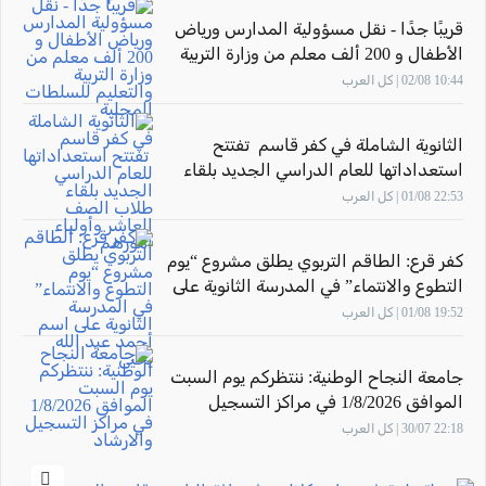
قريبًا جدًا - نقل مسؤولية المدارس ورياض
الأطفال و 200 ألف معلم من وزارة التربية
والتعليم للسلطات المحلية
10:44 02/08 | كل العرب
الثانوية الشاملة في كفر قاسم تفتتح
استعداداتها للعام الدراسي الجديد بلقاء
طلاب الصف العاشر وأولياء أمورهم
22:53 01/08 | كل العرب
كفر قرع: الطاقم التربوي يطلق مشروع “يوم
التطوع والانتماء” في المدرسة الثانوية على
اسم أحمد عبد الله يحيى
19:52 01/08 | كل العرب
جامعة النجاح الوطنية: ننتظركم يوم السبت
الموافق 1/8/2026 في مراكز التسجيل
والارشاد
22:18 30/07 | كل العرب