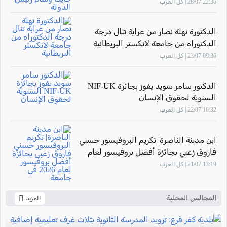
الدولة
22:36 28/07 | كل العرب
الدكتورة نهلة نصار من عرابة تنال درجة
الدكتوراه من جامعة لانكستر البريطانية
09:36 23/07 | كل العرب
الدكتور سامر سويد يفوز بجائزة NIF-UK
السنوية لحقوق الإنسان
10:32 22/07 | كل العرب
ابن مدينة الناصرة| تكريم البروفيسور حسني
فاروق زعبي بجائزة أفضل بروفيسور لعام
2026 في جامعة "The New Economic
13:19 21/07 | كل العرب
School"- موسكو
المجالس المحلية
المزيد