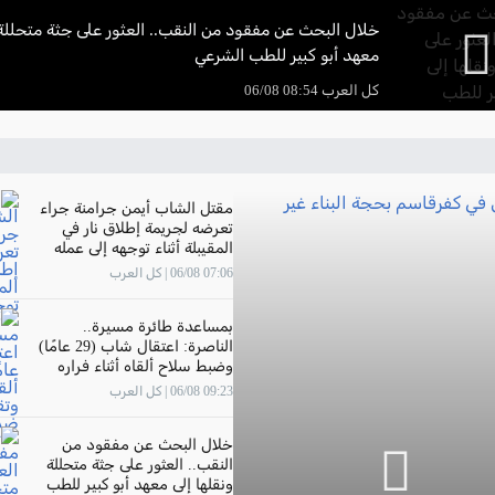
خلال البحث عن مفقود من النقب.. العثور على جثة متحللة 
معهد أبو كبير للطب الشرعي
كل العرب 08:54 06/08
مقتل الشاب أيمن جرامنة جراء
تعرضه لجريمة إطلاق نار في
المقيبلة أثناء توجهه إلى عمله
07:06 06/08 | كل العرب
بمساعدة طائرة مسيرة..
الناصرة: اعتقال شاب (29 عامًا)
وضبط سلاح ألقاه أثناء فراره
وتقديم لائحة اتهام ضده
09:23 06/08 | كل العرب
خلال البحث عن مفقود من
النقب.. العثور على جثة متحللة
ونقلها إلى معهد أبو كبير للطب