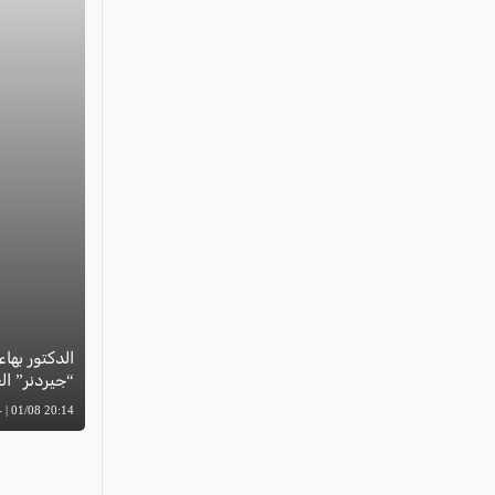
الدكتور بهاء
“جيردنر” العال
20:14 01/08 | -