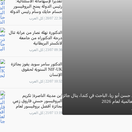
تقديرًا لإسهاماته الاستثنائية:
رئيس الدولة يمنح البروفيسور
حسام حايك وسام رئيس الدولة
22:36 28/07 | كل العرب
الدكتورة نهلة نصار من عرابة تنال
درجة الدكتوراه من جامعة
لانكستر البريطانية
09:36 23/07 | كل العرب
الدكتور سامر سويد يفوز بجائزة
NIF-UK السنوية لحقوق
الإنسان
10:32 22/07 | كل العرب
 حسن أبو ريا، الباحث في كندا، ينال جائزة
ابن مدينة الناصرة| تكريم
البروفيسور حسني فاروق زعبي
مية لعام 2026
بجائزة أفضل بروفيسور لعام
2026 في جامعة "The New
13:19 21/07 | كل العرب
Economic School"- موسكو