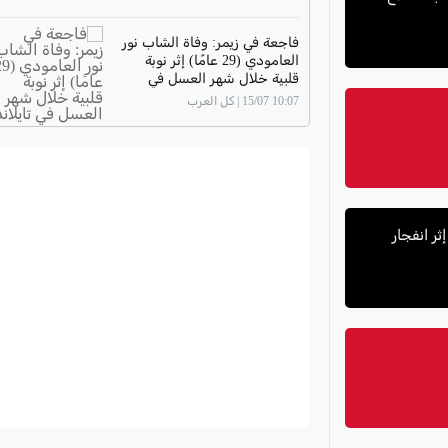
فاجعة في زيمر: وفاة الشاب نور
العامودي (29 عامًا) إثر نوبة
قلبية خلال شهر العسل في
تايلاند
10:07 15/07 | كل العرب
ة خطيرة إثر انفجار