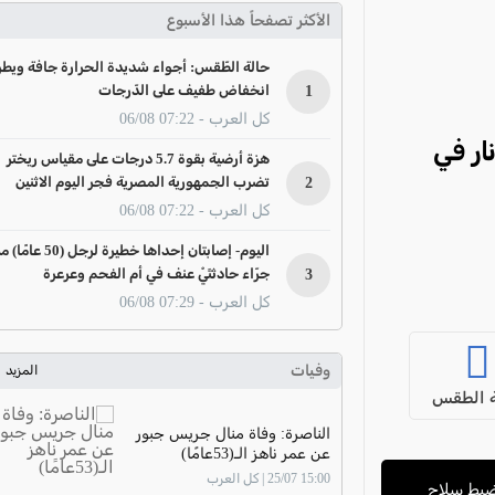
الأكثر تصفحاً هذا الأسبوع
حالة الطّقس: أجواء شديدة الحرارة جافة ويطر
1
انخفاض طفيف على الدّرجات
كل العرب - 07:22 06/08
ار في
هزة أرضية بقوة 5.7 درجات على مقياس ريختر
2
تضرب الجمهورية المصرية فجر اليوم الاثنين
كل العرب - 07:22 06/08
اليوم- إصابتان إحداها خطيرة لرجل (50 عا
3
جرّاء حادثتَيْ عنف في أم الفحم وعرعرة
كل العرب - 07:29 06/08
وفيات
المزيد
 الطقس
الناصرة: وفاة منال جريس جبور
عن عمر ناهز الـ(53عامًا)
15:00 25/07 | كل العرب
ة: اعتقال شاب (29 عامًا) وضبط سلاح