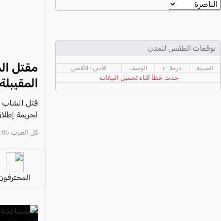
عكا والمنطقة
كفرياسيف والقضاء
مدن الساحل
توقعات الطقس للمدن
الجليل الاعلى
مقتل الش
المدينة
درجة °c
الوصف
الأدنى / الأقصى
المغار والقضاء
حدث خطأ أثناء تحميل البيانات.
المقيبلة
الشاغور
قتل الشاب أ
الرامة والمنطقة
لجريمة إطلاق
المثلث الجنوبي
كل العرب 07:06 06/08
منطقة الجولان
المحترفون