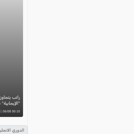
"الإيجابية"
00:10 06/08 | كل العرب
الدوري الانجلي