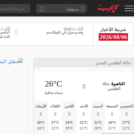
منطقة
الناصرة والقضاء
قبل 3 دقيقة
قبل 15 دقيقة
شريط الأخبار
القدس والقضاء
هدم منزل في كفرقاسم
الناصر
‹
2026/08/06
أثناء فر
المثلث الشمالي
وادي عارة
سخنين والمنطقة
حالة الطقس للمدن
حيفا والمنطقة
26°C
شفاعمرو والقضاء
الناصرة
حالة
الطقس
الضفة الغربية
سماء صافية
قطاع غزة
الخميس
الجمعة
السبت
الأحد
الاثنين
الثلاثاء
الأربعاء
النقب
38°C
37°C
34°C
32°C
32°C
30°C
27°C
قرى المرج
24°C
22°C
20°C
21°C
20°C
21°C
22°C