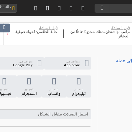
حالة ال
قبل 1 ساعة
قبل 1 ساعة
ترامب: واشنطن تمتلك مخزونًا هائلًا من
حالة الطقس: أجواء صيفية
›
الذخائر
متواجد على
متواجد على
Google Play
App Store
تابع عبر
تابع عبر
تابع عبر
تابع عبر
تيليجرام
واتساب
انستجرام
فيسبو
اسعار العملات مقابل الشيكل