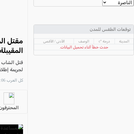
عكا والمنطقة
كفرياسيف والقضاء
مدن الساحل
توقعات الطقس للمدن
الجليل الاعلى
مقتل الش
المدينة
درجة °c
الوصف
الأدنى / الأقصى
المغار والقضاء
حدث خطأ أثناء تحميل البيانات.
المقيبلة
الشاغور
قتل الشاب أ
الرامة والمنطقة
لجريمة إطلاق
المثلث الجنوبي
كل العرب 07:06 06/08
منطقة الجولان
المحترفون