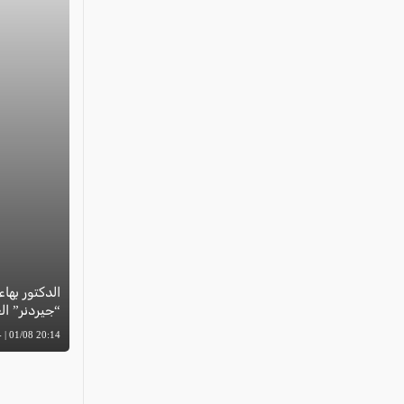
الدكتور بهاء
“جيردنر” العال
20:14 01/08 | -