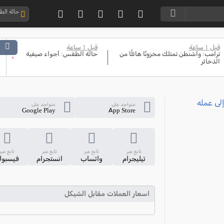
حالة ال
قبل 1 ساعة
قبل 1 ساعة
ترامب: واشنطن تمتلك مخزونًا هائلًا من
حالة الطقس: أجواء صيفية
›
الذخائر
متواجد على
متواجد على
Google Play
App Store
تابع عبر
تابع عبر
تابع عبر
تابع عبر
تيليجرام
واتساب
انستجرام
فيسبو
اسعار العملات مقابل الشيكل