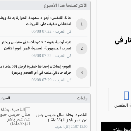
الأكثر تصفحاً هذا الأسبوع
حالة الطّقس: أجواء شديدة الحرارة جافة ويطر
1
انخفاض طفيف على الدّرجات
كل العرب - 07:22 06/08
ار في
هزة أرضية بقوة 5.7 درجات على مقياس ريختر
2
تضرب الجمهورية المصرية فجر اليوم الاثنين
كل العرب - 07:22 06/08
اليوم- إصابتان إحداها خطيرة لرجل (50 عا
3
جرّاء حادثتَيْ عنف في أم الفحم وعرعرة
كل العرب - 07:29 06/08
وفيات
المزيد
 الطقس
الناصرة: وفاة منال جريس جبور
عن عمر ناهز الـ(53عامًا)
15:00 25/07 | كل العرب
ة: اعتقال شاب (29 عامًا) وضبط سلاح