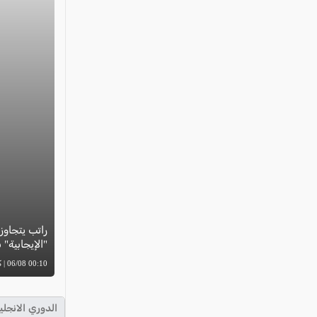
"الإيجابية"
00:10 06/08 | كل العرب
الدوري الانجلي