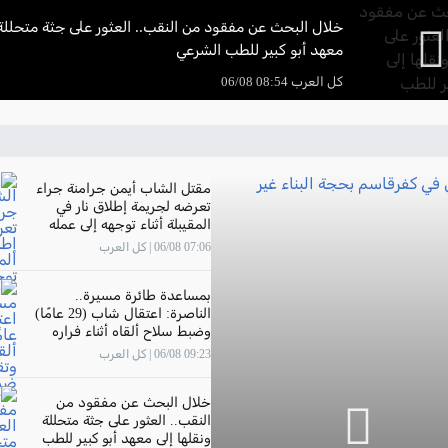
خلال البحث عن مفقود من النقب.. العثور على جثة متحللة 
معهد أبو كبير للطب الشرعي
كل العرب 08:54 06/08
مقتل الشاب أيمن جرامنة جراء
تعرضه لجريمة إطلاق نار في
المقيبلة أثناء توجهه إلى عمله
07:06 06/08 | كل العرب
بمساعدة طائرة مسيرة..
الناصرة: اعتقال شاب (29 عامًا)
وضبط سلاح ألقاه أثناء فراره
وتقديم لائحة اتهام ضده
09:23 06/08 | كل العرب
خلال البحث عن مفقود من
النقب.. العثور على جثة متحللة
ونقلها إلى معهد أبو كبير للطب