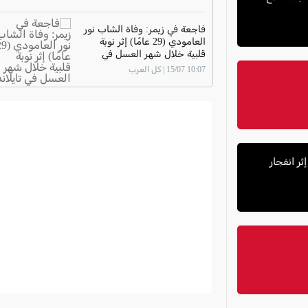
فاجعة في زيمر: وفاة الشاب نور
العامودي (29 عامًا) إثر نوبة
قلبية خلال شهر العسل في
تايلاند
10:07 15/07 | كل العرب
ة خطيرة إثر انفجار