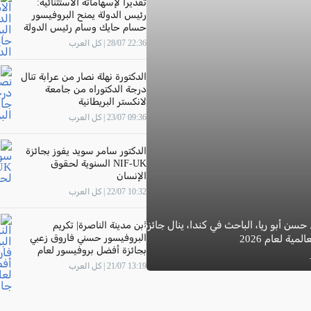
تقديرًا لإسهاماته الاستثنائية:
رئيس الدولة يمنح البروفيسور
حسام حايك وسام رئيس الدولة
22:36 28/07 | كل العرب
الدكتورة نهلة نصار من عرابة تنال
درجة الدكتوراه من جامعة
لانكستر البريطانية
09:36 23/07 | كل العرب
الدكتور سامر سويد يفوز بجائزة
NIF-UK السنوية لحقوق
الإنسان
10:32 22/07 | كل العرب
 حسن أبو ريا، الباحث في كندا، ينال جائزة
ابن مدينة الناصرة| تكريم
البروفيسور حسني فاروق زعبي
مية لعام 2026
بجائزة أفضل بروفيسور لعام
2026 في جامعة "The New
13:19 21/07 | كل العرب
Economic School"- موسكو