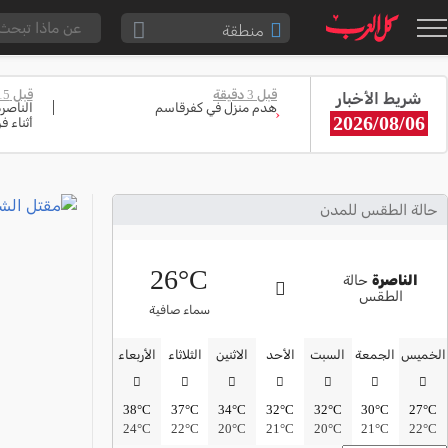
منطقة
الناصرة والقضاء
قبل 3 دقيقة
قبل 15 دقيقة
شريط الأخبار
القدس والقضاء
هدم منزل في كفرقاسم
الناصر
‹
2026/08/06
أثناء فر
المثلث الشمالي
وادي عارة
سخنين والمنطقة
حالة الطقس للمدن
حيفا والمنطقة
26°C
شفاعمرو والقضاء
الناصرة
حالة
الطقس
الضفة الغربية
سماء صافية
قطاع غزة
الخميس
الجمعة
السبت
الأحد
الاثنين
الثلاثاء
الأربعاء
النقب
38°C
37°C
34°C
32°C
32°C
30°C
27°C
قرى المرج
24°C
22°C
20°C
21°C
20°C
21°C
22°C