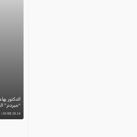
الدكتور بهاء
“جيردنر” العال
20:14 01/08 | -