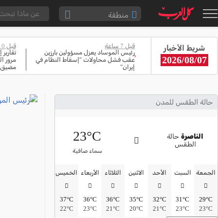
منطقة
الناصرة والقضاء
قبل 7 ساعة
قبل 10 ساعة
شريط الأخبار
القدس والقضاء
رئيس الموساد يعزل مسؤولين بارزين
تقارير 
‹
2026/08/07
عقب فشل محاولات "إسقاط النظام في
مرور ال
المثلث الشمالي
إيران"
مضيق 
وادي عارة
سخنين والمنطقة
حالة الطقس للمدن
حيفا والمنطقة
23°C
شفاعمرو والقضاء
الناصرة
حالة
الطقس
الضفة الغربية
سماء صافية
قطاع غزة
الجمعة
السبت
الأحد
الاثنين
الثلاثاء
الأربعاء
الخميس
النقب
37°C
36°C
36°C
35°C
32°C
31°C
29°C
قرى المرج
22°C
23°C
21°C
20°C
21°C
23°C
23°C