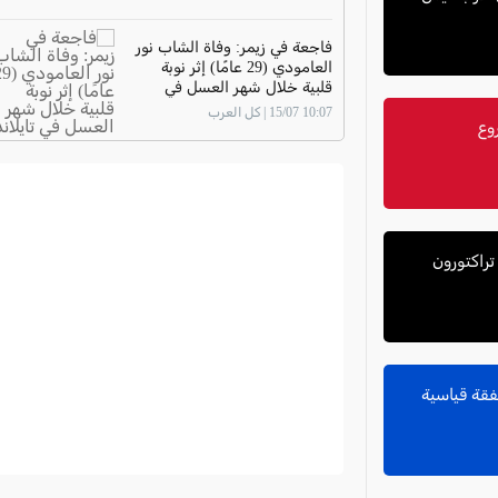
فاجعة في زيمر: وفاة الشاب نور
العامودي (29 عامًا) إثر نوبة
قلبية خلال شهر العسل في
تايلاند
10:07 15/07 | كل العرب
بين تراكتورون