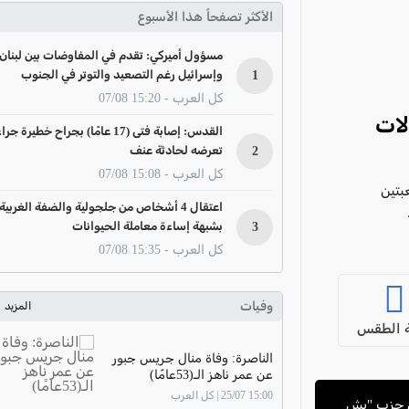
الأكثر تصفحاً هذا الأسبوع
مسؤول أميركي: تقدم في المفاوضات بين لبنان
1
وإسرائيل رغم التصعيد والتوتر في الجنوب
كل العرب - 15:20 07/08
لات
القدس: إصابة فتى (17 عامًا) بجراح خطيرة جرا
2
تعرضه لحادثة عنف
كل العرب - 15:08 07/08
عبتين
اعتقال 4 أشخاص من جلجولية والضفة الغربية
3
بشبهة إساءة معاملة الحيوانات
كل العرب - 15:35 07/08
وفيات
المزيد
 الطقس
الناصرة: وفاة منال جريس جبور
عن عمر ناهز الـ(53عامًا)
15:00 25/07 | كل العرب
ن حزب "يش