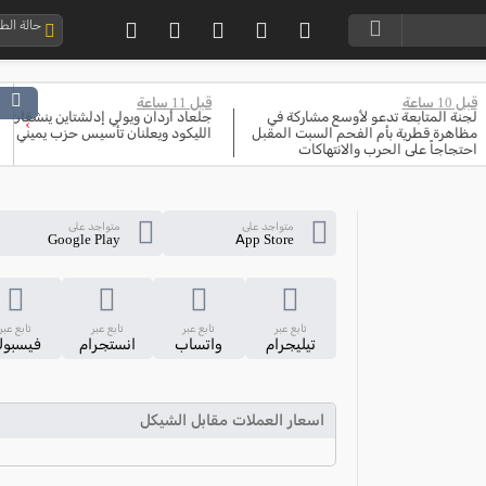
حالة ال
قبل 10 ساعة
قبل 11 ساعة
لجنة المتابعة تدعو لأوسع مشاركة في
جلعاد أردان ويولي إدلشتاين ينشقان ع
›
مظاهرة قطرية بأم الفحم السبت المقبل
الليكود ويعلنان تأسيس حزب يميني جد
احتجاجاً على الحرب والانتهاكات
متواجد على
متواجد على
Google Play
App Store
تابع عبر
تابع عبر
تابع عبر
تابع عبر
تيليجرام
واتساب
انستجرام
فيسبو
اسعار العملات مقابل الشيكل