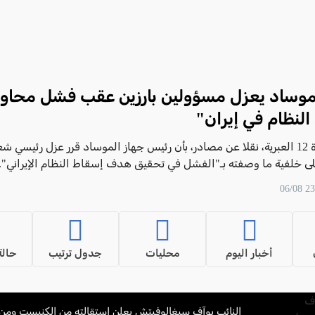
موساد يعزل مسؤولين بارزين عقب فشل محاو
لنظام في إيران"
أفادت القناة 12 العبرية، نقلا عن مصادر، بأن رئيس جهاز الموساد قرر عزل رئيسي ش
لى خلفية ما وصفته بـ"الفشل في تحقيق هدف إسقاط النظام الإيراني".
أخبار اليوم
محليات
جدول ترتيب
حالة
النائب يوآف سيغالوفيتش يعلن استقالته من الكنيست وم