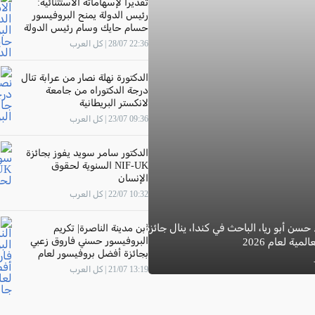
تقديرًا لإسهاماته الاستثنائية:
رئيس الدولة يمنح البروفيسور
حسام حايك وسام رئيس الدولة
22:36 28/07 | كل العرب
الدكتورة نهلة نصار من عرابة تنال
درجة الدكتوراه من جامعة
لانكستر البريطانية
09:36 23/07 | كل العرب
الدكتور سامر سويد يفوز بجائزة
NIF-UK السنوية لحقوق
الإنسان
10:32 22/07 | كل العرب
 حسن أبو ريا، الباحث في كندا، ينال جائزة
ابن مدينة الناصرة| تكريم
البروفيسور حسني فاروق زعبي
مية لعام 2026
بجائزة أفضل بروفيسور لعام
2026 في جامعة "The New
13:19 21/07 | كل العرب
Economic School"- موسكو