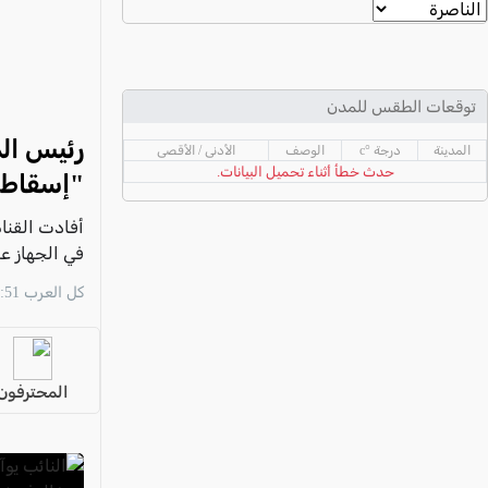
عكا والمنطقة
كفرياسيف والقضاء
مدن الساحل
توقعات الطقس للمدن
الجليل الاعلى
رئيس ال
المدينة
درجة °c
الوصف
الأدنى / الأقصى
المغار والقضاء
حدث خطأ أثناء تحميل البيانات.
"إسقاط ا
الشاغور
الرامة والمنطقة
في الجهاز ع
المثلث الجنوبي
كل العرب 23:51 06/08
منطقة الجولان
المحترفون