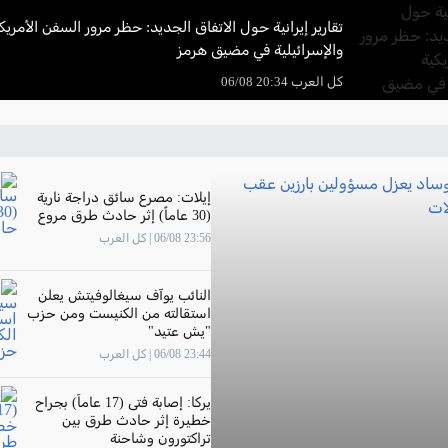
تقارير إيرانية حول الاتفاق الجديد: حظر مرور السفن الأمريك
والإسرائيلية في مضيق هرمز
كل العرب 20:34 06/08
إيلات: مصرع سائق دراجة نارية
(30 عاماً) إثر حادث طرق مروع
23:56 06/08 | كل العرب
النائب يوآف سيغالوفيتش يعلن
استقالته من الكنيست ومن حزب
"يش عتيد"
23:44 06/08 | كل العرب
يركا: إصابة فتى (17 عاماً) بجراح
خطيرة إثر حادث طرق بين
تراكتورون وشاحنة