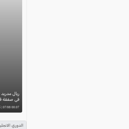
في صفقة قي
00:07 07/08 | كل العرب
الدوري الانجلي