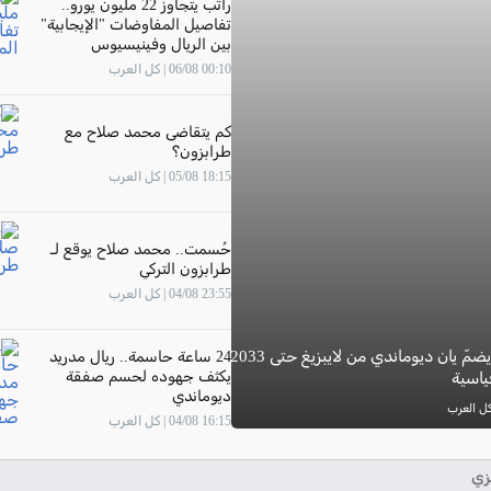
راتب يتجاوز 22 مليون يورو..
تفاصيل المفاوضات "الإيجابية"
بين الريال وفينيسيوس
00:10 06/08 | كل العرب
كم يتقاضى محمد صلاح مع
طرابزون؟
18:15 05/08 | كل العرب
حُسمت.. محمد صلاح يوقع لـ
طرابزون التركي
23:55 04/08 | كل العرب
ريال مدريد يضمّ يان ديوماندي من لايبزيغ حتى 2033
24 ساعة حاسمة.. ريال مدريد
يكثف جهوده لحسم صفقة
اسية
ديوماندي
16:15 04/08 | كل العرب
زي