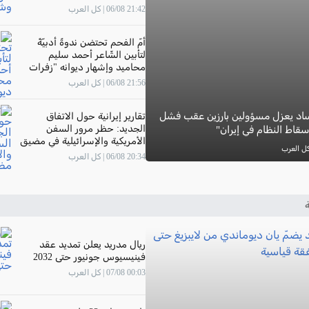
21:42 06/08 | كل العرب
أمّ الفحم تحتضن ندوةً أدبيّةً
لتأبين الشّاعر أحمد سليم
محاميد وإشهار ديوانه "زفرات
مهموم"
21:56 06/08 | كل العرب
اد يعزل مسؤولين بارزين عقب فشل
تقارير إيرانية حول الاتفاق
الجديد: حظر مرور السفن
قاط النظام في إيران"
الأمريكية والإسرائيلية في مضيق
هرمز
20:34 06/08 | كل العرب
ة
ريال مدريد يعلن تمديد عقد
فينيسيوس جونيور حتى 2032
00:03 07/08 | كل العرب