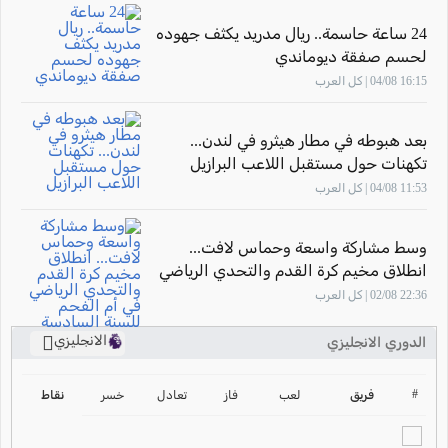
24 ساعة حاسمة.. ريال مدريد يكثف جهوده
لحسم صفقة ديوماندي
16:15 04/08 | كل العرب
بعد هبوطه في مطار هيثرو في لندن...
تكهنات حول مستقبل اللاعب البرازيل
"فينيسيوس جونيور"
11:53 04/08 | كل العرب
وسط مشاركة واسعة وحماس لافت...
انطلاق مخيم كرة القدم والتحدي الرياضي
في أم الفحم للسنة السادسة على التوالي
22:36 02/08 | كل العرب
الانجليزي
الدوري الانجليزي
ترتيب الدوري الانجليزي
2024-2025
#
فريق
لعب
فاز
تعادل
خسر
نقاط
ترتيب الدوري الاسباني