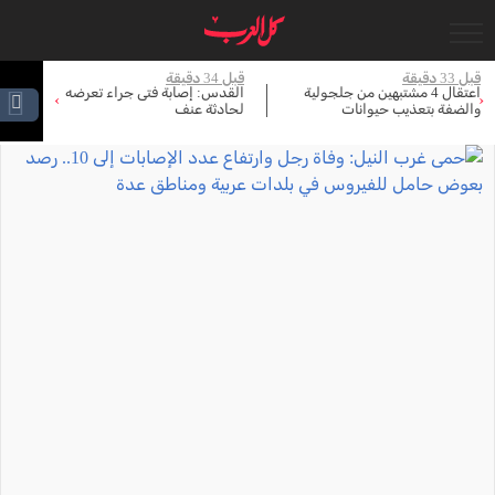
قبل 33 دقيقة
قبل 34 دقيقة
قبل 
اعتقال 4 مشتبهين من جلجولية
القدس: إصابة فتى جراء تعرضه
حم
›
‹
والضفة بتعذيب حيوانات
لحادثة عنف
عد