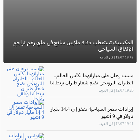
المكسيك تستقطب 8.35 ملايين سائح في ماي رغم تراجع
الإنفاق السياحي
19:42 12/07 | كل العرب
بسبب رهان على مباراتهما بكأس العالم..
الطيران النرويجي يضع شعار طيران بريطانيا
ويلقى رواجا
19:26 12/07 | كل العرب
إيرادات مصر السياحية تقفز إلى 14.4 مليار
دولار في 9 أشهر
19:21 12/07 | كل العرب