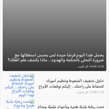
يحمل هذا اليوم فرصًا جيدة لمن يحسن استغلالها مع
ضرورة التحلي بالحكمة والهدوء... ماذا يكشف علم الفلك؟
10:36 04/08 | كل العرب
حاول تخفيف الضغوط وتنظيم أمورك
للحفاظ على راحتك... إليكم توقعات الأبراج
لهذا اليوم
11:58 03/08 | كل العرب
تحت رعاية بلديّة طمرة وبأجواء علميّة ومناخ