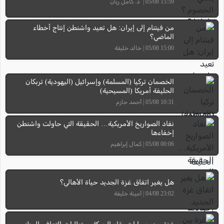
15:59 05/08 | د. كامل ريان
من فيتنام إلى إيران: هل تعيد واشنطن إنتاج أخطاء
الماضي؟
15:00 05/08 | خالد خليفة
الخصمان تركيا (المسلمة) وإسرائيل (اليهودية) تربكان
الحليفة أمريكا (المسيحية)
10:31 05/08 | أحمد حازم
نفاد الصواريخ الأمريكية… الحقيقة التي حاولت واشنطن
إخفاءها
00:06 05/08 | كمال إبراهيم
هل يغير اتفاق غزة الجديد حياة الأهالي؟
23:02 04/08 | أمينة خليفة