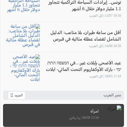
تونس.. إيرادات السياحة التراكمية تتجاوز
1.1 مليار دولار خلال 6 أشهر
19:16 12/07 | كل العرب
أقل من ساعة طيران، بلا متاعب: الدليل
الشامل لقضاء عطلة مثالية في قبرص
18:20 14/06 | كل العرب
عيد الأضحى بإيلات غير…في המצפה התת
ימי - بارك الأوكفاريوم التحت المائي- ايلات
17:43 18/05 | كل العرب
منبر العرب
المزيد
امرأة
13:54 06/08 | ربا رباعي