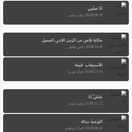
أنا عبلّيني
09:59 06/08 | زهير دعيم
حكاية قاص من الزمن الادبي الجميل
14:26 05/08 | ناجي ظاهر
الأستيعاب. قيمة
22:16 05/08 | غزال أبو ريا
جليليٌّ أنا
12:12 05/08 | زهير دعيم
التوْحِيدُ دِيانَة
08:44 05/08 | كمال إبراهيم