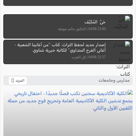
حَيِّ المُكيِّفَ
23:00 04/08 | الدكتور حاتم جوعيه
إصدار جديد لحفظ التراث: كتاب "من أغانينا الشعبية -
أغاني الفرح المنداوي" للكاتبة خيرية شناوي
22:57 04/08 | كل العرب
مدارس وجامعات
المزيد