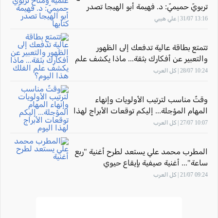
تربويّ حميميّ: د. فهيمة أبو الهيجا تصدر
كتابها "أثر المهارة" بحضور الاتّحاد القطريّ
13:16 31/07 | علي هيبي
للأدباء الفلسطينيّين
تتمتع بطاقة عالية تدفعك إلى الظهور
والتعبير عن أفكارك بثقة... ماذا يكشف علم
الفلك هذا اليوم؟
10:24 28/07 | كل العرب
وقتٌ مناسب لترتيب الأولويات وإنهاء
المهام المؤجلة... إليكم توقعات الأبراج لهذا
اليوم
10:07 27/07 | كل العرب
المطرب محمد علي يستعد لطرح أغنية "ربع
ساعة"... أغنية صيفية بإيقاع حيوي
09:24 21/07 | كل العرب