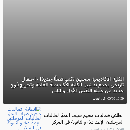
الكلية الأكاديمية سخنين تكتب فصلًا جديدًا - احتفال
تاريخي يجمع تدشين الكلية الأكاديمية العامة وتخريج فوج
جديد من حملة اللقبين الأول والثاني
10:39 03/08 | كل العرب
انطلاق فعاليات مخيم صيف التميّز لطالبات
المرحلتين الإعدادية والثانوية في المركز
الجماهيري أم الفحم
22:40 02/08 | كل العرب