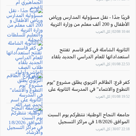
قريبًا جدًا - نقل مسؤولية المدارس ورياض
الأطفال و 200 ألف معلم من وزارة التربية
والتعليم للسلطات المحلية
10:44 02/08 | كل العرب
الثانوية الشاملة في كفر قاسم تفتتح
استعداداتها للعام الدراسي الجديد بلقاء
طلاب الصف العاشر وأولياء أمورهم
22:53 01/08 | كل العرب
كفر قرع: الطاقم التربوي يطلق مشروع “يوم
التطوع والانتماء” في المدرسة الثانوية على
اسم أحمد عبد الله يحيى
19:52 01/08 | كل العرب
جامعة النجاح الوطنية: ننتظركم يوم السبت
الموافق 1/8/2026 في مراكز التسجيل
والارشاد
22:18 30/07 | كل العرب