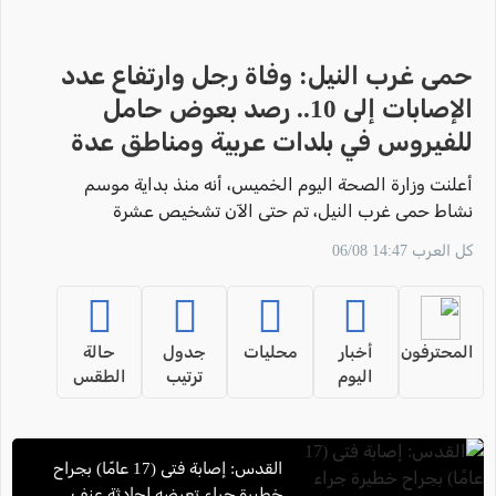
حمى غرب النيل: وفاة رجل وارتفاع عدد
الإصابات إلى 10.. رصد بعوض حامل
للفيروس في بلدات عربية ومناطق عدة
أعلنت وزارة الصحة اليوم الخميس، أنه منذ بداية موسم
نشاط حمى غرب النيل، تم حتى الآن تشخيص عشرة
أشخاص بالإصابة بالمرض
كل العرب 14:47 06/08
المحترفون
أخبار
محليات
جدول
حالة
اليوم
ترتيب
الطقس
القدس: إصابة فتى (17 عامًا) بجراح
خطيرة جراء تعرضه لحادثة عنف