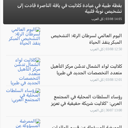
يقظة طبية في عيادة كلاليت في يافة الناصرة قادت إلى
تشخيص نوبة قلبية
14:05 03/08 | كل العرب
اليوم العالمي لسرطان الرئة: التشخيص
المبكر ينقذ الحياة
12:50 03/08 | كل العرب
كلاليت لواء الشمال تدشّن مركز التأهيل
متعدد التخصصات الجديد في طبريا
12:01 03/08 | كل العرب
رؤساء السلطات المحلية في المجتمع
العربي: "كلاليت شريكة حقيقية في تعزيز
صحة أهالينا"
13:00 30/07 | كل العرب
الممرضة المسؤولة عن قسم الوالدات