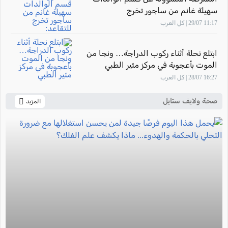
سهيلة غانم من ساجور تخرج
للتقاعد: "أشعر بالفخر لأنني ساهمت في
11:17 29/07 | كل العرب
تأهيل أجيال من القابلات المتميزات في
المركز الطبي زيف"
ابتلع نحلة أثناء ركوب الدراجة… ونجا من
الموت بأعجوبة في مركز مئير الطبي
16:27 28/07 | كل العرب
صحة ولايف ستايل
المزيد