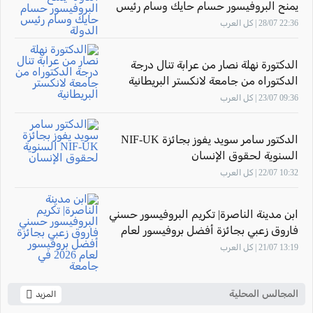
يمنح البروفيسور حسام حايك وسام رئيس
الدولة
22:36 28/07 | كل العرب
الدكتورة نهلة نصار من عرابة تنال درجة
الدكتوراه من جامعة لانكستر البريطانية
09:36 23/07 | كل العرب
الدكتور سامر سويد يفوز بجائزة NIF-UK
السنوية لحقوق الإنسان
10:32 22/07 | كل العرب
ابن مدينة الناصرة| تكريم البروفيسور حسني
فاروق زعبي بجائزة أفضل بروفيسور لعام
2026 في جامعة "The New Economic
13:19 21/07 | كل العرب
School"- موسكو
المجالس المحلية
المزيد