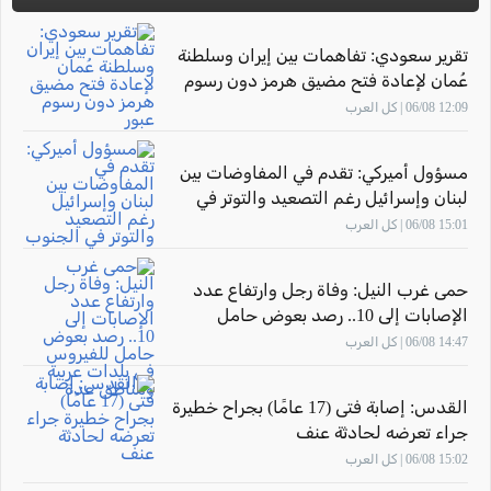
تقرير سعودي: تفاهمات بين إيران وسلطنة
عُمان لإعادة فتح مضيق هرمز دون رسوم
عبور
12:09 06/08 | كل العرب
مسؤول أميركي: تقدم في المفاوضات بين
لبنان وإسرائيل رغم التصعيد والتوتر في
الجنوب
15:01 06/08 | كل العرب
حمى غرب النيل: وفاة رجل وارتفاع عدد
الإصابات إلى 10.. رصد بعوض حامل
للفيروس في بلدات عربية ومناطق عدة
14:47 06/08 | كل العرب
القدس: إصابة فتى (17 عامًا) بجراح خطيرة
جراء تعرضه لحادثة عنف
15:02 06/08 | كل العرب