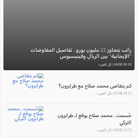
راتب يتجاوز 22 مليون يورو.. تفاصيل المفاوضات
"الإيجابية" بين الريال وفينيسيوس
00:10 06/08 | كل العرب
كم يتقاضى محمد صلاح مع طرابزون؟
18:15 05/08 | كل العرب
حُسمت.. محمد صلاح يوقع لـ طرابزون
التركي
23:55 04/08 | كل العرب