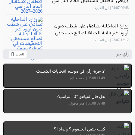
ورياض الأطفال لاستقبال العام الدراسي
2026–2027
09:48 24/07 | كل العرب
وزارة الداخلية تصادق على شطب ديون
أرنونا غير قابلة للجباية لصالح مستحقي
التخفيضات في كفرقرع بقيمة تتجاوز 7.58
12:12 23/07 | كل العرب
مليون شيكل
رأي حر
المزيد
لا حرية رأي في موسم انتخابات الكنيست
11:49 06/08 | أحمد حازم
هل قال نتنياهو "لا" لترامب؟
09:48 06/08 | أمير مخول
كيف يلتقي الخصوم ؟ ولماذا ؟