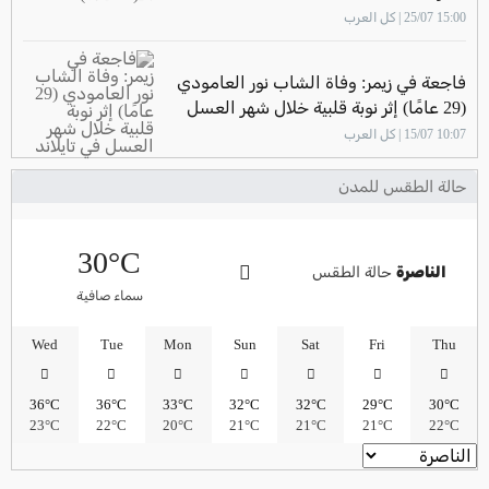
15:00 25/07 | كل العرب
فاجعة في زيمر: وفاة الشاب نور العامودي
(29 عامًا) إثر نوبة قلبية خلال شهر العسل
في تايلاند
10:07 15/07 | كل العرب
حالة الطقس للمدن
30°C
الناصرة
حالة الطقس
سماء صافية
Wed
Tue
Mon
Sun
Sat
Fri
Thu
36°C
36°C
33°C
32°C
32°C
29°C
30°C
23°C
22°C
20°C
21°C
21°C
21°C
22°C