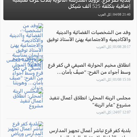
بلدية كفر قرع: تزويد المدرسة الثانوية بثلاث غرف تعليمية
إضافية بتكلفة 525 ألف شيكل
21:40 04/08 | كل العرب
وفد من الشخصيات القضائية والدينية
والأكاديمية والاجتماعية يهنئ الأستاذ توفيق
سليمان بمناسبة توليه رئاسة مجلس
20:17 01/08 | كل العرب
المشهد المحلي
انطلاق مخيم الحوارنة الصيفي في كفر قرع
وسط أجواء من الفرح: “صيفٌ بأمان…
وهويتنا عنوان"
15:16 01/08 | كل العرب
مجلس الرينة المحلي: انطلاق أعمال تنفيذ
مشروع "عابر الرينة"
12:07 24/07 | كل العرب
بلدية كفر قرع تباشر أعمال تجهيز المدارس