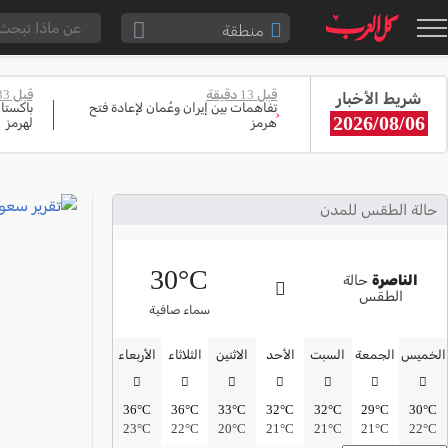
منطقة
الناصرة والقضاء
قبل 13 دقيقة
قبل 33 دقيقة
شريط الأخبار
القدس والقضاء
تفاهمات بين إيران وعُمان لإعادة فتح
باكستا
‹
2026/08/06
هرمز
لهرمز
المثلث الشمالي
وادي عارة
سخنين والمنطقة
حالة الطقس للمدن
حيفا والمنطقة
30°C
شفاعمرو والقضاء
الناصرة
حالة
الطقس
الضفة الغربية
سماء صافية
قطاع غزة
الخميس
الجمعة
السبت
الأحد
الاثنين
الثلاثاء
الأربعاء
النقب
36°C
36°C
33°C
32°C
32°C
29°C
30°C
قرى المرج
23°C
22°C
20°C
21°C
21°C
21°C
22°C