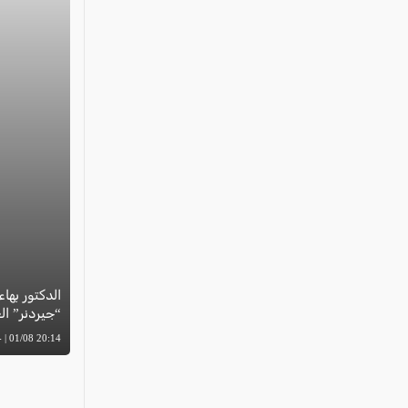
الدكتور بهاء
“جيردنر” العال
20:14 01/08 | -