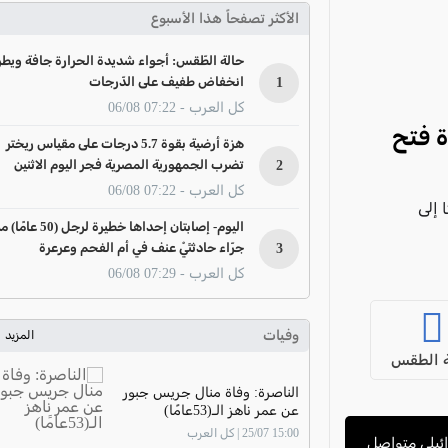
الأكثر تصفحاً هذا الأسبوع
حالة الطّقس: أجواء شديدة الحرارة جافة ويطر
1
انخفاض طفيف على الدّرجات
كل العرب - 07:22 06/08
ة فتح
هزة أرضية بقوة 5.7 درجات على مقياس ريختر
2
تضرب الجمهورية المصرية فجر اليوم الاثنين
كل العرب - 07:22 06/08
 إلى
اليوم- إصابتان إحداها خطيرة لرجل (50 عا
3
جرّاء حادثتَيْ عنف في أم الفحم وعرعرة
كل العرب - 07:29 06/08
وفيات
المزيد
 الطقس
الناصرة: وفاة منال جريس جبور
عن عمر ناهز الـ(53عامًا)
15:00 25/07 | كل العرب
ائيلي متواصل