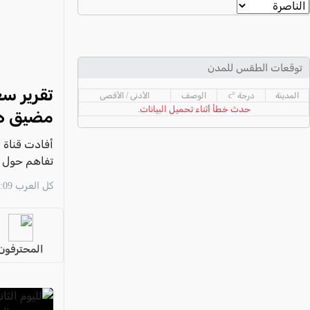
عكا والمنطقة
كفرياسيف والقضاء
مدن الساحل
توقعات الطقس للمدن
الجليل الاعلى
تقرير سع
المدينة
درجة °c
الوصف
الأدنى / الأقصى
المغار والقضاء
حدث خطأ أثناء تحميل البيانات.
مضيق هر
الشاغور
أفادت قناة "
الرامة والمنطقة
تفاهم حول ا
المثلث الجنوبي
كل العرب 12:09 06/08
منطقة الجولان
المحترفون