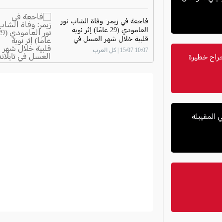
فاجعة في زيمر: وفاة الشاب نور
العامودي (29 عامًا) إثر نوبة
قلبية خلال شهر العسل في
تايلاند
10:07 15/07 | كل العرب
امًا) وإصابته بجراح خطيرة
 المقيبلة