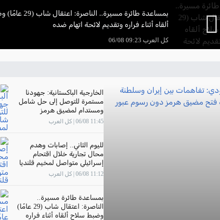
بمساعدة طائرة مسيرة.. الناصر
ألقاه أثناء فراره وتقديم لائحة اتهام ضده
كل العرب 09:23 06/08
الخارجية الباكستانية: جهودنا
مستمرة للتوصل إلى حل شامل
ومستدام لمضيق هرمز
11:45 06/08 | كل العرب
لليوم الثاني.. إصابات وهدم
محال تجارية خلال اقتحام
إسرائيلي متواصل لمخيم قلنديا
11:12 06/08 | كل العرب
بمساعدة طائرة مسيرة..
الناصرة: اعتقال شاب (29 عامًا)
وضبط سلاح ألقاه أثناء فراره