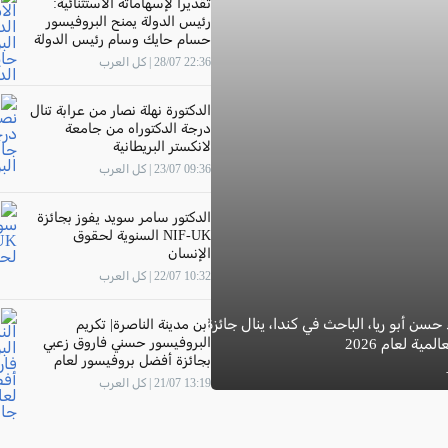
تقديرًا لإسهاماته الاستثنائية:
رئيس الدولة يمنح البروفيسور
حسام حايك وسام رئيس الدولة
22:36 28/07 | كل العرب
الدكتورة نهلة نصار من عرابة تنال
درجة الدكتوراه من جامعة
لانكستر البريطانية
09:36 23/07 | كل العرب
الدكتور سامر سويد يفوز بجائزة
NIF-UK السنوية لحقوق
الإنسان
10:32 22/07 | كل العرب
 حسن أبو ريا، الباحث في كندا، ينال جائزة
ابن مدينة الناصرة| تكريم
البروفيسور حسني فاروق زعبي
مية لعام 2026
بجائزة أفضل بروفيسور لعام
2026 في جامعة "The New
13:19 21/07 | كل العرب
Economic School"- موسكو