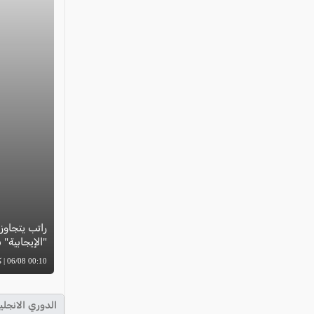
"الإيجابية"
00:10 06/08 | كل العرب
الدوري الانجلي