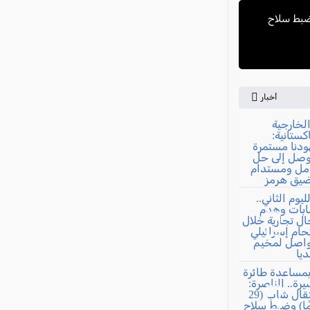
ة: اعتقال شاب (29 عامًا) وضبط سلاح
أخبار